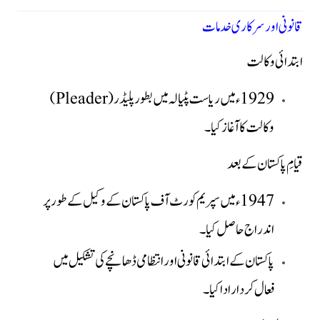
قانونی اور سرکاری خدمات
ابتدائی وکالت
1929ء میں ریاست پٹیالہ میں بطور پلیڈر (Pleader)
وکالت کا آغاز کیا۔
قیامِ پاکستان کے بعد
1947ء میں سپریم کورٹ آف پاکستان کے وکیل کے طور پر
اندراج حاصل کیا۔
پاکستان کے ابتدائی قانونی اور انتظامی ڈھانچے کی تشکیل میں
فعال کردار ادا کیا۔