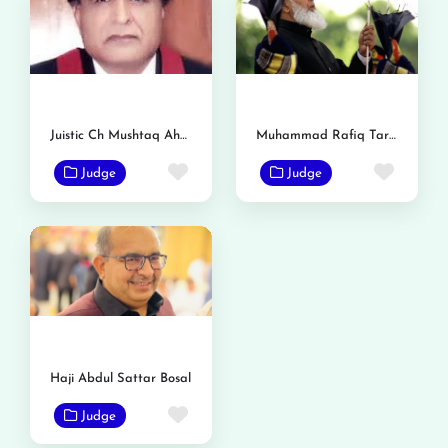
Juistic Ch Mushtaq Ahmed
Muhammad Rafiq Tarar
Favorite
Favor
Judge
Judge
Haji Abdul Sattar Bosal
Favorite
Judge