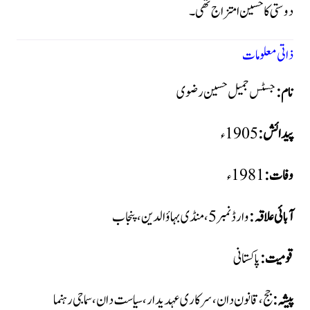
دوستی کا حسین امتزاج تھی۔
ذاتی معلومات
نام:
جسٹس جمیل حسین رضوی
پیدائش:
وفات:
آبائی علاقہ:
وارڈ نمبر 5، منڈی بہاؤالدین، پنجاب
قومیت:
پاکستانی
پیشہ:
جج، قانون دان، سرکاری عہدیدار، سیاست دان، سماجی رہنما