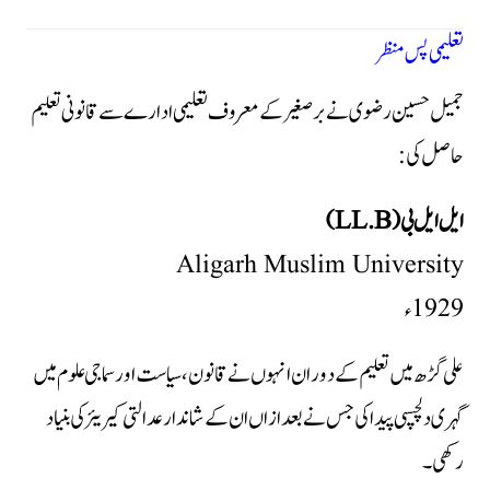
تعلیمی پس منظر
جمیل حسین رضوی نے برصغیر کے معروف تعلیمی ادارے سے قانونی تعلیم
حاصل کی:
ایل ایل بی (LL.B)
Aligarh Muslim University
1929ء
علی گڑھ میں تعلیم کے دوران انہوں نے قانون، سیاست اور سماجی علوم میں
گہری دلچسپی پیدا کی جس نے بعد ازاں ان کے شاندار عدالتی کیریئر کی بنیاد
رکھی۔