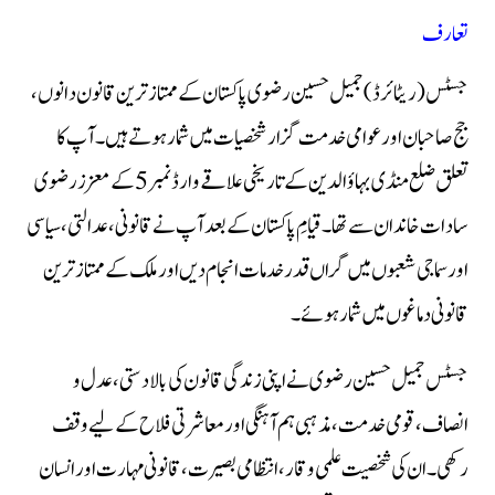
تعارف
جسٹس (ریٹائرڈ) جمیل حسین رضوی پاکستان کے ممتاز ترین قانون دانوں،
جج صاحبان اور عوامی خدمت گزار شخصیات میں شمار ہوتے ہیں۔ آپ کا
تعلق ضلع منڈی بہاؤالدین کے تاریخی علاقے وارڈ نمبر 5 کے معزز رضوی
سادات خاندان سے تھا۔ قیامِ پاکستان کے بعد آپ نے قانونی، عدالتی، سیاسی
اور سماجی شعبوں میں گراں قدر خدمات انجام دیں اور ملک کے ممتاز ترین
قانونی دماغوں میں شمار ہوئے۔
جسٹس جمیل حسین رضوی نے اپنی زندگی قانون کی بالادستی، عدل و
انصاف، قومی خدمت، مذہبی ہم آہنگی اور معاشرتی فلاح کے لیے وقف
رکھی۔ ان کی شخصیت علمی وقار، انتظامی بصیرت، قانونی مہارت اور انسان