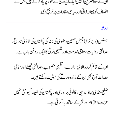
ان کے معاصرین انہیں ایک ایسے جج کے طور پر یاد کرتے ہیں جس نے
انصاف کو ہمیشہ ذاتی اور سیاسی مفادات پر ترجیح دی۔
ورثہ
جسٹس (ریٹائرڈ) جمیل حسین رضوی کی زندگی پاکستان کی قانونی تاریخ،
عدالتی روایات، سماجی خدمت اور تعلیمی ترقی کا ایک روشن باب ہے۔
ان کے قائم کردہ فلاحی ادارے، تعلیمی منصوبے، عدالتی فیصلے اور سماجی
خدمات آج بھی ان کے زندہ ورثے کی حیثیت رکھتے ہیں۔
ضلع منڈی بہاؤالدین، قانونی برادری اور پاکستان کی شیعہ کمیونٹی انہیں
عزت، احترام اور فخر کے ساتھ یاد کرتی ہے۔