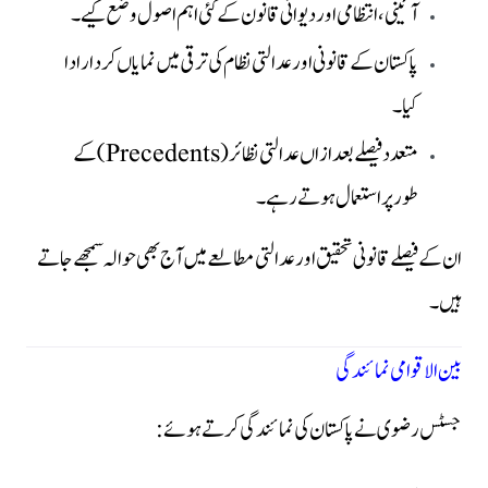
آئینی، انتظامی اور دیوانی قانون کے کئی اہم اصول وضع کیے۔
پاکستان کے قانونی اور عدالتی نظام کی ترقی میں نمایاں کردار ادا
کیا۔
متعدد فیصلے بعد ازاں عدالتی نظائر (Precedents) کے
طور پر استعمال ہوتے رہے۔
ان کے فیصلے قانونی تحقیق اور عدالتی مطالعے میں آج بھی حوالہ سمجھے جاتے
ہیں۔
بین الاقوامی نمائندگی
جسٹس رضوی نے پاکستان کی نمائندگی کرتے ہوئے: