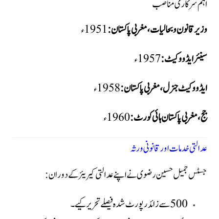
اہم سرکاری مناصب
وزیر قانون و بحالیات، مغربی پاکستان:
1951ء
سینئر ایڈووکیٹ:
1957ء
ایڈووکیٹ جنرل، مغربی پاکستان:
1958ء
جج، مغربی پاکستان ہائی کورٹ:
1960ء
عدالتی خدمات اور قانونی ورثہ
جسٹس جمیل حسین رضوی نے اپنے عدالتی کیریئر کے دوران:
500 سے زائد رپورٹ شدہ فیصلے تحریر کیے۔