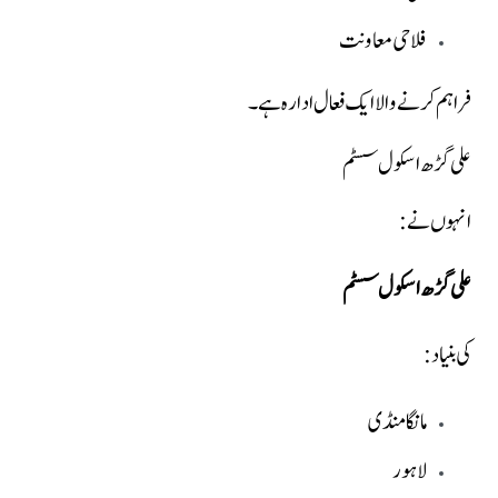
فلاحی معاونت
فراہم کرنے والا ایک فعال ادارہ ہے۔
علی گڑھ اسکول سسٹم
انہوں نے:
علی گڑھ اسکول سسٹم
کی بنیاد:
مانگا منڈی
لاہور