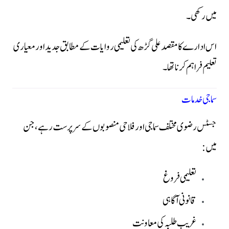
میں رکھی۔
اس ادارے کا مقصد علی گڑھ کی تعلیمی روایات کے مطابق جدید اور معیاری
تعلیم فراہم کرنا تھا۔
سماجی خدمات
جسٹس رضوی مختلف سماجی اور فلاحی منصوبوں کے سرپرست رہے، جن
میں:
تعلیمی فروغ
قانونی آگاہی
غریب طلبہ کی معاونت