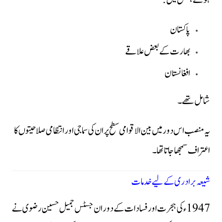
ہوئے، جس میں:
پاکستان
بھارت کے بعض علاقے
افغانستان
شامل تھے۔
یہ منصب اس دور میں بین الاقوامی سطح پر ان کی سماجی اور انتظامی صلاحیتوں کا
اعتراف سمجھا جاتا تھا۔
شیعہ برادری کے لیے خدمات
1947ء کی ہجرت اور فسادات کے دوران جسٹس جمیل حسین رضوی نے