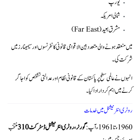
یورپ
شمالی امریکہ
مشرق بعید (Far East)
میں منعقد ہونے والی متعدد بین الاقوامی قانونی کانفرنسوں اور سیمینارز میں
شرکت کی۔
انہوں نے عالمی سطح پر پاکستان کے قانونی نظام اور عدالتی تشخص کو اجاگر
کرنے میں اہم کردار ادا کیا۔
روٹری انٹرنیشنل میں خدمات
1960ء تا 1961ء آپ:
گورنر، روٹری انٹرنیشنل ڈسٹرکٹ 310
منتخب