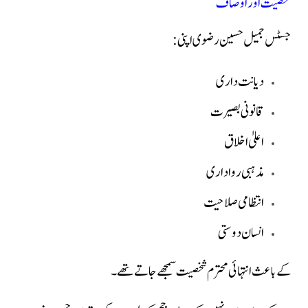
شخصیت اور اوصاف
جسٹس جمیل حسین رضوی اپنی:
دیانت داری
قانونی بصیرت
اعلیٰ اخلاق
مذہبی رواداری
انتظامی صلاحیت
انسان دوستی
کے باعث انتہائی محترم شخصیت سمجھے جاتے تھے۔