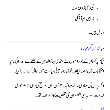
کمیونٹی ڈویلپمنٹ
مذہبی ہم آہنگی
شامل ہیں۔
سیاسی سرگرمیاں
قیام پاکستان کے بعد انہوں نے منڈی بہاؤالدین کے حلقے سے ابتدائی عام
انتخابات میں حصہ لیا اور قومی و علاقائی سیاست میں فعال کردار ادا کیا۔
اگرچہ ان کی بنیادی شناخت ایک قانون دان اور جج کی رہی، تاہم عوامی
خدمت اور سیاسی شعور ان کی شخصیت کا اہم حصہ تھا۔