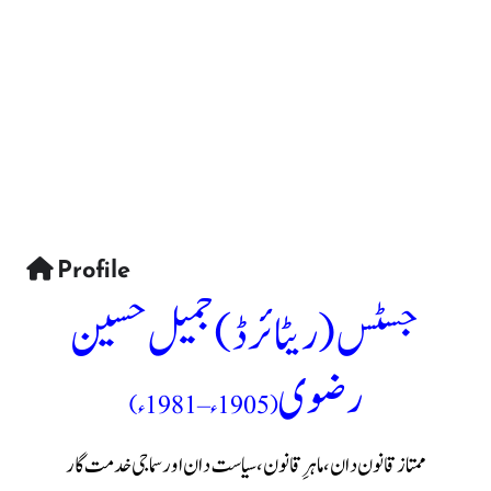
Profile
جسٹس (ریٹائرڈ) جمیل حسین
رضوی
(1905ء – 1981ء)
ممتاز قانون دان، ماہرِ قانون، سیاست دان اور سماجی خدمت گار