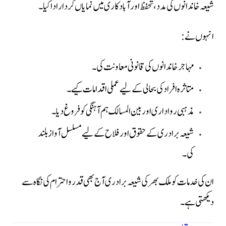
شیعہ خاندانوں کی مدد، تحفظ اور آبادکاری میں نمایاں کردار ادا کیا۔
انہوں نے:
مہاجر خاندانوں کی قانونی معاونت کی۔
متاثرہ افراد کی بحالی کے لیے عملی اقدامات کیے۔
مذہبی رواداری اور بین المسالک ہم آہنگی کو فروغ دیا۔
شیعہ برادری کے حقوق اور فلاح کے لیے مسلسل آواز بلند
کی۔
ان کی خدمات کو ملک بھر کی شیعہ برادری آج بھی قدر و احترام کی نگاہ سے
دیکھتی ہے۔