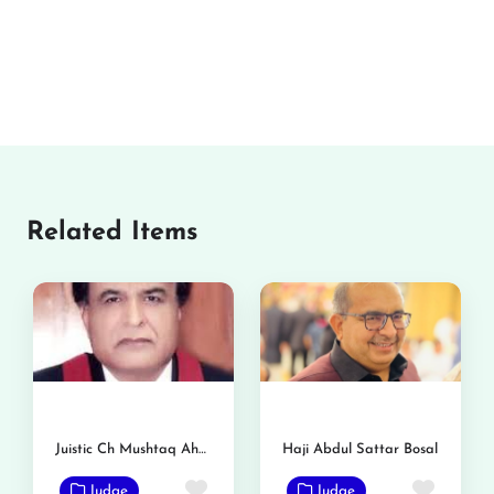
Related Items
Juistic Ch Mushtaq Ahmed
Haji Abdul Sattar Bosal
Favorite
Favor
Judge
Judge