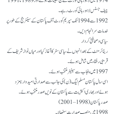
1974 میں لاہور ہائی کورٹ کے جج تعینات ہوئے اور 1989 تا 1991
چیف جسٹس لاہور ہائی کورٹ رہے۔
1992 سے 1994 تک سپریم کورٹ آف پاکستان کے سینئر جج کے طور پر
خدمات سرانجام دیں۔
سیاسی و صحافتی کردار
ریٹائرمنٹ کے بعد انہوں نے سیاسی سفر کا آغاز کیا اور میاں نواز شریف کے
قریبی رفقاء میں شامل ہوئے۔
1997 میں پنجاب سے سینیٹر منتخب ہوئے۔
اسی سال پاکستان مسلم لیگ (ن) کی جانب سے صدارتی امیدوار نامزد
ہوئے اور بھاری اکثریت سے پاکستان کے نویں صدر منتخب ہوئے۔
صدر پاکستان (1998 – 2001)
1998 میں منصبِ صدارت سنبھالا۔