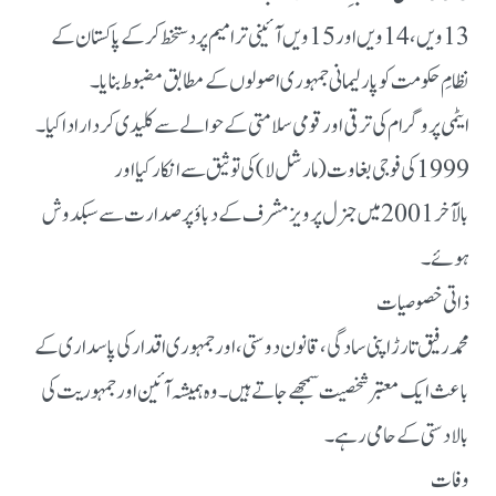
13ویں، 14ویں اور 15ویں آئینی ترامیم پر دستخط کر کے پاکستان کے
نظامِ حکومت کو پارلیمانی جمہوری اصولوں کے مطابق مضبوط بنایا۔
ایٹمی پروگرام کی ترقی اور قومی سلامتی کے حوالے سے کلیدی کردار ادا کیا۔
1999 کی فوجی بغاوت (مارشل لا) کی توثیق سے انکار کیا اور
بالآخر 2001 میں جنرل پرویز مشرف کے دباؤ پر صدارت سے سبکدوش
ہوئے۔
ذاتی خصوصیات
محمد رفیق تارڑ اپنی سادگی، قانون دوستی، اور جمہوری اقدار کی پاسداری کے
باعث ایک معتبر شخصیت سمجھے جاتے ہیں۔ وہ ہمیشہ آئین اور جمہوریت کی
بالادستی کے حامی رہے۔
وفات