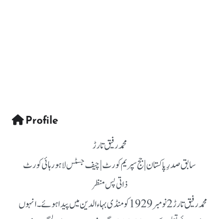
Profile
محمد رفیق تارڑ
سابق صدرِ پاکستان | جج سپریم کورٹ | چیف جسٹس لاہور ہائی کورٹ
ذاتی پس منظر
محمد رفیق تارڑ 2 نومبر 1929 کو منڈی بہاءالدین میں پیدا ہوئے۔ انہوں