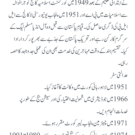
نے ابتدائی تعلیم کے بعد 1949 میں گورنمنٹ اسلامیہ کالج گوجرانوالہ
سے اسلامیات میں بی اے اور 1951 میں پنجاب یونیورسٹی لا کالج سے ایل
ایل بی کی ڈگری حاصل کی۔ قیامِ پاکستان سے قبل وہ آل انڈیا مسلم لیگ کے
سرگرم کارکن رہے اور تحریکِ پاکستان کے جذبے سے بھرپور کردار ادا
کیا۔ تقسیم ہند کے وقت مہاجرین کی خدمت بھی ان کی عملی جدوجہد کا حصہ
رہی۔
عدالتی سفر
1951 میں لاہور ہائی کورٹ میں وکالت کا آغاز کیا۔
1966 میں جوڈیشری میں شمولیت اختیار کی اور سیشن جج کے طور پر
خدمات انجام دیں۔
1971 میں چیئرمین پنجاب لیبر کورٹ مقرر ہوئے۔