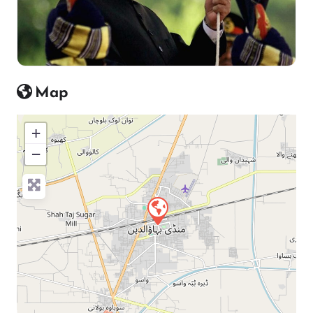
Map
+
−
Press Enter key to search