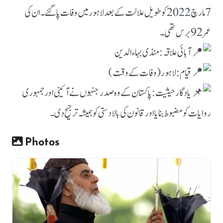
7 مارچ 2022 کو طویل علالت کے بعد لاہور میں وفات پا گئے۔ ان کی
عمر 92 برس تھی۔
آبائی علاقہ: منڈی بہاءالدین
قیام: لاہور (وفات کے وقت)
یادگار حیثیت: پاکستان کے وہ صدر جنہوں نے آئینی اور جمہوری
روایات کو مضبوط بنایا اور قانون کی بالادستی کو ہمیشہ ترجیح دی۔
Photos