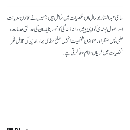
حاجی عبدالستار بوسال ان شخصیات میں شامل ہیں جنہوں نے قانون، دیانت
اور اصول پسندی کو اپنی پیشہ ورانہ زندگی کا محور بنایا۔
ان کی عدالتی خدمات،
علمی پس منظر اور متوازن شخصیت انہیں ضلع منڈی بہاءالدین کی قابلِ فخر
شخصیات میں نمایاں مقام عطا کرتی ہے۔