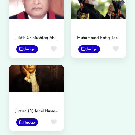
Juistic Ch Mushtaq Ahmed
Muhammad Rafiq Tarar
Favorite
Favor
Judge
Judge
Justice (R) Jamil Hussain Rizvi
Favorite
Judge