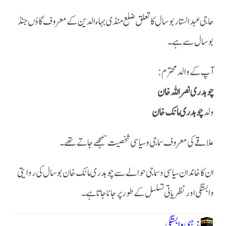
حاجی عبدالستار بوسال کا تعلق ضلع منڈی بہاءالدین کے معروف گاؤں جنڈ
بوسال سے ہے۔
آپ کے والد محترم:
چوہدری نصر اللہ خان
ولد
چوہدری مانک خان
علاقے کی معروف سماجی و سیاسی شخصیت سمجھے جاتے تھے۔
ان کا خاندان سیاسی و سماجی حوالے سے چوہدری مانک خان بوسال کی روایتی
وابستگی اور نظریاتی تسلسل کے طور پر جانا جاتا ہے۔
مذہبی وابستگی