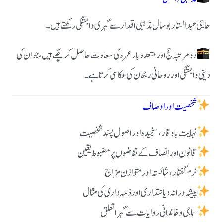
حاجی عبدالستار بوسال مذہبی اقدار سے گہری وابستگی رکھتے ہیں۔
دو مرتبہ حج اور متعد دبار عمرہ کی سعادت حاصل کر چکے ہیں، جو ان کی
دینی وابستگی اور روحانی رجحان کی عکاسی کرتا ہے۔
شخصیت اور اوصاف
نہایت باوقار، سنجیدہ اور اصول پسند شخصیت
قانون اور انصاف کے تقاضوں پر مضبوط یقین
نرم گفتار، شائستہ اور متوازن مزاج
پیشہ ورانہ دیانتداری اور ذمہ داری کی مثال
سماجی و خاندانی روایات سے گہرا تعلق