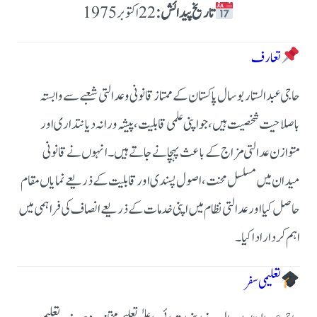
تاریخ پیدائش:
تعارف
حاجی عبدالستار بوسال پاکستان کے ممتاز قانونی و عدالتی شعبے سے وابستہ
باصلاحیت شخصیت ہیں، جو اپنی علمی قابلیت، پیشہ ورانہ دیانتداری اور
متوازن عدالتی مزاج کے باعث پہچانے جاتے ہیں۔
انہوں نے قانونی
میدان میں مسلسل محنت، اصول پسندی اور قابلیت کے ذریعے نمایاں مقام
حاصل کیا اور عدالتی نظام میں اپنی خدمات کے ذریعے انصاف کی فراہمی میں
اہم کردار ادا کیا۔
تعلیمی سفر