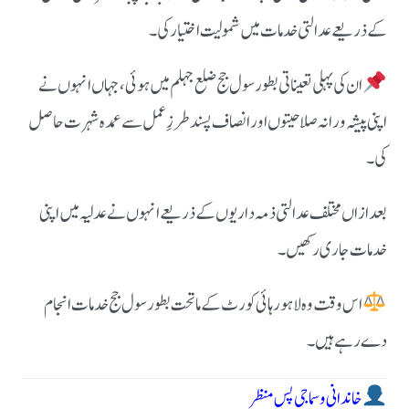
کے ذریعے عدالتی خدمات میں شمولیت اختیار کی۔
ان کی پہلی تعیناتی بطور سول جج ضلع جہلم میں ہوئی، جہاں انہوں نے
اپنی پیشہ ورانہ صلاحیتوں اور انصاف پسند طرزِ عمل سے عمدہ شہرت حاصل
کی۔
بعد ازاں مختلف عدالتی ذمہ داریوں کے ذریعے انہوں نے عدلیہ میں اپنی
خدمات جاری رکھیں۔
اس وقت وہ لاہور ہائی کورٹ کے ماتحت بطور سول جج خدمات انجام
دے رہے ہیں۔
خاندانی و سماجی پس منظر