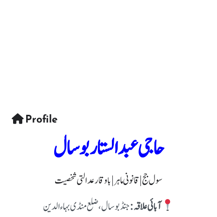
Profile
حاجی عبدالستار بوسال
سول جج | قانونی ماہر | باوقار عدالتی شخصیت
آبائی علاقہ:
جنڈ بوسال، ضلع منڈی بہاءالدین