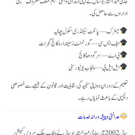
حاجی عبدالستار بوسال نے اپنی ابتدائی و اعلیٰ تعلیم مختلف معروف تعلیمی
اداروں سے حاصل کی۔
میٹرک — پائلٹ سیکنڈری سکول پھالیہ
ایف ایس سی — گورنمنٹ زمیندارہ کالج گجرات
بی اے — سرگودھا کالج
ایل ایل بی — پنجاب یونیورسٹی
تعلیم کے دوران وہ اپنی سنجیدگی، قابلیت اور قانون کے شعبے سے خصوصی
دلچسپی کے باعث نمایاں رہے۔
عدالتی و پیشہ ورانہ خدمات
سال 2002 میں حاجی عبدالستار بوسال نے پنجاب پبلک سروس کمیشن