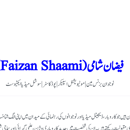
فیضان شامی (Faizan Shaami)
نوجوان بزنس مین | موٹیویشنل اسپیکر | پوڈکاسٹر | سوشل میڈیا ایکٹیوسٹ
 جو کاروبار، ڈیجیٹل میڈیا اور نوجوانوں کی رہنمائی کے میدان میں اپنی الگ شناخت رک
 مقبولیت رکھتے ہیں۔ ان کی شخصیت میں جدید کاروباری وژن، علمی گہرائی اور سماجی شع