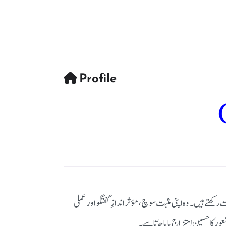
Profile
ھتے ہیں۔ وہ اپنی مثبت سوچ، مؤثر اندازِ گفتگو اور عملی
ور کا حسین امتزاج پایا جاتا ہے۔