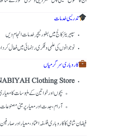
ان کا متنوع تعلیمی پس منظر دینی و فکری شعور کے سا
تدریسی خدمات
سپیریئر کالج میں بطور ٹیچر خدمات انجام دیں
نوجوانوں کی علمی و فکری رہنمائی میں فعال کردار
کاروباری سرگرمیاں
ABIYAH Clothing Store
بچوں اور خواتین کے ملبوسات کا معیاری
آرام، جدت اور معیار پر مبنی مصنوعات
فیضان شامی کا کاروباری فلسفہ اعتماد، معیار اور صارفی