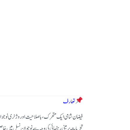
تعارف
فیضان شامی ایک متحرک، باصلاحیت اور وژنری نوجوان ہیں
تجربات پر مبنی رہنمائی کی وجہ سے نوجوان نسل میں خاصی