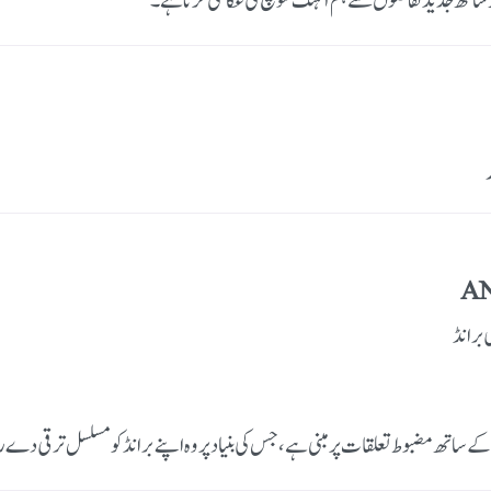
تھ ساتھ جدید تقاضوں سے ہم آہنگ سوچ کی عکاسی کرتا ہے۔
AN
 برانڈ
ن کے ساتھ مضبوط تعلقات پر مبنی ہے، جس کی بنیاد پر وہ اپنے برانڈ کو مسلسل ترقی دے