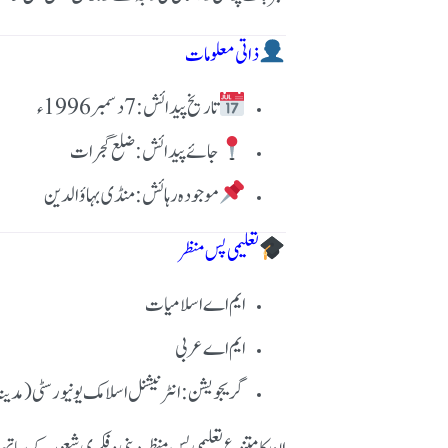
ذاتی معلومات
تاریخ پیدائش: 7 دسمبر 1996ء
جائے پیدائش: ضلع گجرات
موجودہ رہائش: منڈی بہاؤالدین
تعلیمی پس منظر
ایم اے اسلامیات
ایم اے عربی
گریجویشن: انٹرنیشنل اسلامک یونیورسٹی (مدین