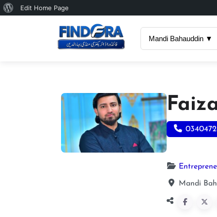
About
Edit Home Page
WordPress
Mandi Bahauddin ▼
Faiz
0340472
Entreprene
Mandi Baha