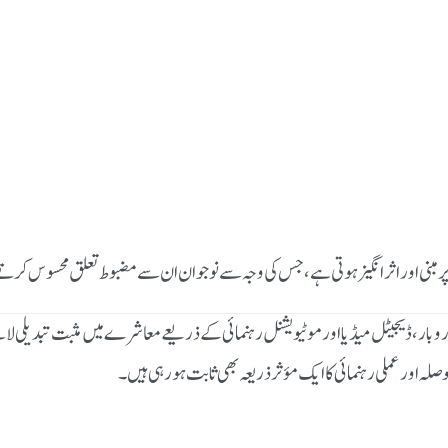
 پر مبنی اور اثر انگیز ہوتی ہے، جس کی وجہ سے نوجوان ان سے مضبوط تعلق محسوس کرت
اروبار، ڈیجیٹل میڈیا اور موٹیویشنل رہنمائی کے ذریعے معاشرے میں مثبت تبدیلی 
وصلہ اور عملی رہنمائی کا ایک مؤثر ذریعہ بھی ثابت ہو رہی ہیں۔