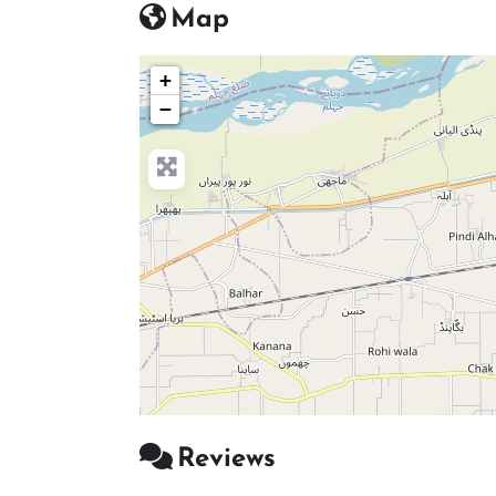
Map
+
−
Reviews