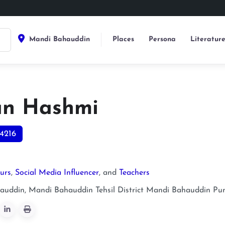
Mandi Bahauddin
Places
Persona
Literatur
an Hashmi
4216
urs
,
Social Media Influencer
, and
Teachers
uddin, Mandi Bahauddin Tehsil District
Mandi Bahauddin
Pu