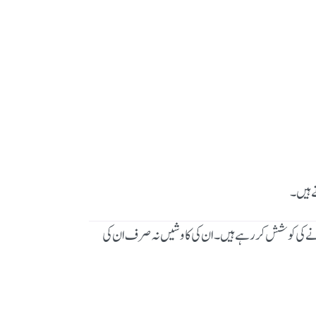
ے ہیں۔
لانے کی کوشش کر رہے ہیں۔ ان کی کاوشیں نہ صرف ان کی