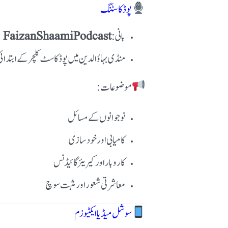
پوڈکاسٹنگ
بانی:
FaizanShaamiPodcast
منڈی بہاؤالدین میں پوڈکاسٹ کلچر کے ابتدائی
موضوعات:
نوجوانوں کے مسائل
کامیابی اور خود سازی
کاروبار اور کیریئر گائیڈنس
معاشرتی شعور اور مثبت سوچ
سوشل میڈیا ایکٹیوزم