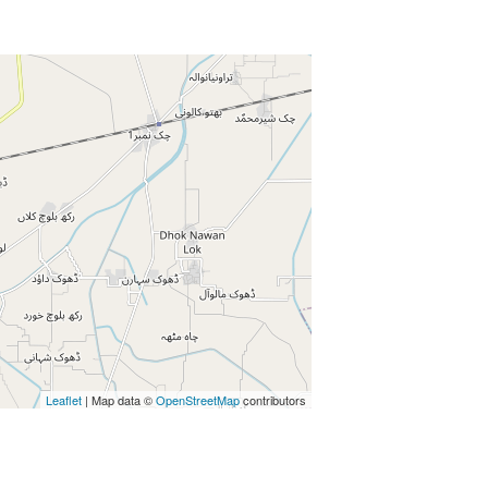
Enter key to search
Leaflet
| Map data ©
OpenStreetMap
contributors