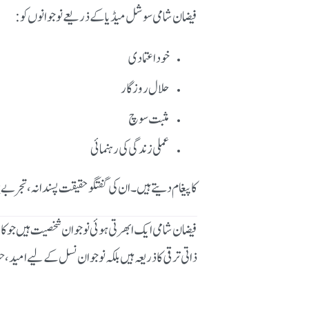
فیضان شامی سوشل میڈیا کے ذریعے نوجوانوں کو:
خود اعتمادی
حلال روزگار
مثبت سوچ
عملی زندگی کی رہنمائی
کا پیغام دیتے ہیں۔ ان کی گفتگو حقیقت پسندانہ، تجربے
فیضان شامی ایک ابھرتی ہوئی نوجوان شخصیت ہیں جو ک
ذاتی ترقی کا ذریعہ ہیں بلکہ نوجوان نسل کے لیے امید، ح