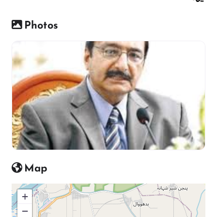
Photos
Map
+
−
Press Enter key to search