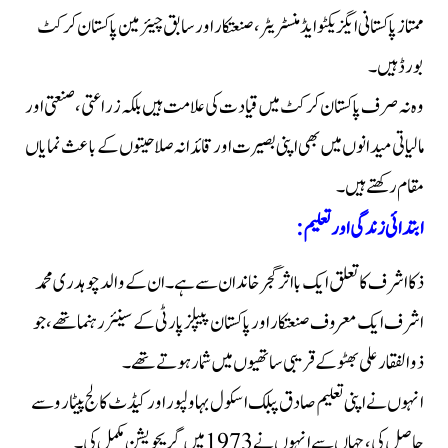
ممتاز پاکستانی ایگزیکٹو ایڈمنسٹریٹر، صنعتکار اور سابق چیئرمین پاکستان کرکٹ
بورڈ ہیں۔
وہ نہ صرف پاکستان کرکٹ میں قیادت کی علامت ہیں بلکہ زراعتی، صنعتی اور
مالیاتی میدانوں میں بھی اپنی بصیرت اور قائدانہ صلاحیتوں کے باعث نمایاں
مقام رکھتے ہیں۔
ابتدائی زندگی اور تعلیم:
ذکا اشرف کا تعلق ایک بااثر گجر خاندان سے ہے۔ ان کے والد چوہدری محمد
اشرف ایک معروف صنعتکار اور پاکستان پیپلز پارٹی کے سینئر رہنما تھے، جو
ذوالفقار علی بھٹو کے قریبی ساتھیوں میں شمار ہوتے تھے۔
انہوں نے اپنی تعلیم صادق پبلک اسکول بہاولپور اور کیڈٹ کالج پیٹارو سے
حاصل کی، جہاں سے انہوں نے 1973 میں گریجویشن مکمل کی۔