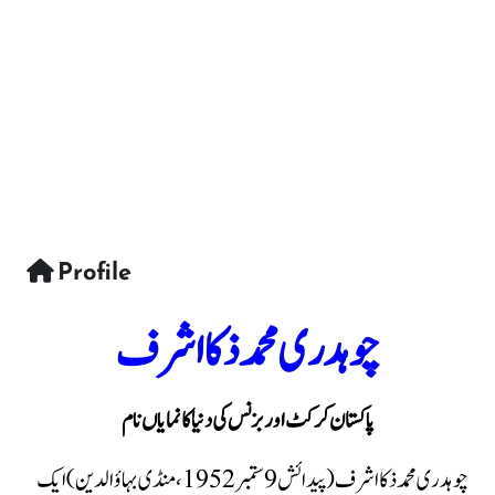
Profile
چوہدری محمد ذکا اشرف
پاکستان کرکٹ اور بزنس کی دنیا کا نمایاں نام
چوہدری محمد ذکا اشرف (پیدائش 9 ستمبر 1952، منڈی بہاؤالدین) ایک