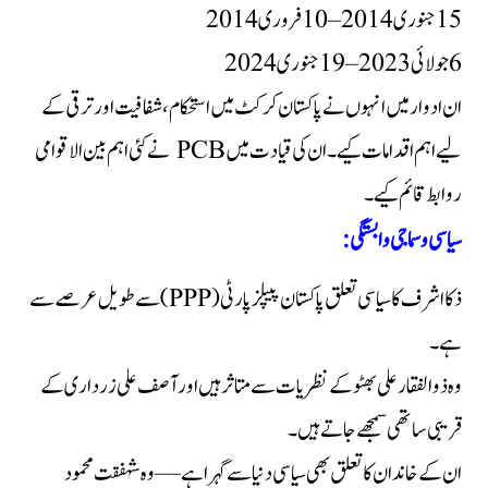
15 جنوری 2014 – 10 فروری 2014
6 جولائی 2023 – 19 جنوری 2024
ان ادوار میں انہوں نے پاکستان کرکٹ میں استحکام، شفافیت اور ترقی کے
لیے اہم اقدامات کیے۔ ان کی قیادت میں PCB نے کئی اہم بین الاقوامی
روابط قائم کیے۔
سیاسی و سماجی وابستگی:
ذکا اشرف کا سیاسی تعلق پاکستان پیپلز پارٹی (PPP) سے طویل عرصے سے
ہے۔
وہ ذوالفقار علی بھٹو کے نظریات سے متاثر ہیں اور آصف علی زرداری کے
قریبی ساتھی سمجھے جاتے ہیں۔
ان کے خاندان کا تعلق بھی سیاسی دنیا سے گہرا ہے — وہ شہفقت محمود