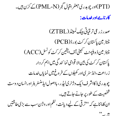
(PTI) اور چوہدری جعفر اقبال گجر (PML-N) کے کزن ہیں۔
کارنامے اور خدمات:
صدر زرعی ترقیاتی بینک لمیٹڈ (ZTBL)
چیئرمین پاکستان کرکٹ بورڈ (PCB)
چیئرمین ڈویلپمنٹ کمیٹی آف ایشین کرکٹ کونسل (ACC)
پاکستان کرکٹ کی بین الاقوامی نمائندگی میں اہم کردار
زراعت، انڈسٹری اور کھیلوں کے فروغ میں نمایاں خدمات
چوہدری ذکا اشرف ایک وژنری لیڈر، بااصول ایڈمنسٹریٹر اور انسان دوست
شخصیت کے طور پر جانے جاتے ہیں۔
ان کا ماننا ہے کہ “ترقی کے لیے دیانت، نظم اور وژن سب سے بڑی طاقتیں
ہیں۔”