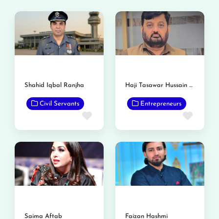
Shahid Iqbal Ranjha
Haji Tasawar Hussain Saraf
Civil Servants
Entrepreneurs
Favorite
Favor
Saima Aftab
Faizan Hashmi