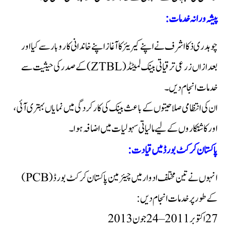
پیشہ ورانہ خدمات:
چوہدری ذکا اشرف نے اپنے کیریئر کا آغاز اپنے خاندانی کاروبار سے کیا اور
بعد ازاں زرعی ترقیاتی بینک لمیٹڈ (ZTBL) کے صدر کی حیثیت سے
خدمات انجام دیں۔
ان کی انتظامی صلاحیتوں کے باعث بینک کی کارکردگی میں نمایاں بہتری آئی،
اور کاشتکاروں کے لیے مالیاتی سہولیات میں اضافہ ہوا۔
پاکستان کرکٹ بورڈ میں قیادت:
انہوں نے تین مختلف ادوار میں چیئرمین پاکستان کرکٹ بورڈ (PCB)
کے طور پر خدمات انجام دیں:
27 اکتوبر 2011 – 24 جون 2013