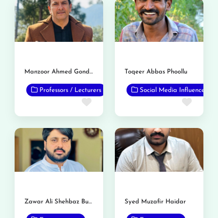
Manzoor Ahmed Gondal
Toqeer Abbas Phoollu
Professors / Lecturers
Social Media Influencer
Favorite
Favor
Zawar Ali Shehbaz Busal
Syed Muzafir Haidar