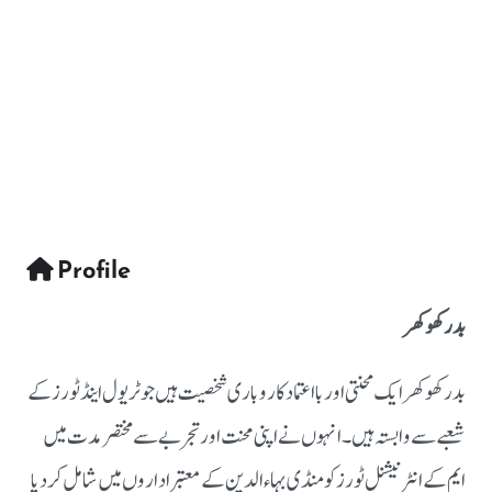
Profile
بدر کھوکھر
بدر کھوکھر ایک محنتی اور بااعتماد کاروباری شخصیت ہیں جو ٹریول اینڈ ٹورز کے
شعبے سے وابستہ ہیں۔ انہوں نے اپنی محنت اور تجربے سے مختصر مدت میں
ایم کے انٹرنیشنل ٹورز کو منڈی بہاءالدین کے معتبر اداروں میں شامل کر دیا