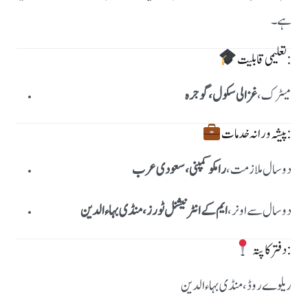
ہے۔
تعلیمی قابلیت:
میٹرک،
غزالی سکول، گوجرہ
پیشہ ورانہ خدمات:
دو سال ملازمت،
رامکو کمپنی، سعودی عرب
دو سال سے اونر،
ایم کے انٹرنیشنل ٹورز، منڈی بہاءالدین
دفتر کا پتہ:
ریلوے روڈ، منڈی بہاءالدین