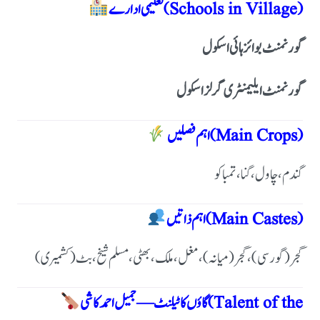
تعلیمی ادارے (Schools in Village)
گورنمنٹ بوائز ہائی اسکول
گورنمنٹ ایلیمنٹری گرلز اسکول
اہم فصلیں (Main Crops)
گندم، چاول ، گنا ، تمباکو
اہم ذاتیں (Main Castes)
گجر (گورسی) ، گجر (میانہ) ، مغل ، ملک ،بھٹی ،مسلم شیخ ، بٹ (کشمیری)
گاؤں کا ٹیلنٹ — جمیل احمد کاشی (Talent of the