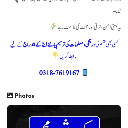
ہیں۔
یہ بستی امن، ترقی اور محنت کی علامت ہے
کسی بھی قسم کی
درستگی، معلومات کی ترمیم یا نئے ڈیٹا کے اندراج
کے لیے
رابطہ کریں
0318-7619167
Photos