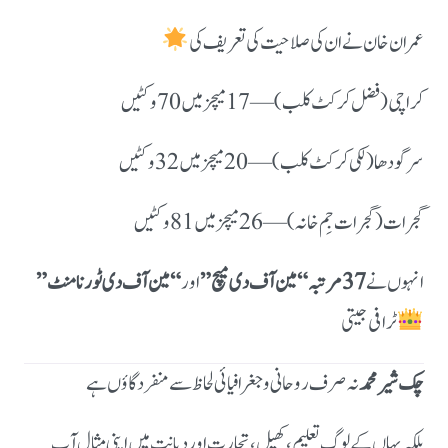
عمران خان نے ان کی صلاحیت کی تعریف کی
کراچی (فضل کرکٹ کلب) — 17 میچز میں 70 وکٹیں
سرگودھا (لکی کرکٹ کلب) — 20 میچز میں 32 وکٹیں
گجرات (گجرات جِم خانہ) — 26 میچز میں 81 وکٹیں
انہوں نے
37 مرتبہ “مین آف دی میچ”
اور
“مین آف دی ٹورنامنٹ”
چک شیر محمد
نہ صرف روحانی و جغرافیائی لحاظ سے منفرد گاؤں ہے
بلکہ یہاں کے لوگ تعلیم، کھیل، تجارت اور دیانت میں اپنی مثال آپ