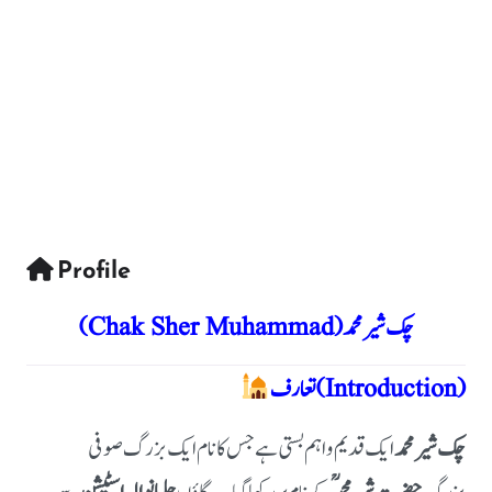
Profile
چک شیر محمد (Chak Sher Muhammad)
تعارف (Introduction)
چک شیر محمد
ایک قدیم و اہم بستی ہے جس کا نام ایک بزرگ صوفی