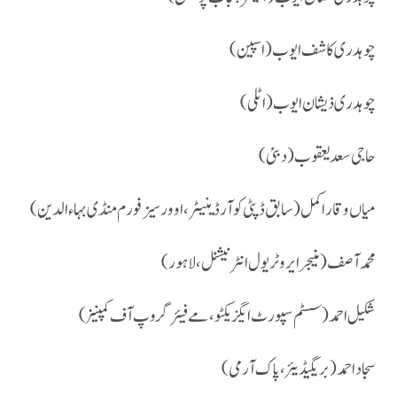
چوہدری کاشف ایوب (اسپین)
چوہدری ذیشان ایوب (اٹلی)
حاجی سعد یعقوب (دبئی)
میاں وقار اکمل (سابق ڈپٹی کوآرڈینیٹر، اوورسیز فورم منڈی بہاءالدین)
محمد آصف (منیجر ایرو ٹریول انٹرنیشنل، لاہور)
شکیل احمد (سسٹم سپورٹ ایگزیکٹو، مے فیئر گروپ آف کمپنیز)
سجاد احمد (بریگیڈیئر، پاک آرمی)