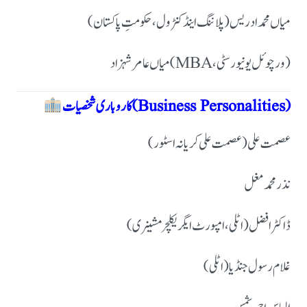
میاں محمد ادریس (پلاننگ اینڈ کنٹرول، حکومتِ پاکستان)
میاں عامر شہزاد (MBA، ورچوئل یونیورسٹی)
کاروباری شخصیات (Business Personalities)
عصمت علی (عصمت علی کریانہ اسٹور)
نذر محمد مغل
ڈاکٹر افضل (اٹلی، امپورٹ ایگریکلچر مشینری)
غلام رسول جنڈیا (اٹلی)