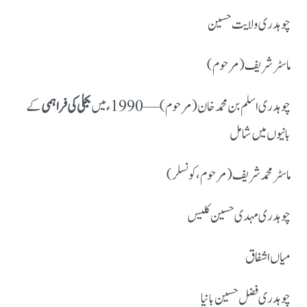
چوہدری ولایت حسین
ماسٹر شریف (مرحوم)
چوہدری اسلم بن محمد خان (مرحوم) — 1990ء میں
بجلی کی فراہمی
کے
بانیوں میں شامل
ماسٹر محمد شریف (مرحوم، کونسلر)
چوہدری مہدی حسین کلیس
میاں اشفاق
چوہدری فضل حسین بانیا