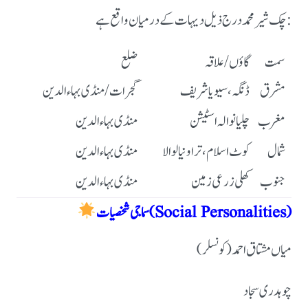
چک شیر محمد درج ذیل دیہات کے درمیان واقع ہے:
سمت
گاؤں / علاقہ
ضلع
مشرق
ڈنگہ، سیویا شریف
گجرات / منڈی بہاءالدین
مغرب
چلیانوالہ اسٹیشن
منڈی بہاءالدین
شمال
کوٹ اسلام، تراونیالوالا
منڈی بہاءالدین
جنوب
کھلی زرعی زمین
منڈی بہاءالدین
سماجی شخصیات (Social Personalities)
میاں مشتاق احمد (کونسلر)
چوہدری سجاد