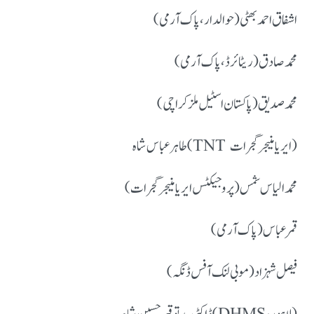
اشفاق احمد بھٹی (حوالدار، پاک آرمی)
محمد صادق (ریٹائرڈ، پاک آرمی)
محمد صدیق (پاکستان اسٹیل ملز کراچی)
طاہر عباس شاہ (TNT ایریا منیجر گجرات)
محمد الیاس شمس (پروجیکٹس ایریا منیجر گجرات)
قمر عباس (پاک آرمی)
فیصل شہزاد (موبی لنک آفس ڈنگہ)