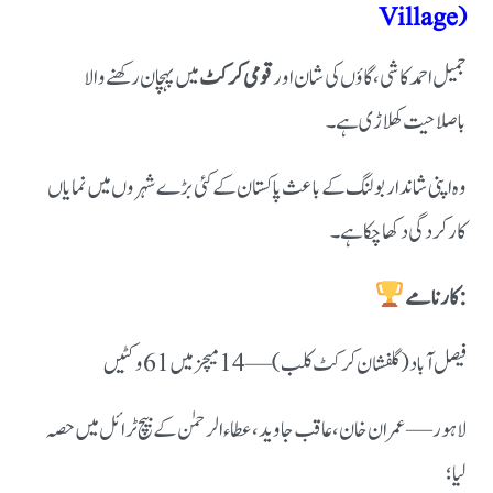
Village)
جمیل احمد کاشی، گاؤں کی شان اور
قومی کرکٹ
میں پہچان رکھنے والا
باصلاحیت کھلاڑی ہے۔
وہ اپنی شاندار بولنگ کے باعث پاکستان کے کئی بڑے شہروں میں نمایاں
کارکردگی دکھا چکا ہے۔
کارنامے:
فیصل آباد (گلفشان کرکٹ کلب) — 14 میچز میں 61 وکٹیں
لاہور — عمران خان، عاقب جاوید، عطاء الرحمٰن کے بیچ ٹرائل میں حصہ
لیا؛