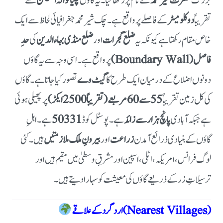
بزرگ
حضرت شیر محمدؒ
کے نام پر رکھا گیا۔یہ گاؤں
چلیانوالہ اسٹیشن
سے
تقریباً
دو کلومیٹر
کے فاصلے پر واقع ہے۔چک شیر محمد جغرافیائی لحاظ سے ایک
خاص مقام رکھتا ہے کیونکہ یہ
ضلع گجرات
اور
ضلع منڈی بہاءالدین
کی
حدِ
فاصل (Boundary Wall)
پر واقع ہے۔اسی وجہ سے یہ گاؤں
دونوں اضلاع کے درمیان ایک طرح کا
گیٹ وے
تصور کیا جاتا ہے۔گاؤں
کی کل زمین تقریباً
55 سے 60 مربعے (تقریباً 2500 ایکڑ)
پر پھیلی ہوئی
ہے جبکہ آبادی
پانچ ہزار سے زائد
ہے۔پوسٹل کوڈ
50331
ہے۔اہلِ
گاؤں کے بنیادی ذرائع آمدن
زراعت
اور
بیرونِ ملک ملازمتیں
ہیں۔کئی
لوگ فرانس، امریکہ، اٹلی، اسپین اور مشرقِ وسطیٰ میں مقیم ہیں اور
ترسیلاتِ زر کے ذریعے گاؤں کی معیشت کو سہارا دیتے ہیں۔
اردگرد کے علاقے (Nearest Villages)