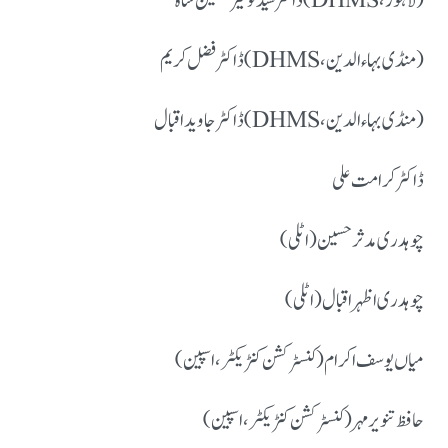
ڈاکٹر سید توقیر حسین شاہ (DHMS، لاہور)
ڈاکٹر فضل کریم (DHMS، منڈی بہاءالدین)
ڈاکٹر جاوید اقبال (DHMS، منڈی بہاءالدین)
ڈاکٹر کرامت علی
چوہدری مدثر حسین (اٹلی)
چوہدری اظہر اقبال (اٹلی)
میاں یوسف اکرام (کنسٹرکشن کنٹریکٹر، اسپین)
حافظ تنویر مہر (کنسٹرکشن کنٹریکٹر، اسپین)