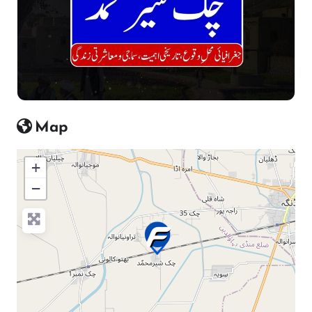
Map
+
−
Press Enter key to search