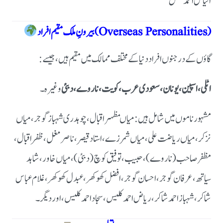
الیاس احمد شمس
بیرونِ ملک مقیم افراد (Overseas Personalities)
گاؤں کے درجنوں افراد دنیا کے مختلف ممالک میں مقیم ہیں، جیسے:
اٹلی، اسپین، یونان، سعودی عرب، کویت، ناروے، دبئی
وغیرہ۔
مشہور ناموں میں شامل ہیں:میاںمظہر اقبال، چوہدری شہباز گوجر، میاں
نزکر، میاں ریاضت علی، میاں شمرزے، استاد قیصر، ناصر مغل، ظفر اقبال،
مظفر صاحب (ناروے)، حبیب، توفیق کوچ (دبئی)، میاں خاور، شاہد
سیاتھ، عرفان گوجر، احسان گوجر، افضل کھوکھر، عبدل کھوکھر، غلام عباس
شاکر، شہباز احمد شاکر، ریاض احمد کلیس، سجاد احمد کلیس، اور دیگر۔