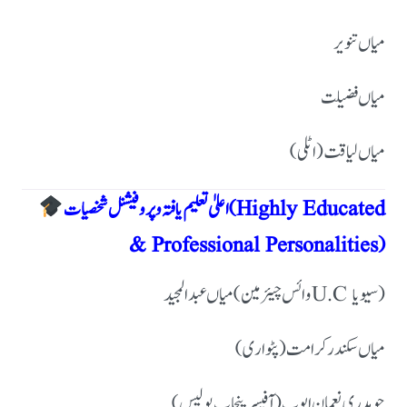
میاں تنویر
میاں فضیلت
میاں لیاقت (اٹلی)
اعلیٰ تعلیم یافتہ و پروفیشنل شخصیات (Highly Educated
& Professional Personalities)
میاں عبدالمجید (وائس چیئرمین U.C سیویا)
میاں سکندر کرامت (پٹواری)
چوہدری نعمان ایوب (آفیسر پنجاب پولیس)