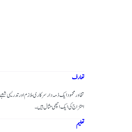
تعارف
تخاور محمود ایک ذمہ دار سرکاری ملازم اور تدریسی ش
امتزاج کی ایک اچھی مثال ہیں۔
تعلیم