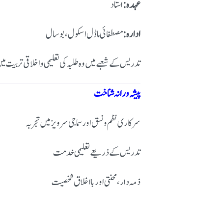
عہدہ:
استاد
ادارہ:
مصطفائی ماڈل اسکول، بوسال
تدریس کے شعبے میں وہ طلبہ کی تعلیمی و اخلاقی تربیت میں
پیشہ ورانہ شناخت
سرکاری نظم و نسق اور سماجی سرویز میں تجربہ
تدریس کے ذریعے تعلیمی خدمت
ذمہ دار، محنتی اور بااخلاق شخصیت