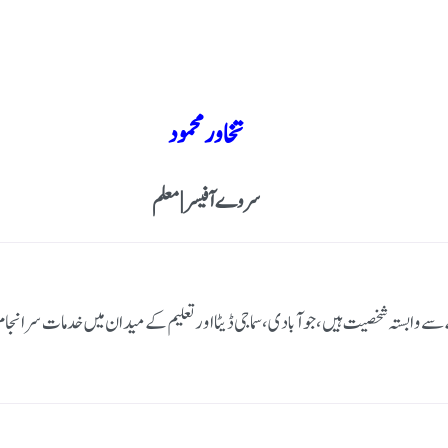
تخاور محمود
سروے آفیسر | معلم
عبے سے وابستہ شخصیت ہیں، جو آبادی، سماجی ڈیٹا اور تعلیم کے میدان میں خدمات سر