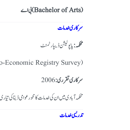
بی اے (Bachelor of Arts)
سرکاری خدمات
محکمہ:
پاپولیشن ڈیپارٹمنٹ
ab Socio-Economic Registry Survey)
سرکاری تقرری:
محکمہ آبادی میں ان کی خدمات کا محور عوامی ڈیٹا کی ت
تدریسی خدمات