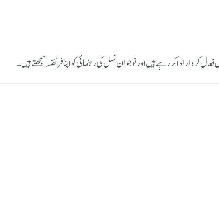
 فعال کردار ادا کر رہے ہیں اور نوجوان نسل کی رہنمائی کو اپنا فریضہ سمجھتے ہیں۔