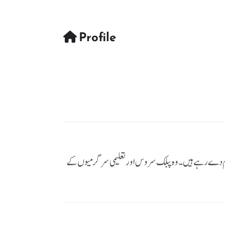
Profile
انجام دے رہے ہیں۔ وہ پبلک سروس اور تعلیمی سرگرمیوں کے