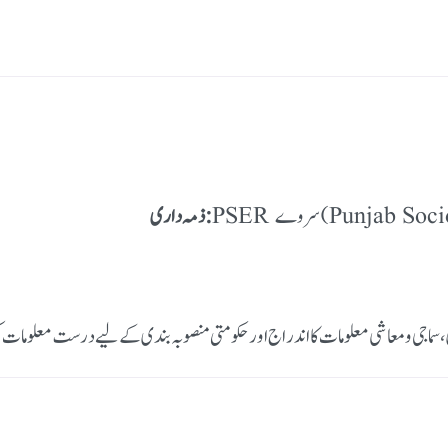
PSER سروے (Punj
ذمہ داری:
یاری، سماجی و معاشی معلومات کا اندراج اور حکومتی منصوبہ بندی کے لیے درست معلومات