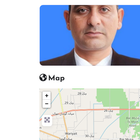
Map
+
−