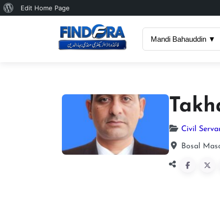
About
Edit Home Page
WordPress
Mandi Bahauddin ▼
Takh
Civil Serva
Bosal Maso