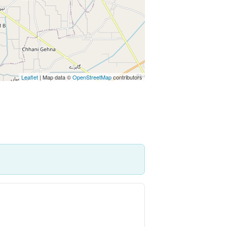
Leaflet
| Map data ©
OpenStreetMap
contributors