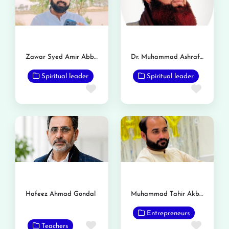
Zawar Syed Amir Abbas Bukhari
Dr. Muhammad Ashraf Asif Jalali
Spiritual leader
Spiritual leader
Favorite
Favor
Hafeez Ahmad Gondal
Muhammad Tahir Akbar Gondal
Entrepreneurs
Favorite
Favor
Teachers