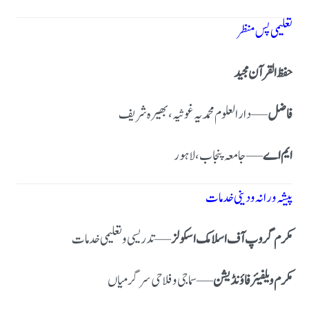
تعلیمی پس منظر
حفظ القرآن مجید
فاضل
— دارالعلوم محمدیہ غوثیہ، بھیرہ شریف
ایم اے
— جامعہ پنجاب، لاہور
پیشہ ورانہ و دینی خدمات
مکرم گروپ آف اسلامک اسکولز
— تدریسی و تعلیمی خدمات
مکرم ویلفیئر فاؤنڈیشن
— سماجی و فلاحی سرگرمیاں