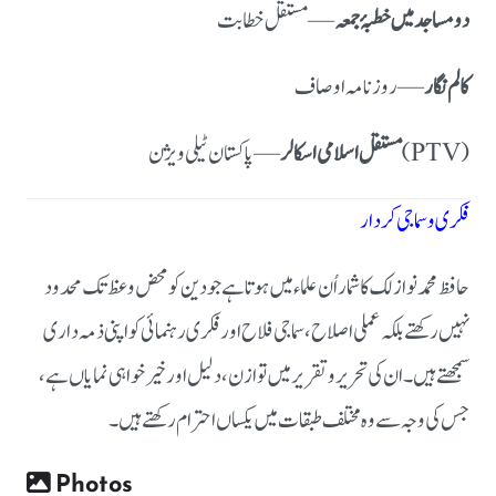
دو مساجد میں خطبۂ جمعہ
— مستقل خطابت
کالم نگار
— روزنامہ اوصاف
— پاکستان ٹیلی ویژن (PTV)
مستقل اسلامی اسکالر
فکری و سماجی کردار
حافظ محمد نواز لک کا شمار اُن علماء میں ہوتا ہے جو دین کو محض وعظ تک محدود
نہیں رکھتے بلکہ عملی اصلاح، سماجی فلاح اور فکری رہنمائی کو اپنی ذمہ داری
سمجھتے ہیں۔ ان کی تحریر و تقریر میں توازن، دلیل اور خیر خواہی نمایاں ہے،
جس کی وجہ سے وہ مختلف طبقات میں یکساں احترام رکھتے ہیں۔
Photos