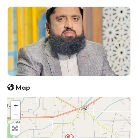
Map
+
−
Press Enter key to search