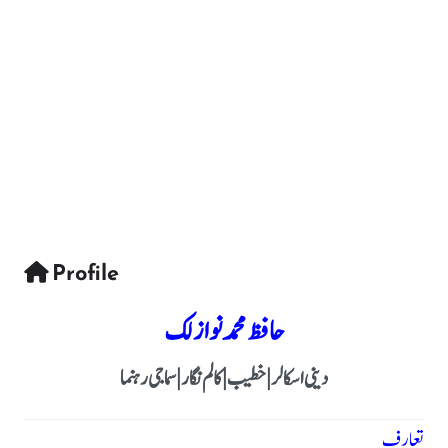
Profile
حافظ محمد نواز لک
دینی اسکالر | خطیب | کالم نگار | سماجی رہنما
تعارف