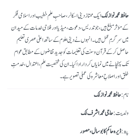
حافظ محمد نواز لک
ایک ممتاز دینی اسکالر، صاحبِ علم خطیب اور اسلامی فکر
کے مؤثر مبلغ ہیں، جو تدریس، دعوت، میڈیا اور فلاحی خدمات کے میدان
میں سرگرمِ عمل ہیں۔ انہوں نے دینی علوم کے ساتھ اعلیٰ عصری تعلیم
حاصل کر کے قرآن و سنت کی تعلیمات کو جدید تقاضوں کے مطابق عوام
تک پہنچانے میں نمایاں کردار ادا کیا۔ ان کی شخصیت علم، اعتدال، خدمتِ
خلق اور اصلاحِ معاشرہ کی عملی تصویر ہے۔
نام :
حافظ محمد نواز لک
ولدیت :
حاجی محمد اشرف لک
پتہ:
ڈیرہ حاکم کا بوسال، مصور