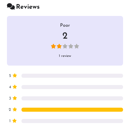
Reviews
1 Review
on
“Zawar Ali Shehbaz Busal”
Poor
2
1 review
5
4
3
2
1