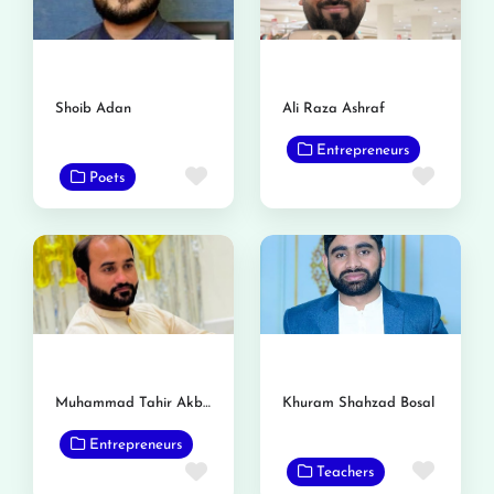
Shoib Adan
Ali Raza Ashraf
Entrepreneurs
Favorite
Favor
Poets
Muhammad Tahir Akbar Gondal
Khuram Shahzad Bosal
Entrepreneurs
Favor
Favorite
Teachers