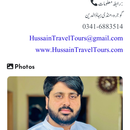
رابطہ معلومات:
گوجرہ، منڈی بہاؤالدین
0341-6883514
HussainTravelTours@gmail.com
www.HussainTravelTours.com
Photos