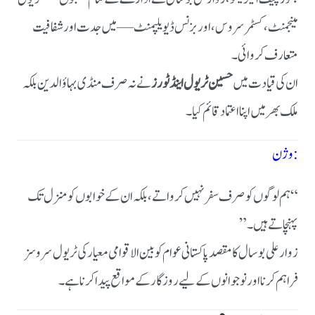
مینجمنٹ، کسٹمر سروس، اور بزنس ڈیویلپمنٹ — میں جدت اور شفافیت
متعارف کروائی۔
ان کی قیادت میں
حسین ٹریول اینڈ ٹورز
نے نہ صرف منڈی بہاؤالدین بلکہ
ملک بھر میں اپنا اعتماد قائم کیا۔
وژن:
“ہم لوگوں کو صرف سفر نہیں کرواتے، بلکہ ان کے خوابوں کو منزل تک
پہنچاتے ہیں۔”
زوار علی بوسال کا مقصد پاکستانی عوام کو بین الاقوامی معیار کی ٹریول سروسز
فراہم کرنا اور نوجوانوں کے لیے روزگار کے مواقع پیدا کرنا ہے۔