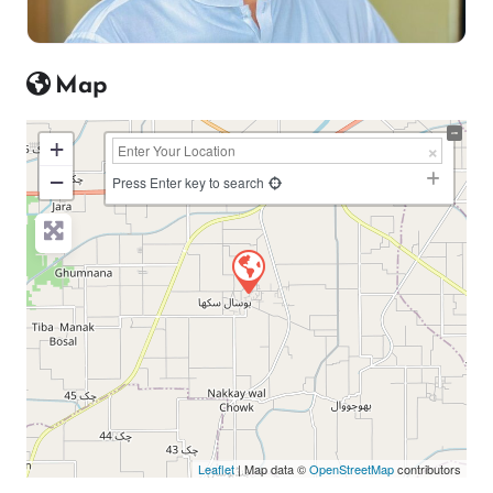
Map
+
−
Press Enter key to search
Leaflet
| Map data ©
OpenStreetMap
contributors