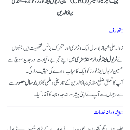
چیف ایگزیکٹو آفیسر (CEO)
حسین ٹریول اینڈ ٹورز، گوجرہ – منڈی
بہاؤالدین
تعارف:
زوار علی شہباز بوسال ایک وژنری اور متحرک بزنس شخصیت ہیں جنہوں
نے
ٹریول اینڈ ٹورازم انڈسٹری
میں اپنے تجربے، قیادت اور جدید سوچ سے
حسین ٹریول اینڈ ٹورز کو ایک کامیاب ادارے کی حیثیت دلائی۔
آپ کا تعلق ضلع منڈی بہاؤالدین کے تاریخی و علمی گاؤں
بوسال مصور
سے
ہے، جہاں سے آپ نے اپنی پیشہ ورانہ جدوجہد کا آغاز کیا۔
پیشہ ورانہ خدمات:
بطور چیف ایگزیکٹو، زوار علی بوسال نے ادارے کے تمام شعبوں — ٹریول