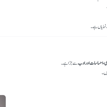
 نمایاں ہے۔
، احساسات اور ادب
سے جڑا ہے۔
ہیں۔