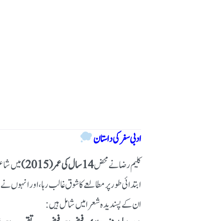
ادبی سفر کی داستان
کلیم رضا نے محض
14 سال کی عمر (2015)
میں ش —
ابتدائی طور پر مطالعے کا شوق غالب رہا، اور انہوں ن
ان کے پسندیدہ شعرا میں شامل ہیں: