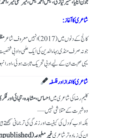
جون ایلیا، منیر نیازی، فیض احمد فیض، میر تقی میر، احمد 
شاعری کا آغاز:
کالج کے دنوں میں (2017) انہیں معروف شاعر
مظہ
جو نہ صرف منڈی بہاءالدین کی ایک علمی و ادبی شخصیت 
یہی صحبت ان کے لیے ادبی تحریک ثابت ہوئی، اور انہو
شاعری کا انداز اور فلسفہ
کلیم رضا کی شاعری میں
احساس، مشاہدہ، تنہائی اور فکری
وہ شہرت کے متلاشی نہیں —
بلکہ ادب کو دل کی کیفیت اور زندگی کی ترجمانی سمجھتے ہ
ان کی زیادہ تر شاعری
غیر مطبوعہ (unpublished)