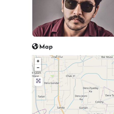
Map
+
−