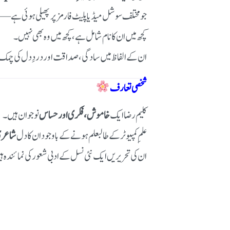
جو مختلف سوشل میڈیا پلیٹ فارمز پر پھیلی ہوئی ہے —
کچھ میں ان کا نام شامل ہے، کچھ میں وہ بھی نہیں۔
ان کے الفاظ میں سادگی، صداقت اور دردِ دل کی چمک
شخصی تعارف
کلیم رضا ایک
خاموش، فکری اور حساس
نوجوان ہیں۔
علمِ کمپیوٹر کے طالبعلم ہونے کے باوجود ان کا دل
شاعری
ان کی تحریریں ایک نئی نسل کے ادبی شعور کی نمائندہ 