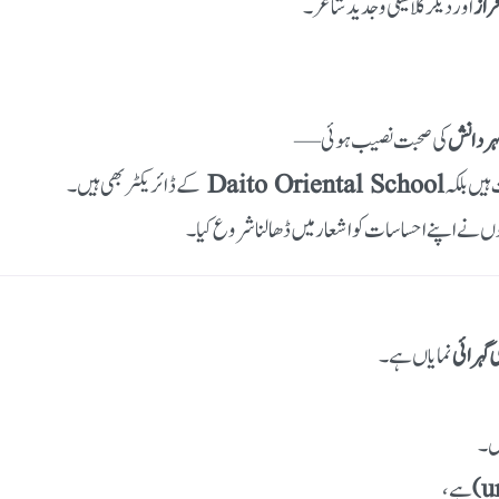
فراز
اور دیگر کلاسیکی و جدید شاعر۔
ر دانش
کی صحبت نصیب ہوئی —
کے ڈائریکٹر بھی ہیں۔
Daito Oriental School
ہیں بلکہ
ں نے اپنے احساسات کو اشعار میں ڈھالنا شروع کیا۔
 گہرائی
نمایاں ہے۔
یں۔
ہے،