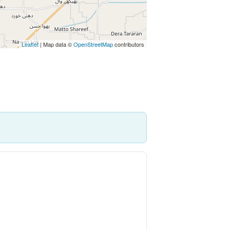
Leaflet
| Map data ©
OpenStreetMap
contributors