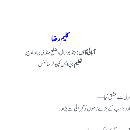
کلیم رضا
آبائی گاؤں:
جنڈ بوسال، ضلع منڈی بہاءالدین
تعلیم:
بی ایس کمپیوٹر سائنس
اعری سے عشق کیا
ے اردو ادب کے بڑے ناموں کو گہرائی سے پڑھا۔