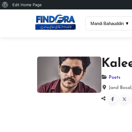
About
Edit Home Page
WordPress
Mandi Bahauddin ▼
Kale
Poets
Jand Bosal