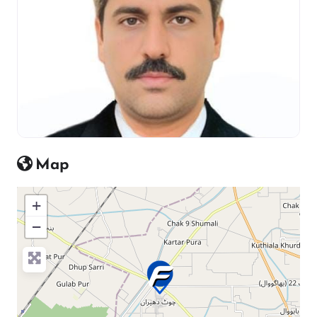
Map
+
−
Press Enter key to search