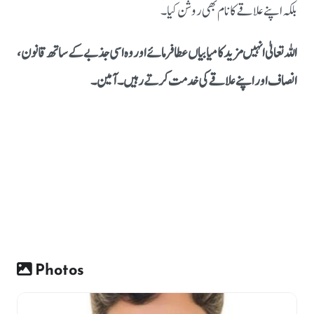
بلکہ اپنے علاقے کا نام بھی روشن کیا۔
اللہ تعالیٰ انہیں مزید کامیابیاں عطا فرمائے اور وہ اسی جذبے کے ساتھ قانون،
انصاف اور اپنے علاقے کی خدمت کرتے رہیں۔ آمین۔
Photos