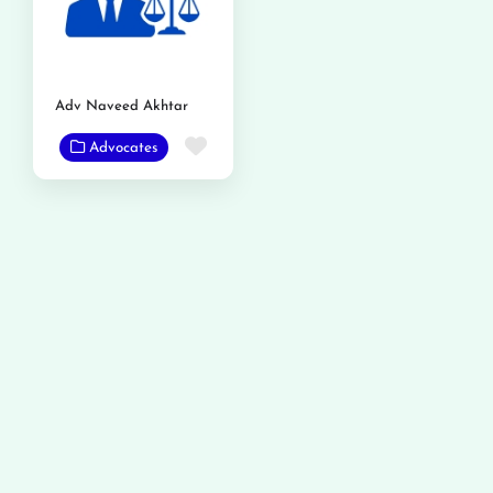
Adv Naveed Akhtar
Favorite
Advocates