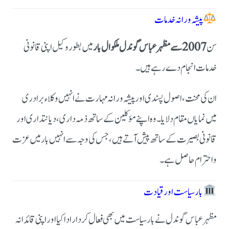
پیشہ ورانہ خدمات
سن
2007 سے مظہر عباس گوندل ملکوال بار
میں بطور وکیل اپنی قانونی
خدمات انجام دے رہے ہیں۔
ان کی محنت، اصول پسندی اور پیشہ ورانہ مہارت نے انہیں وکلاء برادری
میں نمایاں مقام دلایا۔ وہ اپنے مؤکلین کے ساتھ ذمہ داری، دیانتداری اور
قانونی بصیرت کے ساتھ پیش آتے ہیں، جس کی وجہ سے انہیں بار میں عزت
و احترام حاصل ہے۔
بار سیاست اور قیادت
مظہر عباس گوندل نے بار سیاست میں بھی فعال کردار ادا کیا اور اپنی قائدانہ