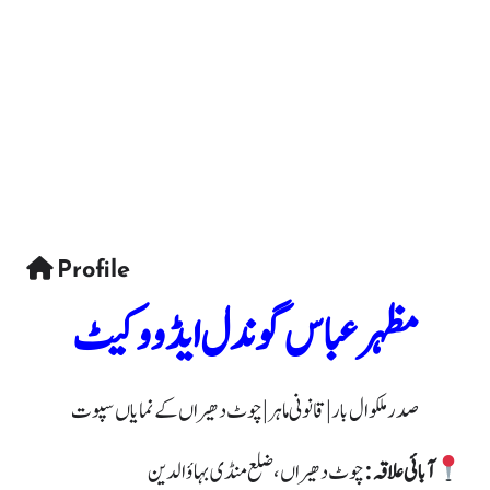
Profile
مظہر عباس گوندل ایڈووکیٹ
صدر ملکوال بار | قانونی ماہر | چوٹ دھیراں کے نمایاں سپوت
آبائی علاقہ:
چوٹ دھیراں، ضلع منڈی بہاؤالدین