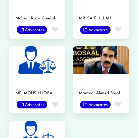
Mohsan Raza Gondal
MR. SAIF ULLAH
Favorite
Favor
Advocates
Advocates
MR. MOHSIN IQBAL
Manzoor Ahmed Bosal
Favorite
Favor
Advocates
Advocates