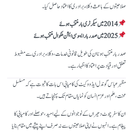
صلاحیتوں کے باعث وکلاء برادری کا اعتماد حاصل کیا۔
2014 میں سیکرٹری بار منتخب ہوئے
2025 میں صدر بار ایسوسی ایشن ملکوال منتخب ہوئے
صدر بار منتخب ہونا ان کی طویل قانونی خدمات، وکلاء برادری سے مضبوط
تعلق اور قیادت پر اعتماد کا اظہار ہے۔
مظہر عباس گوندل ایڈووکیٹ کی کامیابی اس بات کا ثبوت ہے کہ مسلسل
محنت، علم اور عزم انسان کو نمایاں مقام تک پہنچاتے ہیں۔
ان کا سفر چوٹ دھیراں کے نوجوانوں کے لیے امید، حوصلے اور کامیابی کا
پیغام ہے۔ انہوں نے اپنی صلاحیتوں سے نہ صرف اپنے پیشے میں مقام بنایا