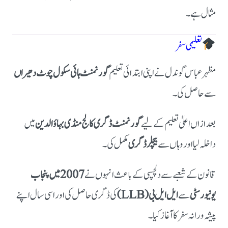
مثال ہے۔
تعلیمی سفر
مظہر عباس گوندل نے اپنی ابتدائی تعلیم
گورنمنٹ ہائی سکول چوٹ دھیراں
سے حاصل کی۔
بعد ازاں اعلیٰ تعلیم کے لیے
گورنمنٹ ڈگری کالج منڈی بہاؤالدین
میں
داخلہ لیا اور وہاں سے
بیچلر ڈگری
مکمل کی۔
قانون کے شعبے سے دلچسپی کے باعث انہوں نے
2007 میں پنجاب
یونیورسٹی
سے
ایل ایل بی (LLB)
کی ڈگری حاصل کی اور اسی سال اپنے
پیشہ ورانہ سفر کا آغاز کیا۔