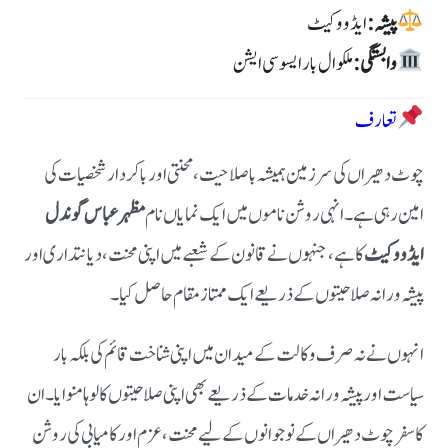
پیشہ:
ایڈووکیٹ
وابستگی:
ملکوال بار ایسوسی ایشن
تعارف
چوٹ دھیراں کی سرزمین ہمیشہ باصلاحیت، محنتی اور باکردار شخصیات کی
امین رہی ہے۔ انہی روشن ناموں میں ایک نمایاں نام
مظہر عباس گوندل
ایڈووکیٹ
کا ہے، جنہوں نے قانون کے شعبے میں اپنی محنت، دیانتداری اور
پیشہ ورانہ صلاحیتوں کے ذریعے ایک ممتاز مقام حاصل کیا۔
انہوں نے نہ صرف وکالت کے میدان میں اپنی شناخت قائم کی بلکہ بار
سیاست اور پیشہ ورانہ خدمات کے ذریعے بھی اپنی صلاحیتوں کا لوہا منوایا۔ ان
کا سفر چوٹ دھیراں کے نوجوانوں کے لیے محنت، عزم اور کامیابی کی روشن