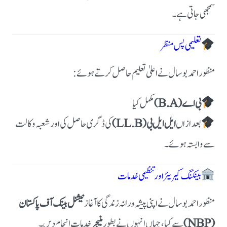
سمجھی جاتی ہے۔
تعلیمی پس منظر
منظور احمد بوسال نے اعلیٰ تعلیم حاصل کرتے ہوئے:
بی اے (B.A)
مکمل کیا
بعد ازاں
ایل ایل بی (LL.B)
کی ڈگری حاصل کی اور شعبہ وکالت
سے وابستہ ہوئے۔
بینکنگ کیریئر اور تنظیمی خدمات
منظور احمد بوسال نے اپنی پیشہ ورانہ زندگی کا آغاز
نیشنل بینک آف پاکستان
(NBP)
سے کیا، جہاں انہوں نے بطور
منیجر
خدمات انجام دیں۔