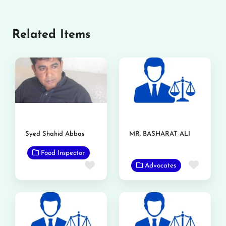
Related Items
Syed Shahid Abbas
MR. BASHARAT ALI
Food Inspector
Favor
Favorite
Advocates