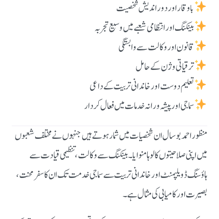
باوقار اور دور اندیش شخصیت
بینکنگ اور انتظامی شعبے میں وسیع تجربہ
قانون اور وکالت سے وابستگی
ترقیاتی وژن کے حامل
تعلیم دوست اور خاندانی تربیت کے داعی
سماجی اور پیشہ ورانہ خدمات میں فعال کردار
منظور احمد بوسال ان شخصیات میں شمار ہوتے ہیں جنہوں نے مختلف شعبوں
میں اپنی صلاحیتوں کا لوہا منوایا۔ بینکنگ سے وکالت، تنظیمی قیادت سے
ہاؤسنگ ڈویلپمنٹ اور خاندانی تربیت سے سماجی خدمت تک ان کا سفر محنت،
بصیرت اور کامیابی کی مثال ہے۔