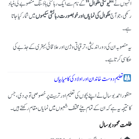
انہوں نے
“نیو سٹی ملکوال”
کے نام سے ایک رہائشی ہاؤسنگ منصوبے کی بنیاد
رکھی، جو آج
ملکوال کی نمایاں اور خوبصورت رہائشی سکیموں
میں شمار کیا جاتا
ہے۔
یہ منصوبہ ان کی دور اندیشی، ترقیاتی وژن اور علاقائی بہتری کے جذبے کی
عکاسی کرتا ہے۔
تعلیم دوست خاندان اور اولاد کی کامیابیاں
منظور احمد بوسال نے اپنے بچوں کی تعلیم اور تربیت پر خصوصی توجہ دی، جس
کا نتیجہ یہ ہے کہ ان کے تمام بیٹے مختلف شعبوں میں نمایاں مقام رکھتے ہیں۔
طلعت محمود بوسال