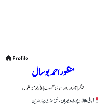
Profile
منظور احمد بوسال
بینکر | قانون دان | سماجی شخصیت | بانی نیو سٹی ملکوال
آبائی علاقہ:چوٹ دھیراں
، ضلع منڈی بہاؤالدین