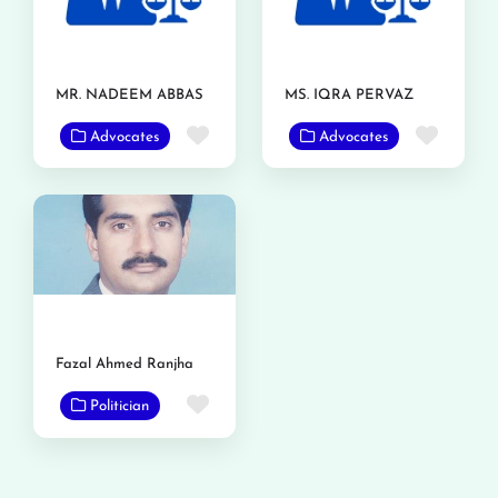
MR. NADEEM ABBAS
MS. IQRA PERVAZ
Favorite
Favor
Advocates
Advocates
Fazal Ahmed Ranjha
Favorite
Politician