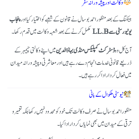
وکالت اور پیشہ ورانہ سفر
بینکنگ کے بعد منظور احمد بوسال نے قانون کے شعبے کو اختیار کیا اور
پنجاب
یونیورسٹی سے LL.B
مکمل کرنے کے بعد شعبہ وکالت میں قدم رکھا۔
آج کل وہ
ڈسٹرکٹ کمپلیکس منڈی بہاؤالدین
میں اپنے وکالتی چیمبر کے
ذریعے قانونی خدمات انجام دے رہے ہیں اور معاشرتی و پیشہ ورانہ میدان
میں فعال کردار ادا کر رہے ہیں۔
نیو سٹی ملکوال کے بانی
منظور احمد بوسال نے صرف وکالت تک خود کو محدود نہیں رکھا بلکہ تعمیر و
ترقی کے میدان میں بھی نمایاں کردار ادا کیا۔