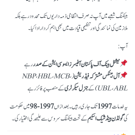
بینکنگ شعبے میں آپ نہ صرف انتظامی ذمہ داریوں تک محدود رہے بلکہ
ملازمین کی نمائندگی اور تنظیمی قیادت میں بھی اہم کردار ادا کیا۔
آپ:
نیشنل بینک آف پاکستان آفیسرز ایسوسی ایشن کے صدر
رہے
آل بینکس مشترکہ فیڈریشن
(NBP، HBL، MCB،
UBL، ABL)
کے
جنرل سیکرٹری
کے منصب پر فائز رہے
یہ خدمات
1997
تک جاری رہیں۔ بعد ازاں
1997-98
میں حکومت
کی
گولڈن ہینڈ شیک اسکیم
کے تحت بینکنگ سروس سے علیحدگی اختیار کی۔