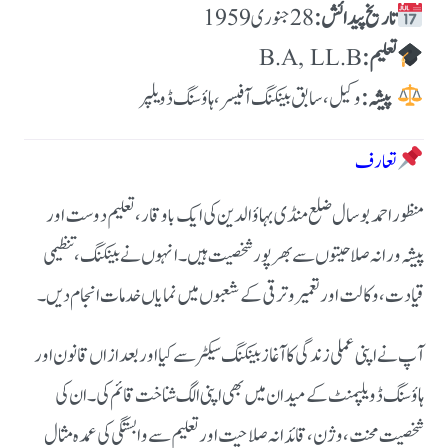
تاریخ پیدائش:
تعلیم:
پیشہ:
وکیل، سابق بینکنگ آفیسر، ہاؤسنگ ڈویلپر
تعارف
منظور احمد بوسال ضلع منڈی بہاؤالدین کی ایک باوقار، تعلیم دوست اور
پیشہ ورانہ صلاحیتوں سے بھرپور شخصیت ہیں۔ انہوں نے بینکنگ، تنظیمی
قیادت، وکالت اور تعمیر و ترقی کے شعبوں میں نمایاں خدمات انجام دیں۔
آپ نے اپنی عملی زندگی کا آغاز بینکنگ سیکٹر سے کیا اور بعد ازاں قانون اور
ہاؤسنگ ڈویلپمنٹ کے میدان میں بھی اپنی الگ شناخت قائم کی۔ ان کی
شخصیت محنت، وژن، قائدانہ صلاحیت اور تعلیم سے وابستگی کی عمدہ مثال