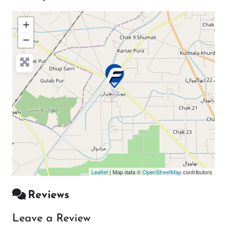
+
−
Press Enter key to search
Leaflet
| Map data ©
OpenStreetMap
contributors
Reviews
Leave a Review