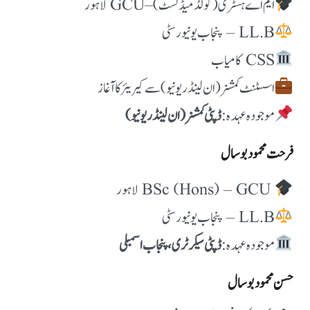
ایم اے ہسٹری (گولڈ میڈلسٹ) – GCU لاہور
اسسٹنٹ کمشنر (ان لینڈ ریونیو) سے کیریئر کا آغاز
موجودہ عہدہ:
ڈپٹی کمشنر (ان لینڈ ریونیو)
فرحت محمود بوسال
BSc (Hons) – GCU لاہور
موجودہ عہدہ:
ڈپٹی سیکرٹری، پنجاب اسمبلی
حسن محمود بوسال