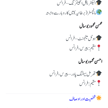
الیکٹریکل انجینئرنگ – فرانس
مانچسٹر (برطانیہ) میں کاروبار سے وابستہ
محسن محمود بوسال
ہوٹل مینجمنٹ – فرانس
مقیم: پیرس، فرانس
احسن محمود بوسال
تھرمل ہیٹنگ پاور – پیرس، فرانس
مقیم: فرانس
شخصیت اور اوصاف