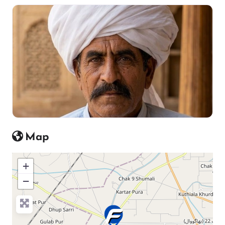
Map
+
−
Press Enter key to search