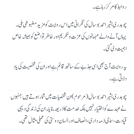
روابط کا مرکز رہا ہے۔
چوہدری بشیر احمد بوسال کی نگرانی میں اس روایت کو مزید مضبوطی ملی۔
یہاں آنے والے مہمانوں کی عزت و تکریم اور خاطر تواضع کو ہمیشہ خاص
اہمیت دی گئی۔
یہ روایت آج بھی اسی جذبے کے ساتھ قائم ہے اور ان کی شخصیت کی یاد
دلاتی ہے۔
چوہدری بشیر احمد بوسال (مرحوم) ان شخصیات میں شمار ہوتے ہیں جنہوں
نے عہدے کو اختیار نہیں بلکہ خدمت کا ذریعہ بنایا۔ ان کی زندگی دیہی
قیادت، سماجی ذمہ داری، انصاف اور انسان دوستی کی عملی مثال تھی۔