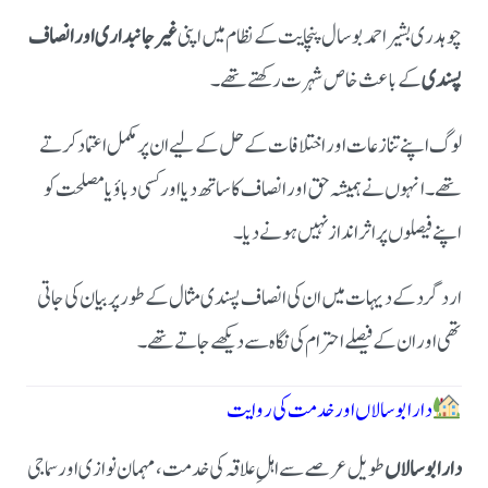
چوہدری بشیر احمد بوسال پنچایت کے نظام میں اپنی
غیر جانبداری اور انصاف
پسندی
کے باعث خاص شہرت رکھتے تھے۔
لوگ اپنے تنازعات اور اختلافات کے حل کے لیے ان پر مکمل اعتماد کرتے
تھے۔ انہوں نے ہمیشہ حق اور انصاف کا ساتھ دیا اور کسی دباؤ یا مصلحت کو
اپنے فیصلوں پر اثر انداز نہیں ہونے دیا۔
اردگرد کے دیہات میں ان کی انصاف پسندی مثال کے طور پر بیان کی جاتی
تھی اور ان کے فیصلے احترام کی نگاہ سے دیکھے جاتے تھے۔
دارا بوسالاں اور خدمت کی روایت
دارا بوسالاں
طویل عرصے سے اہلِ علاقہ کی خدمت، مہمان نوازی اور سماجی