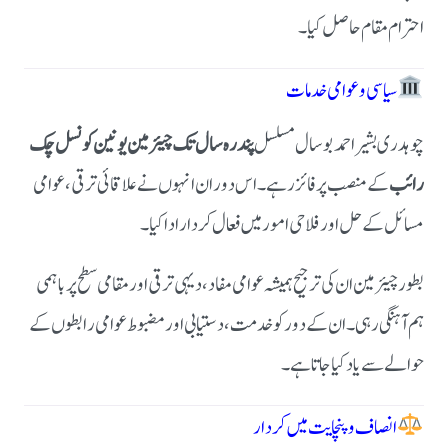
احترام مقام حاصل کیا۔
سیاسی و عوامی خدمات
چوہدری بشیر احمد بوسال مسلسل
پندرہ سال تک چیئرمین یونین کونسل چک
رائب
کے منصب پر فائز رہے۔ اس دوران انہوں نے علاقائی ترقی، عوامی
مسائل کے حل اور فلاحی امور میں فعال کردار ادا کیا۔
بطور چیئرمین ان کی ترجیح ہمیشہ عوامی مفاد، دیہی ترقی اور مقامی سطح پر باہمی
ہم آہنگی رہی۔ ان کے دور کو خدمت، دستیابی اور مضبوط عوامی رابطوں کے
حوالے سے یاد کیا جاتا ہے۔
انصاف و پنچایت میں کردار