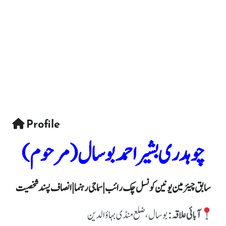
Profile
چوہدری بشیر احمد بوسال (مرحوم)
سابق چیئرمین یونین کونسل چک رائب | سماجی رہنما | انصاف پسند شخصیت
آبائی علاقہ:
بوسال، ضلع منڈی بہاؤالدین