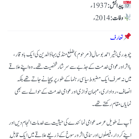
پیدائش:
وفات:
تعارف
چوہدری بشیر احمد بوسال (مرحوم) ضلع منڈی بہاؤالدین کی ایک باوقار،
بااثر اور عوامی خدمت کے جذبے سے سرشار شخصیت تھے۔ وہ اپنے علاقے
میں نہ صرف ایک مضبوط سیاسی رہنما کے طور پر پہچانے جاتے تھے بلکہ
انصاف، رواداری، مہمان نوازی اور عوامی خدمت کے حوالے سے بھی
نمایاں مقام رکھتے تھے۔
آپ نے طویل عرصہ عوامی نمائندے کی حیثیت سے خدمات انجام دیں اور
اپنے کردار، فیصلوں اور سماجی اثر و رسوخ کے ذریعے علاقے میں ایک قابلِ