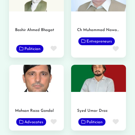
Bashir Ahmed Bhagat
Ch Muhammad Nawaz Gondal (Tajey Ka)
Entrepreneurs
Favorite
Favor
Politician
Mohsan Raza Gondal
Syed Umar Draz
Favorite
Favor
Advocates
Politician