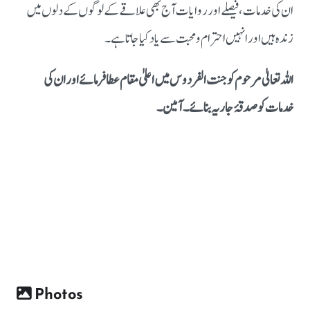
ان کی خدمات، فیصلے اور روایات آج بھی علاقے کے لوگوں کے دلوں میں
زندہ ہیں اور انہیں احترام و محبت سے یاد کیا جاتا ہے۔
اللہ تعالیٰ مرحوم کو جنت الفردوس میں اعلیٰ مقام عطا فرمائے اور ان کی
خدمات کو صدقۂ جاریہ بنائے۔ آمین۔
Photos