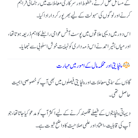
کے مسائل حل کرنے، خطوط اور سرکاری معاملات میں رہنمائی فراہم
کرنے اور لوگوں کی سہولت کے لیے بھرپور کردار ادا کیا۔
اس دور میں دیہی علاقوں میں پوسٹ آفس عوامی رابطے کا اہم ذریعہ ہوتا تھا،
اور میاں بشیر احمد نے اس ذمہ داری کو نہایت خوش اسلوبی سے نبھایا۔
پنچایتی اور محکمہ مال کے امور میں مہارت
گاؤں کے سماجی معاملات اور پنچایتی فیصلوں میں بھی آپ کو خصوصی اہمیت
حاصل تھی۔
دیہاتی پنچایتوں کے فیصلے قلمبند کرنے کے لیے اکثر آپ کو مدعو کیا جاتا تھا، جو
آپ کی قابلیت، اعتماد اور علمی صلاحیت کا واضح ثبوت ہے۔