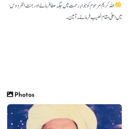
اللہ کریم مرحوم کو جوارِ رحمت میں جگہ عطا فرمائے اور جنت الفردوس
میں اعلیٰ مقام نصیب فرمائے۔ آمین۔
Photos