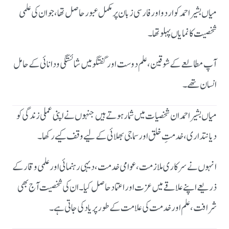
میاں بشیر احمد کو اردو اور فارسی زبان پر مکمل عبور حاصل تھا، جو ان کی علمی
شخصیت کا نمایاں پہلو تھا۔
آپ مطالعے کے شوقین، علم دوست اور گفتگو میں شائستگی و دانائی کے حامل
انسان تھے۔
میاں بشیر احمد ان شخصیات میں شمار ہوتے ہیں جنہوں نے اپنی عملی زندگی کو
دیانتداری، خدمتِ خلق اور سماجی بھلائی کے لیے وقف کیے رکھا۔
انہوں نے سرکاری ملازمت، عوامی خدمت، دیہی رہنمائی اور علمی وقار کے
ذریعے اپنے علاقے میں عزت اور اعتماد حاصل کیا۔ ان کی شخصیت آج بھی
شرافت، علم اور خدمت کی علامت کے طور پر یاد کی جاتی ہے۔