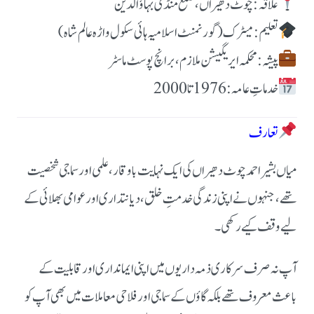
علاقہ: چوٹ دھیراں، ضلع منڈی بہاؤالدین
تعلیم: میٹرک (گورنمنٹ اسلامیہ ہائی سکول واڑہ عالم شاہ)
پیشہ: محکمہ ایریگیشن ملازم، برانچ پوسٹ ماسٹر
خدماتِ عامہ: 1976 تا 2000
تعارف
میاں بشیر احمد چوٹ دھیراں کی ایک نہایت باوقار، علمی اور سماجی شخصیت
تھے، جنہوں نے اپنی زندگی خدمتِ خلق، دیانتداری اور عوامی بھلائی کے
لیے وقف کیے رکھی۔
آپ نہ صرف سرکاری ذمہ داریوں میں اپنی ایمانداری اور قابلیت کے
باعث معروف تھے بلکہ گاؤں کے سماجی اور فلاحی معاملات میں بھی آپ کو