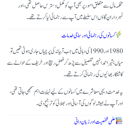
محکمہ مال سے متعلق امور پر بھی آپ کو مکمل دسترس حاصل تھی، اور
نمبردارانِ گاؤں اس سلسلے میں آپ سے رہنمائی لیا کرتے تھے۔
کسانوں کی رہنمائی اور سماجی خدمات
1980 اور 1990 کی دہائی میں جب آبیانہ کی پرچیاں جاری ہوتی تھیں تو
میاں بشیر احمد انہیں تفصیل سے پڑھ کر فصلِ ربیع اور خریف کے حوالے سے
کاشتکار بھائیوں کی رہنمائی کرتے تھے۔
یہ خدمت دیہی معاشرے میں کسانوں کے لیے نہایت اہم سمجھی جاتی تھی،
اور آپ نے ہمیشہ لوگوں کی آسانی اور بھلائی کو ترجیح دی۔
علمی شخصیت اور زبان دانی