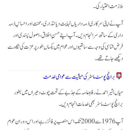
ملازمت اختیار کی۔
آپ نے اپنی سرکاری ذمہ داریاں نہایت دیانتداری، محنت اور احساسِ ذمہ
داری کے ساتھ سرانجام دیں۔ آپ اپنے حسنِ اخلاق، اصول پسندی اور
فرض شناسی کی وجہ سے ساتھیوں اور عوام میں یکساں طور پر عزت کی نگاہ سے
دیکھے جاتے تھے۔
برانچ پوسٹ ماسٹر کی حیثیت سے عوامی خدمت
میاں بشیر احمد نے رفاہِ عامہ کے جذبے کے تحت چوٹ دھیراں میں بطور
برانچ پوسٹ ماسٹر بھی خدمات انجام دیں۔
آپ 1976 سے 2000 تک اس منصب پر فائز رہے اور اس دوران عوام