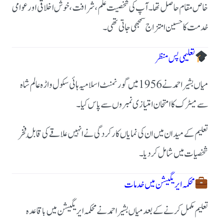
خاص مقام حاصل تھا۔ آپ کی شخصیت علم، شرافت، خوش اخلاقی اور عوامی
خدمت کا حسین امتزاج سمجھی جاتی تھی۔
تعلیمی پس منظر
میاں بشیر احمد نے 1956 میں گورنمنٹ اسلامیہ ہائی سکول واڑہ عالم شاہ
سے میٹرک کا امتحان امتیازی نمبروں سے پاس کیا۔
تعلیم کے میدان میں ان کی نمایاں کارکردگی نے انہیں علاقے کی قابلِ فخر
شخصیات میں شامل کر دیا۔
محکمہ ایریگیشن میں خدمات
تعلیم مکمل کرنے کے بعد میاں بشیر احمد نے محکمہ ایریگیشن میں باقاعدہ