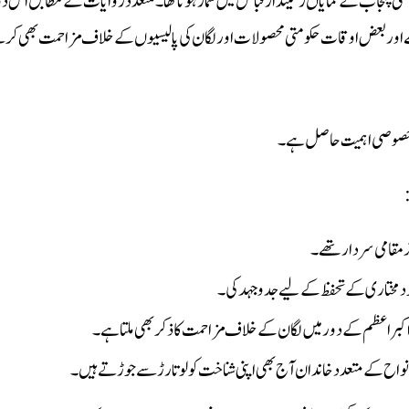
طی پنجاب کے نمایاں زمیندار قبائل میں شمار ہوتا تھا۔ متعدد روایات کے مطابق اس دو
تھے اور بعض اوقات حکومتی محصولات اور لگان کی پالیسیوں کے خلاف مزاحمت بھی ک
 کو خصوصی اہمیت حاصل ہے۔
ثر مقامی سردار تھے۔
دمختاری کے تحفظ کے لیے جدوجہد کی۔
بر اعظم کے دور میں لگان کے خلاف مزاحمت کا ذکر بھی ملتا ہے۔
ونواح کے متعدد خاندان آج بھی اپنی شناخت کولو تارڑ سے جوڑتے ہیں۔