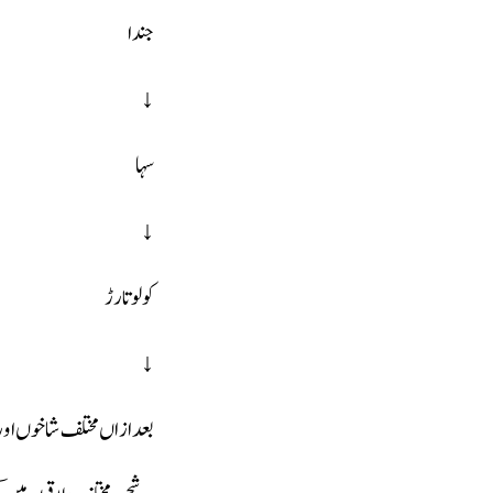
جندا
↓
سہا
↓
کولو تارڑ
↓
بعد ازاں مختلف شاخوں اور