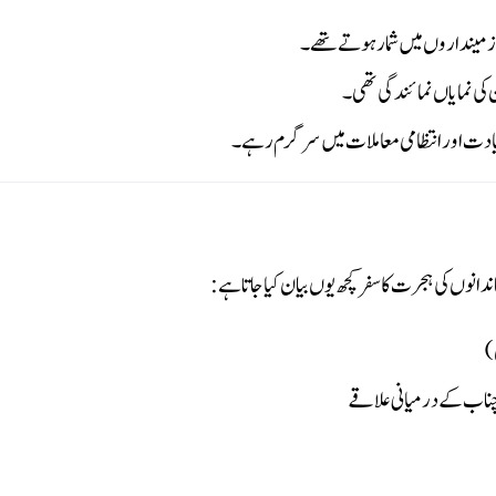
زمینداروں میں شمار ہوتے تھے۔
کی نمایاں نمائندگی تھی۔
قیادت اور انتظامی معاملات میں سرگرم رہے۔
انوں کی ہجرت کا سفر کچھ یوں بیان کیا جاتا ہے:
)
چناب کے درمیانی علاقے