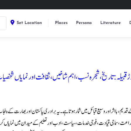
Set Location
Places
Persona
Literature
ڑ قبیلہ: تاریخ، شجرہ نسب، اہم شاخیں، ثقافت اور نمایاں شخصی
) پنجاب کے قدیم، بااثر اور وسیع قبائل میں شمار ہوتا ہے۔ یہ برادری پاکستان اور بھارت کے 
عت، سماجی قیادت، فوجی خدمات، سیاست، ادب اور تعلیم کے میدان میں نمایاں کردا