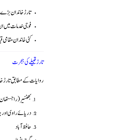
تارڑ خاندان بڑے 
فوجی خدمات میں ان 
کئی خاندان مقامی 
تارڑ قبیلے کی ہجرت
روایات کے مطابق تارڑ خاند
بھٹنیر (راجستھان
دریائے راوی اور 
حافظ آباد