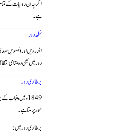
اگرچہ ان روایات کے تمام پ
ہے۔
سکھ دور
اٹھارویں اور انیسویں صدی
دور میں بھی وہ مقامی انتظ
برطانوی دور
1849ء میں پنجاب کے
طور پر ملتا ہے۔
برطانوی دور میں: