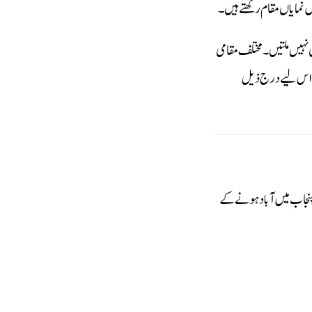
ں نمایاں مقام رکھتے ہیں۔
 نہیں ملتیں۔ مختلف مقامی
۔ اس لیے درج ذیل
نجاب میں آباد ہونے کے