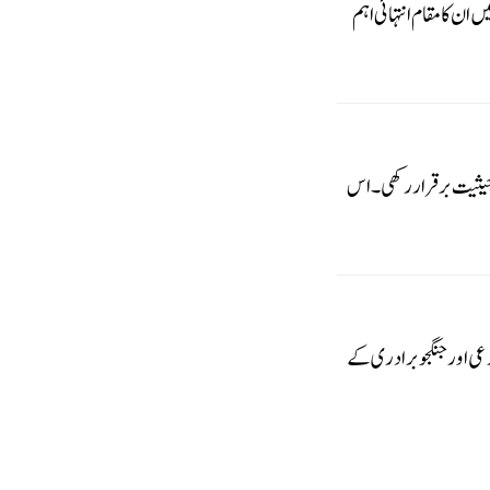
ان کا مقام انتہائی اہم
 حیثیت برقرار رکھی۔ اس
زرعی اور جنگجو برادری کے