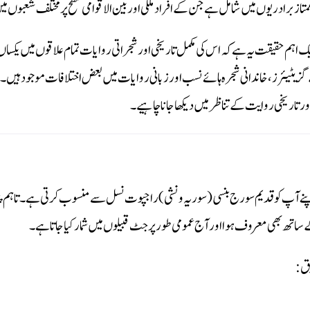
تاز برادریوں میں شامل ہے جن کے افراد ملکی اور بین الاقوامی سطح پر مختلف شعبوں می
ک اہم حقیقت یہ ہے کہ اس کی مکمل تاریخی اور شجراتی روایات تمام علاقوں میں یکساں
زیٹیئرز، خاندانی شجرہ ہائے نسب اور زبانی روایات میں بعض اختلافات موجود ہیں
ور تاریخی روایت کے تناظر میں دیکھا جانا چاہیے۔
پنے آپ کو قدیم سورج بنسی (سوریہ ونشی) راجپوت نسل سے منسوب کرتی ہے۔ تاہم پ
ساتھ بھی معروف ہوا اور آج عمومی طور پر جٹ قبیلوں میں شمار کیا جاتا ہے۔
بق: