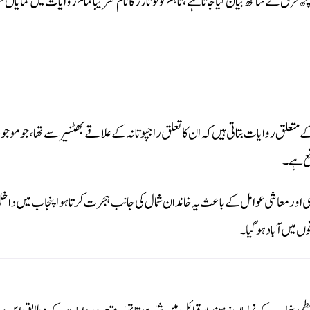
ھ فرق کے ساتھ بیان کیا جاتا ہے، تاہم کولو تارڑ کا نام تقریباً تمام روایات میں نمایاں
خ کے متعلق روایات بتاتی ہیں کہ ان کا تعلق راجپوتانہ کے علاقے بھٹنیر سے تھا، جو مو
قع ہے۔
اور معاشی عوامل کے باعث یہ خاندان شمال کی جانب ہجرت کرتا ہوا پنجاب میں داخل
ں میں آباد ہو گیا۔