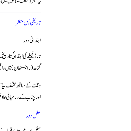
یہ شجرہ مختلف علاقوں میں کچ
تاریخی پس منظر
ابتدائی دور
تارڑ قبیلے کی ابتدائی تاری
گڑھ (راجستھان) میں وا
وقت کے ساتھ مختلف سیاسی 
اور چناب کے درمیانی علاقو
مغل دور