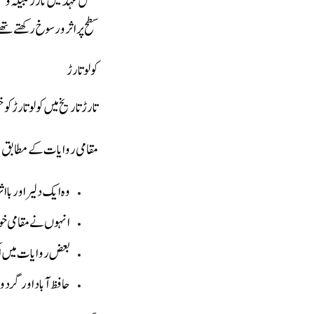
مغل عہد میں تارڑ قبیلہ وس
سطح پر اثر و رسوخ رکھتے 
کولو تارڑ
تارڑ تاریخ میں کولو تارڑ
مقامی روایات کے مطابق:
وہ ایک دلیر اور باا
انہوں نے مقامی خو
بعض روایات میں اک
حافظ آباد اور گرد