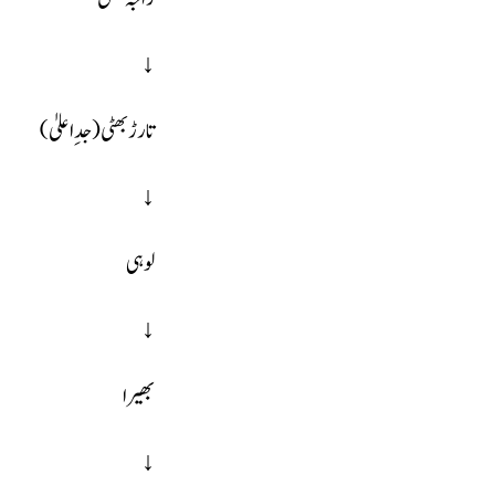
↓
تارڑ بھٹی (جدِ اعلیٰ)
↓
لوہی
↓
بھیرا
↓