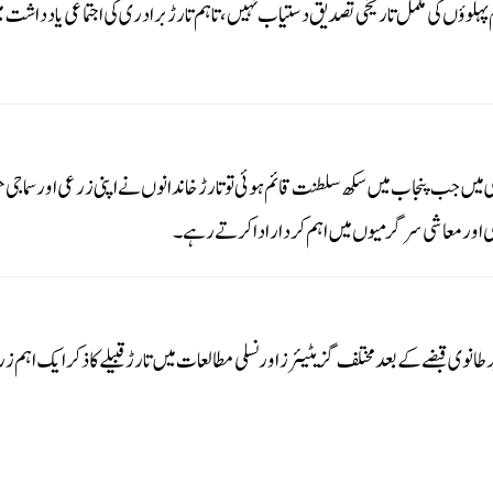
ہلوؤں کی مکمل تاریخی تصدیق دستیاب نہیں، تاہم تارڑ برادری کی اجتماعی یادداشت میں 
 میں جب پنجاب میں سکھ سلطنت قائم ہوئی تو تارڑ خاندانوں نے اپنی زرعی اور سماجی
امی اور معاشی سرگرمیوں میں اہم کردار ادا کرتے رہے۔
 برطانوی قبضے کے بعد مختلف گزیٹیئرز اور نسلی مطالعات میں تارڑ قبیلے کا ذکر ایک اہم 