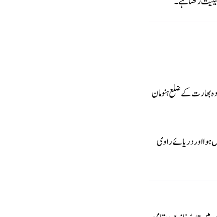
 حیثیت رکھتا ہے۔
جودہ بھارت کے ضلع ہنومان
 ہوا اور دریائے راوی