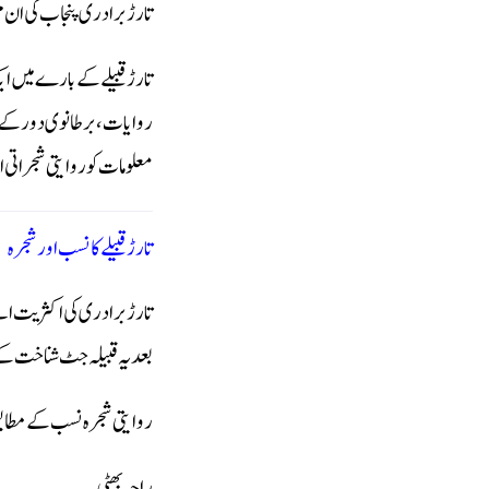
تارڑ برادری پنجاب کی ان مم
تارڑ قبیلے کے بارے میں ای
روایات، برطانوی دور کے گ
معلومات کو روایتی شجراتی ا
تارڑ قبیلے کا نسب اور شجرہ
تارڑ برادری کی اکثریت ا
بعد یہ قبیلہ جٹ شناخت کے 
روایتی شجرہ نسب کے مطا
راجہ بھٹی