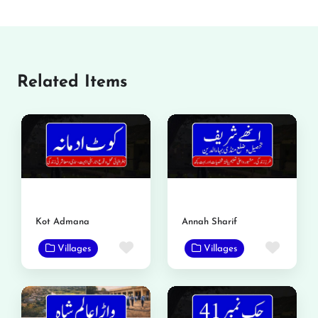
Related Items
Kot Admana
Annah Sharif
Favorite
Favor
Villages
Villages