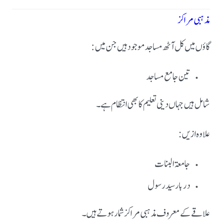
مذہبی مراکز
گاؤں میں کل آٹھ مساجد موجود ہیں جن میں:
تین جامع مساجد
شامل ہیں جہاں دینی تعلیم کا بھی انتظام ہے۔
علاوہ ازیں:
جامعۃ البنات
دربار سید رسول
علاقے کے معروف مذہبی مراکز شمار ہوتے ہیں۔