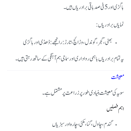
باگڑی اور 5 فی صد باقی برادریاں ہیں ۔
نمایاں برادریاں:
بھٹی ،
گجر ،
گوندل ،
وڑائچ ،
تارڑ : رانجھے : ڈھڈی اور
باگڑی
یہ تمام برادریاں باہمی رواداری اور سماجی ہم آہنگی کے ساتھ رہتی ہیں۔
معیشت
سویہ کی معیشت بنیادی طور پر زراعت پر مشتمل ہے۔
اہم فصلیں
گندم ،
چاول ،
گنا ،
مکئی ،
چارہ اور
سبزیاں