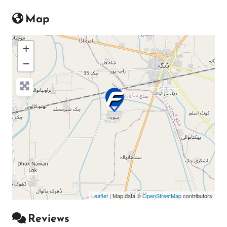
Map
+
−
Press Enter key to search
Leaflet
| Map data ©
OpenStreetMap
contributors
Reviews