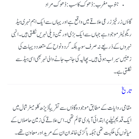
جنوب مغرب:ڈھوک کاسب : ڈھوک مراد
گاؤں زرخیز زرعی علاقے میں واقع ہے اور یہاں سے ایک اہم نہری ہیڈ
ریگولیٹر موجود ہے جہاں سے ایک بڑی اور تین ذیلی نہریں نکلتی ہیں۔ انہی
نہروں کے ذریعے نہ صرف سویہ بلکہ گردونواح کے متعدد دیہات کی
زمینیں سیراب ہوتی ہیں۔ پھالیہ کی جانب جانے والی نہر بھی اسی ہیڈ سے
نکلتی ہے۔
تاریخ
مقامی روایات کے مطابق موجودہ گاؤں سے تقریباً ڈیڑھ کلومیٹر شمال میں
ایک قدیم ٹیلے پر ابتدائی آبادی قائم تھی۔ اس علاقے کی زمین حاصلاں کے
میانوں کی ملکیت تھی جبکہ باگڑی خاندان ان کے مرید اور معاون تھے۔