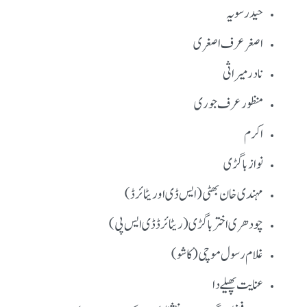
حیدر سویہ
اصغر عرف اصغری
نادر میراثی
منظور عرف جوری
اکرم
نواز باگڑی
مہندی خان بھٹی (ایس ڈی او ریٹائرڈ)
چودھری اختر باگڑی (ریٹائرڈ ڈی ایس پی )
غلام رسول موچی (کاشو)
عنایت پھیلے دا