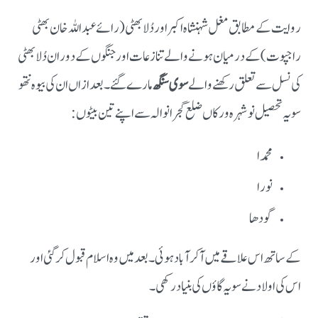
روایت کے مطابق مغل شہنشاہ اکبر اور دُلا بھٹی (رائے عبداللہ خان بھٹی
راجپوت) کے درمیان ہونے والے تنازعات اور جنگوں کے دوران دُلا بھٹی
کی نسل سے تعلق رکھنے والے
سوی سنگھ
مارے گئے۔ بعد ازاں ان کی بیوہ نتھو
سویہ تحصیل نوشہرہ ورکاں ضلع گجرانوالہ سے اپنے تین بیٹوں:
محمدا
نورا
گودھا
کے ساتھ اس علاقے میں آ کر آباد ہوئی۔ بعد میں وہ اسلام قبول کر گئی اور
اس کی اولاد نے سویہ گاؤں کی بنیاد رکھی۔