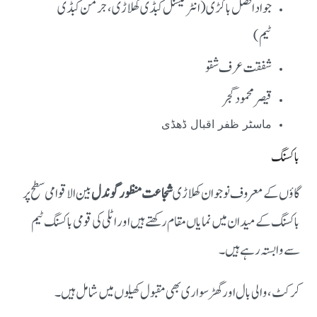
جواد افضل باگڑی (انٹرنیشنل کبڈی کھلاڑی، جرمن کبڈی
ٹیم)
شفقت عرف شقو
قیصر محمود گجر
ماسٹر ظفر اقبال ڈھڈی
باکسنگ
گاؤں کے معروف نوجوان کھلاڑی
شجاعت منظور گوندل
بین الاقوامی سطح پر
باکسنگ کے میدان میں نمایاں مقام رکھتے ہیں اور اٹلی کی قومی باکسنگ ٹیم
سے وابستہ رہے ہیں۔
کرکٹ، والی بال اور گھڑ سواری بھی مقبول کھیلوں میں شامل ہیں۔