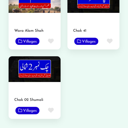
Wara Alam Shah
Chak 41
Favorite
Favor
Villages
Villages
Chak 02 Shumali
Favorite
Villages