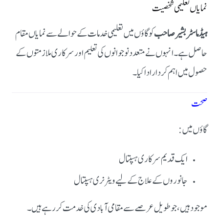
نمایاں تعلیمی شخصیت
ہیڈ ماسٹر بشیر صاحب
کو گاؤں میں تعلیمی خدمات کے حوالے سے نمایاں مقام
حاصل ہے۔ انہوں نے متعدد نوجوانوں کی تعلیم اور سرکاری ملازمتوں کے
حصول میں اہم کردار ادا کیا۔
صحت
گاؤں میں:
ایک قدیم سرکاری ہسپتال
جانوروں کے علاج کے لیے ویٹرنری ہسپتال
موجود ہیں، جو طویل عرصے سے مقامی آبادی کی خدمت کر رہے ہیں۔