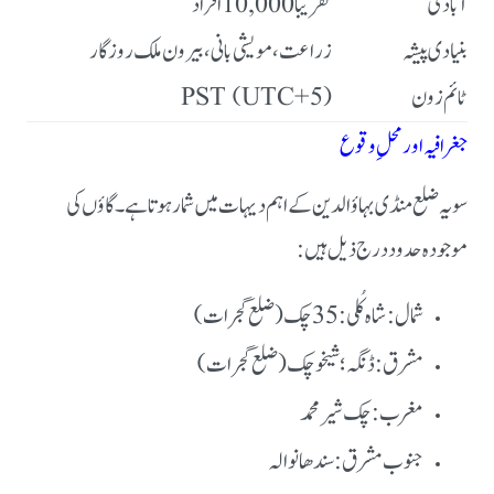
آبادی
تقریباً 10,000 افراد
بنیادی پیشہ
زراعت، مویشی بانی، بیرون ملک روزگار
ٹائم زون
PST (UTC+5)
جغرافیہ اور محلِ وقوع
سویہ ضلع منڈی بہاؤالدین کے اہم دیہات میں شمار ہوتا ہے۔ گاؤں کی
موجودہ حدود درج ذیل ہیں:
شمال: شاہ کُلی : 35 چک (ضلع گجرات)
مشرق: ڈنگہ؛ شیخو چک (ضلع گجرات)
مغرب: چک شیر محمد
جنوب مشرق: سندھانوالہ