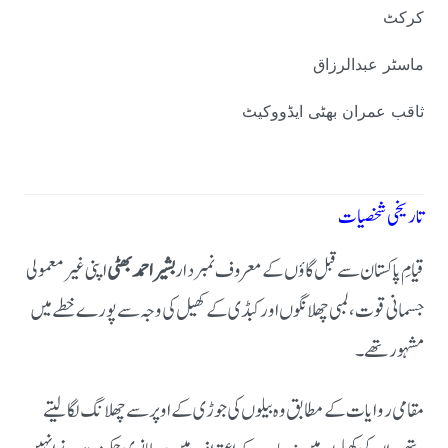
کرکٹ
ماسٹر عبدالرزاق
ثاقب عمران بھٹی ایڈووکیٹ
تاریخی شخصیات
قیامِ پاکستان سے قبل گاؤں کے معروف نمبردار
بشیر احمد بھٹی
اپنی غیر معمولی
جسمانی قوت، لمبی چھلانگوں اور کبڈی کے کھیل کی وجہ سے پورے خطے میں
مشہور تھے۔
مقامی روایات کے مطابق وہ بیلوں کی جوڑی کے اوپر سے چھلانگ لگا لیتے