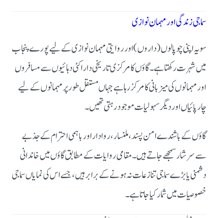
سماجی زندگی اور مہمان نوازی
سویہ اپنی چوپالوں (داروں) اور روایتی مہمان نوازی کے لیے پورے پنجاب
میں شہرت رکھتا ہے۔ گاؤں کا مرکزی تاریخی دارا کئی دہائیوں سے مسافروں
اور مہمانوں کی میزبانی کا مرکز رہا ہے جہاں مستقل طور پر مہمانوں کے لیے
چارپائیاں اور دیگر سہولیات موجود رہتی تھیں۔
گاؤں کے باشندے امن پسند، ملنسار، روادار اور باہمی احترام کے جذبے
سے سرشار سمجھے جاتے ہیں۔ مقامی روایات کے مطابق گاؤں میں خاندانی
دشمنی یا بڑے سماجی تنازعات نہ ہونے کے برابر ہیں، جسے اس کی نمایاں سماجی
خصوصیات میں شمار کیا جاتا ہے۔