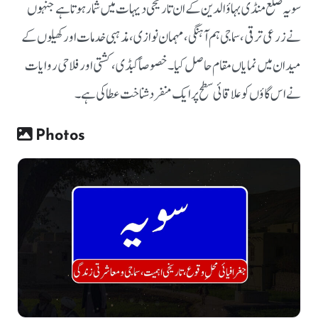
سویہ ضلع منڈی بہاؤالدین کے ان تاریخی دیہات میں شمار ہوتا ہے جنہوں
نے زرعی ترقی، سماجی ہم آہنگی، مہمان نوازی، مذہبی خدمات اور کھیلوں کے
میدان میں نمایاں مقام حاصل کیا۔ خصوصاً کبڈی، کشتی اور فلاحی روایات
نے اس گاؤں کو علاقائی سطح پر ایک منفرد شناخت عطا کی ہے۔
Photos