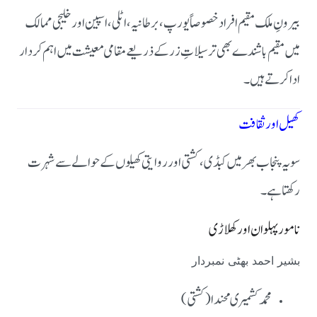
بیرونِ ملک مقیم افراد خصوصاً یورپ، برطانیہ، اٹلی، اسپین اور خلیجی ممالک
میں مقیم باشندے بھی ترسیلاتِ زر کے ذریعے مقامی معیشت میں اہم کردار
ادا کرتے ہیں۔
کھیل اور ثقافت
سویہ پنجاب بھر میں کبڈی، کشتی اور روایتی کھیلوں کے حوالے سے شہرت
رکھتا ہے۔
نامور پہلوان اور کھلاڑی
بشیر احمد بھٹی نمبردار
محمد کشمیری محندا (کشتی)