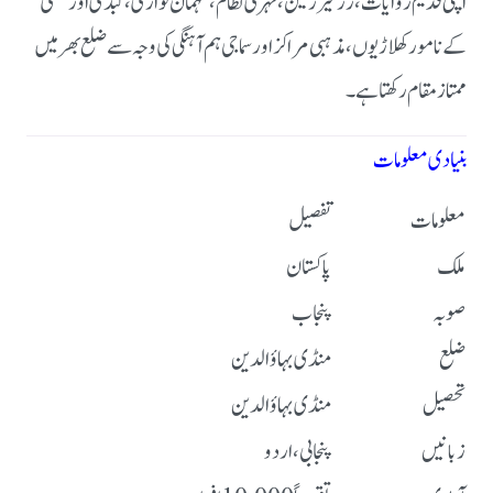
اپنی قدیم روایات، زرخیز زمین، نہری نظام، مہمان نوازی، کبڈی اور کشتی
کے نامور کھلاڑیوں، مذہبی مراکز اور سماجی ہم آہنگی کی وجہ سے ضلع بھر میں
ممتاز مقام رکھتا ہے۔
بنیادی معلومات
معلومات
تفصیل
ملک
پاکستان
صوبہ
پنجاب
ضلع
منڈی بہاؤالدین
تحصیل
منڈی بہاؤالدین
زبانیں
پنجابی، اردو