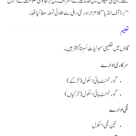
تھے۔ ان کی کھیلوں میں خدمات کے اعتراف میں برطانوی حکومت نے انہیں
“برڈ آف انڈیا” کا اعزاز اور نئی دہلی سے طلائی تمغہ عطا کیا تھا۔
تعلیم
گاؤں میں تعلیمی سہولیات نسبتاً بہتر ہیں۔
سرکاری ادارے
گورنمنٹ ہائی اسکول (لڑکے)
گورنمنٹ ہائی اسکول (لڑکیاں)
نجی ادارے
تین نجی اسکول