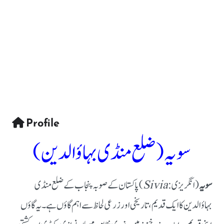
Profile
سویہ (ضلع منڈی بہاؤالدین)
سویہ
(انگریزی:
Sivia
) پاکستان کے صوبہ پنجاب کے ضلع منڈی
بہاؤالدین کا ایک قدیم، تاریخی اور زرعی لحاظ سے اہم گاؤں ہے۔ یہ گاؤں