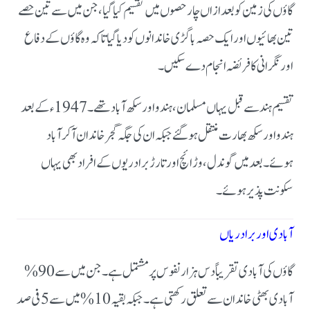
گاؤں کی زمین کو بعد ازاں چار حصوں میں تقسیم کیا گیا، جن میں سے تین حصے
تین بھائیوں اور ایک حصہ باگڑی خاندانوں کو دیا گیا تاکہ وہ گاؤں کے دفاع
اور نگرانی کا فریضہ انجام دے سکیں۔
تقسیم ہند سے قبل یہاں مسلمان، ہندو اور سکھ آباد تھے۔ 1947ء کے بعد
ہندو اور سکھ بھارت منتقل ہو گئے جبکہ ان کی جگہ گجر خاندان آ کر آباد
ہوئے۔ بعد میں گوندل، وڑائچ اور تارڑ برادریوں کے افراد بھی یہاں
سکونت پذیر ہوئے۔
آبادی اور برادریاں
گاؤں کی آبادی تقریباً دس ہزار نفوس پر مشتمل ہے۔ جن میں سے 90%
آبادی بھٹی خاندان سے تعلق رکھتی ہے۔ جبکہ بقیہ 10 % میں سے 5 فی صد