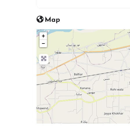
Map
+
−