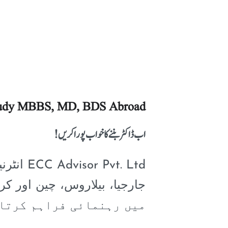
Study MBBS, MD, BDS Abroad
اب ڈاکٹر بننے کا خواب پورا کریں!
انٹرنی،
میں رہنمائی فراہم کرتا