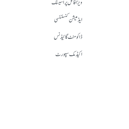
ویزا فائل پراسیسنگ
ایڈمیشن کنسلٹنسی
ڈاکومنٹ گائیڈنس
اکیڈمک سپورٹ