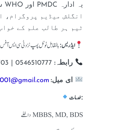
ٹیم ہر طالب علم کے خواب
ایڈریس:
بالمقابل ٹوٹل پمپ نزدٹی سی ایس آفس پ
0546510777 | 03157787703 | 03431570715
رابطہ:
r001@gmail.com
ای میل:
خدمات:
MBBS, MD, BDS داخلے