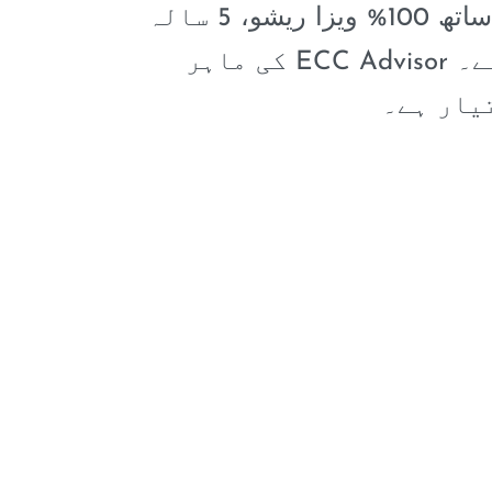
یہ ادارہ PMDC اور WHO سے منظور شدہ یونیورسٹیوں میں داخلوں کے ساتھ 100% ویزا ریشو، 5 سالہ
انگلش میڈیم پروگرام، اور ملٹی سٹیزن شپ مواقع فراہم کرتا ہے۔ ECC Advisor کی ماہر
یار ہے۔