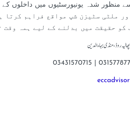
 کو حقیقت میں بدلنے کے لیے ہمہ وقت ت
ھالیہ روڈ، منڈی بہاءالدین
eccadviso