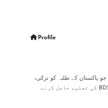
Profile
ECC Advisor Pvt. Ltd ے طلبہ کو ترکی
جارجیا، بیلاروس، چین اور کرغزستان جیسے ممالک میں MBBS, MD, اور BDS کی تعلیم حاصل کرنے