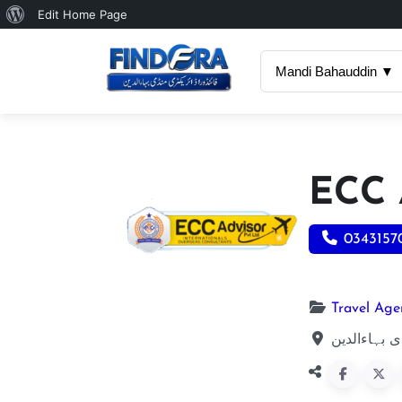
About
Edit Home Page
WordPress
Mandi Bahauddin ▼
ECC 
0343157
Travel Age
 بہاءالدین