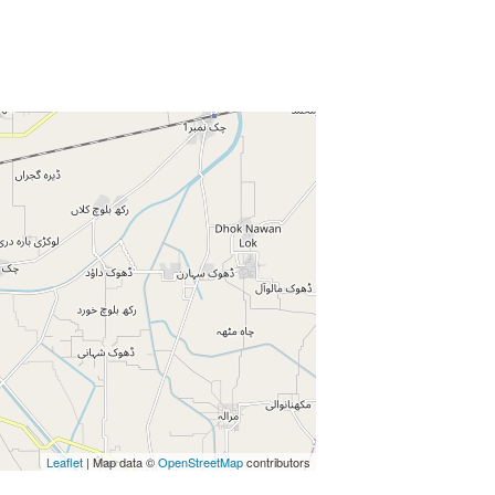
Enter key to search
Leaflet
| Map data ©
OpenStreetMap
contributors