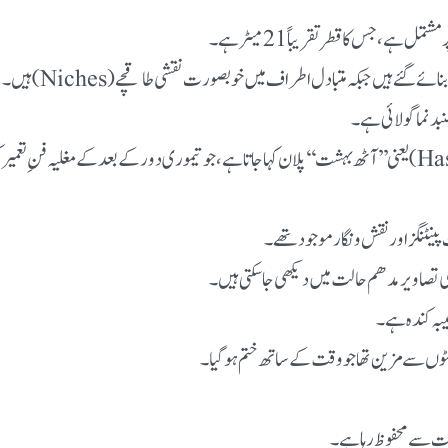
د نما گولائی ہے۔
ینٹنگز اور نقش و نگار موجود تھے۔
کی تصاویر مدھم حالت میں دیکھی جا سکتی ہیں۔
بہ کندہ ہے۔
 اینٹوں سے مزین تھا جو وقت کے ساتھ ختم ہو گیا۔
رات سے محفوظ رہا ہے۔