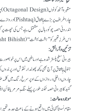
فنِ تعمیر اور ساخت:
مقبرہ آٹھ کونوں (Octagonal Design) پر مشتمل ہے، جس کا قطر تقریباً 21 میٹر ہے۔
چار اطراف پر بڑے پِشتاق (Pishtaq) دروازے بنائے گئے ہیں جبکہ متبادل اطراف میں خوبصورت نقشی طاقچے (Niches) ہیں۔
اندرونی حصہ چوکور ہال پر مشتمل ہے جس کی چھت پر گنب
اس طرزِ تعمیر کو ’’ہشت بہشت‘‘ (Hasht Bihisht) یعنی ’’آٹھ بہشت‘‘ پلان کہا جاتا ہے، جو تیموری دور کے بعد کے مغلیہ فنِ تعمیر کی پہچان ہے۔
تزئین و آرائش:
بیرونی سطح پلستر شدہ ہے اور ماضی میں اس پر خوبصورت پ
جنوبی پِشتاق پر آج بھی کچھ پھولدار نقوش اور پرندوں 
چاروں داخلی دروازوں کے اوپر سرخ رنگ میں کلمہ طی
گنبد کا بیرونی حصہ ممکنہ طور پر پہلے سنگِ مرمر یا فائن
موجودہ حالت:
مقام نسبتاً تنہائی میں واقع ہونے کے باعث جدید تعمی