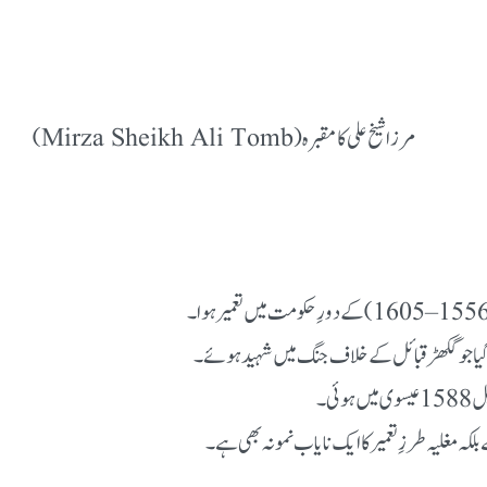
مرزا شیخ علی کا مقبرہ (Mirza Sheikh Ali Tomb)
بنایا گیا جو گکھڑ قبائل کے خلاف جنگ میں شہید ہوئے۔
ئی۔
کہ مغلیہ طرزِ تعمیر کا ایک نایاب نمونہ بھی ہے۔