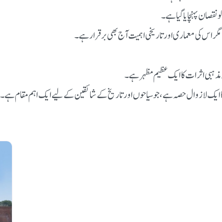
و نقصان پہنچایا گیا ہے۔
مگر اس کی معماری اور تاریخی اہمیت آج بھی برقرار ہے۔
اور مذہبی اثرات کا ایک عظیم مظہر ہے۔
 کا ایک لازوال حصہ ہے، جو سیاحوں اور تاریخ کے شائقین کے لیے ایک اہم مقام ہے۔