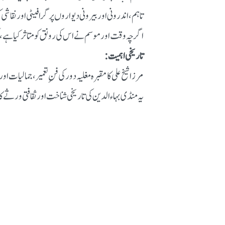
تاہم، اندرونی اور بیرونی دیواروں پر گرافیٹی اور نقاشی ک
اگرچہ وقت اور موسم نے اس کی رونق کو متاثر کیا ہے، 
تاریخی اہمیت:
مرزا شیخ علی کا مقبرہ مغلیہ دور کی فنِ تعمیر، جمالیات 
یہ منڈی بہاءالدین کی تاریخی شناخت اور ثقافتی ورثے