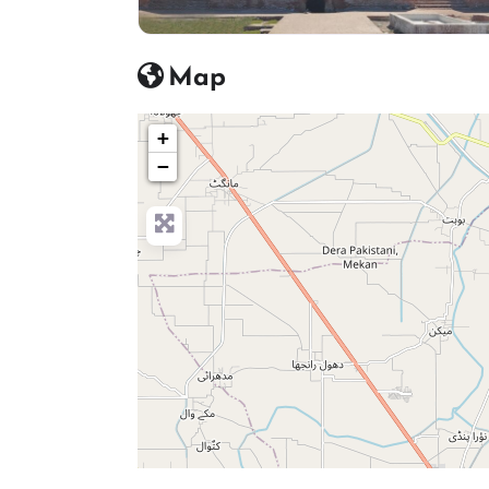
Map
+
−