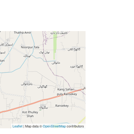
Enter key to search
Leaflet
| Map data ©
OpenStreetMap
contributors