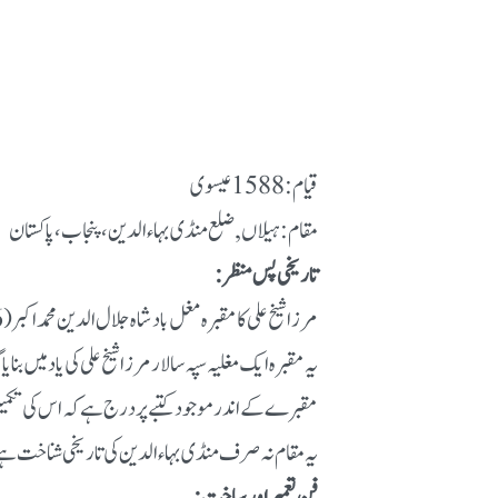
قیام: 1588 عیسوی
مقام: ہیلاں , ضلع منڈی بہاءالدین، پنجاب، پاکستان
تاریخی پس منظر:
مرزا شیخ علی کا مقبرہ مغل بادشاہ جلال الدین محمد اکبر (1556–1605) کے دورِ حکومت میں تعمیر ہوا۔
یہ مقبرہ ایک مغلیہ سپہ سالار مرزا شیخ علی کی یاد میں 
مقبرے کے اندر موجود کتبے پر درج ہے کہ اس کی تکمیل 1588 عیسوی میں ہو
یہ مقام نہ صرف منڈی بہاءالدین کی تاریخی شناخت ہے بل