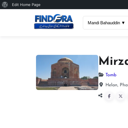
About
Edit Home Page
WordPress
Mandi Bahauddin ▼
Mirz
Tomb
Helan, Pha