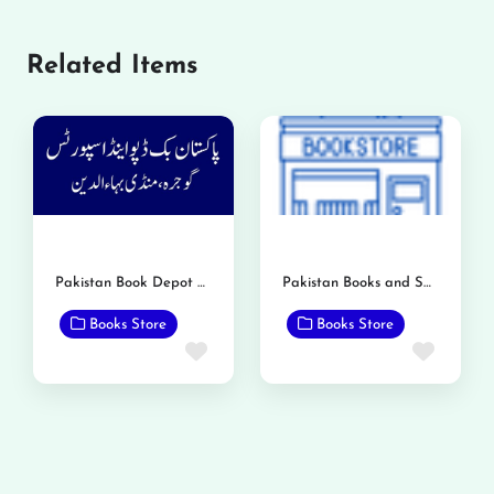
Related Items
Pakistan Book Depot and Sports
Pakistan Books and Sport Center
Books Store
Books Store
Favorite
Favor