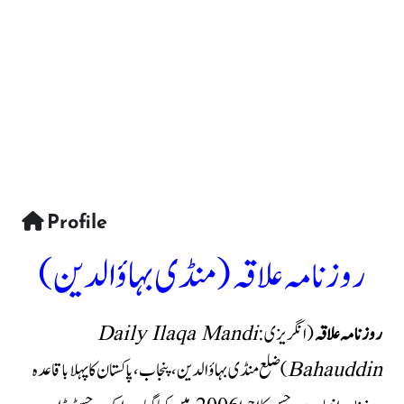
Profile
روزنامہ علاقہ (منڈی بہاؤالدین)
روزنامہ علاقہ
(انگریزی:
Daily Ilaqa Mandi
Bahauddin
) ضلع منڈی بہاؤالدین، پنجاب، پاکستان کا پہلا باقاعدہ