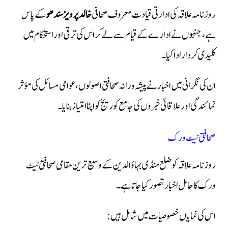
روزنامہ علاقہ کی ادارتی قیادت معروف صحافی
خالد پرویز سندھو
کے پاس
ہے، جنہوں نے ادارے کے قیام سے لے کر اس کی ترقی اور استحکام میں
کلیدی کردار ادا کیا۔
ان کی نگرانی میں اخبار نے پیشہ ورانہ صحافتی اصولوں، عوامی مسائل کی مؤثر
نمائندگی اور علاقائی خبروں کی جامع کوریج کو اپنا امتیاز بنایا۔
صحافتی نیٹ ورک
روزنامہ علاقہ کو ضلع منڈی بہاؤالدین کے وسیع ترین مقامی صحافتی نیٹ
ورک کا حامل اخبار تصور کیا جاتا ہے۔
اس کی نمایاں خصوصیات میں شامل ہیں: