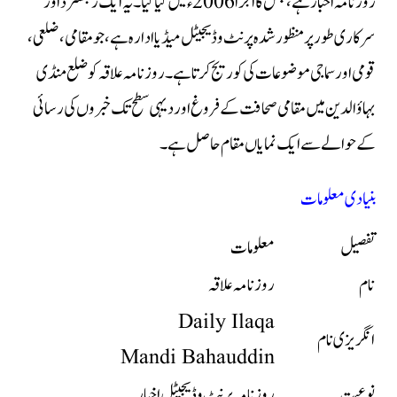
روزنامہ اخبار ہے، جس کا اجرا 2006ء میں کیا گیا۔ یہ ایک رجسٹرڈ اور
سرکاری طور پر منظور شدہ پرنٹ و ڈیجیٹل میڈیا ادارہ ہے، جو مقامی، ضلعی،
قومی اور سماجی موضوعات کی کوریج کرتا ہے۔ روزنامہ علاقہ کو ضلع منڈی
بہاؤالدین میں مقامی صحافت کے فروغ اور دیہی سطح تک خبروں کی رسائی
کے حوالے سے ایک نمایاں مقام حاصل ہے۔
بنیادی معلومات
تفصیل
معلومات
نام
روزنامہ علاقہ
Daily Ilaqa
انگریزی نام
Mandi Bahauddin
نوعیت
روزنامہ پرنٹ و ڈیجیٹل اخبار