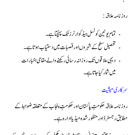
روزنامہ علاقہ:
تمام یونین کونسل ہیڈکوارٹرز تک پہنچتا ہے۔
تحصیل سطح کے شہروں اور قصبات میں دستیاب ہوتا ہے۔
دیہی علاقوں تک روزانہ رسائی رکھنے والے مقامی اخبارات
میں شمار کیا جاتا ہے۔
سرکاری حیثیت
روزنامہ علاقہ حکومتِ پاکستان اور حکومتِ پنجاب کے متعلقہ ضوابط کے
مطابق رجسٹرڈ اور منظور شدہ میڈیا ادارہ ہے۔