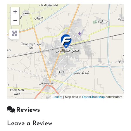
+
−
Press Enter key to search
Leaflet
| Map data ©
OpenStreetMap
contributors
Reviews
Leave a Review