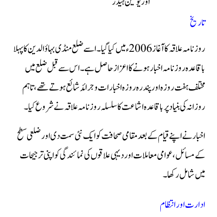
اور یونین ہیڈز
تاریخ
روزنامہ علاقہ کا آغاز 2006ء میں کیا گیا۔ اسے ضلع منڈی بہاؤالدین کا پہلا
باقاعدہ روزنامہ اخبار ہونے کا اعزاز حاصل ہے۔ اس سے قبل ضلع میں
مختلف ہفت روزہ اور پندرہ روزہ اخبارات و جرائد شائع ہوتے تھے، تاہم
روزانہ کی بنیاد پر باقاعدہ اشاعت کا سلسلہ روزنامہ علاقہ نے شروع کیا۔
اخبار نے اپنے قیام کے بعد مقامی صحافت کو ایک نئی سمت دی اور ضلعی سطح
کے مسائل، عوامی معاملات اور دیہی علاقوں کی نمائندگی کو اپنی ترجیحات
میں شامل رکھا۔
ادارت اور انتظام