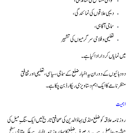
عوامی مسائل کی نشاندہی،
دیہی علاقوں کی نمائندگی،
سماجی آگاہی،
تعلیمی و فلاحی سرگرمیوں کی تشہیر
میں نمایاں کردار ادا کیا ہے۔
دو دہائیوں کے دوران یہ اخبار ضلع کے سماجی، سیاسی، تعلیمی اور ثقافتی
منظرنامے کا ایک اہم دستاویزی ریکارڈ بن چکا ہے۔
اہمیت
روزنامہ علاقہ کو ضلع منڈی بہاؤالدین کی صحافتی تاریخ میں ایک سنگِ میل کی
حیثیت حاصل ہے۔ یہ نہ صرف ضلع کا پہلا روزنامہ اخبار ہے بلکہ مقامی سطح