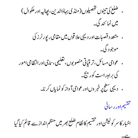
ضلع کی تینوں تحصیلوں (منڈی بہاؤالدین، پھالیہ اور ملکوال)
میں نمائندگی۔
متعدد قصبات اور دیہی علاقوں میں مقامی رپورٹرز کی
موجودگی۔
عوامی مسائل، ترقیاتی منصوبوں، تعلیمی، سماجی اور انتظامی امور
کی براہِ راست کوریج۔
دیہی سطح پر خبروں اور عوامی آواز کو نمایاں کرنا۔
تقسیم اور رسائی
اخبار کا سرکولیشن اور تقسیم کا نظام ضلع بھر میں منظم انداز سے قائم کیا گیا
ہے۔