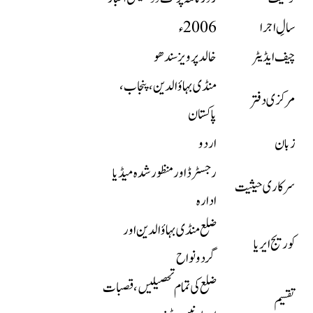
سالِ اجرا
2006ء
چیف ایڈیٹر
خالد پرویز سندھو
منڈی بہاؤالدین، پنجاب،
مرکزی دفتر
پاکستان
زبان
اردو
رجسٹرڈ اور منظور شدہ میڈیا
سرکاری حیثیت
ادارہ
ضلع منڈی بہاؤالدین اور
کوریج ایریا
گردونواح
ضلع کی تمام تحصیلیں، قصبات
تقسیم