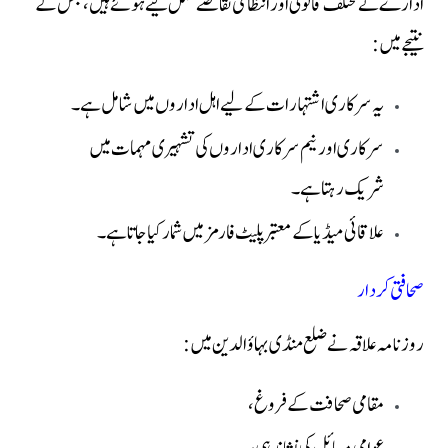
ادارے نے مختلف قانونی اور انتظامی تقاضے مکمل کیے ہوئے ہیں، جس کے
نتیجے میں:
یہ سرکاری اشتہارات کے لیے اہل اداروں میں شامل ہے۔
سرکاری اور نیم سرکاری اداروں کی تشہیری مہمات میں
شریک رہتا ہے۔
علاقائی میڈیا کے معتبر پلیٹ فارمز میں شمار کیا جاتا ہے۔
صحافتی کردار
روزنامہ علاقہ نے ضلع منڈی بہاؤالدین میں:
مقامی صحافت کے فروغ،