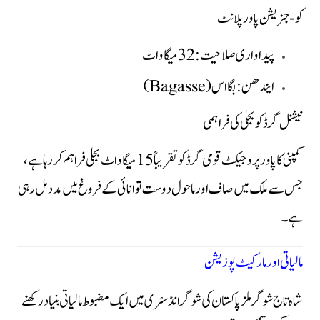
کو-جنریشن پاور پلانٹ
پیداواری صلاحیت: 32 میگاواٹ
ایندھن: بگااس (Bagasse)
نیشنل گرڈ کو بجلی کی فراہمی
کمپنی کا پاور پروجیکٹ قومی گرڈ کو تقریباً 15 میگاواٹ بجلی فراہم کر رہا ہے،
جس سے ملک میں صاف اور ماحول دوست توانائی کے فروغ میں مدد مل رہی
ہے۔
مالیاتی اور مارکیٹ پوزیشن
شاہ تاج شوگر ملز پاکستان کی شوگر انڈسٹری میں ایک مضبوط مالیاتی بنیاد رکھنے