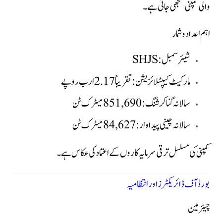
والی کمپنی سمجھی جاتی ہے۔
اہم اعداد و شمار
شیئر سمبل: SHJS
مارکیٹ کیپٹلائزیشن: تقریباً 2.17 ارب روپے
سالانہ گنا کرشنگ: 851,690 میٹرک ٹن
سالانہ چینی پیداوار: 84,627 میٹرک ٹن
کمپنی کی مسلسل ترقی سرمایہ کاروں کے اعتماد کی عکاس ہے۔
بورڈ آف ڈائریکٹرز اور انتظامیہ
چیئرمین