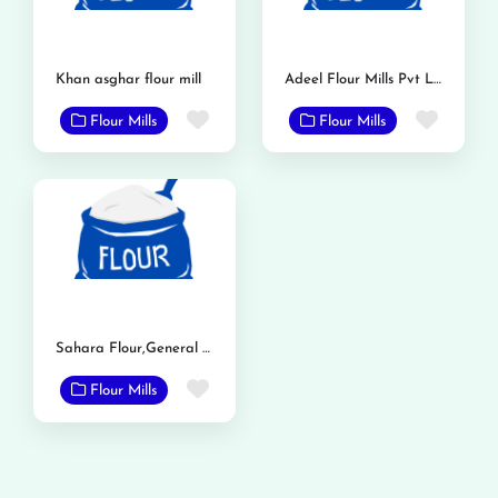
Khan asghar flour mill
Adeel Flour Mills Pvt Ltd
Favorite
Favor
Flour Mills
Flour Mills
Sahara Flour,General Mills
Favorite
Flour Mills