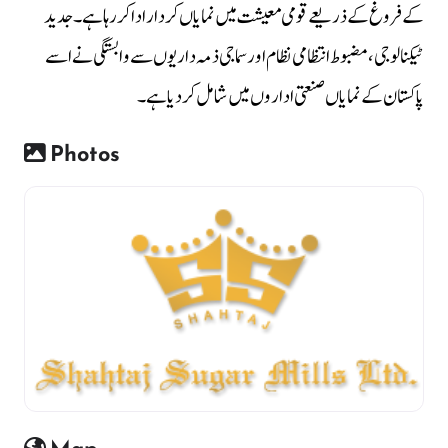
کے فروغ کے ذریعے قومی معیشت میں نمایاں کردار ادا کر رہا ہے۔ جدید
ٹیکنالوجی، مضبوط انتظامی نظام اور سماجی ذمہ داریوں سے وابستگی نے اسے
پاکستان کے نمایاں صنعتی اداروں میں شامل کر دیا ہے۔
Photos