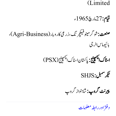
Limited)
قیام:
صنعت:
شوگر مینوفیکچرنگ، زرعی کاروبار (Agri-Business)،
بائیو ماس انرجی
اسٹاک ایکسچینج:
پاکستان اسٹاک ایکسچینج (PSX)
ٹیکر سمبل:
پیرنٹ گروپ:
شاہنواز گروپ
دفتر اور رابطہ معلومات