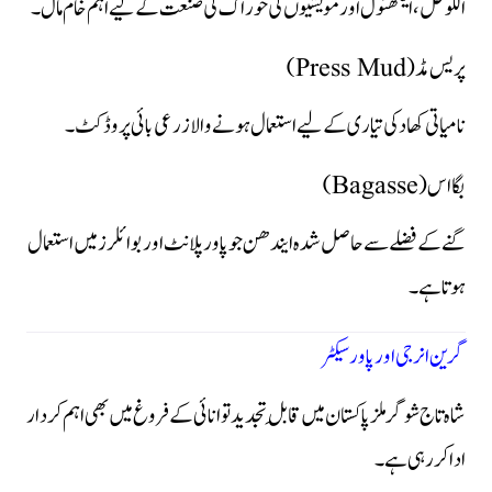
الکوحل، ایتھنول اور مویشیوں کی خوراک کی صنعت کے لیے اہم خام مال۔
پریس مڈ (Press Mud)
نامیاتی کھاد کی تیاری کے لیے استعمال ہونے والا زرعی بائی پروڈکٹ۔
بگااس (Bagasse)
گنے کے فضلے سے حاصل شدہ ایندھن جو پاور پلانٹ اور بوائلرز میں استعمال
ہوتا ہے۔
گرین انرجی اور پاور سیکٹر
شاہ تاج شوگر ملز پاکستان میں قابلِ تجدید توانائی کے فروغ میں بھی اہم کردار
ادا کر رہی ہے۔