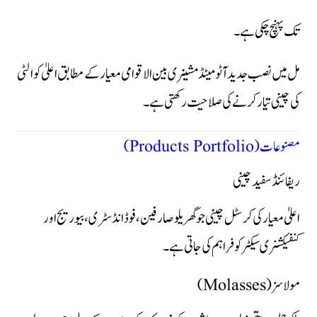
تک پہنچ چکی ہے۔
مل میں نصب جدید آٹومیٹڈ مشینری بین الاقوامی معیار کے مطابق اعلیٰ کوالٹی
کی چینی تیار کرنے کی صلاحیت رکھتی ہے۔
مصنوعات (Products Portfolio)
ریفائنڈ سفید چینی
اعلیٰ معیار کی کرسٹل چینی جو گھریلو صارفین، فوڈ انڈسٹری، بیوریج اور
کنفیکشنری سیکٹر کو فراہم کی جاتی ہے۔
مولاسز (Molasses)