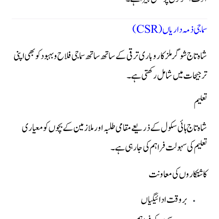
سماجی ذمہ داریاں (CSR)
شاہ تاج شوگر ملز کاروباری ترقی کے ساتھ ساتھ سماجی فلاح و بہبود کو بھی اپنی
ترجیحات میں شامل رکھتی ہے۔
تعلیم
شاہ تاج ہائی سکول کے ذریعے مقامی طلبہ اور ملازمین کے بچوں کو معیاری
تعلیم کی سہولت فراہم کی جا رہی ہے۔
کاشتکاروں کی معاونت
بروقت ادائیگیاں