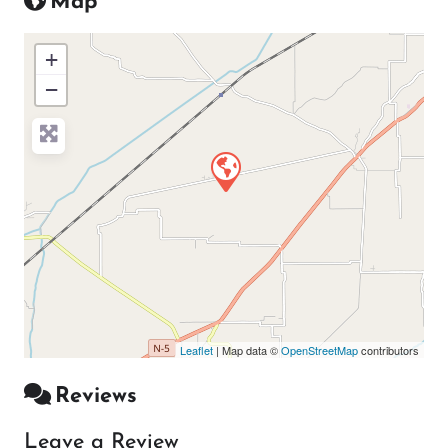
Map
+
−
Press Enter key to search
Leaflet
| Map data ©
OpenStreetMap
contributors
Reviews
Leave a Review