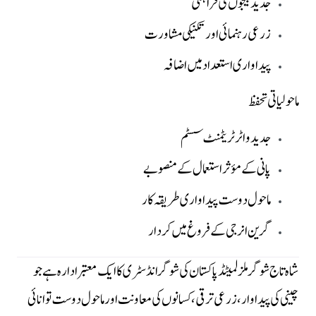
جدید بیجوں کی فراہمی
زرعی رہنمائی اور تکنیکی مشاورت
پیداواری استعداد میں اضافہ
ماحولیاتی تحفظ
جدید واٹر ٹریٹمنٹ سسٹم
پانی کے مؤثر استعمال کے منصوبے
ماحول دوست پیداواری طریقہ کار
گرین انرجی کے فروغ میں کردار
شاہ تاج شوگر ملز لمیٹڈ پاکستان کی شوگر انڈسٹری کا ایک معتبر ادارہ ہے جو
چینی کی پیداوار، زرعی ترقی، کسانوں کی معاونت اور ماحول دوست توانائی