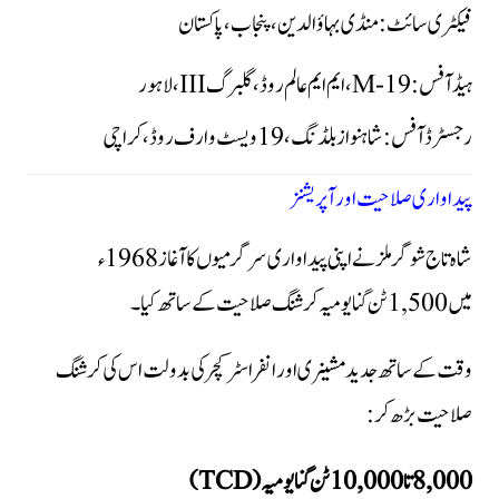
فیکٹری سائٹ:
منڈی بہاؤالدین، پنجاب، پاکستان
ہیڈ آفس:
19-M، ایم ایم عالم روڈ، گلبرگ III، لاہور
رجسٹرڈ آفس:
شاہنواز بلڈنگ، 19 ویسٹ وارف روڈ، کراچی
پیداواری صلاحیت اور آپریشنز
شاہ تاج شوگر ملز نے اپنی پیداواری سرگرمیوں کا آغاز 1968ء
میں 1,500 ٹن گنا یومیہ کرشنگ صلاحیت کے ساتھ کیا۔
وقت کے ساتھ جدید مشینری اور انفراسٹرکچر کی بدولت اس کی کرشنگ
صلاحیت بڑھ کر:
8,000 تا 10,000 ٹن گنا یومیہ (TCD)