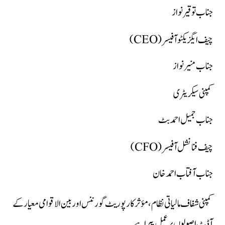
جناب توقیر نواز
چیف ایگزیکٹو آفیسر (CEO)
جناب منیر نواز
کمپنی سیکریٹری
جناب جمیل احمد بٹ
چیف فنانشل آفیسر (CFO)
جناب آفتاب احمد خان
کمپنی شفاف مالیاتی نظام، مؤثر کارپوریٹ گورننس اور بین الاقوامی معیار کے
آڈٹ اصولوں پر عمل پیرا ہے۔