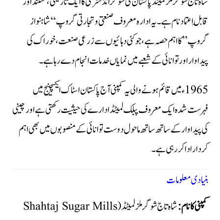
شاہ تاج شوگر ملز لمیٹڈ پاکستان کی شوگر انڈسٹری کا ایک تاریخی، مستند اور
قابلِ اعتماد نام ہے۔ یہ ادارہ معروف صنعتی و تجارتی گروپ “شاہنواز
گروپ” کا اہم حصہ ہے، جو کئی دہائیوں سے زرعی صنعت، خوراک کی
پیداوار اور توانائی کے شعبے میں نمایاں خدمات انجام دے رہا ہے۔
1965ء میں قائم ہونے والی یہ کمپنی آج پاکستان اسٹاک ایکسچینج میں
فہرست شدہ ایک معروف پبلک لمیٹڈ ادارے کی حیثیت رکھتی ہے اور چینی
کی پیداوار کے ساتھ ساتھ ماحول دوست توانائی کے منصوبوں میں بھی اہم
کردار ادا کر رہی ہے۔
بنیادی معلومات
کمپنی کا نام:
شاہ تاج شوگر ملز لمیٹڈ (Shahtaj Sugar Mills