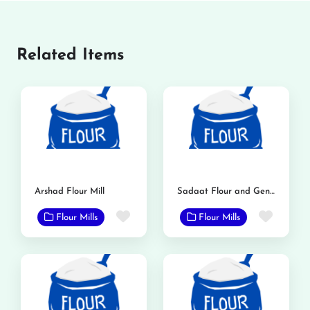
Related Items
Arshad Flour Mill
Sadaat Flour and General Mills
Favorite
Favor
Flour Mills
Flour Mills