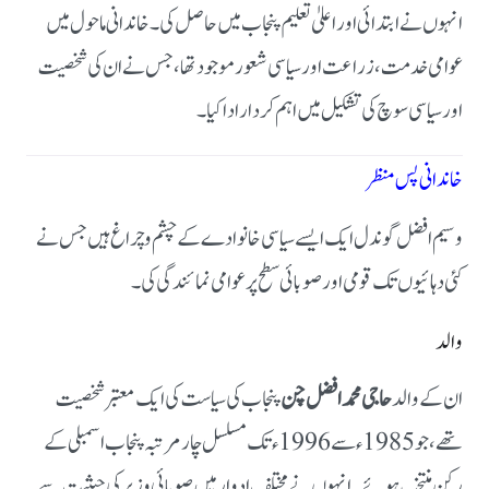
انہوں نے ابتدائی اور اعلیٰ تعلیم پنجاب میں حاصل کی۔ خاندانی ماحول میں
عوامی خدمت، زراعت اور سیاسی شعور موجود تھا، جس نے ان کی شخصیت
اور سیاسی سوچ کی تشکیل میں اہم کردار ادا کیا۔
خاندانی پس منظر
وسیم افضل گوندل ایک ایسے سیاسی خانوادے کے چشم و چراغ ہیں جس نے
کئی دہائیوں تک قومی اور صوبائی سطح پر عوامی نمائندگی کی۔
والد
ان کے والد
حاجی محمد افضل چن
پنجاب کی سیاست کی ایک معتبر شخصیت
تھے، جو 1985ء سے 1996ء تک مسلسل چار مرتبہ پنجاب اسمبلی کے
رکن منتخب ہوئے۔ انہوں نے مختلف ادوار میں صوبائی وزیر کی حیثیت سے