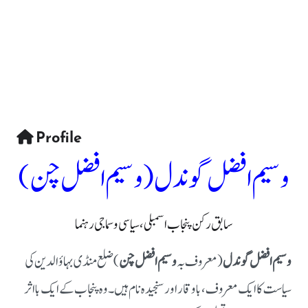
Profile
وسیم افضل گوندل (وسیم افضل چن)
سابق رکن پنجاب اسمبلی، سیاسی و سماجی رہنما
وسیم افضل گوندل
(معروف بہ
وسیم افضل چن
) ضلع منڈی بہاؤالدین کی
سیاست کا ایک معروف، باوقار اور سنجیدہ نام ہیں۔ وہ پنجاب کے ایک بااثر