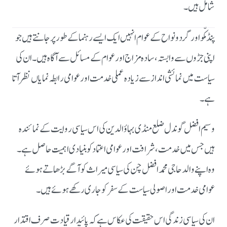
شامل ہیں۔
پنڈ مکّو اور گردونواح کے عوام انہیں ایک ایسے رہنما کے طور پر جانتے ہیں جو
اپنی جڑوں سے وابستہ، سادہ مزاج اور عوام کے مسائل سے آگاہ ہیں۔ ان کی
سیاست میں نمائشی انداز سے زیادہ عملی خدمت اور عوامی رابطہ نمایاں نظر آتا
ہے۔
وسیم افضل گوندل ضلع منڈی بہاؤالدین کی اس سیاسی روایت کے نمائندہ
ہیں جس میں خدمت، شرافت اور عوامی اعتماد کو بنیادی اہمیت حاصل ہے۔
وہ اپنے والد حاجی محمد افضل چن کی سیاسی میراث کو آگے بڑھاتے ہوئے
عوامی خدمت اور اصولی سیاست کے سفر کو جاری رکھے ہوئے ہیں۔
ان کی سیاسی زندگی اس حقیقت کی عکاس ہے کہ پائیدار قیادت صرف اقتدار