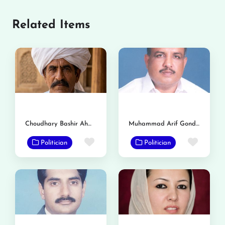
Related Items
Choudhary Bashir Ahmed Bosal
Muhammad Arif Gondal Chimoana
Favorite
Favor
Politician
Politician