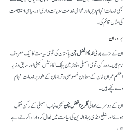
بھی خدمات انجام دیں اور عوامی خدمت، دیانت داری اور سیاسی استقامت
کی مثال قائم کی۔
برادران
ان کے بڑے بھائی
ندیم افضل چن
پاکستان کی قومی سیاست کا ایک معروف
نام ہیں۔ وہ رکن قومی اسمبلی، چیئرمین پبلک اکاؤنٹس کمیٹی اور سابق وزیر
اعظم عمران خان کے معاون خصوصی و ترجمان کے طور پر خدمات انجام
دے چکے ہیں۔
ان کے دوسرے بھائی
گلریز افضل چن
بھی پنجاب اسمبلی کے رکن منتخب
ہوئے اور ضلع منڈی بہاؤالدین کی سیاست میں فعال کردار ادا کرتے رہے
ہیں۔