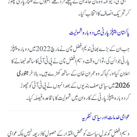
سمجھی گئی، کیونکہ وہ چن خاندان کے پہلے فرد تھے جنہوں نے پیپلز پارٹی چھوڑ
کر تحریک انصاف کا انتخاب کیا۔
پاکستان پیپلز پارٹی میں دوبارہ شمولیت
جب ان کے بڑے بھائی ندیم افضل چن نے مارچ 2022 میں دوبارہ پیپلز
پارٹی جوائن کی، تو اس وقت
وسیم افضل چن نے پی ٹی آئی کا ساتھ نبھانے کا
اعلان کیا
اور کہا کہ وہ عمران خان کے ساتھ کھڑے ہیں۔
بالاخر
جنوری
2026
میں سیاسی صف بندیوں کے بعد انہوں نے پی ٹی آئی کو چھوڑ
کر
دوبارہ پیپلز پارٹی کے کاروان میں شمولیت
کا باقاعدہ فیصلہ کیا۔
عوامی خدمات اور سیاسی نظریہ
وسیم افضل گوندل سیاست کو محض اقتدار کے حصول کا ذریعہ نہیں بلکہ عوامی