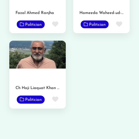
Fazal Ahmed Ranjha
Hameeda Waheed-ud-Din
Favorite
Favor
Politician
Politician
Ch Haji Liaquat Khan Gondal Garhana
Favorite
Politician