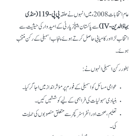
عام انتخابات 2008ء میں انہوں نے حلقہ
پی پی-119 (منڈی
بہاؤالدین-IV)
سے پاکستان پیپلز پارٹی کے امیدوار کی حیثیت سے
انتخاب لڑا اور کامیابی حاصل کرتے ہوئے پنجاب اسمبلی کے رکن منتخب
ہوئے۔
بطور رکن اسمبلی انہوں نے:
عوامی مسائل کو اسمبلی کے فورم پر مؤثر انداز میں اجاگر کیا۔
بنیادی سہولیات کی فراہمی کے لیے کوششیں کیں۔
تعلیم، صحت اور انفراسٹرکچر سے متعلق منصوبوں کی حمایت
کی۔