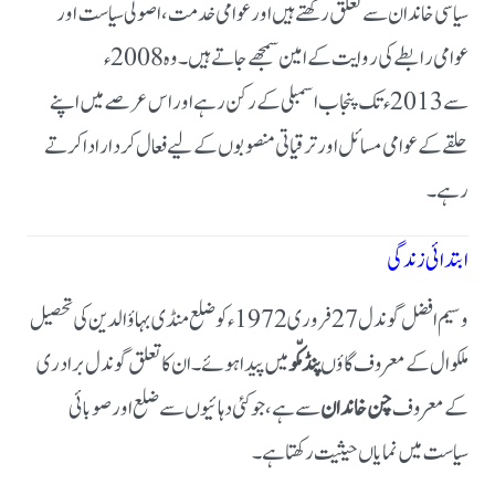
سیاسی خاندان سے تعلق رکھتے ہیں اور عوامی خدمت، اصولی سیاست اور
عوامی رابطے کی روایت کے امین سمجھے جاتے ہیں۔ وہ 2008ء
سے 2013ء تک پنجاب اسمبلی کے رکن رہے اور اس عرصے میں اپنے
حلقے کے عوامی مسائل اور ترقیاتی منصوبوں کے لیے فعال کردار ادا کرتے
رہے۔
ابتدائی زندگی
وسیم افضل گوندل 27 فروری 1972ء کو ضلع منڈی بہاؤالدین کی تحصیل
ملکوال کے معروف گاؤں
پنڈ مکّو
میں پیدا ہوئے۔ ان کا تعلق گوندل برادری
کے معروف
چن خاندان
سے ہے، جو کئی دہائیوں سے ضلع اور صوبائی
سیاست میں نمایاں حیثیت رکھتا ہے۔