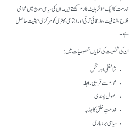
خدمت کا ایک مؤثر پلیٹ فارم سمجھتے ہیں۔ ان کی سیاسی سوچ میں عوامی
فلاح، شفافیت، علاقائی ترقی اور اجتماعی بہتری کو مرکزی حیثیت حاصل
ہے۔
ان کی شخصیت کی نمایاں خصوصیات میں:
شائستگی اور تحمل
عوام سے قریبی رابطہ
اصول پسندی
خدمتِ خلق کا جذبہ
سیاسی بردباری