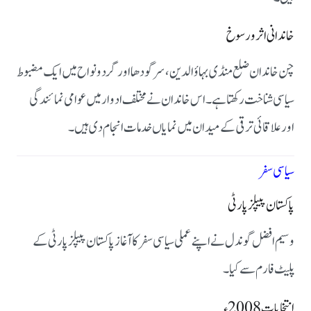
خاندانی اثر و رسوخ
چن خاندان ضلع منڈی بہاؤالدین، سرگودھا اور گردونواح میں ایک مضبوط
سیاسی شناخت رکھتا ہے۔ اس خاندان نے مختلف ادوار میں عوامی نمائندگی
اور علاقائی ترقی کے میدان میں نمایاں خدمات انجام دی ہیں۔
سیاسی سفر
پاکستان پیپلز پارٹی
وسیم افضل گوندل نے اپنے عملی سیاسی سفر کا آغاز پاکستان پیپلز پارٹی کے
پلیٹ فارم سے کیا۔
انتخابات 2008ء