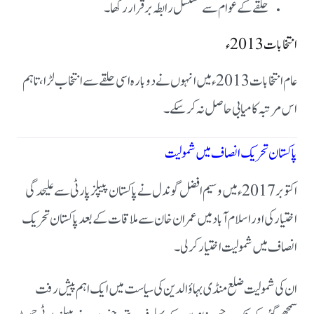
حلقے کے عوام سے مسلسل رابطہ برقرار رکھا۔
انتخابات 2013ء
عام انتخابات 2013ء میں انہوں نے دوبارہ اسی حلقے سے انتخاب لڑا، تاہم
اس مرتبہ کامیابی حاصل نہ کر سکے۔
پاکستان تحریک انصاف میں شمولیت
اکتوبر 2017ء میں وسیم افضل گوندل نے پاکستان پیپلز پارٹی سے علیحدگی
اختیار کی اور اسلام آباد میں عمران خان سے ملاقات کے بعد پاکستان تحریک
انصاف میں شمولیت اختیار کر لی۔
ان کی شمولیت ضلع منڈی بہاؤالدین کی سیاست میں ایک اہم پیش رفت