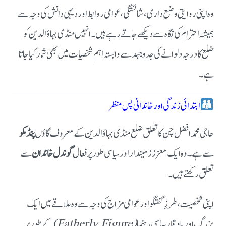
وہ اپنی روایتی وضع داری، شائستگی، عوامی روابط اور دیہی دانش کی وجہ سے
ہمیشہ احترام کی نگاہ سے دیکھے جاتے رہے ہیں۔ انہیں منڈی بہاؤالدین کو
ضلع کا درجہ دلوانے کی جدوجہد سے وابستہ اہم شخصیات میں بھی شمار کیا جاتا
ہے۔
ابتدائی زندگی اور خاندانی پس منظر
حاجی محمد افضل چن کا تعلق ضلع منڈی بہاؤالدین کے معروف گاؤں
پنڈ مکو
سے ہے۔ وہ ایک معزز زمیندار اور سیاسی طور پر فعال
گوندل خاندان
سے
تعلق رکھتے ہیں۔
اپنی شخصیت، طرزِ گفتگو اور عوامی مزاج کی وجہ سے وہ علاقے میں ایک
بزرگ اور باوقار سیاسی رہنما
(Fatherly Figure)
کے طور پر