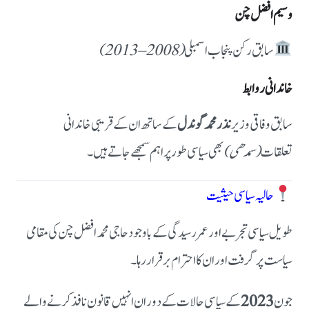
وسیم افضل چن
سابق رکن پنجاب اسمبلی
(2008–2013)
خاندانی روابط
سابق وفاقی وزیر
نذر محمد گوندل
کے ساتھ ان کے قریبی خاندانی
تعلقات
(سمدھی)
بھی سیاسی طور پر اہم سمجھے جاتے ہیں۔
حالیہ سیاسی حیثیت
طویل سیاسی تجربے اور عمر رسیدگی کے باوجود حاجی محمد افضل چن کی مقامی
سیاست پر گرفت اور ان کا احترام برقرار رہا۔
جون
2023
کے سیاسی حالات کے دوران انہیں قانون نافذ کرنے والے