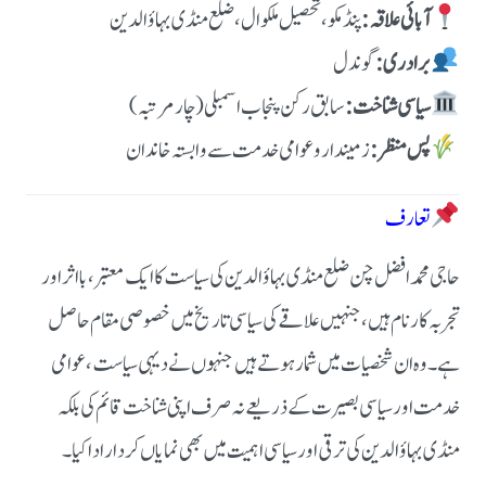
آبائی علاقہ:
پنڈ مکو، تحصیل ملکوال، ضلع منڈی بہاؤالدین
برادری:
گوندل
سیاسی شناخت:
سابق رکن پنجاب اسمبلی (چار مرتبہ)
پس منظر:
زمیندار و عوامی خدمت سے وابستہ خاندان
تعارف
حاجی محمد افضل چن ضلع منڈی بہاؤالدین کی سیاست کا ایک معتبر، بااثر اور
تجربہ کار نام ہیں، جنہیں علاقے کی سیاسی تاریخ میں خصوصی مقام حاصل
ہے۔ وہ ان شخصیات میں شمار ہوتے ہیں جنہوں نے دیہی سیاست، عوامی
خدمت اور سیاسی بصیرت کے ذریعے نہ صرف اپنی شناخت قائم کی بلکہ
منڈی بہاؤالدین کی ترقی اور سیاسی اہمیت میں بھی نمایاں کردار ادا کیا۔