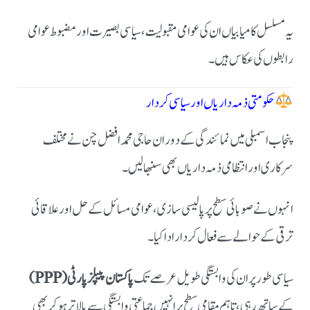
یہ مسلسل کامیابیاں ان کی عوامی مقبولیت، سیاسی بصیرت اور مضبوط عوامی
رابطوں کی عکاس ہیں۔
حکومتی ذمہ داریاں اور سیاسی کردار
پنجاب اسمبلی میں نمائندگی کے دوران حاجی محمد افضل چن نے مختلف
سرکاری اور انتظامی ذمہ داریاں بھی سنبھالیں۔
انہوں نے صوبائی سطح پر پالیسی سازی، عوامی مسائل کے حل اور علاقائی
ترقی کے حوالے سے فعال کردار ادا کیا۔
سیاسی طور پر ان کی وابستگی طویل عرصے تک
پاکستان پیپلز پارٹی (PPP)
کے ساتھ رہی، تاہم مقامی سطح پر انہیں جماعتی وابستگی سے بالاتر ہو کر بھی