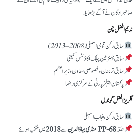
حاجی محمد افضل چن نے ایک مضبوط سیاسی روایت قائم کی، جسے ان کے
صاحبزادگان نے آگے بڑھایا۔
ندیم افضل چن
سابق رکن قومی اسمبلی
(2008–2013)
سابق چیئرمین پبلک اکاؤنٹس کمیٹی
سابق ترجمان و خصوصی معاون وزیر اعظم
پاکستان پیپلز پارٹی کے مرکزی رہنما
گلریز افضل گوندل
سابق رکن پنجاب اسمبلی
حلقہ
PP-68 منڈی بہاؤالدین
سے
2018
میں منتخب ہوئے