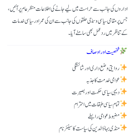
اداروں کی جانب سے حراست میں لیے جانے کی اطلاعات منظر عام پر آئیں،
جس پر مقامی سیاسی و سماجی حلقوں کی جانب سے ان کی عمر اور سیاسی خدمات
کے تناظر میں ردعمل بھی سامنے آیا۔
شخصیت اور اوصاف
روایتی وضع داری اور شائستگی
عوامی خدمت کا جذبہ
دیہی سیاسی حکمت اور بصیرت
تمام سیاسی طبقات میں احترام
مضبوط عوامی رابطے
منڈی بہاؤالدین کی سیاست کا سینئر نام