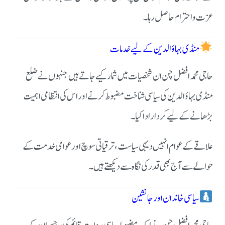
عزت و احترام حاصل رہا۔
منڈی بہاؤالدین کے لیے خدمات
حاجی محمد افضل چن ان شخصیات میں شمار کیے جاتے ہیں جنہوں نے ضلع
منڈی بہاؤالدین کی سیاسی شناخت مضبوط کرنے اور اس کی انتظامی اہمیت
بڑھانے کے لیے کردار ادا کیا۔
علاقے کے عوام انہیں دیہی سیاست، ترقیاتی سوچ اور عوامی خدمت کے
حوالے سے آج بھی قدر کی نگاہ سے دیکھتے ہیں۔
سیاسی خاندان اور جانشین