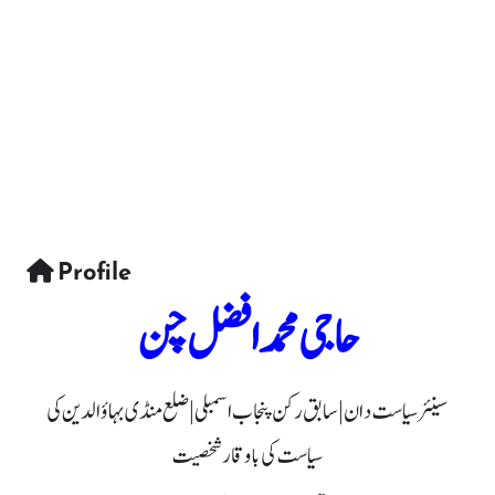
Profile
حاجی محمد افضل چن
سینئر سیاست دان | سابق رکن پنجاب اسمبلی | ضلع منڈی بہاؤالدین کی
سیاست کی باوقار شخصیت