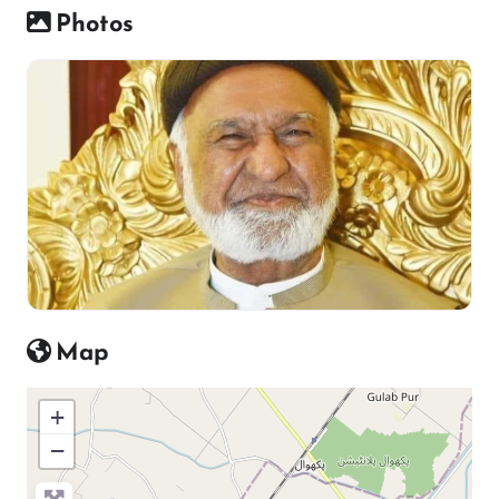
Photos
Map
+
−
Press Enter key to search