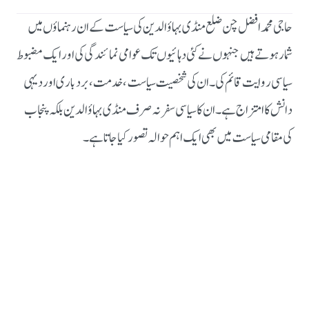
حاجی محمد افضل چن ضلع منڈی بہاؤالدین کی سیاست کے ان رہنماؤں میں
شمار ہوتے ہیں جنہوں نے کئی دہائیوں تک عوامی نمائندگی کی اور ایک مضبوط
سیاسی روایت قائم کی۔
ان کی شخصیت سیاست، خدمت، بردباری اور دیہی
دانش کا امتزاج ہے۔ ان کا سیاسی سفر نہ صرف منڈی بہاؤالدین بلکہ پنجاب
کی مقامی سیاست میں بھی ایک اہم حوالہ تصور کیا جاتا ہے۔