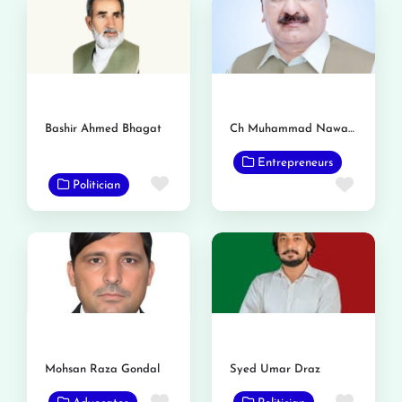
Bashir Ahmed Bhagat
Ch Muhammad Nawaz Gondal (Tajey Ka)
Entrepreneurs
Favorite
Favor
Politician
Mohsan Raza Gondal
Syed Umar Draz