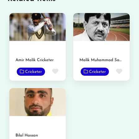
Amir Malik Cricketer
Malik Muhammad Sami
Favorite
Favor
Cricketer
Cricketer
Bilal Hassan