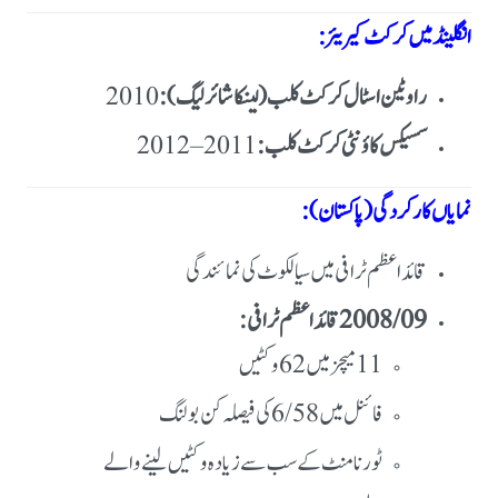
انگلینڈ میں کرکٹ کیریئر:
راوٹین اسٹال کرکٹ کلب (لینکاشائر لیگ):
سسیکس کاؤنٹی کرکٹ کلب:
نمایاں کارکردگی (پاکستان):
قائداعظم ٹرافی میں سیالکوٹ کی نمائندگی
2008/09 قائداعظم ٹرافی:
11 میچز میں 62 وکٹیں
فائنل میں 6/58 کی فیصلہ کن بولنگ
ٹورنامنٹ کے سب سے زیادہ وکٹیں لینے والے