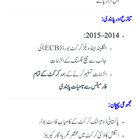
اہل قرار پائے
تنازع اور پابندی:
2014–2015:
انگلینڈ اینڈ ویلز کرکٹ بورڈ (ECB) کی
جانب سے میچ فکسنگ کے الزامات
الزامات تسلیم کرنے کے بعد
کرکٹ کے تمام
فارمیٹس سے تاحیات پابندی
مجموعی پہچان:
پاکستانی ڈومیسٹک کرکٹ کے کامیاب فاسٹ بولر
انگلش کاؤنٹی کرکٹ میں مختصر مگر یادگار کیریئر