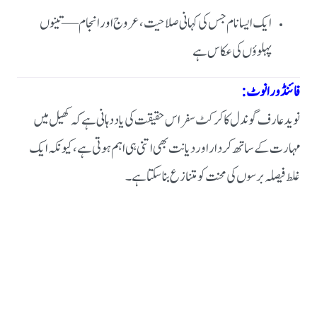
ایک ایسا نام جس کی کہانی صلاحیت، عروج اور انجام—تینوں
پہلوؤں کی عکاس ہے
فائنڈورا نوٹ:
نوید عارف گوندل کا کرکٹ سفر اس حقیقت کی یاد دہانی ہے کہ کھیل میں
مہارت کے ساتھ کردار اور دیانت بھی اتنی ہی اہم ہوتی ہے، کیونکہ ایک
غلط فیصلہ برسوں کی محنت کو متنازع بنا سکتا ہے۔