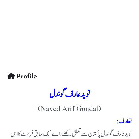
Profile
نوید عارف گوندل
(Naved Arif Gondal)
تعارف:
نوید عارف گوندل پاکستان سے تعلق رکھنے والے ایک سابق فرسٹ کلاس