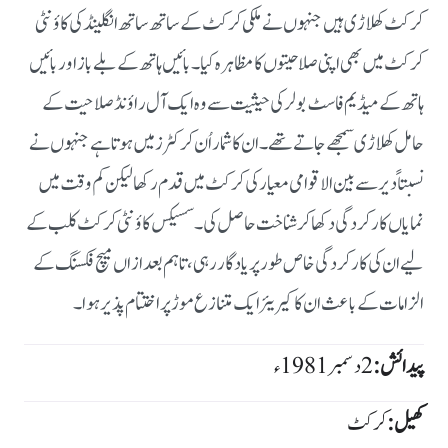
کرکٹ کھلاڑی ہیں جنہوں نے ملکی کرکٹ کے ساتھ ساتھ انگلینڈ کی کاؤنٹی
کرکٹ میں بھی اپنی صلاحیتوں کا مظاہرہ کیا۔ بائیں ہاتھ کے بلے باز اور بائیں
ہاتھ کے میڈیم فاسٹ بولر کی حیثیت سے وہ ایک آل راؤنڈ صلاحیت کے
حامل کھلاڑی سمجھے جاتے تھے۔ ان کا شمار اُن کرکٹرز میں ہوتا ہے جنہوں نے
نسبتاً دیر سے بین الاقوامی معیار کی کرکٹ میں قدم رکھا لیکن کم وقت میں
نمایاں کارکردگی دکھا کر شناخت حاصل کی۔ سسیکس کاؤنٹی کرکٹ کلب کے
لیے ان کی کارکردگی خاص طور پر یادگار رہی، تاہم بعد ازاں میچ فکسنگ کے
الزامات کے باعث ان کا کیریئر ایک متنازع موڑ پر اختتام پذیر ہوا۔
پیدائش:
2 دسمبر 1981ء
کھیل:
کرکٹ