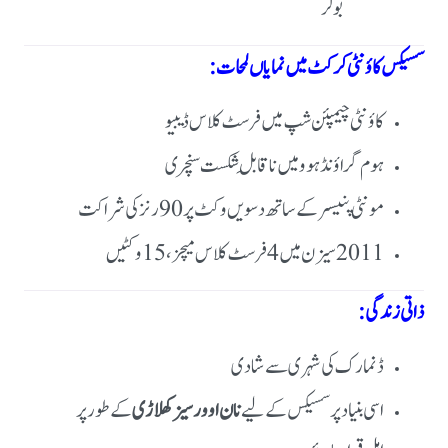
بولر
سسیکس کاؤنٹی کرکٹ میں نمایاں لمحات:
کاؤنٹی چیمپئن شپ میں فرسٹ کلاس ڈیبیو
ہوم گراؤنڈ ہوو میں ناقابلِ شکست سنچری
مونٹی پنیسر کے ساتھ دسویں وکٹ پر 90 رنز کی شراکت
2011 سیزن میں 4 فرسٹ کلاس میچز، 15 وکٹیں
ذاتی زندگی:
ڈنمارک کی شہری سے شادی
اسی بنیاد پر سسیکس کے لیے
نان اوورسیز کھلاڑی
کے طور پر