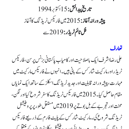
تاریخ پیدائش:
پیشہ ورانہ آغاز:
فل ٹائم ٹریڈر:
تعارف
علی رضا اشرف ایک باصلاحیت اور کامیاب پاکستانی بزنس پرسن، فاریکس
ٹریڈر اور مارکیٹ شارکس کے بانی ہیں۔ انہوں نے فاریکس مارکیٹ میں
مہارت، پیشہ ورانہ قابلیت اور جدید ٹریڈنگ اسکلز کے ساتھ ایک نمایاں
مقام حاصل کیا۔ 2015 میں فاریکس ٹریڈنگ کا سفر شروع کیا اور لگن،
محنت اور تجربے کے بل بوتے پر 2019 میں مستقل طور پر پروفیشنل
ٹریڈنگ شروع کی۔ مارکیٹ شارکس کے پلیٹ فارم کے ذریعے فاریکس