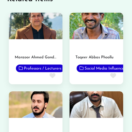
Manzoor Ahmed Gondal
Toqeer Abbas Phoollu
Professors / Lecturers
Social Media Influencer
Favorite
Favor