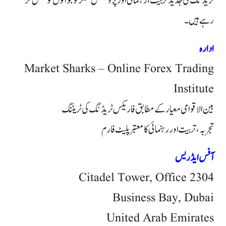
ٹریڈنگ کی جدید تربیت، رہنمائی اور پروفیشنل سکلز نوجوانوں کو منتقل کر
رہے ہیں۔
ادارہ
Market Sharks – Online Forex Trading
Institute
بین الاقوامی معیار کے مطابق فاریکس ٹریڈنگ کی ٹریننگ
تجربہ، تربیت اور رہنمائی کا معتبر پلیٹ فارم
آفس ایڈریس
Citadel Tower, Office 2304
Business Bay, Dubai
United Arab Emirates