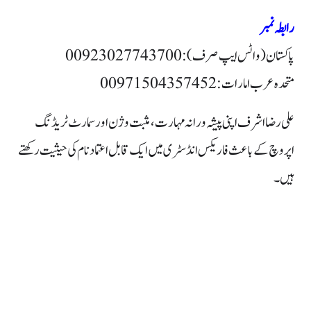
رابطہ نمبر
پاکستان (واٹس ایپ صرف): 00923027743700
متحدہ عرب امارات: 00971504357452
علی رضا اشرف اپنی پیشہ ورانہ مہارت، مثبت وژن اور سمارٹ ٹریڈنگ
اپروچ کے باعث فاریکس انڈسٹری میں ایک قابل اعتماد نام کی حیثیت رکھتے
ہیں۔