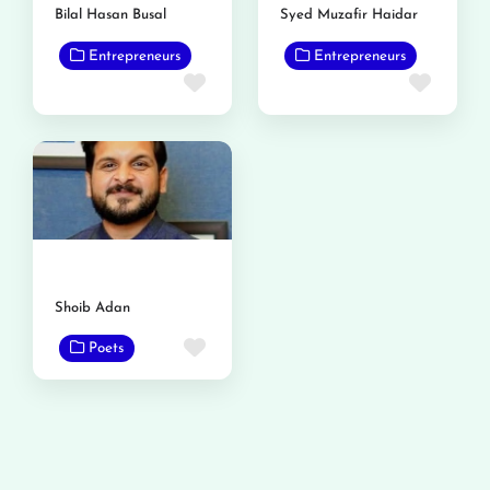
Bilal Hasan Busal
Syed Muzafir Haidar
Entrepreneurs
Entrepreneurs
Favorite
Favor
Shoib Adan
Favorite
Poets