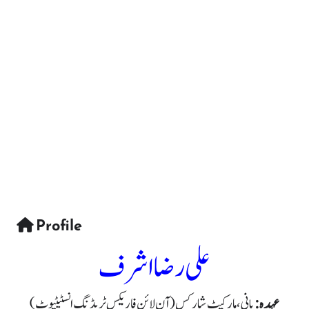
Profile
علی رضا اشرف
عہدہ:
بانی، مارکیٹ شارکس (آن لائن فاریکس ٹریڈنگ انسٹیٹیوٹ)