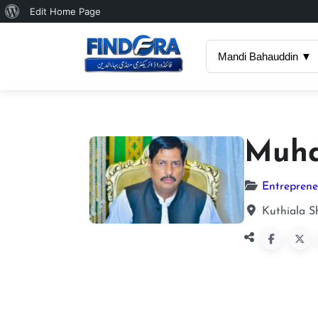
About
Edit Home Page
WordPress
Mandi Bahauddin ▼
Muha
Entreprene
Kuthiala S