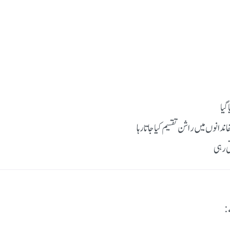
گیا
ی رہی