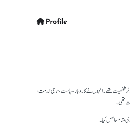
Profile
ااثر شخصیت تھے۔ انہوں نے کاروبار، سیاست، سماجی خدمت،
اخت تھی۔
ری مقام حاصل کیا۔