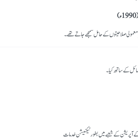
)
معمولی صلاحیتوں کے حامل سمجھے جاتے تھے۔
سائل کے ساتھ کیا۔
آپریشن کے شعبے میں بطور ٹیکنیشن خدمات