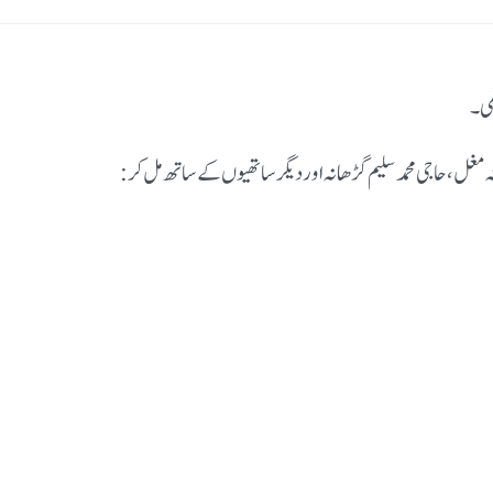
ھی۔
مغل، حاجی محمد سلیم گڑھانہ اور دیگر ساتھیوں کے ساتھ مل کر: