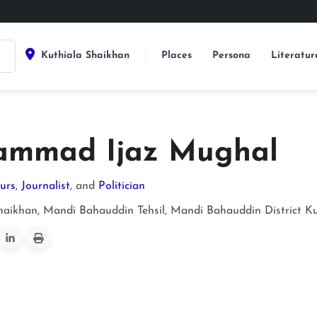
Kuthiala Shaikhan
Places
Persona
Literatur
mmad Ijaz Mughal
urs
,
Journalist
, and
Politician
haikhan, Mandi Bahauddin Tehsil, Mandi Bahauddin District
Ku