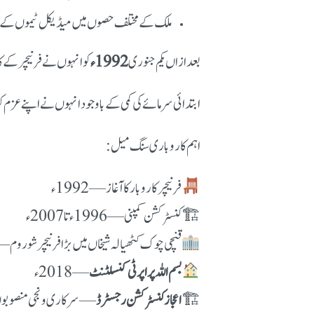
ملک کے مختلف حصوں میں میڈیکل ٹیموں کے س
بعد ازاں یکم جنوری
1992ء
کو انہوں نے فرنیچر کے کا
ابتدائی سرمائے کی کمی کے باوجود انہوں نے اپنے عزم کو
اہم کاروباری سنگ میل:
فرنیچر کاروبار کا آغاز — 1992ء
🏗 کنسٹرکشن کمپنی — 1996ء تا 2007ء
قنچی چوک کٹھیالہ شیخاں میں بڑا فرنیچر شوروم — 2009–010
بسم اللہ پراپرٹی کنسلٹنٹ
— 2018ء
🏗
اعجاز کنسٹرکشن رجسٹرڈ
— سرکاری و نجی منصوبو