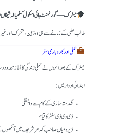
میٹرک — گورنمنٹ ہائی اسکول کٹھیالہ شیخاں (1990ء
طالب علمی کے زمانے سے ہی وہ ذہین، متحرک اور غیر 
عملی اور کاروباری سفر
میٹرک کے بعد انہوں نے عملی زندگی کا آغاز محدود و
ابتدائی ادوار میں:
گلدستہ سازی کے کام سے وابستگی
ڈی وی ڈی سنٹر کا قیام
ڈیرہ میاں صاحب کدھر شریف میں آنکھوں کے 