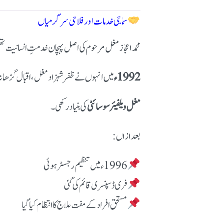
سماجی خدمات اور فلاحی سرگرمیاں
محمد اعجاز مغل مرحوم کی اصل پہچان خدمتِ انسانیت ت
1992ء
میں انہوں نے ظفر شہزاد مغل، اقبال گڑھانہ 
مغل ویلفیئر سوسائٹی
کی بنیاد رکھی۔
بعد ازاں:
فری ڈسپنسری قائم کی گئی
مستحق افراد کے مفت علاج کا انتظام کیا گیا