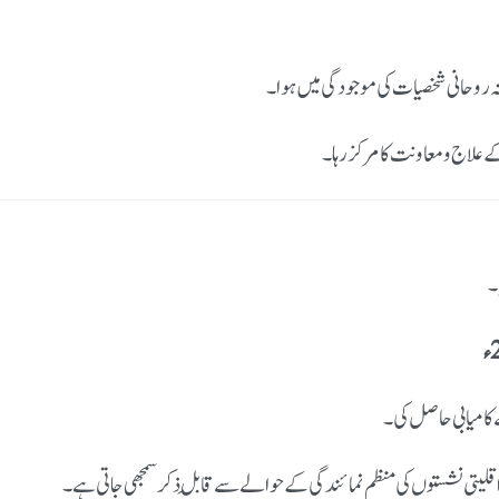
تہ روحانی شخصیات کی موجودگی میں ہوا۔
 علاج و معاونت کا مرکز رہا۔
۔
 کامیابی حاصل کی۔
اقلیتی نشستوں کی منظم نمائندگی کے حوالے سے قابلِ ذکر سمجھی جاتی ہے۔