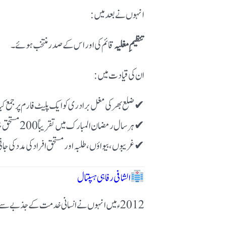
انہوں نے بعد میں:
تنظیمِ مغلیہ
قائم کی اور اس کے صدر منتخب ہوئے۔
ان کی قیادت میں:
✔ ضلع بھر کی مغل برادری کو ایک پلیٹ فارم پر جمع کیا 
✔ ہر سال رمضان المبارک میں تقریباً 200 مستحق خاندانوں میں راشن تقسیم کیا جاتا رہا
✔ غریبوں، بیواؤں، طلبہ اور مستحق افراد کی مدد کی جات
الشافی رفاہی ہسپتال
2012ء میں انہوں نے انسانی خدمت کے جذبے سے: