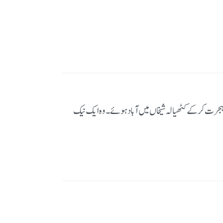
رت کر کے کٹھیالہ شیخاں میں آباد ہوئے۔ وہ ایک نیک