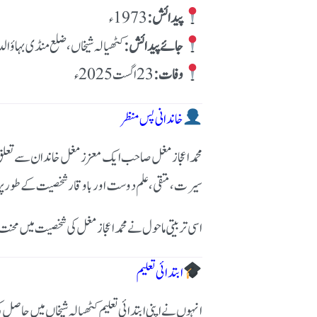
پیدائش:
جائے پیدائش:
کٹھیالہ شیخاں، ضلع منڈی بہاؤال
وفات:
خاندانی پس منظر
محمد اعجاز مغل صاحب ایک معزز مغل خاندان سے تعلق
سیرت، متقی، علم دوست اور باوقار شخصیت کے طور پ
اسی تربیتی ماحول نے محمد اعجاز مغل کی شخصیت میں م
ابتدائی تعلیم
انہوں نے اپنی ابتدائی تعلیم کٹھیالہ شیخاں میں حاصل ک