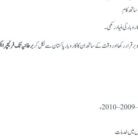
اتھ کام
روبار کی بنیاد رکھی۔
 برقرار رکھا اور وقت کے ساتھ ان کا کاروبار پاکستان سے نکل کر
برطانیہ تک فرنیچر ا
2ء
ں میں خدمات