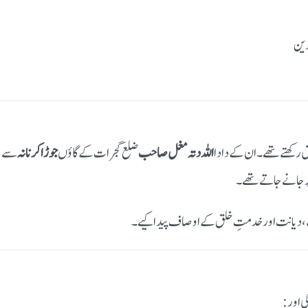
دین
 رکھتے تھے۔ ان کے دادا
اللہ دتہ مغل صاحب
ضلع گجرات کے گاؤں
جوڑا کرنا نہ
سے ہج
ر جانے جاتے تھے۔
حنت، دیانت اور خدمتِ خلق کے اوصاف پیدا کیے۔
ی اور: