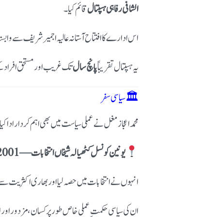
الشافی رفاہی ہسپتال
قائم کیا۔
اس ادارے کا افتتاح آستانہ عالیہ اجمیر شریف سے وابس
یہ ہسپتال تقریباً
پانچ سال
تک غریب اور مستحق افراد کے
🏛 سیاسی سفر
محمد اعجاز مغل نے عملی سیاست میں بھی اہم کردار ادا کیا
یونین کونسل کٹھیالہ شیخاں انتخابات — 2001ء
انہوں نے انتخابات میں حصہ لیا اور بھاری اکثریت سے
ان کی سیاسی حکمتِ عملی خاص طور پر کسان، مزدور اور 