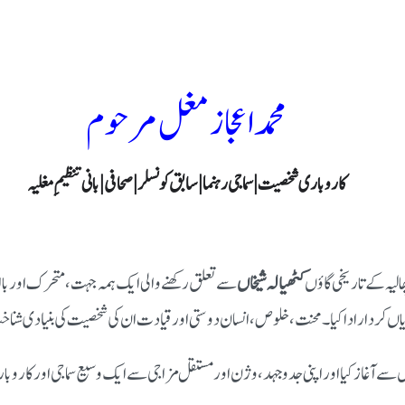
محمد اعجاز مغل مرحوم
کاروباری شخصیت | سماجی رہنما | سابق کونسلر | صحافی | بانی تنظیمِ مغلیہ
الیہ کے تاریخی گاؤں
کٹھیالہ شیخاں
سے تعلق رکھنے والی ایک ہمہ جہت، متحرک اور ب
ں کردار ادا کیا۔ محنت، خلوص، انسان دوستی اور قیادت ان کی شخصیت کی بنیادی شن
 آغاز کیا اور اپنی جدوجہد، وژن اور مستقل مزاجی سے ایک وسیع سماجی اور کاروبا