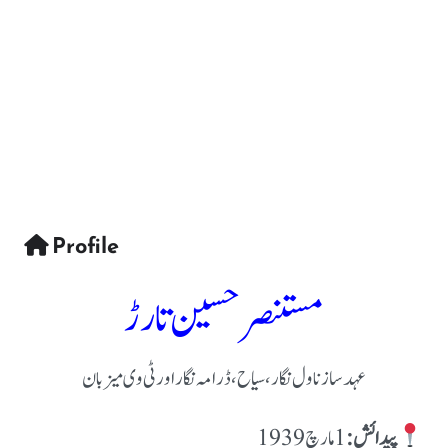
Profile
مستنصر حسین تارڑ
عہد ساز ناول نگار، سیاح، ڈرامہ نگار اور ٹی وی میزبان
پیدائش: