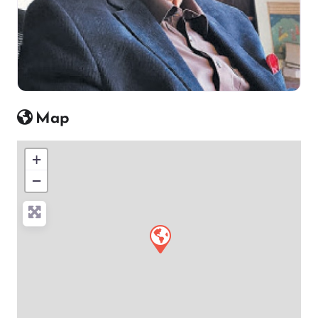
Map
+
−
Press Enter key to search