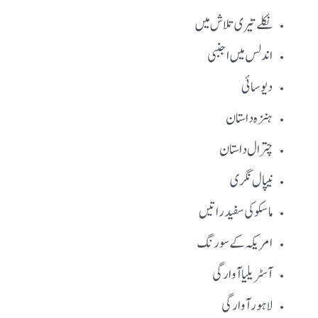
نکلے تیری تلاش میں
اندلس میں اجنبی
دیوسائی
ہنزہ داستان
چترال داستان
نیپال نگری
ماسکو کی سفید راتیں
امریکہ کے سو رنگ
آسٹریلیا آوارگی
لاہور آوارگی