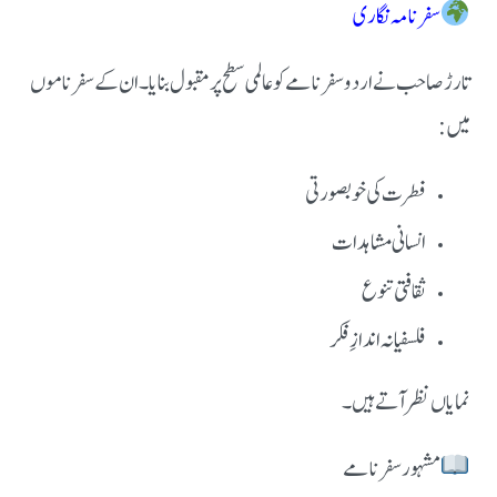
سفرنامہ نگاری
تارڑ صاحب نے اردو سفرنامے کو عالمی سطح پر مقبول بنایا۔ ان کے سفرناموں
میں:
فطرت کی خوبصورتی
انسانی مشاہدات
ثقافتی تنوع
فلسفیانہ اندازِ فکر
نمایاں نظر آتے ہیں۔
مشہور سفرنامے