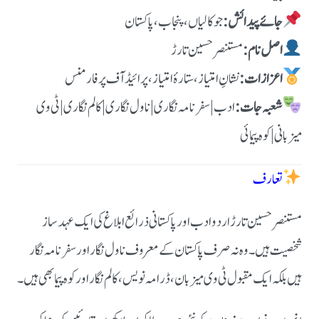
جائے پیدائش:
جوکالیاں، پنجاب، پاکستان
اصل نام:
مستنصر حسین تارڑ
اعزازات:
نشانِ امتیاز، ستارۂ امتیاز، پرائیڈ آف پرفارمنس
شعبہ جات:
ادب | سفرنامہ نگاری | ناول نگاری | کالم نگاری | ٹی وی
میزبانی | کوہ پیمائی
تعارف
مستنصر حسین تارڑ اردو ادب اور پاکستانی ذرائع ابلاغ کی ایک عہد ساز
شخصیت ہیں۔ وہ نہ صرف پاکستان کے معروف ناول نگار اور سفرنامہ نگار
ہیں بلکہ ایک مقبول ٹی وی میزبان، ڈرامہ نویس، کالم نگار اور کوہ پیما بھی ہیں۔