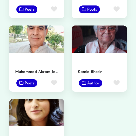
Favorite
Favor
Poets
Poets
Muhammad Akram Jazib
Kamla Bhasin
Favorite
Favor
Poets
Author