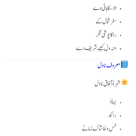
الاسکا ہائی وے
سفر شمال کے
راکاپوشی نگر
منہ ول کعبے شریف دے
معروف ناول
شہرۂ آفاق ناول
بہاؤ
راکھ
خس و خاشاک زمانے