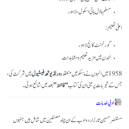
مسلم ماڈل ہائی اسکول، لاہور
اعلیٰ تعلیم:
گورنمنٹ کالج لاہور
لندن میں مزید تعلیم و مشاہدات
1958 میں انہوں نے ماسکو میں منعقدہ
ورلڈ یوتھ فیسٹیول
میں شرکت کی،
جس کے تجربات پر مبنی ان کی کتاب
“فاختہ”
بعد میں شائع ہوئی۔
ادبی خدمات
مستنصر حسین تارڑ اردو ادب کے ان چند مصنفین میں شامل ہیں جنہوں