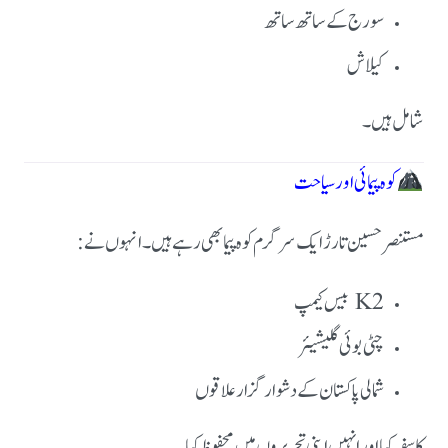
سورج کے ساتھ ساتھ
کیلاش
شامل ہیں۔
کوہ پیمائی اور سیاحت
مستنصر حسین تارڑ ایک سرگرم کوہ پیما بھی رہے ہیں۔ انہوں نے:
K2 بیس کیمپ
چٹی بوئی گلیشیئر
شمالی پاکستان کے دشوار گزار علاقوں
کا سفر کیا اور انہیں اپنی تحریروں میں محفوظ کیا۔