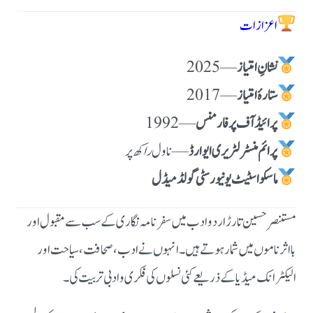
اعزازات
نشانِ امتیاز
— 2025
ستارۂ امتیاز
— 2017
پرائیڈ آف پرفارمنس
— 1992
پرائم منسٹر لٹریری ایوارڈ
— ناول
راکھ
پر
ماسکو اسٹیٹ یونیورسٹی گولڈ میڈل
مستنصر حسین تارڑ اردو ادب میں سفرنامہ نگاری کے سب سے مقبول اور
بااثر ناموں میں شمار ہوتے ہیں۔ انہوں نے ادب، صحافت، سیاحت اور
الیکٹرانک میڈیا کے ذریعے کئی نسلوں کی فکری و ادبی تربیت کی۔