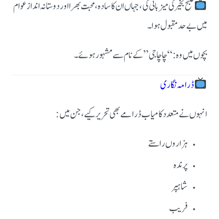
صبح بخیر
کی میزبانی کی، جہاں ان کا سادہ، محبت بھرا اور دوستانہ انداز عوام
میں بے حد مقبول ہوا۔
بچوں میں وہ:
“چاچا جی”
کے نام سے مشہور ہوئے۔
ڈرامہ نگاری
انہوں نے متعدد کامیاب ڈرامے بھی تحریر کیے، جن میں:
ہزاروں راستے
پرندہ
شاہپر
فریب