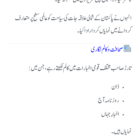
انہوں نے پاکستان کے شمالی علاقہ جات کی سیاحت کو عالمی سطح پر متعارف
کروانے میں نمایاں کردار ادا کیا۔
صحافت و کالم نگاری
تارڑ صاحب مختلف قومی اخبارات میں کالم لکھتے رہے، جن میں:
ڈان
روزنامہ آج
اخبارِ جہاں
نمایاں ہیں۔