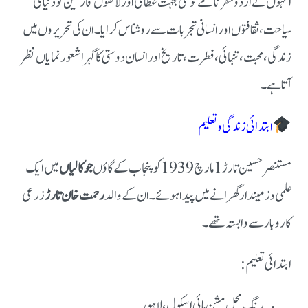
انہوں نے اردو سفرنامے کو نئی جہت عطا کی اور لاکھوں قارئین کو دنیا کی
سیاحت، ثقافتوں اور انسانی تجربات سے روشناس کرایا۔ ان کی تحریروں میں
زندگی، محبت، تنہائی، فطرت، تاریخ اور انسان دوستی کا گہرا شعور نمایاں نظر
آتا ہے۔
ابتدائی زندگی و تعلیم
مستنصر حسین تارڑ 1 مارچ 1939 کو پنجاب کے گاؤں
جوکالیاں
میں ایک
علمی و زمیندار گھرانے میں پیدا ہوئے۔ ان کے والد
رحمت خان تارڑ
زرعی
کاروبار سے وابستہ تھے۔
ابتدائی تعلیم:
رنگ محل مشن ہائی اسکول، لاہور