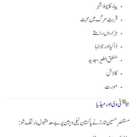
پیار کا پہلا شہر
قربتِ مرگ میں محبت
ہزاروں راستے
ڈاکیا اور جولاہا
منطق الطیر، جدید
کالا ش
مورت
ٹی وی اور میڈیا
مستنصر حسین تارڑ نے پاکستان ٹیلی ویژن پر بے حد مقبول مارننگ شو: