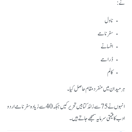
نے:
ناول
سفرنامے
افسانے
ڈرامے
کالم
ہر میدان میں منفرد مقام حاصل کیا۔
انہوں نے 75 سے زائد کتابیں تحریر کیں جبکہ 40 سے زیادہ سفرنامے اردو
ادب کا قیمتی سرمایہ سمجھے جاتے ہیں۔