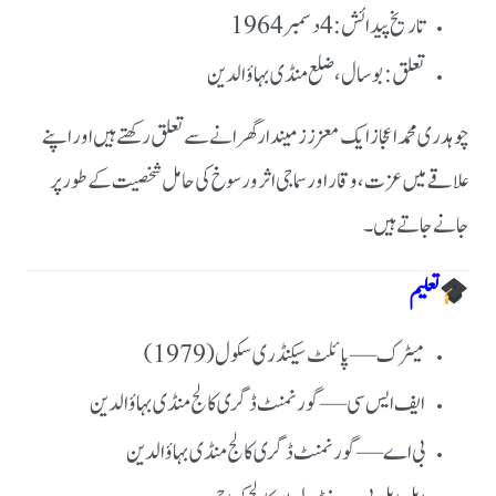
تاریخ پیدائش: 4 دسمبر 1964
تعلق: بوسال، ضلع منڈی بہاؤالدین
چوہدری محمد اعجاز ایک معزز زمیندار گھرانے سے تعلق رکھتے ہیں اور اپنے
علاقے میں عزت، وقار اور سماجی اثر و رسوخ کی حامل شخصیت کے طور پر
جانے جاتے ہیں۔
تعلیم
میٹرک — پائلٹ سیکنڈری سکول (1979)
ایف ایس سی — گورنمنٹ ڈگری کالج منڈی بہاؤالدین
بی اے — گورنمنٹ ڈگری کالج منڈی بہاؤالدین