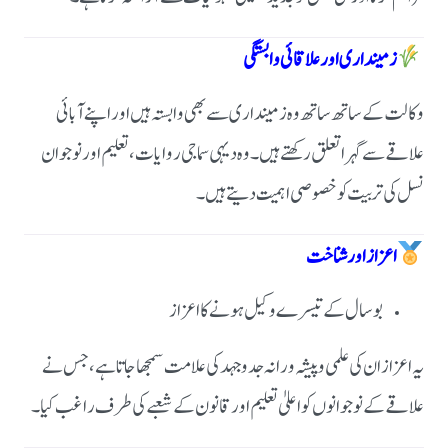
زمینداری اور علاقائی وابستگی
وکالت کے ساتھ ساتھ وہ زمینداری سے بھی وابستہ ہیں اور اپنے آبائی
علاقے سے گہرا تعلق رکھتے ہیں۔
وہ دیہی سماجی روایات، تعلیم اور نوجوان
نسل کی تربیت کو خصوصی اہمیت دیتے ہیں۔
اعزاز اور شناخت
بوسال کے تیسرے وکیل ہونے کا اعزاز
یہ اعزاز ان کی علمی و پیشہ ورانہ جدوجہد کی علامت سمجھا جاتا ہے، جس نے
علاقے کے نوجوانوں کو اعلیٰ تعلیم اور قانون کے شعبے کی طرف راغب کیا۔