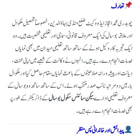
تعارف
چوہدری محمد اعجاز ایڈووکیٹ ضلع منڈی بہاؤالدین، خصوصاً تحصیل ملکوال
اور علاقہ بوسال کی ایک معروف قانونی، سماجی اور تعلیمی شخصیت ہیں۔ وہ
ایک تجربہ کار وکیل ہونے کے ساتھ ساتھ تعلیمی میدان میں بھی نمایاں
خدمات انجام دے رہے ہیں۔
انہوں نے وکالت کے شعبے میں اپنی محنت،
دیانت اور پیشہ ورانہ صلاحیتوں کے باعث نمایاں مقام حاصل کیا اور ملکوال
بار میں دو مرتبہ نائب صدر منتخب ہوئے۔ اس کے ساتھ ساتھ وہ بوسال کے
معروف تعلیمی ادارے
بیکن سائنس سکول بوسال
کے ڈائریکٹر کے طور پر
بھی خدمات انجام دے رہے ہیں۔
پیدائش اور خاندانی پس منظر