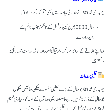
چوہدری محمد اعجاز نے بلدیاتی سیاست میں بھی متحرک کردار ادا کیا۔
سال 2000 میں یونین کونسل کے ناظم/نائب ناظم کے
امیدوار رہے
وہ اپنے علاقے کے عوامی مسائل، ترقیاتی امور اور سماجی خدمت میں دلچسپی
رکھتے ہیں۔
تعلیمی خدمات
چوہدری محمد اعجاز بوسال کے بڑے تعلیمی منصوبے
بیکن سائنس سکول
بوسال
کے ڈائریکٹر ہیں۔
ان کا مقصد دیہی علاقوں کے طلبہ کو معیاری تعلیم
فراہم کرنا اور نئی نسل کو جدید تعلیمی سہولیات سے آراستہ کرنا ہے۔