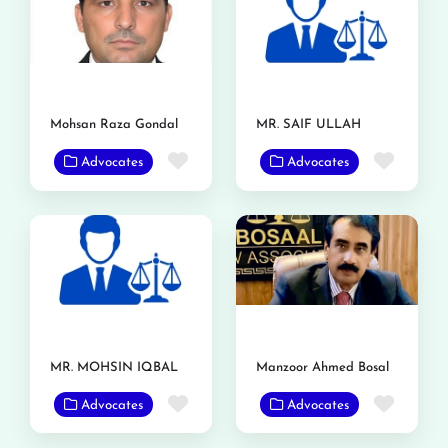
Mohsan Raza Gondal
MR. SAIF ULLAH
Favorite
Favor
Advocates
Advocates
MR. MOHSIN IQBAL
Manzoor Ahmed Bosal
Favorite
Favor
Advocates
Advocates