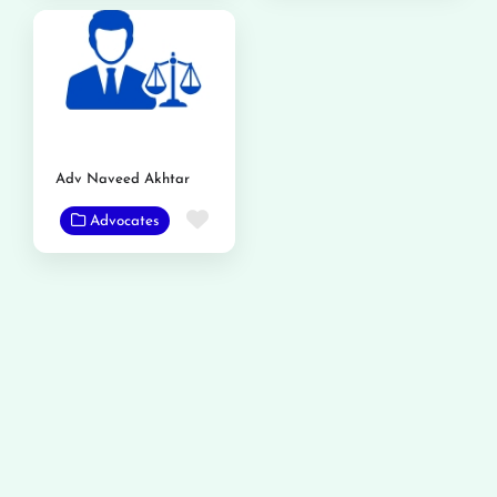
Adv Naveed Akhtar
Favorite
Advocates