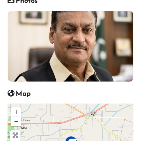
Photos
Map
+
−
Press Enter key to search