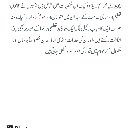
چوہدری محمد اعجاز ایڈووکیٹ ان شخصیات میں شامل ہیں جنہوں نے قانون،
تعلیم اور سماجی خدمت کے میدان میں متوازن اور مؤثر کردار ادا کیا۔
وہ نہ
صرف ایک کامیاب وکیل بلکہ ایک سماجی و تعلیمی رہنما کے طور پر بھی اپنی
شناخت رکھتے ہیں، اور ان کی خدمات منڈی بہاؤالدین خصوصاً بوسال اور
ملکوال کے عوام میں قدر کی نگاہ سے دیکھی جاتی ہیں۔