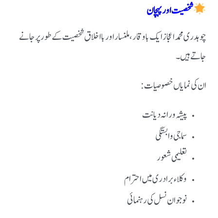
شخصیت اور پہچان
چوہدری محمد اعجاز ایک باوقار، ملنسار اور بااخلاق شخصیت کے طور پر جانے
جاتے ہیں۔
ان کی نمایاں خصوصیات:
پیشہ ورانہ دیانت
سماجی وابستگی
تعلیمی شعور
وکلاء برادری میں احترام
نوجوان نسل کی رہنمائی