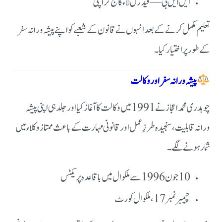
ایل ایل بی — فیڈرل لاء کالج کراچی
تعلیم مکمل کرنے کے بعد انہوں نے قانون کے شعبے کو اپنے پیشہ ورانہ سفر
کے طور پر اختیار کیا۔
پیشہ ورانہ سفر اور وکالت
چوہدری محمد اعجاز نے 1991 میں وکالت کا آغاز کیا اور جلد ہی اپنی پیشہ
ورانہ قابلیت، سنجیدہ طرزِ عمل اور قانونی مہارت کے باعث ممتاز وکلاء میں
شمار ہونے لگے۔
10 جون 1996 سے ملکوال میں باقاعدہ پریکٹس
چیمبر نمبر 17، ملکوال کورٹ