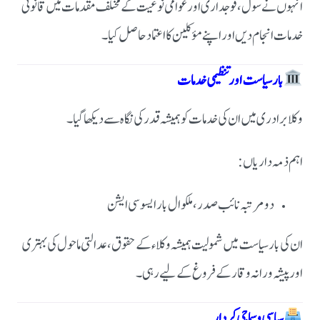
انہوں نے سول، فوجداری اور عوامی نوعیت کے مختلف مقدمات میں قانونی
خدمات انجام دیں اور اپنے مؤکلین کا اعتماد حاصل کیا۔
بار سیاست اور تنظیمی خدمات
وکلا برادری میں ان کی خدمات کو ہمیشہ قدر کی نگاہ سے دیکھا گیا۔
اہم ذمہ داریاں:
دو مرتبہ نائب صدر، ملکوال بار ایسوسی ایشن
ان کی بار سیاست میں شمولیت ہمیشہ وکلاء کے حقوق، عدالتی ماحول کی بہتری
اور پیشہ ورانہ وقار کے فروغ کے لیے رہی۔
سیاسی و سماجی کردار