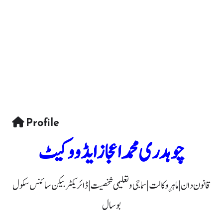
Profile
چوہدری محمد اعجاز ایڈووکیٹ
قانون دان | ماہرِ وکالت | سماجی و تعلیمی شخصیت | ڈائریکٹر بیکن سائنس سکول
بوسال