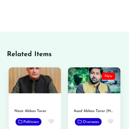
Related Items
New
Nasir Abbas Tarar
Asad Abbas Tarar (Nambardar)
Favorite
Favor
Politician
Overseas