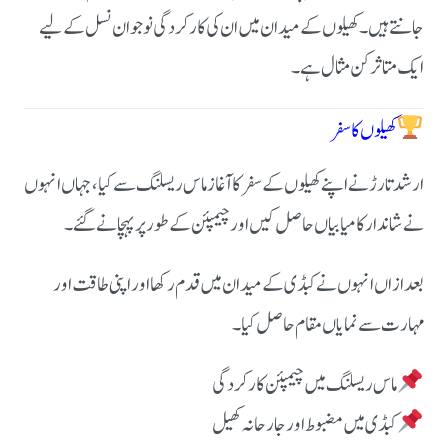
جانتے ہیں۔ کھیلوں کے میدان میں ان کی کارکردگی نوجوان نسل کے لیے
ایک متاثر کن مثال ہے۔
کھیلوں کا سفر
ارشد تارڑ نے اپنے کھیلوں کے سفر کا آغاز ماس ریسلنگ سے کیا، جہاں انہوں
نے شاندار کامیابیاں حاصل کیں اور چیمپئن کے طور پر پہچانے گئے۔
بعد ازاں انہوں نے کبڈی کے میدان میں قدم رکھا اور اپنی طاقت اور
مہارت سے نمایاں مقام حاصل کیا۔
ماس ریسلنگ میں چیمپئن کارکردگی
کبڈی میں مضبوط اور جارحانہ کھیل