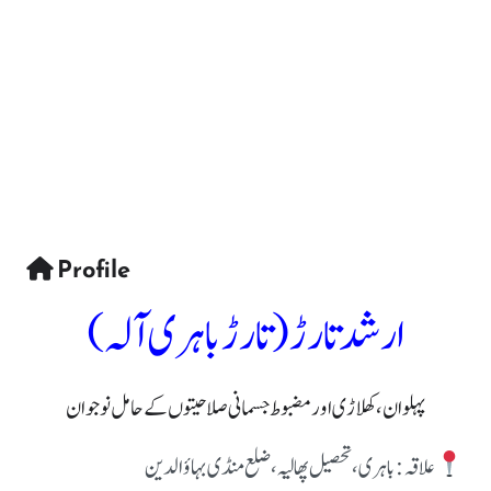
Profile
ارشد تارڑ (تارڑ باہری آلہ)
پہلوان، کھلاڑی اور مضبوط جسمانی صلاحیتوں کے حامل نوجوان
علاقہ: باہری، تحصیل پھالیہ، ضلع منڈی بہاؤالدین