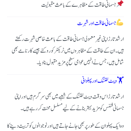
جسمانی طاقت کے مظاہرے کے باعث مقبولیت
جسمانی طاقت اور شہرت
ارشد تارڑ اپنی غیر معمولی جسمانی طاقت کے باعث خاصی شہرت رکھتے
ہیں۔ ان کے طاقت کے مظاہروں میں ٹریکٹر کو روکنے جیسے کارنامے بھی
شامل ہیں، جس نے انہیں عوامی سطح پر مزید مقبول بنا دیا۔
🏋️ ویٹ لفٹنگ اور پہلوانی
ارشد تارڑ اس وقت ویٹ لفٹنگ کے شعبے میں بھی سرگرم ہیں اور اپنی
جسمانی فٹنس کو مزید بہتر بنانے کے لیے مسلسل محنت کر رہے ہیں۔
وہ ایک پہلوان کے طور پر بھی جانے جاتے ہیں اور نوجوانوں کو تربیت دینے کا