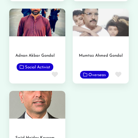
Adnan Akbar Gondal
Mumtaz Ahmed Gondal
Social Activist
Favor
Favorite
Overseas
Sajid Haidar Kareem