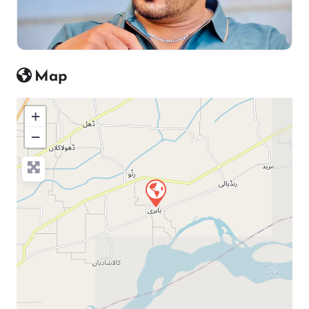
Map
+
−
Press Enter key to search