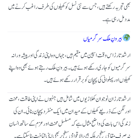
بھی تجربہ رکھتے ہیں، جس سے نئی نسل کو کھیلوں کی طرف راغب کرنے میں
مدد مل رہی ہے۔
بیرونِ ملک سرگرمیاں
ارشد تارڑ اس وقت اسپین میں مقیم ہیں، جہاں وہ اپنی زندگی اور پیشہ ورانہ
سرگرمیوں کو جاری رکھے ہوئے ہیں۔ بیرونِ ملک رہتے ہوئے بھی وہ اپنے
کھیلوں اور پہلوانی کی پہچان کو برقرار رکھے ہوئے ہیں۔
ارشد تارڑ ان نوجوان کھلاڑیوں میں شامل ہیں جنہوں نے اپنی طاقت، محنت
اور لگن کے ذریعے کھیلوں کے میدان میں ایک منفرد پہچان بنائی۔
ان کی
زندگی اس بات کی واضح مثال ہے کہ مسلسل محنت اور عزم کے ساتھ انسان
نہ صرف مقامی سطح پر بلکہ بین الاقوامی سطح پر بھی اپنی شناخت بنا سکتا ہے۔