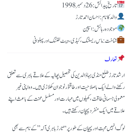
تاریخ پیدائش: 26 دسمبر 1998
والد کا نام: احسان احمد تارڑ
موجودہ رہائش: اسپین
شناخت: ماس ریسلنگ، کبڈی، ویٹ لفٹنگ اور پہلوانی
تعارف
ارشد تارڑ ضلع منڈی بہاؤالدین کی تحصیل پھالیہ کے علاقے باہری سے تعلق
رکھنے والے ایک باصلاحیت اور طاقتور نوجوان کھلاڑی ہیں۔ وہ اپنی غیر
معمولی جسمانی طاقت، کھیلوں میں مہارت اور مسلسل محنت کے باعث اپنے
علاقے میں ایک منفرد پہچان رکھتے ہیں۔
لوگ انہیں محبت اور پہچان کے طور پر “تارڑ باہری آلہ” کے نام سے بھی