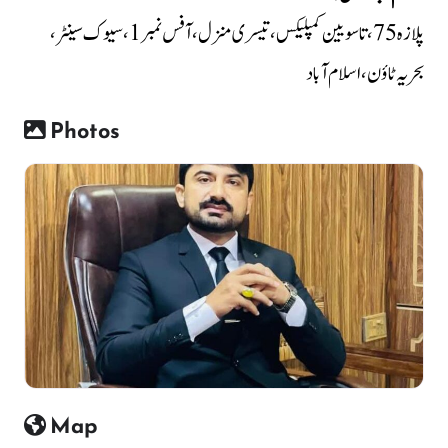
پلازہ 75، تاسویین کمپلیکس، تیسری منزل، آفس نمبر 1، سیوک سینٹر،
بحریہ ٹاؤن، اسلام آباد
Photos
Map