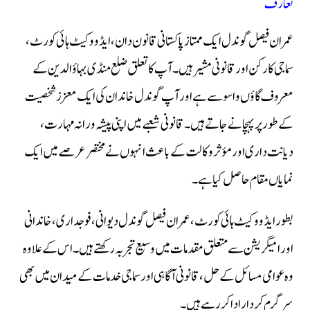
تعارف
عمران فیصل گوندل ایک ممتاز پاکستانی قانون دان، ایڈووکیٹ ہائی کورٹ،
سماجی کارکن اور قانونی مشیر ہیں۔ آپ کا تعلق ضلع منڈی بہاؤالدین کے
معروف گاؤں واسو سے ہے اور آپ گوندل خاندان کی ایک معزز شخصیت
کے طور پر پہچانے جاتے ہیں۔ قانونی شعبے میں اپنی پیشہ ورانہ مہارت،
دیانت داری اور مؤثر وکالت کے باعث انہوں نے مختصر عرصے میں ایک
نمایاں مقام حاصل کیا ہے۔
بطور ایڈووکیٹ ہائی کورٹ، عمران فیصل گوندل دیوانی، فوجداری، خاندانی
اور امیگریشن سے متعلق مقدمات میں وسیع تجربہ رکھتے ہیں۔ اس کے علاوہ
وہ عوامی مسائل کے حل، قانونی آگاہی اور سماجی خدمات کے میدان میں بھی
سرگرم کردار ادا کر رہے ہیں۔