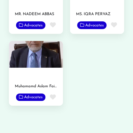
MR. NADEEM ABBAS
MS. IQRA PERVAZ
Favorite
Favor
Advocates
Advocates
Muhamamd Aslam Faiz Gondal
Favorite
Advocates