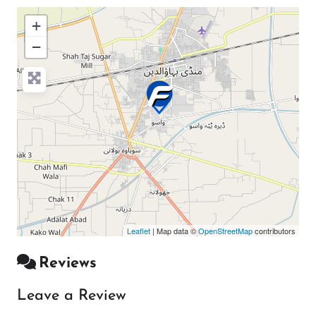
+
−
Press Enter key to search
Leaflet
| Map data ©
OpenStreetMap
contributors
Reviews
Leave a Review