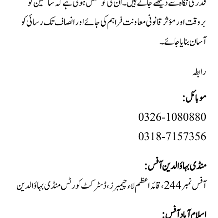
قدر کی نگاہ سے دیکھے جاتے ہیں۔ ان کی کوشش ہوتی ہے کہ سائلین کو
بروقت اور مؤثر قانونی معاونت فراہم کی جائے اور انصاف تک رسائی کو
آسان بنایا جائے۔
رابطہ
موبائل:
0326-1080880
0318-7157356
منڈی بہاؤالدین آفس:
آفس نمبر 244، قائداعظم لاء چیمبرز، ڈسٹرکٹ کورٹس منڈی بہاؤالدین
اسلام آباد آفس: