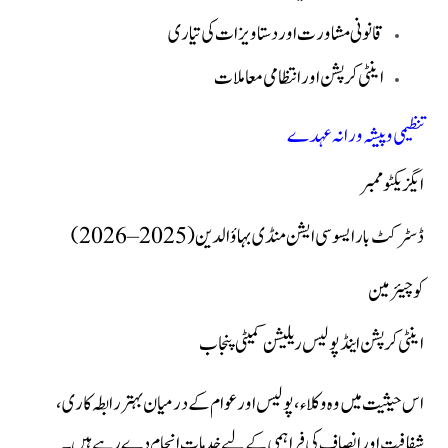
قانونی مشاورت اور دستاویزات کی تیاری
اینٹی کرپشن اور انتظامی معاملات
تنظیمی و پیشہ ورانہ عہدے
ایگزیکٹو ممبر
ڈسٹرکٹ بار ایسوسی ایشن منڈی بہاؤالدین (2025–2026)
کو چیئرمین
اینٹی کرپشن اینڈ پولیس ریلیشن کمیٹی پنجاب
اس حیثیت میں وہ وکلاء، پولیس اور عوام کے درمیان بہتر رابطہ کاری،
شفافیت اور انصاف کی فراہمی کے لیے خدمات انجام دے رہے ہیں۔