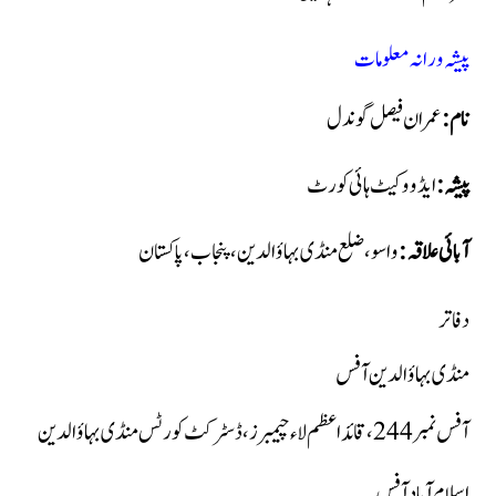
پیشہ ورانہ معلومات
نام:
عمران فیصل گوندل
پیشہ:
ایڈووکیٹ ہائی کورٹ
آبائی علاقہ:
واسو، ضلع منڈی بہاؤالدین، پنجاب، پاکستان
دفاتر
منڈی بہاؤالدین آفس
آفس نمبر 244، قائداعظم لاء چیمبرز، ڈسٹرکٹ کورٹس منڈی بہاؤالدین
اسلام آباد آفس