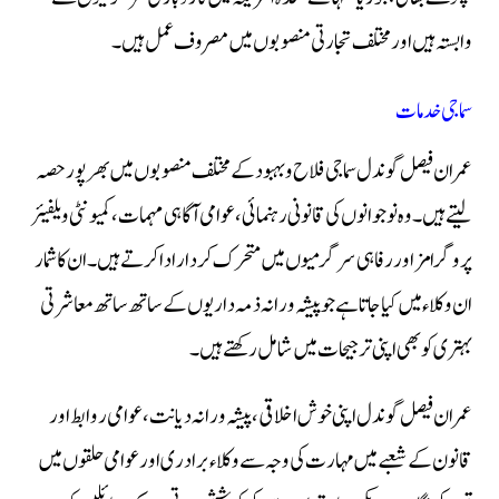
وابستہ ہیں اور مختلف تجارتی منصوبوں میں مصروف عمل ہیں۔
سماجی خدمات
عمران فیصل گوندل سماجی فلاح و بہبود کے مختلف منصوبوں میں بھرپور حصہ
لیتے ہیں۔ وہ نوجوانوں کی قانونی رہنمائی، عوامی آگاہی مہمات، کمیونٹی ویلفیئر
پروگرامز اور رفاہی سرگرمیوں میں متحرک کردار ادا کرتے ہیں۔ ان کا شمار
ان وکلاء میں کیا جاتا ہے جو پیشہ ورانہ ذمہ داریوں کے ساتھ ساتھ معاشرتی
بہتری کو بھی اپنی ترجیحات میں شامل رکھتے ہیں۔
عمران فیصل گوندل اپنی خوش اخلاقی، پیشہ ورانہ دیانت، عوامی روابط اور
قانون کے شعبے میں مہارت کی وجہ سے وکلاء برادری اور عوامی حلقوں میں