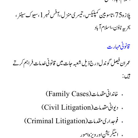
پلازہ 75، تاسویین کمپلیکس، تیسری منزل، آفس نمبر 1، سیوک سینٹر،
بحریہ ٹاؤن، اسلام آباد
قانونی مہارت
عمران فیصل گوندل درج ذیل شعبہ جات میں قانونی خدمات فراہم کرتے
ہیں:
خاندانی مقدمات (Family Cases)
دیوانی مقدمات (Civil Litigation)
فوجداری مقدمات (Criminal Litigation)
امیگریشن اور ویزہ امور