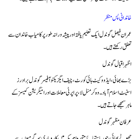
خاندانی پس منظر
عمران فیصل گوندل ایک تعلیم یافتہ اور پیشہ ورانہ طور پر کامیاب خاندان سے
تعلق رکھتے ہیں۔
اظہر اقبال گوندل
بڑے بھائی، ایڈووکیٹ ہائی کورٹ، چیف ایگزیکٹو آفیسر گوندل برادرز
اسٹیٹ اسلام آباد۔ وہ کرمنل لا، پراپرٹی معاملات اور امیگریشن کیسز کے
ماہر سمجھے جاتے ہیں۔
عرفان مظہر گوندل
چھوٹے بھائی، جو ریاستہائے متحدہ امریکہ میں کاروباری سرگرمیوں سے