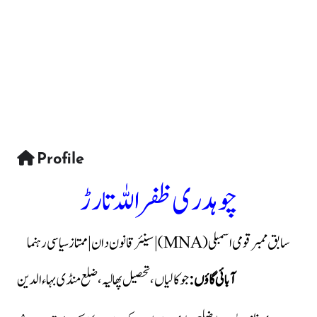
Profile
چوہدری ظفر اللہ تارڑ
سابق ممبر قومی اسمبلی (MNA) | سینئر قانون دان | ممتاز سیاسی رہنما
آبائی گاؤں:
جوکالیاں، تحصیل پھالیہ، ضلع منڈی بہاءالدین