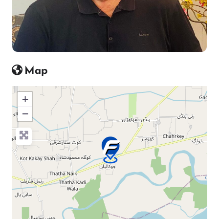
Map
+
−
Press Enter key to search