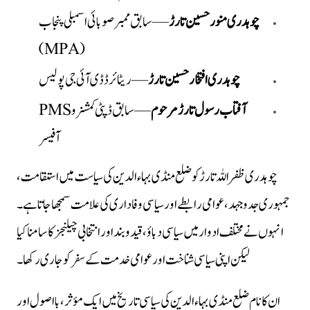
چوہدری منور حسین تارڑ
— سابق ممبر صوبائی اسمبلی پنجاب
(MPA)
چوہدری افتخار حسین تارڑ
— ریٹائرڈ ڈی آئی جی پولیس
آفتاب رسول تارڑ مرحوم
— سابق ڈپٹی کمشنر و PMS
آفیسر
چوہدری ظفر اللہ تارڑ کو ضلع منڈی بہاءالدین کی سیاست میں استقامت،
جمہوری جدوجہد، عوامی رابطے اور سیاسی وفاداری کی علامت سمجھا جاتا ہے۔
انہوں نے مختلف ادوار میں سیاسی دباؤ، قید و بند اور انتخابی چیلنجز کا سامنا کیا
لیکن اپنی سیاسی شناخت اور عوامی خدمت کے سفر کو جاری رکھا۔
ان کا نام ضلع منڈی بہاءالدین کی سیاسی تاریخ میں ایک مؤثر، بااصول اور