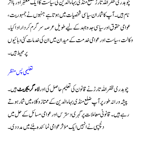
چوہدری ظفر اللہ تارڑ ضلع منڈی بہاءالدین کی سیاست کا ایک معتبر اور بااثر
نام ہیں۔ آپ کا شمار ان سیاسی شخصیات میں ہوتا ہے جنہوں نے جمہوریت،
عوامی حقوق اور سیاسی جدوجہد کے لیے طویل عرصہ سرگرم کردار ادا کیا۔
وکالت، سیاست اور عوامی خدمت کے میدان میں ان کی خدمات کئی دہائیوں
پر محیط ہیں۔
تعلیمی پس منظر
چوہدری ظفر اللہ تارڑ نے قانون کی تعلیم حاصل کی اور
لاء گریجویٹ
ہیں۔
پیشہ ورانہ طور پر آپ ضلع منڈی بہاءالدین کے ممتاز وکلاء میں شمار ہوتے
رہے ہیں۔ قانونی معاملات پر گہری دسترس اور عوامی مسائل کے حل میں
دلچسپی نے انہیں ایک مؤثر عوامی نمائندہ بننے میں مدد دی۔