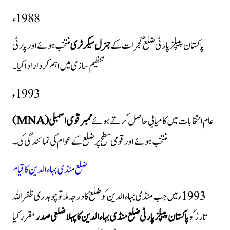
1988ء
پاکستان پیپلز پارٹی ضلع گجرات کے
جنرل سیکرٹری
منتخب ہوئے اور پارٹی
تنظیم سازی میں اہم کردار ادا کیا۔
1993ء
عام انتخابات میں کامیابی حاصل کرتے ہوئے
ممبر قومی اسمبلی (MNA)
منتخب ہوئے اور قومی سطح پر ضلع کے عوام کی نمائندگی کی۔
ضلع منڈی بہاءالدین کا قیام
1993ء میں جب منڈی بہاءالدین کو ضلع کا درجہ ملا تو چوہدری ظفر اللہ
تارڑ کو
پاکستان پیپلز پارٹی ضلع منڈی بہاءالدین کا پہلا ضلعی صدر
مقرر کیا