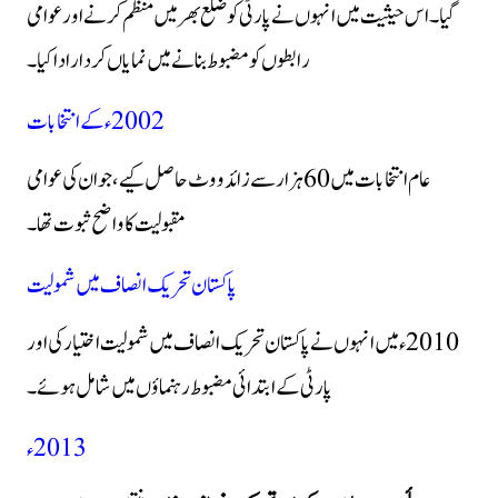
گیا۔ اس حیثیت میں انہوں نے پارٹی کو ضلع بھر میں منظم کرنے اور عوامی
رابطوں کو مضبوط بنانے میں نمایاں کردار ادا کیا۔
2002ء کے انتخابات
عام انتخابات میں 60 ہزار سے زائد ووٹ حاصل کیے، جو ان کی عوامی
مقبولیت کا واضح ثبوت تھا۔
پاکستان تحریک انصاف میں شمولیت
2010ء میں انہوں نے پاکستان تحریک انصاف میں شمولیت اختیار کی اور
پارٹی کے ابتدائی مضبوط رہنماؤں میں شامل ہوئے۔
2013ء