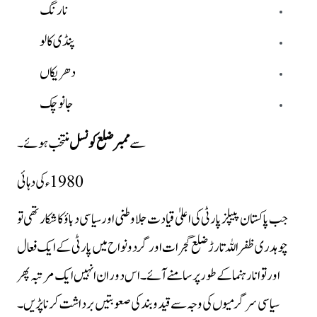
نارنگ
پنڈی کالو
دھریکاں
جانو چک
سے
ممبر ضلع کونسل
منتخب ہوئے۔
1980ء کی دہائی
جب پاکستان پیپلز پارٹی کی اعلیٰ قیادت جلاوطنی اور سیاسی دباؤ کا شکار تھی تو
چوہدری ظفر اللہ تارڑ ضلع گجرات اور گردونواح میں پارٹی کے ایک فعال
اور توانا رہنما کے طور پر سامنے آئے۔ اس دوران انہیں ایک مرتبہ پھر
سیاسی سرگرمیوں کی وجہ سے قید و بند کی صعوبتیں برداشت کرنا پڑیں۔