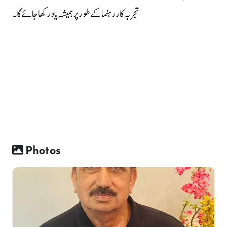
تجربہ کار رہنما کے طور پر ہمیشہ یاد رکھا جائے گا۔
Photos