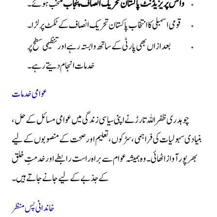
وائس پریزیڈنٹ پاکستان تحریک انصاف پنجاب
منتخب ہوئے۔
قومی اسمبلی کا انتخاب پاکستان تحریک انصاف کے ٹکٹ پر لڑا۔
بعد ازاں بھی پارٹی کے ساتھ وابستہ رہے اور تنظیمی سطح پر
خدمات انجام دیتے رہے۔
عوامی خدمات
چوہدری ظفر اللہ تارڑ نے اپنی سیاسی زندگی میں عوامی مسائل کے حل،
بنیادی سہولیات کی فراہمی، سڑکوں، تعلیم اور صحت کے منصوبوں کے لیے
بھرپور آواز اٹھائی۔ وہ ہمیشہ عوام سے براہ راست رابطے اور خدمتِ خلق
کے جذبے کے لیے جانے جاتے ہیں۔
خاندانی پس منظر