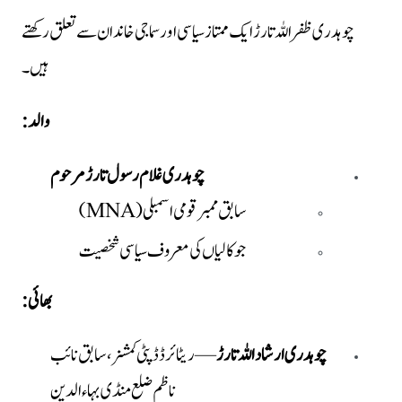
چوہدری ظفر اللہ تارڑ ایک ممتاز سیاسی اور سماجی خاندان سے تعلق رکھتے
ہیں۔
والد:
چوہدری غلام رسول تارڑ مرحوم
سابق ممبر قومی اسمبلی (MNA)
جوکالیاں کی معروف سیاسی شخصیت
بھائی:
چوہدری ارشاد اللہ تارڑ
— ریٹائرڈ ڈپٹی کمشنر، سابق نائب
ناظم ضلع منڈی بہاءالدین