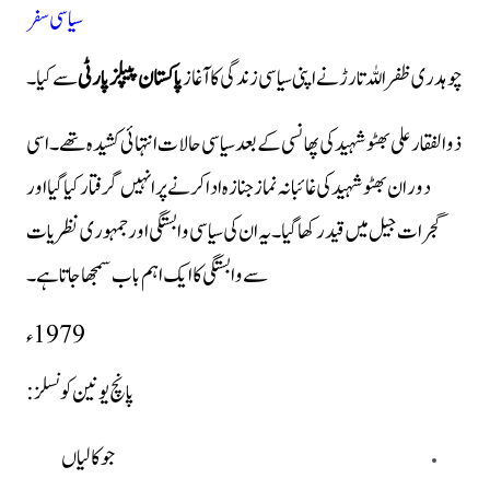
سیاسی سفر
چوہدری ظفر اللہ تارڑ نے اپنی سیاسی زندگی کا آغاز
پاکستان پیپلز پارٹی
سے کیا۔
ذوالفقار علی بھٹو شہید کی پھانسی کے بعد سیاسی حالات انتہائی کشیدہ تھے۔ اسی
دوران بھٹو شہید کی غائبانہ نماز جنازہ ادا کرنے پر انہیں گرفتار کیا گیا اور
گجرات جیل میں قید رکھا گیا۔ یہ ان کی سیاسی وابستگی اور جمہوری نظریات
سے وابستگی کا ایک اہم باب سمجھا جاتا ہے۔
1979ء
پانچ یونین کونسلز:
جوکالیاں