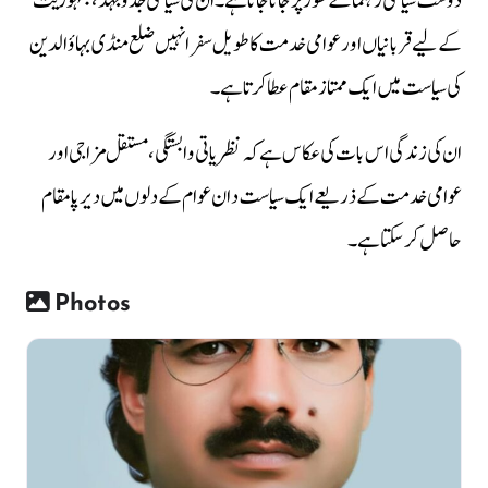
دوست سیاسی رہنما کے طور پر جانا جاتا ہے۔ ان کی سیاسی جدوجہد، جمہوریت
کے لیے قربانیاں اور عوامی خدمت کا طویل سفر انہیں ضلع منڈی بہاؤالدین
کی سیاست میں ایک ممتاز مقام عطا کرتا ہے۔
ان کی زندگی اس بات کی عکاس ہے کہ نظریاتی وابستگی، مستقل مزاجی اور
عوامی خدمت کے ذریعے ایک سیاست دان عوام کے دلوں میں دیرپا مقام
حاصل کر سکتا ہے۔
Photos