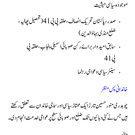
موجودہ سیاسی حیثیت
صدر، پاکستان تحریک انصاف، حلقہ پی پی 41 (تحصیل پھالیہ،
ضلع منڈی بہاؤالدین)
سابق امیدوار برائے رکن صوبائی اسمبلی پنجاب، حلقہ پی
پی 41
سینئر سیاسی و عوامی رہنما
خاندانی پس منظر
چوہدری منور حسین تارڑ ایک ممتاز سیاسی اور سماجی خاندان سے تعلق رکھتے
ہیں جس نے کئی دہائیوں تک ضلع اور صوبائی سطح پر عوامی خدمت انجام دی۔
والد