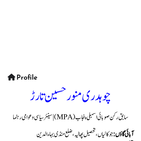
Profile
چوہدری منور حسین تارڑ
سابق رکن صوبائی اسمبلی پنجاب (MPA) | سینئر سیاسی و عوامی رہنما
آبائی گاؤں:
جوکالیاں، تحصیل پھالیہ، ضلع منڈی بہاءالدین