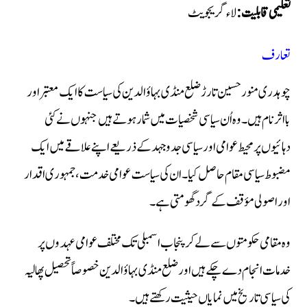
تعلیمی قابلیت:
لاء گریجویٹ
تعارف
چوہدری منور حسین تارڑ ضلع منڈی بہاؤالدین کی سیاست کا ایک معتبر اور
بااثر نام ہیں۔ وہ اُن سیاسی شخصیات میں شمار ہوتے ہیں جنہوں نے کئی
دہائیوں پر محیط عوامی اور سیاسی جدوجہد کے ذریعے اپنے علاقے میں ایک
مضبوط سیاسی مقام حاصل کیا۔ ان کی سیاست عوامی خدمت، جمہوری اقدار
اور اصولی مؤقف کے گرد گھومتی ہے۔
وہ مقامی حکومتوں سے لے کر پنجاب اسمبلی تک مختلف عوامی عہدوں پر
خدمات انجام دے چکے ہیں اور ضلع منڈی بہاؤالدین خصوصاً تحصیل پھالیہ
کی سیاسی تاریخ میں نمایاں حیثیت رکھتے ہیں۔