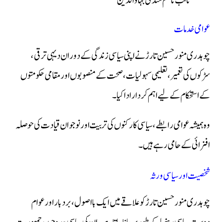
نائب ناظم منڈی بہاؤالدین
عوامی خدمات
چوہدری منور حسین تارڑ نے اپنی سیاسی زندگی کے دوران دیہی ترقی،
سڑکوں کی تعمیر، تعلیمی سہولیات، صحت کے منصوبوں اور مقامی حکومتوں
کے استحکام کے لیے اہم کردار ادا کیا۔
وہ ہمیشہ عوامی رابطے، سیاسی کارکنوں کی تربیت اور نوجوان قیادت کی حوصلہ
افزائی کے حامی رہے ہیں۔
شخصیت اور سیاسی ورثہ
چوہدری منور حسین تارڑ کو علاقے میں ایک بااصول، بردبار اور عوام