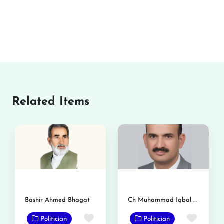
Related Items
Bashir Ahmed Bhagat
Ch Muhammad Iqbal Bosal
Favorite
Favor
Politician
Politician