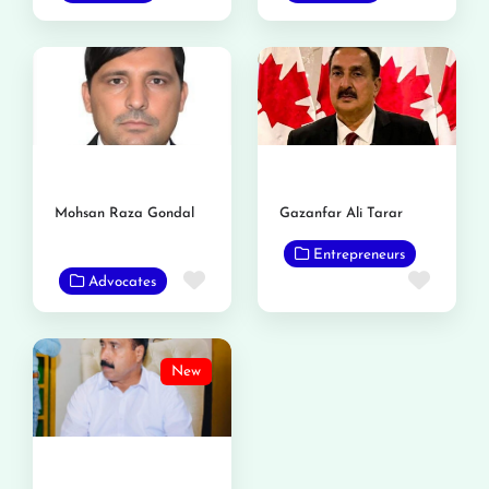
Mohsan Raza Gondal
Gazanfar Ali Tarar
Entrepreneurs
Favorite
Favor
Advocates
New