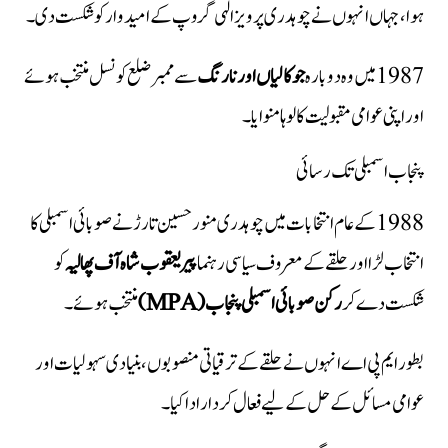
ہوا، جہاں انہوں نے چوہدری پرویز الٰہی گروپ کے امیدوار کو شکست دی۔
1987 میں وہ دوبارہ
جوکالیاں اور نارنگ
سے ممبر ضلع کونسل منتخب ہوئے
اور اپنی عوامی مقبولیت کا لوہا منوایا۔
پنجاب اسمبلی تک رسائی
1988 کے عام انتخابات میں چوہدری منور حسین تارڑ نے صوبائی اسمبلی کا
انتخاب لڑا اور حلقے کے معروف سیاسی رہنما
پیر یعقوب شاہ آف پھالیہ
کو
شکست دے کر
رکن صوبائی اسمبلی پنجاب (MPA)
منتخب ہوئے۔
بطور ایم پی اے انہوں نے حلقے کے ترقیاتی منصوبوں، بنیادی سہولیات اور
عوامی مسائل کے حل کے لیے فعال کردار ادا کیا۔