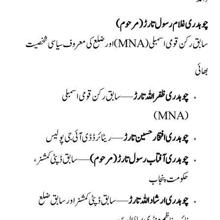
چوہدری غلام رسول تارڑ (مرحوم)
سابق رکن قومی اسمبلی (MNA) اور ضلع کی معروف سیاسی شخصیت
بھائی
چوہدری ظفر اللہ تارڑ
— سابق رکن قومی اسمبلی
(MNA)
چوہدری افتخار حسین تارڑ
— ریٹائرڈ ڈی آئی جی پولیس
چوہدری آفتاب رسول تارڑ (مرحوم)
— سابق ڈپٹی کمشنر،
حکومت پنجاب
چوہدری ارشاد اللہ تارڑ
— سابق ڈپٹی کمشنر اور سابق ضلع