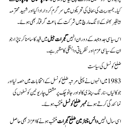
کیا۔ جمہوریت کی بحالی کی تحریکوں میں سرگرم کردار ادا کیا اور شہید محترمہ
بینظیر بھٹو کے لانگ مارچ میں شرکت کے باعث گرفتار بھی ہوئے۔
اس سیاسی جدوجہد کے دوران انہیں
گجرات جیل
میں قید کا سامنا کرنا پڑا، جو
ان کے سیاسی عزم اور نظریاتی وابستگی کا مظہر ہے۔
ضلع کونسل کی سیاست
1983 میں انہوں نے پہلی مرتبہ ضلع کونسل کے انتخابات میں حصہ لیا اور
جوکالیاں، نارنگ، پنڈی کالو اور جانو چک پر مشتمل چار یونین کونسلوں کی
نمائندگی کرتے ہوئے
ممبر ضلع کونسل
منتخب ہوئے۔
اسی سال انہیں
وائس چیئرمین ضلع گجرات
منتخب ہونے کا اعزاز بھی حاصل