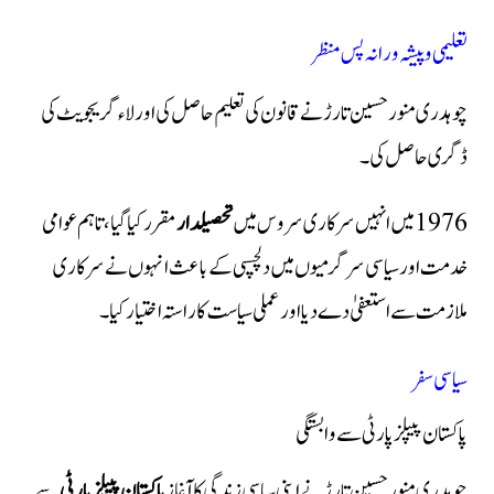
تعلیمی و پیشہ ورانہ پس منظر
چوہدری منور حسین تارڑ نے قانون کی تعلیم حاصل کی اور لاء گریجویٹ کی
ڈگری حاصل کی۔
1976 میں انہیں سرکاری سروس میں
تحصیلدار
مقرر کیا گیا، تاہم عوامی
خدمت اور سیاسی سرگرمیوں میں دلچسپی کے باعث انہوں نے سرکاری
ملازمت سے استعفیٰ دے دیا اور عملی سیاست کا راستہ اختیار کیا۔
سیاسی سفر
پاکستان پیپلز پارٹی سے وابستگی
چوہدری منور حسین تارڑ نے اپنی سیاسی زندگی کا آغاز
پاکستان پیپلز پارٹی
سے