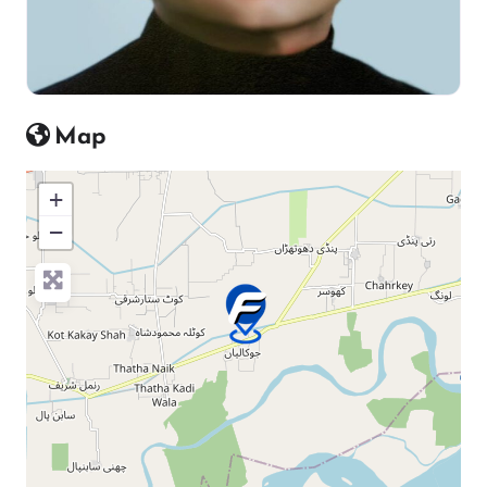
Map
+
−
Press Enter key to search