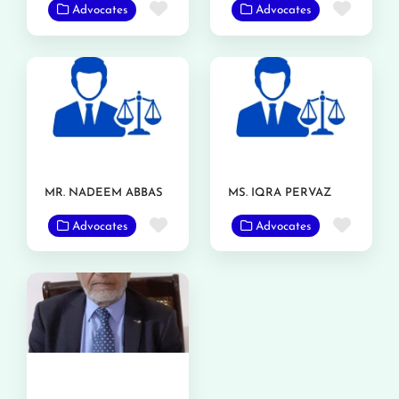
Favorite
Favor
Advocates
Advocates
MR. NADEEM ABBAS
MS. IQRA PERVAZ
Favorite
Favor
Advocates
Advocates