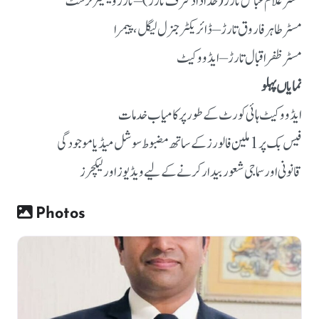
مسٹر غلام عباس تارڑ (خداداد شرف تارڑ) – تارڑ ویلفیئر ٹرسٹ
مسٹر طاہر فاروق تارڑ – ڈائریکٹر جنرل لیگل، پیمرا
مسٹر ظفر اقبال تارڑ – ایڈووکیٹ
نمایاں پہلو
ایڈووکیٹ ہائی کورٹ کے طور پر کامیاب خدمات
فیس بک پر 1 ملین فالورز کے ساتھ مضبوط سوشل میڈیا موجودگی
قانونی اور سماجی شعور بیدار کرنے کے لیے ویڈیوز اور لیکچرز
Photos