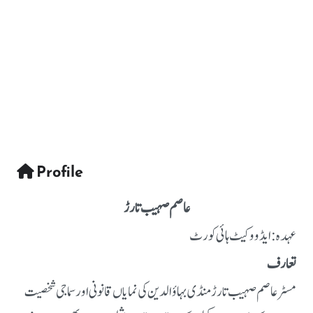
Profile
عاصم صہیب تارڑ
عہدہ: ایڈووکیٹ ہائی کورٹ
تعارف
مسٹر عاصم صہیب تارڑ منڈی بہاؤالدین کی نمایاں قانونی اور سماجی شخصیت