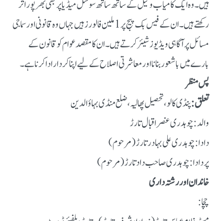
ہیں۔ وہ ایک کامیاب وکیل کے ساتھ ساتھ سوشل میڈیا پر بھی بھرپور اثر
رکھتے ہیں۔ ان کے فیس بک پیج پر 1 ملین فالورز ہیں جہاں وہ قانونی اور سماجی
مسائل پر آگاہی ویڈیوز شیئر کرتے ہیں۔ ان کا مقصد عوام کو قانون کے
بارے میں باشعور بنانا اور معاشرتی اصلاح کے لیے اپنا کردار ادا کرنا ہے۔
پس منظر
تعلق:
پنڈی کالو، تحصیل پھالیہ، ضلع منڈی بہاؤالدین
والد: چوہدری عنصر اقبال تارڑ
دادا: چوہدری علی بہادر تارڑ (مرحوم)
پردادا: چوہدری صاحب داد تارڑ (مرحوم)
خاندان اور رشتہ داری
چچا: