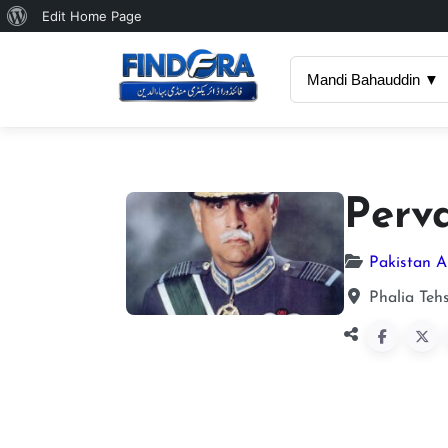
About
Edit Home Page
WordPress
Mandi Bahauddin ▼
Perv
Pakistan A
Phalia Teh