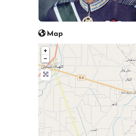
Map
+
−