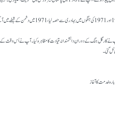
آپ کا عسکری سفر فخر و قربانی کی داستان ہے — 1965 اور
ف آف ایئر اسٹاف (1997–2000)، آپ نے کارگل جنگ کے دوران دانشمندانہ قیادت کا مظاہرہ کیا۔ آپ ن
 ٹل گئی۔