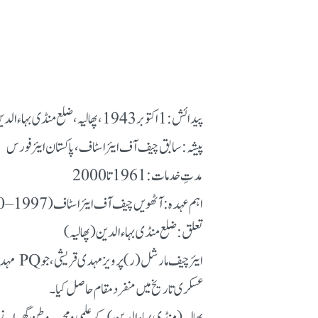
پیدائش: 1 اکتوبر 1943، پھالیہ، ضلع منڈی بہاءالدین، پنجاب، پاکستان
پیشہ: سابق چیف آف ایئر اسٹاف، پاکستان ایئر فورس
مدتِ خدمات: 1961 تا 2000
اہم عہدہ: آٹھویں چیف آف ایئر اسٹاف (1997–2000)
تعلق: ضلع منڈی بہاءالدین (پھالیہ)
ایئر چ
عسکری تاریخ میں منفرد مقام حاصل کیا۔