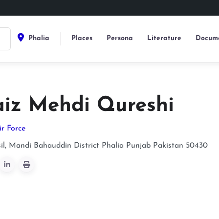
Phalia
Places
Persona
Literature
Docume
aiz Mehdi Qureshi
ir Force
sil, Mandi Bahauddin District
Phalia
Punjab
Pakistan
50430