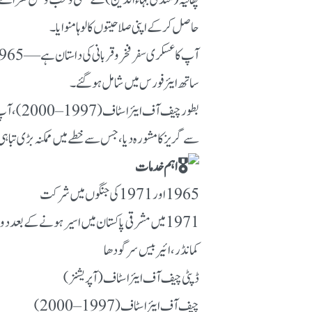
حاصل کر کے اپنی صلاحیتوں کا لوہا منوایا۔
ساتھ ایئر فورس میں شامل ہو گئے۔
بطور چی
سے گریز کا مشورہ دیا، جس سے خطے میں ممکنہ بڑی تباہی
اہم خدمات
1965 اور 1971 کی جنگوں میں شرکت
1971 میں مشرقی پاکستان میں اسیر ہونے کے بعد دوبارہ خدمت کا آغاز
کمانڈر، ائیر بیس سرگودھا
ڈپٹی چیف آف ایئر اسٹاف (آپریشنز)
چیف آف ایئر اسٹاف (1997–2000)