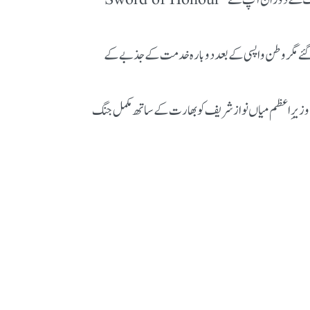
پھالیہ (منڈی بہاءالدین) کے علمی و محب وطن گھرانے میں پیدا ہوئے، آپ نے 1961 میں پاکستان ایئر فورس میں شمولیت اختیار کی۔ تربیت کے دوران آپ نے “Sword of Honour”
 1971 کی جنگوں میں بہادری سے حصہ لیا، 1971 میں دشمن کے قبضے میں آ گئے مگر وطن واپسی کے بعد دوبارہ خدمت کے جذبے کے
ے اُس وقت کے وزیرِاعظم میاں نواز شریف کو بھارت کے ساتھ مکمل جنگ