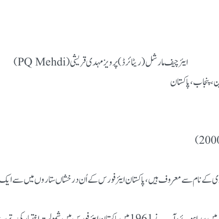
ایئر چیف مارشل (ریٹائرڈ) پرویز مہدی قریشی (PQ Mehdi)
یف مارشل (ر) پرویز مہدی قریشی، جو PQ مہدی کے نام سے معروف ہیں، پاکستان ایئر فورس کے اُن درخشاں س