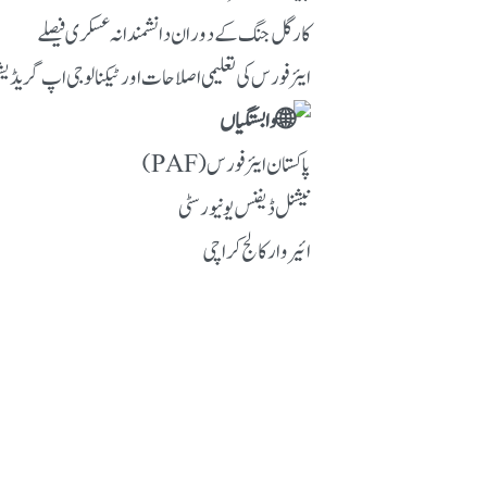
کارگل جنگ کے دوران دانشمندانہ عسکری فیصلے
ایئر فورس کی تعلیمی اصلاحات اور ٹیکنالوجی اپ گریڈی
وابستگیاں
پاکستان ایئر فورس (PAF)
نیشنل ڈیفنس یونیورسٹی
ائیر وار کالج کراچی