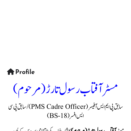
Profile
مسٹر آفتاب رسول تارڑ (مرحوم)
سابق پی ایم ایس آفیسر (PMS Cadre Officer) / سابق پی سی
ایس افسر (BS-18)