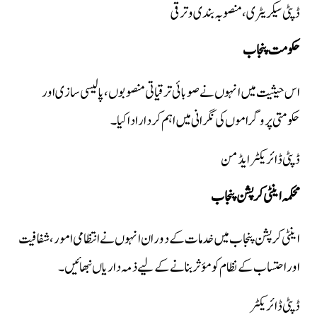
ڈپٹی سیکریٹری، منصوبہ بندی و ترقی
حکومت پنجاب
اس حیثیت میں انہوں نے صوبائی ترقیاتی منصوبوں، پالیسی سازی اور
حکومتی پروگراموں کی نگرانی میں اہم کردار ادا کیا۔
ڈپٹی ڈائریکٹر ایڈمن
محکمہ اینٹی کرپشن پنجاب
اینٹی کرپشن پنجاب میں خدمات کے دوران انہوں نے انتظامی امور، شفافیت
اور احتساب کے نظام کو مؤثر بنانے کے لیے ذمہ داریاں نبھائیں۔
ڈپٹی ڈائریکٹر