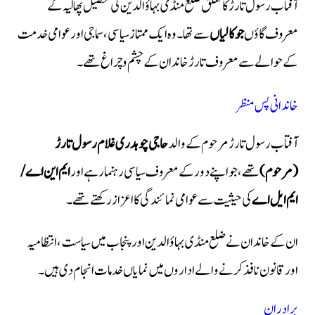
آفتاب رسول تارڑ کا تعلق ضلع منڈی بہاؤالدین کی تحصیل پھالیہ کے
معروف گاؤں
جوکالیاں
سے تھا۔ وہ ایک ممتاز سیاسی، سماجی اور عوامی خدمت
کے حوالے سے معروف تارڑ خاندان کے چشم و چراغ تھے۔
خاندانی پس منظر
آفتاب رسول تارڑ مرحوم کے والد
حاجی چوہدری غلام رسول تارڑ
(مرحوم)
تھے، جو اپنے دور کے معروف سیاسی رہنما رہے اور
ایم این اے /
ایم ایل اے
کی حیثیت سے عوامی نمائندگی کا اعزاز رکھتے تھے۔
ان کے خاندان نے ضلع منڈی بہاؤالدین اور پنجاب میں سیاست، انتظامیہ
اور قانون نافذ کرنے والے اداروں میں نمایاں خدمات انجام دی ہیں۔
برادران