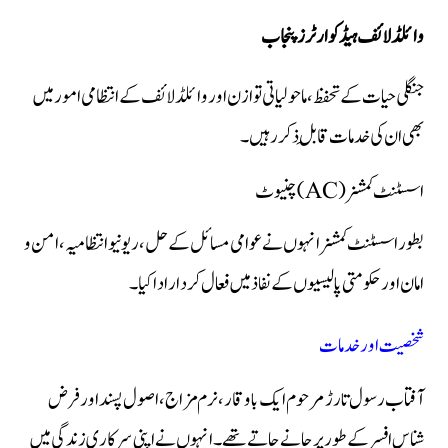
وائلڈ لائف ہیڈکوارٹرز پنجاب
جنگلی حیات کے تحفظ، ماحولیاتی توازن اور وائلڈ لائف کے انتظامی امور میں
بھی ان کی خدمات قابلِ ذکر رہیں۔
اسسٹنٹ کمشنر (AC) چنیوٹ
بطور اسسٹنٹ کمشنر انہوں نے عوامی مسائل کے حل، ریونیو انتظامیہ، امن و
امان اور حکومتی پالیسیوں کے نفاذ میں فعال کردار ادا کیا۔
شخصیت اور خدمات
آفتاب رسول تارڑ مرحوم ایک باوقار، نرم مزاج، اصول پسند اور فرض
شناس افسر کے طور پر جانے جاتے تھے۔ انہوں نے اپنی سرکاری زندگی میں