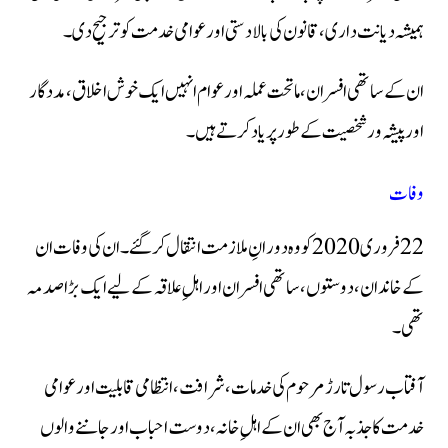
ہمیشہ دیانت داری، قانون کی بالادستی اور عوامی خدمت کو ترجیح دی۔
ان کے ساتھی افسران، ماتحت عملہ اور عوام انہیں ایک خوش اخلاق، مددگار
اور پیشہ ور شخصیت کے طور پر یاد کرتے ہیں۔
وفات
22 فروری 2020 کو وہ دورانِ ملازمت انتقال کر گئے۔ ان کی وفات ان
کے خاندان، دوستوں، ساتھی افسران اور اہلِ علاقہ کے لیے ایک بڑا صدمہ
تھی۔
آفتاب رسول تارڑ مرحوم کی خدمات، شرافت، انتظامی قابلیت اور عوامی
خدمت کا جذبہ آج بھی ان کے اہلِ خانہ، دوست احباب اور جاننے والوں