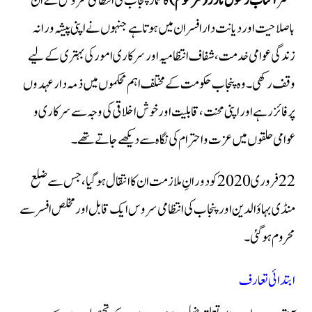
مسٹر
آفتاب رسول تارڑ (مرحوم)
کا شمار پنجاب کی انتظامی سروس کے اُن
باصلاحیت اور دیانت دار افسران میں ہوتا ہے جنہوں نے اپنی پیشہ ورانہ
زندگی عوامی خدمت، شفاف انتظامیہ اور سرکاری امور کی بہتری کے لیے
وقف رکھی۔ وہ پنجاب حکومت کے مختلف اہم محکموں میں ذمہ دار عہدوں
پر فائز رہے اور اپنی محنت، قابلیت اور خوش اخلاقی کی وجہ سے سرکاری و
عوامی حلقوں میں عزت و احترام کی نگاہ سے دیکھے جاتے تھے۔
22 فروری 2020 کو دورانِ ملازمت ان کا انتقال ہو گیا، جس سے ضلع
منڈی بہاؤالدین اور پنجاب کی انتظامی سروس ایک قابل اور مخلص افسر سے
محروم ہو گئی۔
ابتدائی تعارف