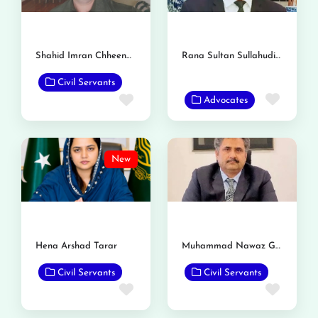
Shahid Imran Chheenah
Rana Sultan Sullahudin Khan
Civil Servants
Favor
Favorite
Advocates
New
Hena Arshad Tarar
Muhammad Nawaz Gondal
Civil Servants
Civil Servants
Favorite
Favor