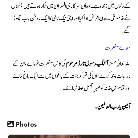
کے دلوں میں زندہ ہے۔ وہ اُن سرکاری افسران میں شمار ہوتے ہیں جنہوں
نے خاموشی سے اپنا فرض ادا کیا اور اپنی نیک نامی کا ایک روشن باب چھوڑ
گئے۔
دعائے مغفرت
اللہ تعالیٰ مسٹر
آفتاب رسول تارڑ مرحوم
کی کامل مغفرت فرمائے، ان کے
درجات بلند کرے، ان کی قبر کو جنت کے باغوں میں سے ایک باغ بنائے
اور تمام اہلِ خانہ کو صبرِ جمیل عطا فرمائے۔
آمین یا رب العالمین۔
Photos