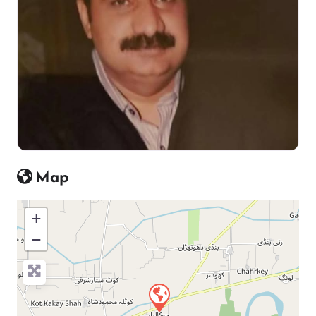
Map
+
−
Press Enter key to search