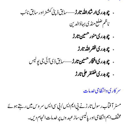
چوہدری ارشاد اللہ تارڑ
— سابق ڈپٹی کمشنر اور سابق نائب
ناظم ضلع منڈی بہاؤالدین
چوہدری منور حسین تارڑ
چوہدری ظفر اللہ تارڑ
چوہدری افتخار حسین تارڑ
— سابق ڈی آئی جی پولیس
چوہدری غضنفر علی تارڑ
سرکاری و انتظامی خدمات
مسٹر آفتاب رسول تارڑ نے پی ایم ایس/پی سی ایس سروس میں رہتے ہوئے
مختلف اہم انتظامی اور پالیسی ساز عہدوں پر خدمات انجام دیں۔