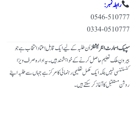
رابطہ نمبر:
0546-510777
0334-0510777
سپیک اسمارٹ انٹرنیشنلز
اُن طلبہ کے لیے ایک قابلِ اعتماد انتخاب ہے جو
بیرونِ ملک تعلیم حاصل کرنے کے خواہشمند ہیں۔ یہ ادارہ صرف ویزا
کنسلٹنسی نہیں بلکہ ایک مکمل تعلیمی رہنمائی کا مرکز ہے جہاں سے طلبہ اپنے
روشن مستقبل کا آغاز کر سکتے ہیں۔