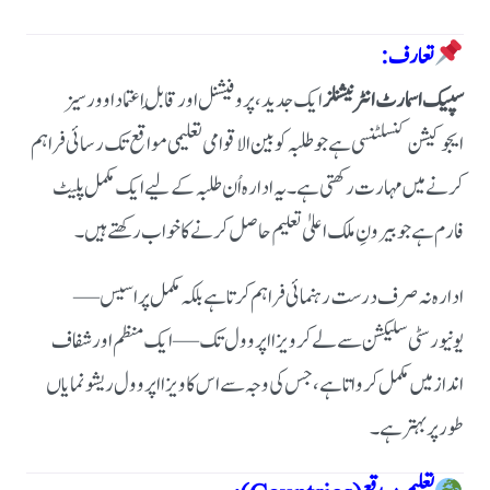
تعارف:
سپیک اسمارٹ انٹرنیشنلز
ایک جدید، پروفیشنل اور قابلِ اعتماد اوورسیز
ایجوکیشن کنسلٹنسی ہے جو طلبہ کو بین الاقوامی تعلیمی مواقع تک رسائی فراہم
کرنے میں مہارت رکھتی ہے۔ یہ ادارہ اُن طلبہ کے لیے ایک مکمل پلیٹ
فارم ہے جو بیرونِ ملک اعلیٰ تعلیم حاصل کرنے کا خواب رکھتے ہیں۔
ادارہ نہ صرف درست رہنمائی فراہم کرتا ہے بلکہ مکمل پراسیس —
یونیورسٹی سلیکشن سے لے کر ویزا اپروول تک — ایک منظم اور شفاف
انداز میں مکمل کرواتا ہے، جس کی وجہ سے اس کا ویزا اپروول ریشو نمایاں
طور پر بہتر ہے۔