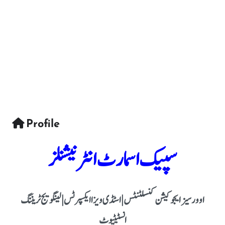
Profile
سپیک اسمارٹ انٹرنیشنلز
اوورسیز ایجوکیشن کنسلٹنٹس | اسٹڈی ویزا ایکسپرٹس | لینگویج ٹریننگ
انسٹیٹیوٹ