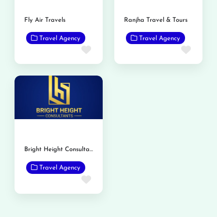
Fly Air Travels
Ranjha Travel & Tours
Travel Agency
Travel Agency
Favorite
Favor
Bright Height Consultants
Travel Agency
Favorite