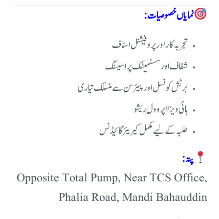
نمایاں خصوصیات:
تجربہ کار اور پروفیشنل اسٹاف
شفاف اور سسٹمیٹک پراسیسنگ
برٹش کونسل اور پیئرسن سے منسلک تیاری
ہائی ویزا اپروول ریشو
طلبہ کے لیے مکمل کیریئر گائیڈنس
پتہ:
Opposite Total Pump, Near TCS Office,
Phalia Road, Mandi Bahauddin