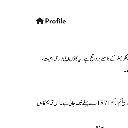
Profile
لومیٹر کے فاصلے پر واقع ہے۔ یہ گاؤں اپنی زرعی اہمیت،
ے۔
آباد تھی، جس کی تاریخ کم از کم 1871ء سے پہلے تک جاتی ہے۔ اس قدیم گاؤں