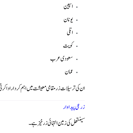
اسپین
یونان
اٹلی
کویت
سعودی عرب
عمان
ان کی ترسیلات زر مقامی معیشت میں اہم کردار ادا کرت
زرعی پیداوار
سینتھل کی زمین انتہائی زرخیز ہے۔