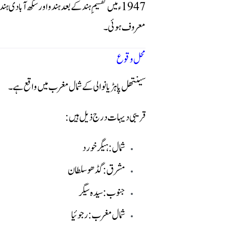
1947ء میں تقسیمِ ہند کے بعد ہندو اور سکھ آبادی ہندوستان منتقل ہوگئی، جبکہ مسلمان آبادی نے موجودہ مقام پر نئی بستی آباد کی، جو وقت گزرنے کے ساتھ
معروف ہوئی۔
محل وقوع
سینتھل پاہڑیانوالی کے شمال مغرب میں واقع ہے۔
قریبی دیہات درج ذیل ہیں:
شمال: ہیگر خورد
مشرق: گڈھو سلطان
جنوب: سیدہ سیگر
شمال مغرب: رجوئیا