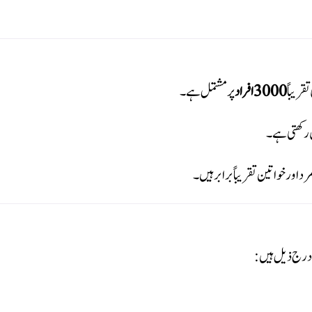
قریباً
3000 افراد
پر مشتمل ہے۔
 رکھتی ہے۔
 اور خواتین تقریباً برابر ہیں۔
 درج ذیل ہیں: