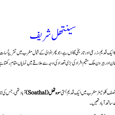
سینتھل شریف
ایک قدیم، زرعی اور تاریخی گاؤں ہے، جو پھرانوالی کے شمال مغرب میں تقریباً سات ک
رجحان اور بیرون ملک مقیم افراد کی بڑی تعداد کی وجہ سے علاقے میں نمایاں مقام رکھتا ہ
نصف کلومیٹر مغرب میں ایک قدیم بستی
سوہ تھل (Soathal)
ے ساتھ آباد تھیں۔