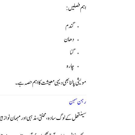
اہم فصلیں:
گندم
دھان
گنا
چارہ
مویشی پالنا بھی دیہی معیشت کا اہم حصہ ہے۔
رہن سہن
سینتھل کے لوگ سادہ، محنتی، مذہبی اور مہمان نواز ہ