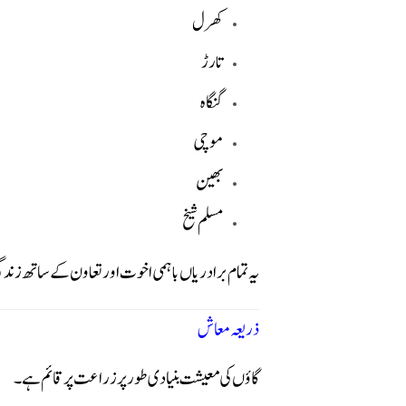
کھرل
تارڑ
لنگاہ
موچی
بھین
مسلم شیخ
یہ تمام برادریاں باہمی اخوت اور تعاون کے ساتھ زند
ذریعہ معاش
گاؤں کی معیشت بنیادی طور پر زراعت پر قائم ہے۔