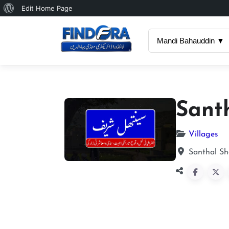
About
Edit Home Page
WordPress
Mandi Bahauddin ▼
Sant
Villages
Santhal Sh