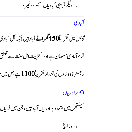
دیگر قریبی آبادیاں: آؤدو وغیرہ
آبادی
گاؤں میں تقریباً
450 گھرانے
آباد ہیں جبکہ کل آبادی ت
تمام آبادی مسلمان ہے اور اکثریت اہل سنت سے تعلق
رجسٹرڈ ووٹروں کی تعداد تقریباً
1100
ہے جن میں مرد
اہم برادریاں
سینتھل میں متعدد برادریاں آباد ہیں، جن میں نمایاں
وڑائچ