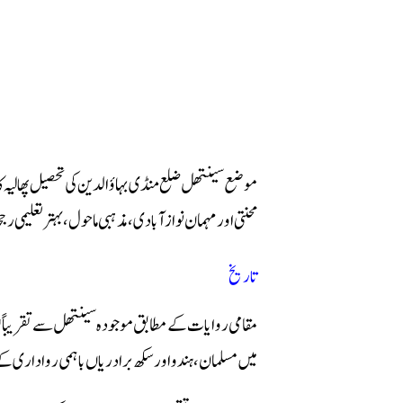
موضع سینتھل ضلع منڈی بہاؤالدین کی تحصیل پھالیہ کا 
محنتی اور مہمان نواز آبادی، مذہبی ماحول، بہتر تعلیمی 
تاریخ
مقامی روایات کے مطابق موجودہ سینتھل سے تقریباً 
میں مسلمان، ہندو اور سکھ برادریاں باہمی رواداری ک