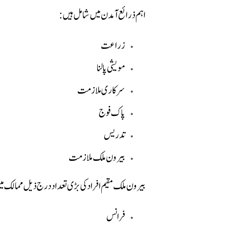
اہم ذرائع آمدن میں شامل ہیں:
زراعت
مویشی پالنا
سرکاری ملازمت
پاک فوج
تدریس
بیرون ملک ملازمت
بیرون ملک مقیم افراد کی بڑی تعداد درج ذیل ممالک م
فرانس