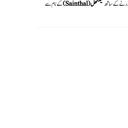
سینتھل (Sainthal)
کے نام سے