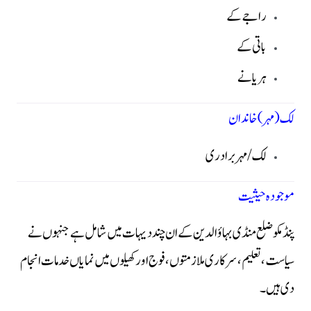
راجے کے
باتی کے
ہریانے
لک (مہر) خاندان
لک / مہر برادری
موجودہ حیثیت
پنڈ مکو ضلع منڈی بہاؤالدین کے ان چند دیہات میں شامل ہے جنہوں نے
سیاست، تعلیم، سرکاری ملازمتوں، فوج اور کھیلوں میں نمایاں خدمات انجام
دی ہیں۔