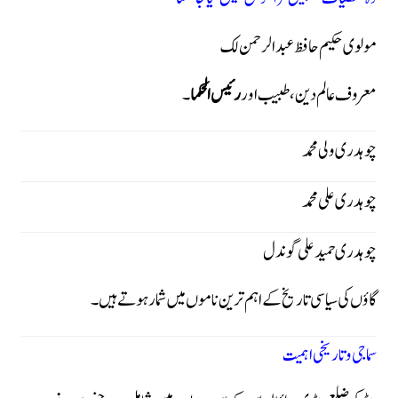
مولوی حکیم حافظ عبدالرحمن لک
معروف عالم دین، طبیب اور
رئیس الحکما
۔
چوہدری ولی محمد
چوہدری علی محمد
چوہدری حمید علی گوندل
گاؤں کی سیاسی تاریخ کے اہم ترین ناموں میں شمار ہوتے ہیں۔
سماجی و تاریخی اہمیت