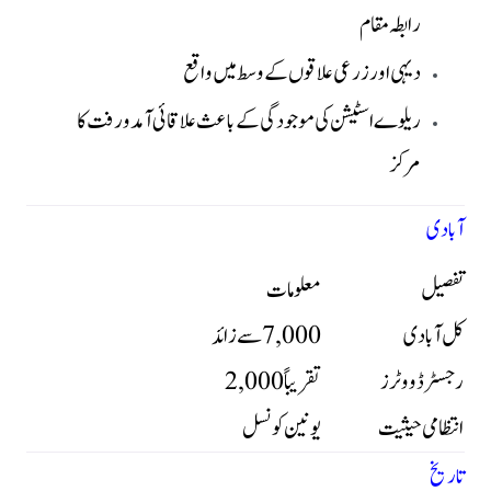
رابطہ مقام
دیہی اور زرعی علاقوں کے وسط میں واقع
ریلوے اسٹیشن کی موجودگی کے باعث علاقائی آمدورفت کا
مرکز
آبادی
تفصیل
معلومات
کل آبادی
7,000 سے زائد
رجسٹرڈ ووٹرز
تقریباً 2,000
انتظامی حیثیت
یونین کونسل
تاریخ