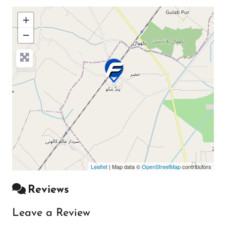
+
−
Press Enter key to search
Leaflet
| Map data ©
OpenStreetMap
contributors
Reviews
Leave a Review