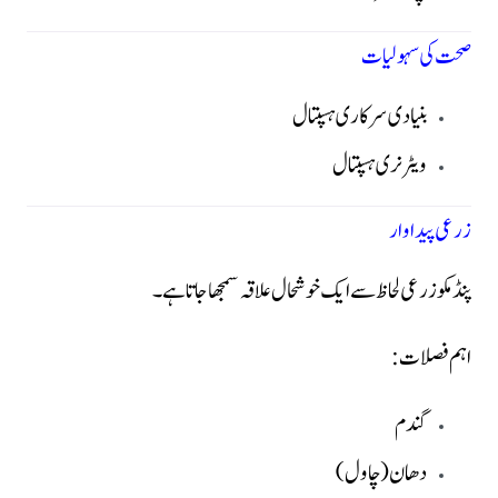
صحت کی سہولیات
بنیادی سرکاری ہسپتال
ویٹرنری ہسپتال
زرعی پیداوار
پنڈ مکو زرعی لحاظ سے ایک خوشحال علاقہ سمجھا جاتا ہے۔
اہم فصلات:
گندم
دھان (چاول)