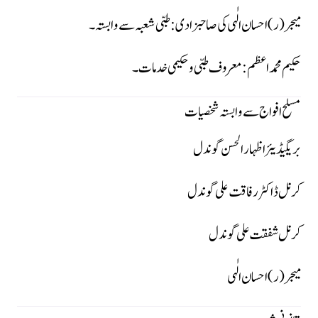
میجر (ر) احسان الٰہی کی صاحبزادی:
طبی شعبہ سے وابستہ۔
حکیم محمد اعظم:
معروف طبی و حکیمی خدمات۔
مسلح افواج سے وابستہ شخصیات
بریگیڈیئر اظہار الحسن گوندل
کرنل ڈاکٹر رفاقت علی گوندل
کرنل شفقت علی گوندل
میجر (ر) احسان الٰہی