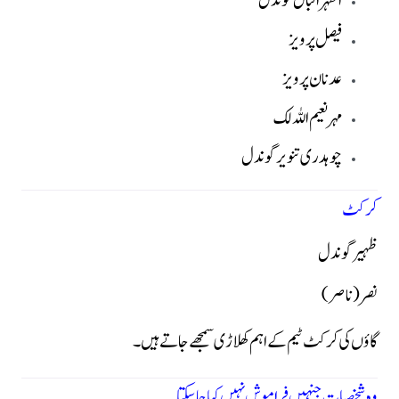
اظہر اقبال گوندل
فیصل پرویز
عدنان پرویز
مہر نعیم اللہ لک
چوہدری تنویر گوندل
کرکٹ
ظہیر گوندل
نصر (ناصر)
گاؤں کی کرکٹ ٹیم کے اہم کھلاڑی سمجھے جاتے ہیں۔
وہ شخصیات جنہیں فراموش نہیں کیا جا سکتا