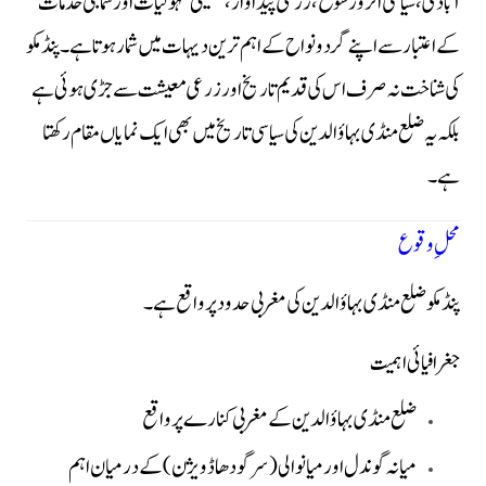
آبادی، سیاسی اثر و رسوخ، زرعی پیداوار، تعلیمی سہولیات اور سماجی خدمات
کے اعتبار سے اپنے گرد و نواح کے اہم ترین دیہات میں شمار ہوتا ہے۔ پنڈ مکو
کی شناخت نہ صرف اس کی قدیم تاریخ اور زرعی معیشت سے جڑی ہوئی ہے
بلکہ یہ ضلع منڈی بہاؤالدین کی سیاسی تاریخ میں بھی ایک نمایاں مقام رکھتا
ہے۔
محلِ وقوع
پنڈ مکو ضلع منڈی بہاؤالدین کی مغربی حدود پر واقع ہے۔
جغرافیائی اہمیت
ضلع منڈی بہاؤالدین کے مغربی کنارے پر واقع
میانہ گوندل اور میانوالی (سرگودھا ڈویژن) کے درمیان اہم