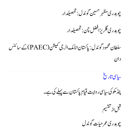
چوہدری مظہر حسین گوندل:
تحصیلدار
چوہدری گلریز افضل چن:
تحصیلدار
سلطان محمود گوندل:
پاکستان اٹامک انرجی کمیشن (PAEC) کے سائنس
دان
سیاسی تاریخ
پنڈ مکو کی سیاسی روایت قیامِ پاکستان سے پہلے کی ہے۔
قبل از تقسیم
چوہدری عمر حیات گوندل