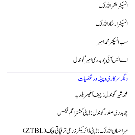
انسپکٹر ظفر اللہ لک
انسپکٹر ارشاد اللہ لک
سب انسپکٹر محمد امیر
اے ایس آئی چوہدری امیر گوندل
دیگر سرکاری و پیشہ ور شخصیات
محمد شیر گوندل:
چیف آفیسر بلدیہ
چوہدری صفدر گوندل:
ڈپٹی کمشنر انکم ٹیکس
مہر احسان اللہ لک:
ڈپٹی ڈائریکٹر زرعی ترقیاتی بینک (ZTBL)