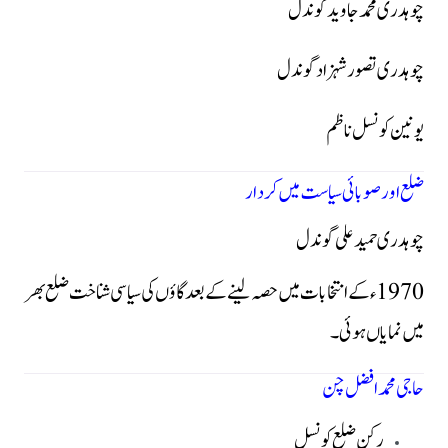
چوہدری محمد جاوید گوندل
چوہدری تصور شہزاد گوندل
یونین کونسل ناظم
ضلع اور صوبائی سیاست میں کردار
چوہدری حمید علی گوندل
1970ء کے انتخابات میں حصہ لینے کے بعد گاؤں کی سیاسی شناخت ضلع بھر
میں نمایاں ہوئی۔
حاجی محمد افضل چن
رکن ضلع کونسل