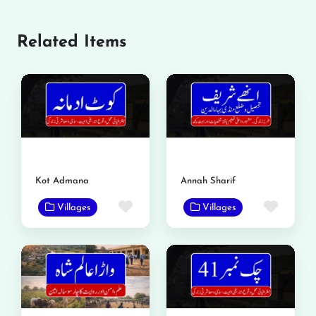
Related Items
Kot Admana
Annah Sharif
Favorite
Favor
Villages
Villages