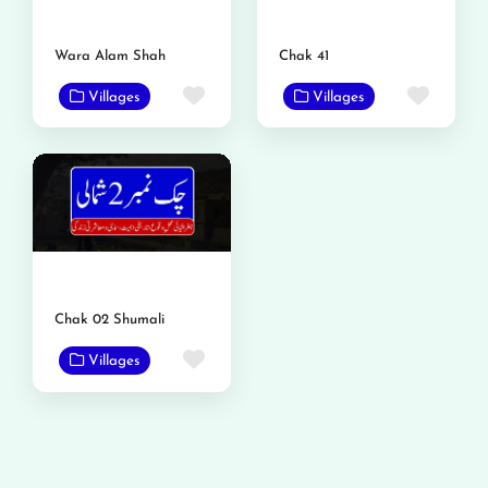
Wara Alam Shah
Chak 41
Favorite
Favor
Villages
Villages
Chak 02 Shumali
Favorite
Villages