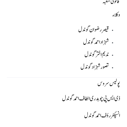
قانونی شعبہ
وکلاء
قیصر رضوان گوندل
شہزاد احمد گوندل
ندیم اختر گوندل
تصور شہزاد گوندل
پولیس سروس
ڈی ایس پی چوہدری الطاف احمد گوندل
انسپکٹر رؤف احمد گوندل