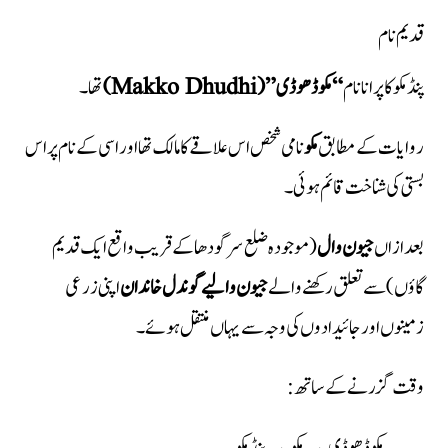
قدیم نام
پنڈ مکو کا پرانا نام
“مکو ڈھوڈی” (Makko Dhudhi)
تھا۔
روایات کے مطابق
مکو
نامی شخص اس علاقے کا مالک تھا اور اسی کے نام پر اس
بستی کی شناخت قائم ہوئی۔
بعد ازاں
جیون وال
(موجودہ ضلع سرگودھا کے قریب واقع ایک قدیم
گاؤں) سے تعلق رکھنے والے
جیون والیے گوندل خاندان
اپنی زرعی
زمینوں اور جائیدادوں کی وجہ سے یہاں منتقل ہوئے۔
وقت گزرنے کے ساتھ: