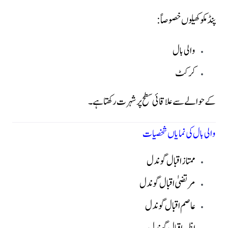
پنڈ مکو کھیلوں خصوصاً:
والی بال
کرکٹ
کے حوالے سے علاقائی سطح پر شہرت رکھتا ہے۔
والی بال کی نمایاں شخصیات
ممتاز اقبال گوندل
مرتضیٰ اقبال گوندل
عاصم اقبال گوندل