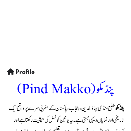
Profile
پنڈ مکو (Pind Makko)
پنڈ مکو
ضلع منڈی بہاؤالدین، پنجاب، پاکستان کے مغربی سرے پر واقع ایک
تاریخی اور نمایاں دیہی بستی ہے۔ یہ یونین کونسل کی حیثیت رکھتا ہے اور