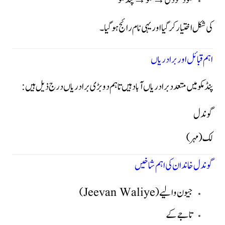
مکو ڈھوڈی → مکو → پنڈ مکو
کی شکل اختیار کر گیا اور یہی نام رائج ہوگیا۔
اہم قبائل اور برادریاں
پنڈ مکو میں متعدد برادریاں آباد ہیں تاہم دو بڑی برادریاں درج ذیل ہیں:
گوندل
لک (مہر)
گوندل خاندان کی اہم شاخیں
جیون والیے (Jeevan Waliye)
تاجے کے