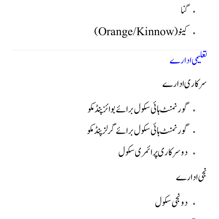
گنا
کینو (Orange/Kinnow)
تعلیمی ادارے
سرکاری ادارے
گورنمنٹ ہائی سکول برائے بوائز پنڈ مکو
گورنمنٹ ہائی سکول برائے گرلز پنڈ مکو
دو سرکاری پرائمری سکول
نجی ادارے
دو نجی سکول