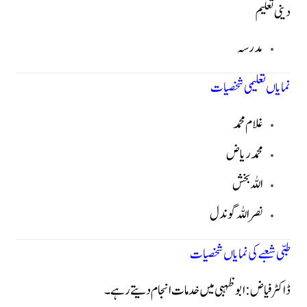
دینی تعلیم
مدرسہ
نمایاں تعلیمی شخصیات
غلام محمد
محمد ریاض
اللہ بخش
نصراللہ گوندل
طبی شعبے کی نمایاں شخصیات
ڈاکٹر فیاض:
ابوظہبی میں خدمات انجام دیتے رہے۔