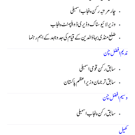
چار مرتبہ رکن پنجاب اسمبلی
وزیر لائیوسٹاک و ڈیری ڈویلپمنٹ پنجاب
ضلع منڈی بہاؤالدین کے قیام کی جدوجہد کے اہم رہنما
ندیم افضل چن
سابق رکن قومی اسمبلی
سابق ترجمان وزیر اعظم پاکستان
وسیم افضل چن
سابق رکن پنجاب اسمبلی
کھیل