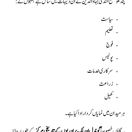
پنڈ مکو ضلع منڈی بہاؤالدین کے ان دیہات میں شامل ہے جنہوں نے:
سیاست
تعلیم
فوج
پولیس
سرکاری خدمات
زراعت
کھیل
ہر میدان میں نمایاں کردار ادا کیا ہے۔
یہ گاؤں خصوصاً
گوندل اور لک برادریوں کے تاریخی مرکز
کے طور پر جانا