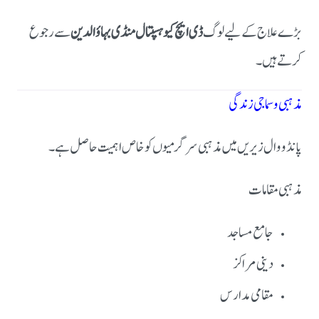
بڑے علاج کے لیے لوگ
ڈی ایچ کیو ہسپتال منڈی بہاؤالدین
سے رجوع
کرتے ہیں۔
مذہبی و سماجی زندگی
پانڈووال زیریں میں مذہبی سرگرمیوں کو خاص اہمیت حاصل ہے۔
مذہبی مقامات
جامع مساجد
دینی مراکز
مقامی مدارس