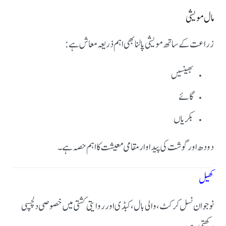
مال مویشی
زراعت کے ساتھ مویشی پالنا بھی اہم ذریعہ معاش ہے:
بھینسیں
گائے
بکریاں
دودھ اور گوشت کی پیداوار مقامی معیشت کا اہم حصہ ہے۔
کھیل
نوجوان نسل کرکٹ، والی بال، کبڈی اور روایتی کشتی میں خصوصی دلچسپی