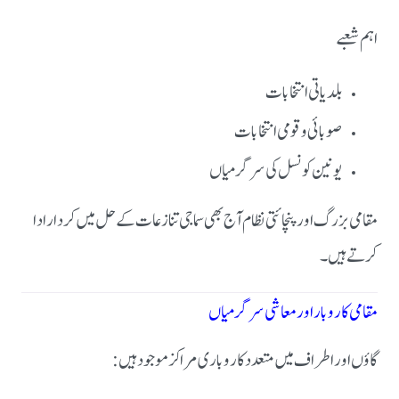
اہم شعبے
بلدیاتی انتخابات
صوبائی و قومی انتخابات
یونین کونسل کی سرگرمیاں
مقامی بزرگ اور پنچائتی نظام آج بھی سماجی تنازعات کے حل میں کردار ادا
کرتے ہیں۔
مقامی کاروبار اور معاشی سرگرمیاں
گاؤں اور اطراف میں متعدد کاروباری مراکز موجود ہیں: