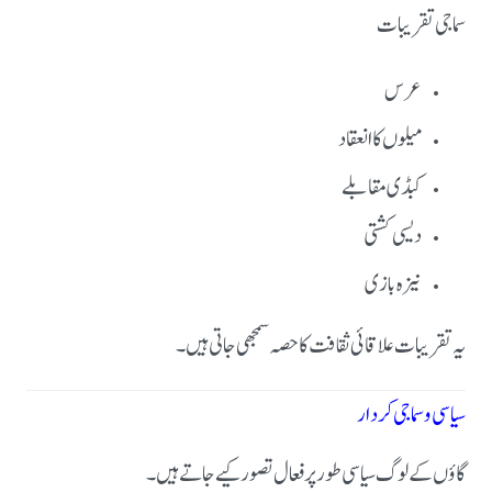
سماجی تقریبات
عرس
میلوں کا انعقاد
کبڈی مقابلے
دیسی کشتی
نیزہ بازی
یہ تقریبات علاقائی ثقافت کا حصہ سمجھی جاتی ہیں۔
سیاسی و سماجی کردار
گاؤں کے لوگ سیاسی طور پر فعال تصور کیے جاتے ہیں۔