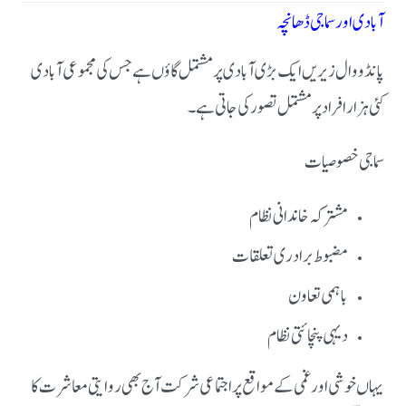
آبادی اور سماجی ڈھانچہ
پانڈووال زیریں ایک بڑی آبادی پر مشتمل گاؤں ہے جس کی مجموعی آبادی
کئی ہزار افراد پر مشتمل تصور کی جاتی ہے۔
سماجی خصوصیات
مشترکہ خاندانی نظام
مضبوط برادری تعلقات
باہمی تعاون
دیہی پنچائتی نظام
یہاں خوشی اور غمی کے مواقع پر اجتماعی شرکت آج بھی روایتی معاشرت کا