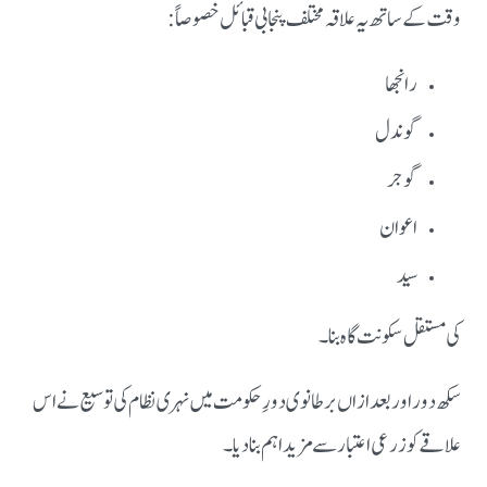
وقت کے ساتھ یہ علاقہ مختلف پنجابی قبائل خصوصاً:
رانجھا
گوندل
گوجر
اعوان
سید
کی مستقل سکونت گاہ بنا۔
سکھ دور اور بعد ازاں برطانوی دورِ حکومت میں نہری نظام کی توسیع نے اس
علاقے کو زرعی اعتبار سے مزید اہم بنا دیا۔