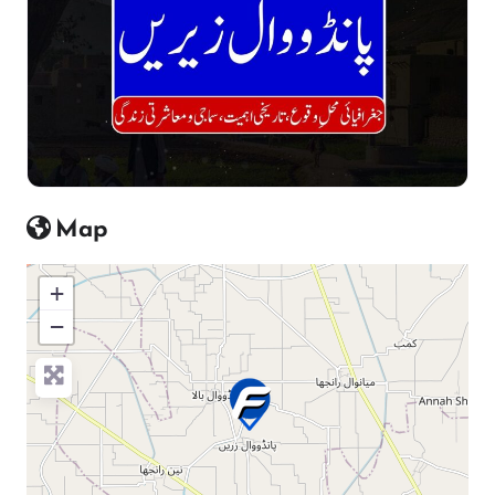
Map
+
−
Press Enter key to search