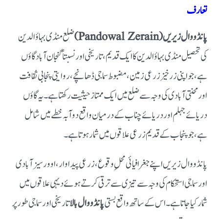
تعارف
پانڈووال زیریں (Pandowal Zerain)
ضلع منڈی بہاؤالدین
کی تحصیل منڈی بہاؤالدین کا ایک قدیم، تاریخی اور نسبتاً گنجان آباد گاؤں
ہے، جو اپنی زرخیز زرعی زمین، مضبوط سماجی ڈھانچے، روایتی پنجابی ثقافت
اور محنتی آبادی کی وجہ سے ضلع میں ایک ممتاز حیثیت رکھتا ہے۔ یہ گاؤں
دریائے جہلم اور دریائے چناب کے درمیان واقع دوآبہ خطے میں شامل
ہے، جو پنجاب کے قدیم زرعی علاقوں میں شمار ہوتا ہے۔
پانڈووال زیریں اپنے جغرافیائی محلِ وقوع، زرعی پیداوار، اوورسیز آبادی
اور سماجی استحکام کی وجہ سے تیزی سے ترقی کرتے ہوئے دیہی علاقوں میں
شمار کیا جاتا ہے۔ اس کے ساتھ واقع بستی
پانڈووال بالا
تاریخی اور سماجی طور پر