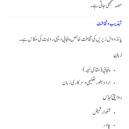
حصہ سمجھی جاتی ہے۔
تہذیب و ثقافت
پانڈووال زیریں کی ثقافت خالص پنجابی دیہی روایت کی عکاس ہے۔
زبان
پنجابی (مقامی لہجہ)
اردو بطور تعلیمی و سرکاری زبان
روایتی لباس
شلوار قمیض
چادر