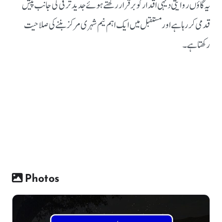
یہ گاؤں روایتی دیہی اقدار کو برقرار رکھتے ہوئے جدید ترقی کی جانب پیش
قدمی کر رہا ہے اور مستقبل میں ایک اہم نیم شہری مرکز بننے کی صلاحیت
رکھتا ہے۔
Photos