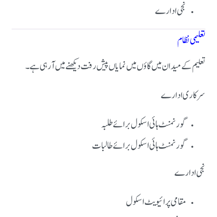
نجی ادارے
تعلیمی نظام
تعلیم کے میدان میں گاؤں میں نمایاں پیش رفت دیکھنے میں آ رہی ہے۔
سرکاری ادارے
گورنمنٹ ہائی اسکول برائے طلبہ
گورنمنٹ ہائی اسکول برائے طالبات
نجی ادارے
مقامی پرائیویٹ اسکول