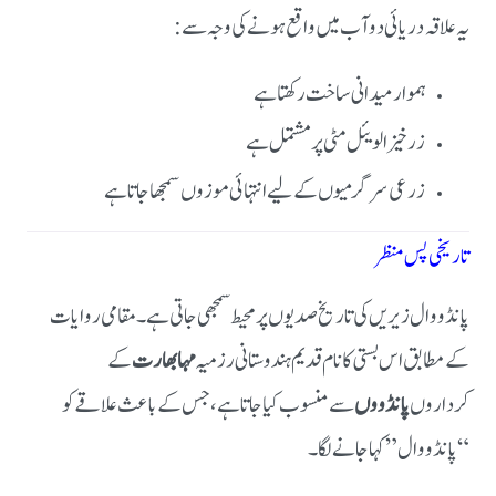
یہ علاقہ دریائی دوآب میں واقع ہونے کی وجہ سے:
ہموار میدانی ساخت رکھتا ہے
زرخیز الویئل مٹی پر مشتمل ہے
زرعی سرگرمیوں کے لیے انتہائی موزوں سمجھا جاتا ہے
تاریخی پس منظر
پانڈووال زیریں کی تاریخ صدیوں پر محیط سمجھی جاتی ہے۔ مقامی روایات
کے مطابق اس بستی کا نام قدیم ہندوستانی رزمیہ
مہابھارت
کے
کرداروں
پانڈووں
سے منسوب کیا جاتا ہے، جس کے باعث علاقے کو
“پانڈووال” کہا جانے لگا۔