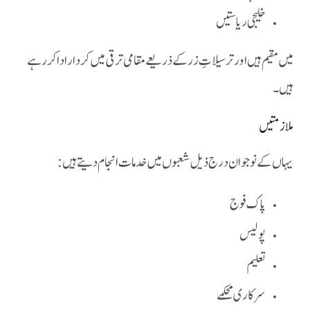
خلیجی ریاستیں
میں مقیم ہیں اور ترسیلاتِ زر کے ذریعے مقامی ترقی میں کردار ادا کر رہے
ہیں۔
ملازمتیں
یہاں کے نوجوان درج ذیل شعبوں میں خدمات انجام دیتے ہیں:
پاک فوج
پولیس
تعلیم
سرکاری محکمے