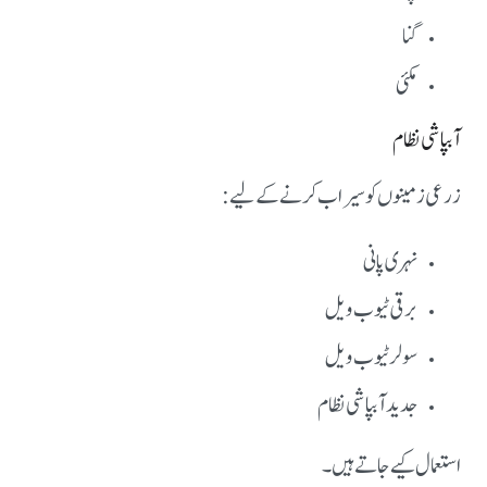
گنا
مکئی
آبپاشی نظام
زرعی زمینوں کو سیراب کرنے کے لیے:
نہری پانی
برقی ٹیوب ویل
سولر ٹیوب ویل
جدید آبپاشی نظام
استعمال کیے جاتے ہیں۔