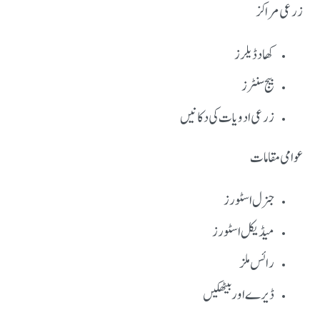
زرعی مراکز
کھاد ڈیلرز
بیج سنٹرز
زرعی ادویات کی دکانیں
عوامی مقامات
جنرل اسٹورز
میڈیکل اسٹورز
رائس ملز
ڈیرے اور بیٹھکیں