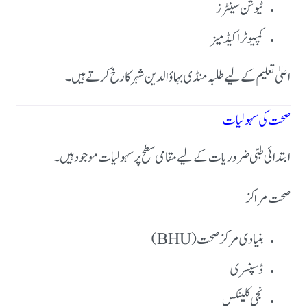
ٹیوشن سینٹرز
کمپیوٹر اکیڈمیز
اعلیٰ تعلیم کے لیے طلبہ منڈی بہاؤالدین شہر کا رخ کرتے ہیں۔
صحت کی سہولیات
ابتدائی طبی ضروریات کے لیے مقامی سطح پر سہولیات موجود ہیں۔
صحت مراکز
بنیادی مرکز صحت (BHU)
ڈسپنسری
نجی کلینکس