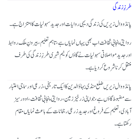
طرزِ زندگی
پانڈووال زیریں کی زندگی دیہی روایات اور جدید سہولیات کا امتزاج ہے۔
روایتی پنجابی ثقافت اب بھی یہاں نمایاں ہے، تاہم تعلیم، بیرونِ ملک روابط
اور جدید مواصلاتی سہولیات نے گاؤں کو نیم شہری طرزِ زندگی کی طرف
منتقل کرنا شروع کر دیا ہے۔
پانڈووال زیریں ضلع منڈی بہاؤالدین کا ایک تاریخی، زرعی اور سماجی اعتبار
سے مضبوط گاؤں ہے، جو اپنی زرخیز زمین، روایتی پنجابی ثقافت، اوورسیز
آبادی، تعلیم کے فروغ اور جدید زرعی رجحانات کے باعث نمایاں مقام
رکھتا ہے۔