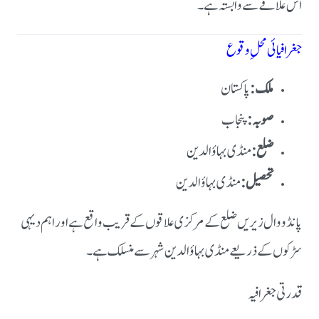
اس علاقے سے وابستہ ہے۔
جغرافیائی محلِ وقوع
ملک:
پاکستان
صوبہ:
پنجاب
ضلع:
منڈی بہاؤالدین
تحصیل:
منڈی بہاؤالدین
پانڈووال زیریں ضلع کے مرکزی علاقوں کے قریب واقع ہے اور اہم دیہی
سڑکوں کے ذریعے منڈی بہاؤالدین شہر سے منسلک ہے۔
قدرتی جغرافیہ