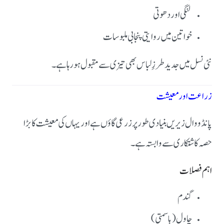
لنگی اور دھوتی
خواتین میں روایتی پنجابی ملبوسات
نئی نسل میں جدید طرزِ لباس بھی تیزی سے مقبول ہو رہا ہے۔
زراعت اور معیشت
پانڈووال زیریں بنیادی طور پر زرعی گاؤں ہے اور یہاں کی معیشت کا بڑا
حصہ کاشتکاری سے وابستہ ہے۔
اہم فصلات
گندم
چاول (باسمتی)