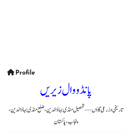
Profile
پانڈووال زیریں
تاریخی و زرعی گاؤں — تحصیل منڈی بہاؤالدین، ضلع منڈی بہاؤالدین،
پنجاب، پاکستان