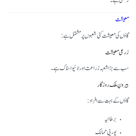
رکھتی ہے۔
معیشت
گاؤں کی معیشت کئی شعبوں پر مشتمل ہے:
زرعی معیشت
سب سے بڑا شعبہ زراعت اور لائیو اسٹاک ہے۔
بیرونِ ملک روزگار
گاؤں کے بہت سے افراد:
برطانیہ
یورپی ممالک