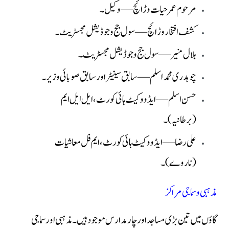
مرحوم عمر حیات وڑائچ — وکیل۔
کشف افتخار وڑائچ — سول جج و جوڈیشل مجسٹریٹ۔
بلال منیر — سول جج و جوڈیشل مجسٹریٹ۔
چوہدری محمد اسلم — سابق سینیٹر اور سابق صوبائی وزیر۔
حسن اسلم — ایڈووکیٹ ہائی کورٹ، ایل ایل ایم
(برطانیہ)۔
علی رضا — ایڈووکیٹ ہائی کورٹ، ایم فل معاشیات
(ناروے)۔
مذہبی و سماجی مراکز
گاؤں میں تین بڑی مساجد اور چار مدارس موجود ہیں۔ مذہبی اور سماجی