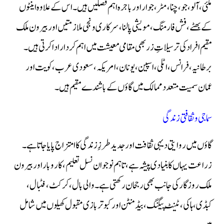
مکئی، آلو، جو، چنا، مٹر، جوار اور باجرہ اہم فصلیں ہیں۔ اس کے علاوہ اینٹوں
کے بھٹے، فش فارمنگ، مویشی پالنا، سرکاری و نجی ملازمتیں اور بیرون ملک
مقیم افراد کی ترسیلاتِ زر بھی مقامی معیشت میں اہم کردار ادا کرتی ہیں۔
برطانیہ، فرانس، اٹلی، اسپین، یونان، امریکہ، سعودی عرب، کویت اور
عمان سمیت متعدد ممالک میں گاؤں کے باشندے مقیم ہیں۔
سماجی و ثقافتی زندگی
گاؤں میں روایتی دیہی ثقافت اور جدید طرزِ زندگی کا امتزاج پایا جاتا ہے۔
زراعت یہاں کا بنیادی پیشہ ہے، تاہم نوجوان نسل تعلیم، کاروبار اور بیرون
ملک روزگار کی جانب بھی رجحان رکھتی ہے۔ والی بال، کرکٹ، فٹبال،
کبڈی، ہاکی، ٹینٹ پیگنگ، بیڈمنٹن اور کبوتر بازی مقبول کھیلوں میں شامل