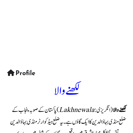
Profile
لکھنے والا
لکھنے والا
(انگریزی:
Lakhnewala
) پاکستان کے صوبہ پنجاب کے
ضلع منڈی بہاؤالدین کا ایک گاؤں ہے۔ یہ ضلع ہیڈکوارٹر منڈی بہاؤالدین