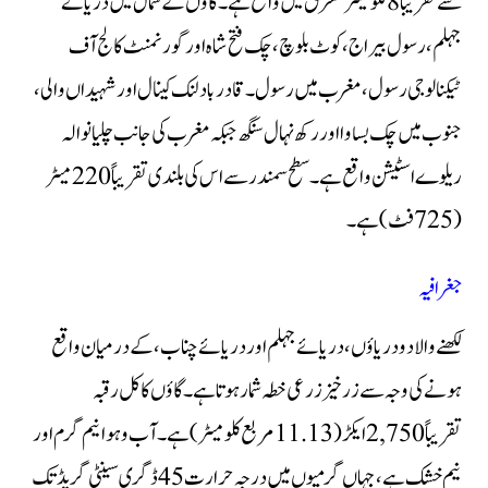
سے تقریباً 8 کلومیٹر مشرق میں واقع ہے۔ گاؤں کے شمال میں دریائے
جہلم، رسول بیراج، کوٹ بلوچ، چک فتح شاہ اور گورنمنٹ کالج آف
ٹیکنالوجی رسول، مغرب میں رسول۔قادرباد لنک کینال اور شہیداں والی،
جنوب میں چک بساوا اور رکھ نہال سنگھ جبکہ مغرب کی جانب چلیانوالہ
ریلوے اسٹیشن واقع ہے۔ سطح سمندر سے اس کی بلندی تقریباً 220 میٹر
(725 فٹ) ہے۔
جغرافیہ
لکھنے والا دو دریاؤں، دریائے جہلم اور دریائے چناب، کے درمیان واقع
ہونے کی وجہ سے زرخیز زرعی خطہ شمار ہوتا ہے۔ گاؤں کا کل رقبہ
تقریباً 2,750 ایکڑ (11.13 مربع کلومیٹر) ہے۔ آب و ہوا نیم گرم اور
نیم خشک ہے، جہاں گرمیوں میں درجہ حرارت 45 ڈگری سینٹی گریڈ تک