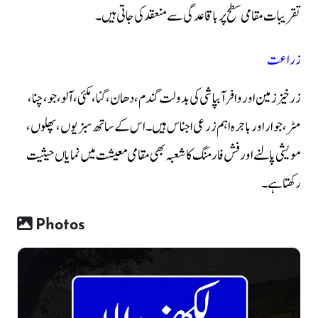
تقریبات مقامی سطح پر باقاعدگی سے منعقد کی جاتی ہیں۔
زراعت
زرخیز زمین اور وافر آبپاشی کی بدولت گندم، دھان، گنا، مکئی، آلو، جو، چنا،
مٹر، جوار اور باجرہ اہم زرعی اجناس ہیں۔ اس کے ساتھ سبزیوں، پھلوں،
مویشی پالنے اور فش فارمنگ کا شعبہ بھی مقامی معیشت میں نمایاں حیثیت
رکھتا ہے۔
Photos