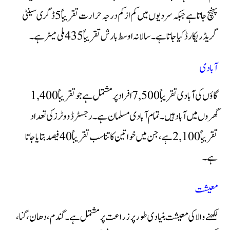
پہنچ جاتا ہے جبکہ سردیوں میں کم از کم درجہ حرارت تقریباً 5 ڈگری سینٹی
گریڈ ریکارڈ کیا جاتا ہے۔ سالانہ اوسط بارش تقریباً 435 ملی میٹر ہے۔
آبادی
گاؤں کی آبادی تقریباً 7,500 افراد پر مشتمل ہے جو تقریباً 1,400
گھروں میں آباد ہیں۔ تمام آبادی مسلمان ہے۔ رجسٹرڈ ووٹرز کی تعداد
تقریباً 2,100 ہے، جن میں خواتین کا تناسب تقریباً 40 فیصد بتایا جاتا
ہے۔
معیشت
لکھنے والا کی معیشت بنیادی طور پر زراعت پر مشتمل ہے۔ گندم، دھان، گنا،