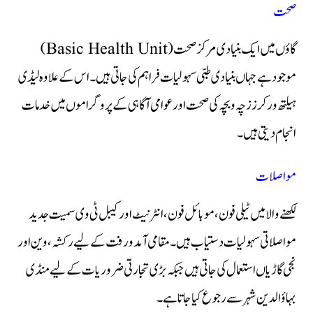
صحت
گاؤں میں ایک بنیادی مرکز صحت (Basic Health Unit)
موجود ہے جہاں بنیادی طبی سہولیات فراہم کی جاتی ہیں۔ اس کے علاوہ لیڈی
ہیلتھ ورکرز زچہ و بچہ کی صحت اور عوامی آگاہی کے پروگراموں میں خدمات
انجام دیتی ہیں۔
مواصلات
لکھنےوالا میں ٹیلی فون، موبائل فون، انٹرنیٹ اور کیبل ٹی وی سمیت جدید
مواصلاتی سہولیات دستیاب ہیں۔ مقامی آمدورفت کے لیے رکشہ، وین اور
نجی گاڑیاں استعمال کی جاتی ہیں جبکہ بڑی تجارتی ضروریات کے لیے منڈی
بہاؤالدین شہر سے رجوع کیا جاتا ہے۔