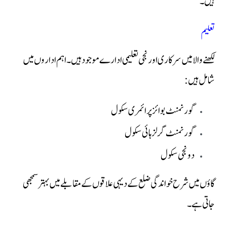
ہیں۔
تعلیم
لکھنےوالا میں سرکاری اور نجی تعلیمی ادارے موجود ہیں۔ اہم اداروں میں
شامل ہیں:
گورنمنٹ بوائز پرائمری سکول
گورنمنٹ گرلز ہائی سکول
دو نجی سکول
گاؤں میں شرح خواندگی ضلع کے دیہی علاقوں کے مقابلے میں بہتر سمجھی
جاتی ہے۔