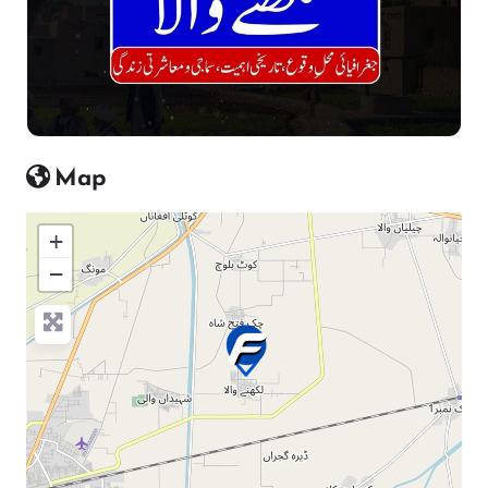
Map
+
−
Press Enter key to search