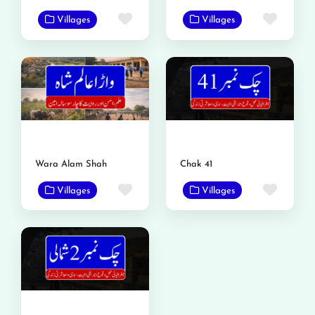
Favorite
Favor
Villages
Villages
Wara Alam Shah
Chak 41
Favorite
Favor
Villages
Villages