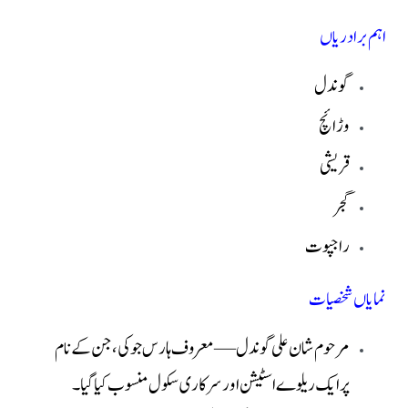
اہم برادریاں
گوندل
وڑائچ
قریشی
گجر
راجپوت
نمایاں شخصیات
مرحوم شان علی گوندل — معروف ہارس جوکی، جن کے نام
پر ایک ریلوے اسٹیشن اور سرکاری سکول منسوب کیا گیا۔