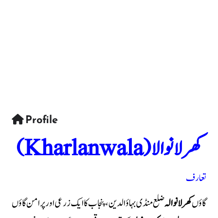
Profile
کھرلانوالا(Kharlanwala)
تعارف
گاؤں
کھرلانوالہ
ضلع منڈی بہاؤالدین، پنجاب کا ایک زرعی اور پرامن گاؤں