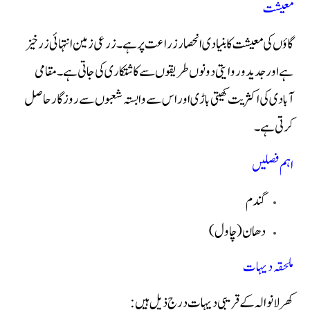
معیشت
گاؤں کی معیشت کا بنیادی انحصار زراعت پر ہے۔ زرعی زمین انتہائی زرخیز
ہے اور جدید و روایتی دونوں طریقوں سے کاشتکاری کی جاتی ہے۔ مقامی
آبادی کی اکثریت کھیتی باڑی اور اس سے وابستہ شعبوں سے روزگار حاصل
کرتی ہے۔
اہم فصلیں
گندم
دھان (چاول)
ملحقہ دیہات
کھرلانوالہ کے قریبی دیہات درج ذیل ہیں: