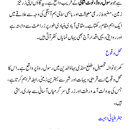
ہے جو
رسول روڈ، کوٹ شمالی
کے قریب واقع ہے۔ یہ گاؤں اپنی زرخیز
زمین، مضبوط زرعی معیشت اور باہمی سماجی ہم آہنگی کی وجہ سے علاقے میں
ایک اہم مقام رکھتا ہے۔ مقامی آبادی بنیادی طور پر زراعت سے وابستہ ہے
اور روایتی دیہی اقدار آج بھی یہاں نمایاں نظر آتی ہیں۔
محل وقوع
کھرلانوالہ تحصیل و ضلع منڈی بہاؤالدین میں رسول روڈ پر واقع ہے۔ اس کا
محل وقوع اسے قریبی دیہات اور شہر سے بہترین زمینی رابطہ فراہم کرتا ہے،
جس کی بدولت آمدورفت اور زرعی سرگرمیاں آسانی سے جاری رہتی
ہیں۔
جغرافیائی اہمیت