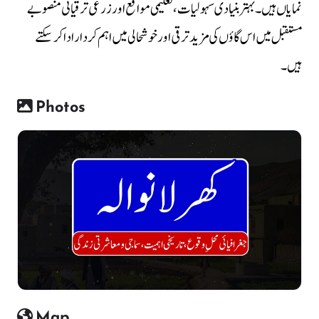
نمایاں ہیں۔ بہتر بنیادی سہولیات، تعلیمی مواقع اور زرعی ترقیاتی منصوبے
مستقبل میں اس گاؤں کی مزید ترقی اور خوشحالی میں اہم کردار ادا کر سکتے
ہیں۔
Photos
Map