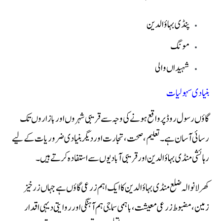
پنڈی بہاؤالدین
مونگ
شہیداں والی
بنیادی سہولیات
گاؤں رسول روڈ پر واقع ہونے کی وجہ سے قریبی شہروں اور بازاروں تک
رسائی آسان ہے۔ تعلیم، صحت، تجارت اور دیگر بنیادی ضروریات کے لیے
رہائشی منڈی بہاؤالدین اور قریبی آبادیوں سے استفادہ کرتے ہیں۔
کھرلانوالہ ضلع منڈی بہاؤالدین کا ایک اہم زرعی گاؤں ہے جہاں زرخیز
زمین، مضبوط زرعی معیشت، باہمی سماجی ہم آہنگی اور روایتی دیہی اقدار