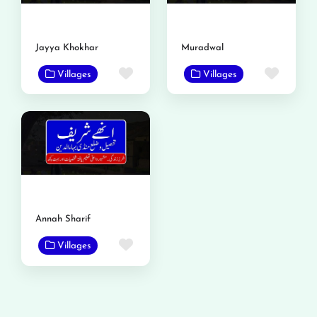
Jayya Khokhar
Muradwal
Favorite
Favor
Villages
Villages
Annah Sharif
Favorite
Villages