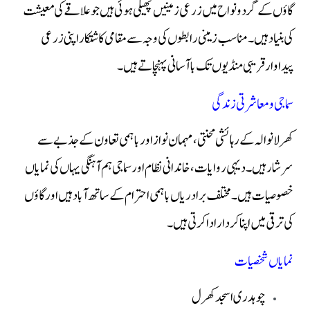
گاؤں کے گردونواح میں زرعی زمینیں پھیلی ہوئی ہیں جو علاقے کی معیشت
کی بنیاد ہیں۔ مناسب زمینی رابطوں کی وجہ سے مقامی کاشتکار اپنی زرعی
پیداوار قریبی منڈیوں تک باآسانی پہنچاتے ہیں۔
سماجی و معاشرتی زندگی
کھرلانوالہ کے رہائشی محنتی، مہمان نواز اور باہمی تعاون کے جذبے سے
سرشار ہیں۔ دیہی روایات، خاندانی نظام اور سماجی ہم آہنگی یہاں کی نمایاں
خصوصیات ہیں۔ مختلف برادریاں باہمی احترام کے ساتھ آباد ہیں اور گاؤں
کی ترقی میں اپنا کردار ادا کرتی ہیں۔
نمایاں شخصیات
چوہدری اسجد کھرل