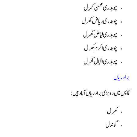
چوہدری محسن کھرل
چوہدری ریاض کھرل
چوہدری فیاض کھرل
چوہدری اکرم کھرل
چوہدری اقبال کھرل
برادریاں
گاؤں میں دو بڑی برادریاں آباد ہیں:
کھرل
گوندل