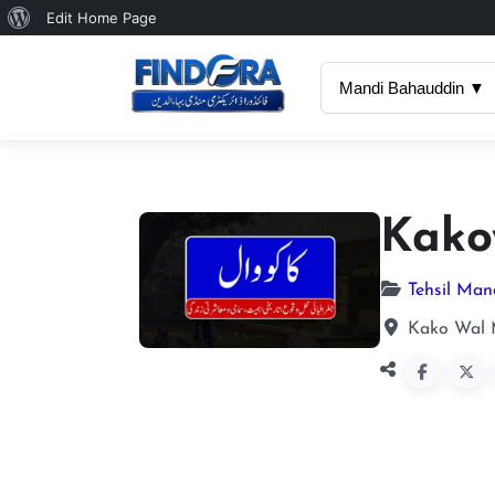
About
Edit Home Page
WordPress
Mandi Bahauddin ▼
Kako
Tehsil Man
Kako Wal