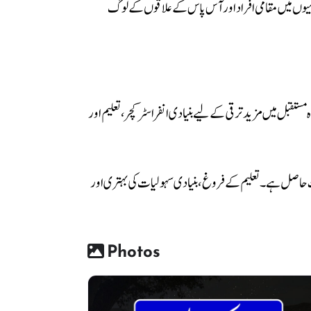
رمیوں میں مقامی افراد اور آس پاس کے علاقوں کے لوگ
تقبل میں مزید ترقی کے لیے بنیادی انفراسٹرکچر، تعلیم اور
یت حاصل ہے۔ تعلیم کے فروغ، بنیادی سہولیات کی بہتری اور
Photos