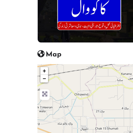
Map
+
−