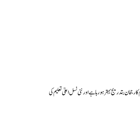
جحان بتدریج بہتر ہو رہا ہے اور نئی نسل اعلیٰ تعلیم کی