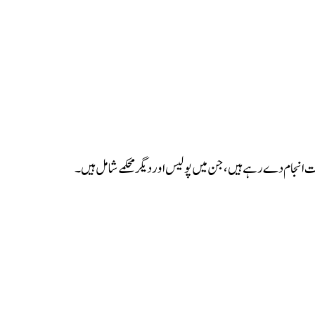
ت انجام دے رہے ہیں، جن میں پولیس اور دیگر محکمے شامل ہیں۔