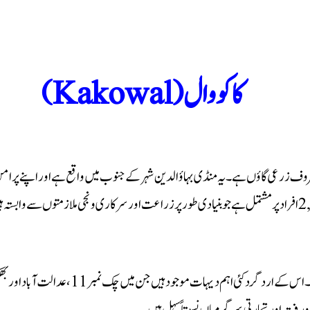
کاکووال (Kakowal)
روف زرعی گاؤں ہے۔ یہ منڈی بہاؤالدین شہر کے جنوب میں واقع ہے اور اپنے پرامن 
کاکووال منڈی بہاؤالدین شہر کے جنوب میں واق