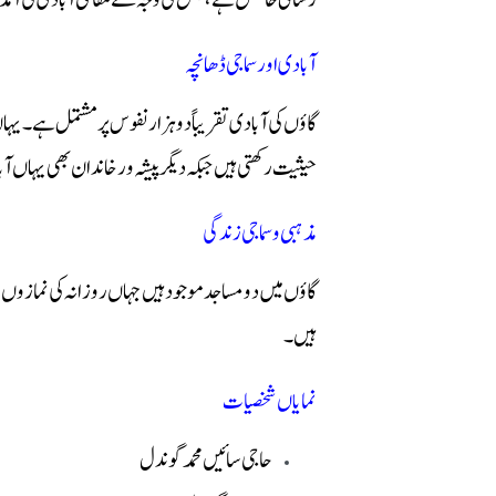
رسائی حاصل ہے، جس کی وجہ سے مقامی آبادی کی آمدو
آبادی اور سماجی ڈھانچہ
گاؤں کی آبادی تقریباً دو ہزار نفوس پر مشتمل ہے۔ یہ
حیثیت رکھتی ہیں جبکہ دیگر پیشہ ور خاندان بھی یہاں آب
مذہبی و سماجی زندگی
گاؤں میں دو مساجد موجود ہیں جہاں روزانہ کی نمازوں کے
ہیں۔
نمایاں شخصیات
حاجی سائیں محمد گوندل