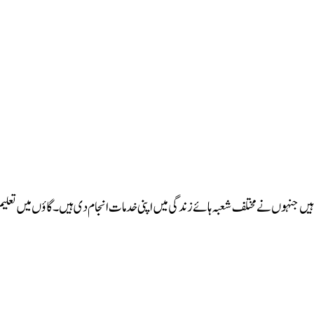
ہیں جنہوں نے مختلف شعبہ ہائے زندگی میں اپنی خدمات انجام دی ہیں۔ گاؤں میں تعلیم کا ر