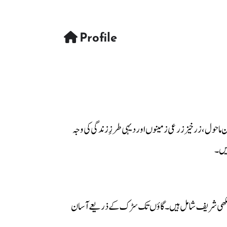
Profile
ماحول، زرخیز زرعی زمینوں اور دیہی طرزِ زندگی کی وجہ
ع ہے۔ اس کے اردگرد کئی اہم دیہات موجود ہیں جن میں چک نمبر 11، عدالت آباد اور بھکھی شریف شامل ہیں۔ گاؤں تک سڑک کے ذریعے آسان