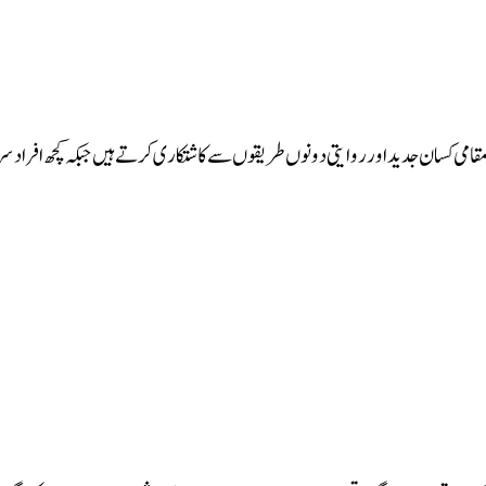
امی کسان جدید اور روایتی دونوں طریقوں سے کاشتکاری کرتے ہیں جبکہ کچھ افراد سرک