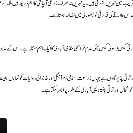
یب تین نہریں گزرتی ہیں۔ یہ نہریں نہ صرف زرعی آبپاشی کا اہم ذریعہ ہیں بلکہ گ
اس علاقے کی قدرتی خوبصورتی میں اضافہ ہوتا ہے۔
تی گیس (سوئی گیس) کی عدم فراہمی مقامی آبادی کا ایک اہم مسئلہ ہے۔ اس کے علاوہ مس
ترقی پذیر گاؤں ہے جہاں زراعت، سماجی ہم آہنگی اور خاندانی روایات کو نمایاں اہم
خوشحال اور ترقی یافتہ دیہی آبادی کے طور پر ابھر سکتا ہے۔