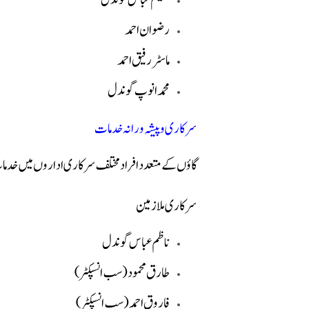
ضیغم عباس گوندل
رضوان احمد
ماسٹر رفیق احمد
محمد انوپ گوندل
سرکاری و پیشہ ورانہ خدمات
گاؤں کے متعدد افراد مختلف سرکاری اداروں میں خدما
سرکاری ملازمین
ناظم عباس گوندل
طارق محمود (سب انسپکٹر)
فاروق احمد (سب انسپکٹر)