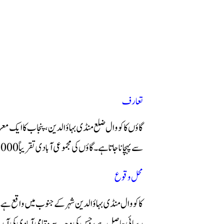
تعارف
گاؤں کاکووال ضلع منڈی بہاؤالدین، پنجاب کا ایک مع
سے پہچانا جاتا ہے۔ گاؤں کی مجموعی آبادی تقریباً 2,000 افراد پر مشتمل ہے جو بنیادی طور پر زراعت اور سرکاری و نجی ملازمتوں سے وابستہ ہیں۔
محل وقوع