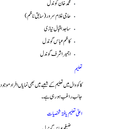
محمد خان گوندل
حاجی غلام سرور (سابق ناظم)
ساجد اقبال نیازی
کاظم عباس گوندل
اجمیر اشرف گوندل
تعلیم
کاکووال میں تعلیم کے شعبے میں بھی نمایاں افراد موجود 
جانب راغب ہو رہی ہے۔
اعلیٰ تعلیم یافتہ شخصیات