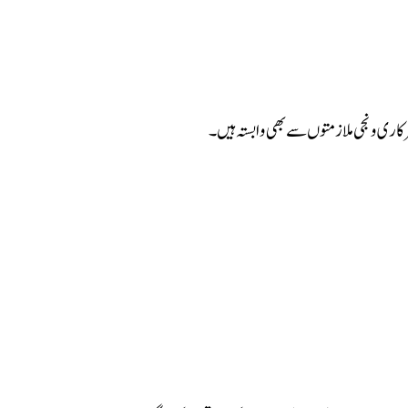
اری و نجی ملازمتوں سے بھی وابستہ ہیں۔