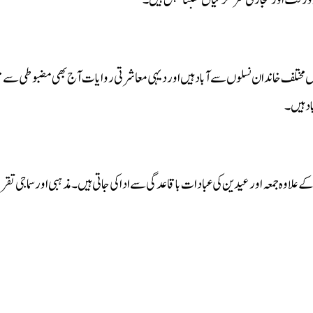
رفت اور تجارتی سرگرمیاں نسبتاً سہل ہیں۔
اں مختلف خاندان نسلوں سے آباد ہیں اور دیہی معاشرتی روایات آج بھی مضبوطی سے قا
اد ہیں۔
 علاوہ جمعہ اور عیدین کی عبادات باقاعدگی سے ادا کی جاتی ہیں۔ مذہبی اور سماجی تقری