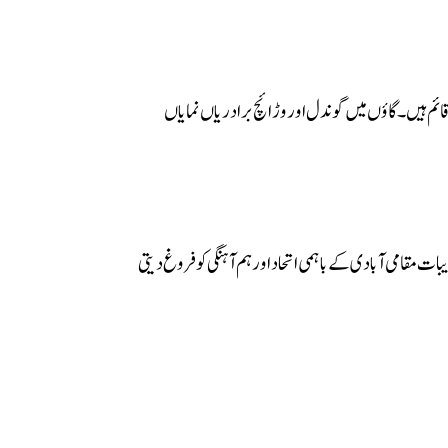
ئم ہیں۔ گاؤں میں گوندل اور وڑائچ برادریاں نمایاں
بات مقامی آبادی کے باہمی اتحاد اور ہم آہنگی کو فروغ دیتی