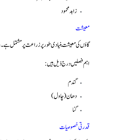
زاہد محمود
معیشت
گاؤں کی معیشت بنیادی طور پر زراعت پر مشتمل ہے۔ مق
اہم فصلیں درج ذیل ہیں:
گندم
دھان (چاول)
گنا
قدرتی خصوصیات