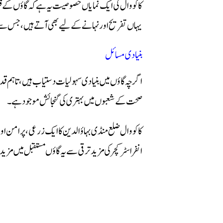
کاکووال کی ایک نمایاں خصوصیت یہ ہے کہ گاؤں کے قر
یہاں تفریح اور نہانے کے لیے بھی آتے ہیں، جس سے 
بنیادی مسائل
اگرچہ گاؤں میں بنیادی سہولیات دستیاب ہیں، تاہم قدر
صحت کے شعبوں میں بہتری کی گنجائش موجود ہے۔
کاکووال ضلع منڈی بہاؤالدین کا ایک زرعی، پرامن اور 
انفراسٹرکچر کی مزید ترقی سے یہ گاؤں مستقبل میں مزید 