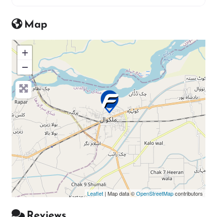
Map
+
−
Press Enter key to search
Leaflet
| Map data ©
OpenStreetMap
contributors
Reviews