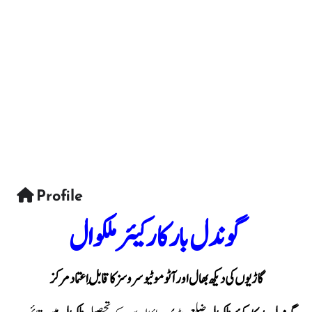
Profile
گوندل بار کار کیئر ملکوال
گاڑیوں کی دیکھ بھال اور آٹو موٹیو سروسز کا قابلِ اعتماد مرکز