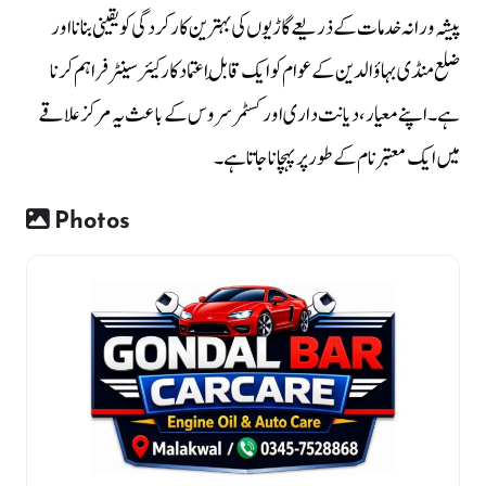
پیشہ ورانہ خدمات کے ذریعے گاڑیوں کی بہترین کارکردگی کو یقینی بنانا اور
ضلع منڈی بہاؤالدین کے عوام کو ایک قابلِ اعتماد کار کیئر سینٹر فراہم کرنا
ہے۔ اپنے معیار، دیانت داری اور کسٹمر سروس کے باعث یہ مرکز علاقے
میں ایک معتبر نام کے طور پر پہچانا جاتا ہے۔
Photos