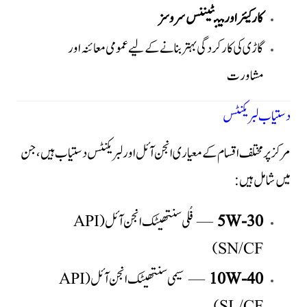
کار کیئر اور مینٹیننس سروسز
گاڑی کی کارکردگی بہتر بنانے کے لیے عمومی معائنہ اور
مشاورت
دستیاب لبریکنٹس
مرکز پر مختلف اقسام کے معیاری انجن آئل اور لبریکنٹس دستیاب ہیں، جن
میں شامل ہیں:
5W-30
— فُلی سنتھیٹک انجن آئل (API
SN/CF)
10W-40
— سیمی سنتھیٹک انجن آئل (API
SL/CF)