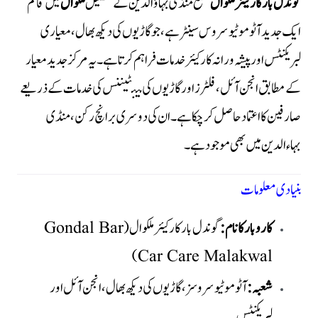
گوندل بار کار کیئر ملکوال
ضلع منڈی بہاؤالدین کے تحصیل
ملکوال
میں قائم
ایک جدید آٹو موٹیو سروس سینٹر ہے، جو گاڑیوں کی دیکھ بھال، معیاری
لبریکنٹس اور پیشہ ورانہ کار کیئر خدمات فراہم کرتا ہے۔ یہ مرکز جدید معیار
کے مطابق انجن آئل، فلٹرز اور گاڑیوں کی مینٹیننس کی خدمات کے ذریعے
صارفین کا اعتماد حاصل کر چکا ہے۔ان کی دوسری برانچ رکن ، منڈی
بہاءالدین میں بھی موجود ہے۔
بنیادی معلومات
کاروبار کا نام:
گوندل بار کار کیئر ملکوال (Gondal Bar
Car Care Malakwal)
شعبہ:
آٹو موٹیو سروسز، گاڑیوں کی دیکھ بھال، انجن آئل اور
لبریکنٹس