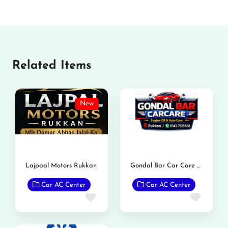
Related Items
New
Lajpaal Motors Rukkan
Gondal Bar Car Care Rukkan
Car AC Center
Car AC Center
Favorite
Favor