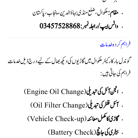
مقام:
ملکوال، ضلع منڈی بہاؤالدین، پنجاب، پاکستان
واٹس ایپ / رابطہ نمبر:
03457528868
فراہم کردہ خدمات
گوندل بار کار کیئر ملکوال میں گاڑیوں کی دیکھ بھال کے لیے درج ذیل خدمات
فراہم کی جاتی ہیں:
انجن آئل کی تبدیلی
(Engine Oil Change)
آئل فلٹر کی تبدیلی
(Oil Filter Change)
گاڑی کا مکمل معائنہ
(Vehicle Check-up)
بیٹری کی جانچ
(Battery Check)