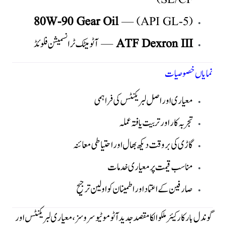
80W-90 Gear Oil
— (API GL-5)
ATF Dexron III
— آٹومیٹک ٹرانسمیشن فلوئڈ
نمایاں خصوصیات
معیاری اور اصل لبریکنٹس کی فراہمی
تجربہ کار اور تربیت یافتہ عملہ
گاڑی کی بروقت دیکھ بھال اور احتیاطی معائنہ
مناسب قیمت پر معیاری خدمات
صارفین کے اعتماد اور اطمینان کو اولین ترجیح
گوندل بار کار کیئر ملکوالکا مقصد جدید آٹو موٹیو سروسز، معیاری لبریکنٹس اور