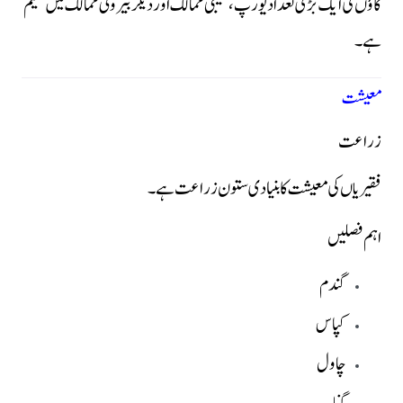
گاؤں کی ایک بڑی تعداد یورپ، خلیجی ممالک اور دیگر بیرونی ممالک میں مقیم
ہے۔
معیشت
زراعت
فقیریاں کی معیشت کا بنیادی ستون زراعت ہے۔
اہم فصلیں
گندم
کپاس
چاول