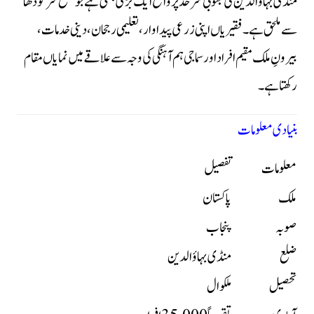
منڈی بہاؤالدین کی جنوبی سرحد پر واقع ایک بڑی بستی ہے جو ضلع سرگودھا
سے ملحق ہے۔ فقیریاں اپنی زرعی پیداوار، تعلیمی رجحان، دینی خدمات،
بیرونِ ملک مقیم افراد اور سماجی ہم آہنگی کی وجہ سے علاقے میں نمایاں مقام
رکھتا ہے۔
بنیادی معلومات
معلومات
تفصیل
ملک
پاکستان
صوبہ
پنجاب
ضلع
منڈی بہاؤالدین
تحصیل
ملکوال