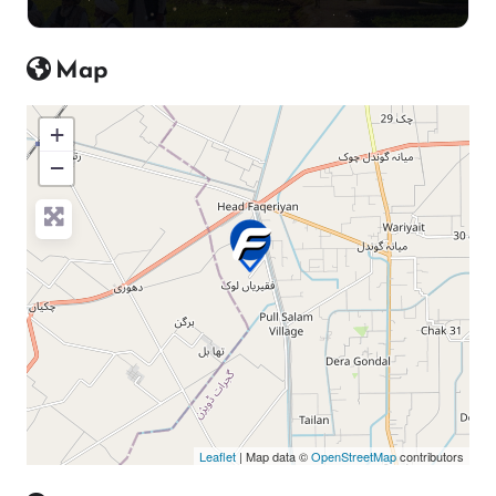
Map
+
−
Press Enter key to search
Leaflet
| Map data ©
OpenStreetMap
contributors