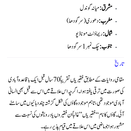
مشرق:
میانہ گوندل
مغرب:
دھوری (سرگودھا)
شمال:
ریماؤنٹ مونا ڈپو
جنوب:
چک نمبر 1 سرگودھا
تاریخ
مقامی روایات کے مطابق فقیریاں تقریباً 70 سال قبل ایک باقاعدہ آبادی
کی صورت میں ترقی یافتہ ہوا۔ اگرچہ اس علاقے میں اس سے قبل بھی انسانی
آبادی موجود تھی، تاہم موجودہ گاؤں کی شکل گزشتہ چند دہائیوں میں سامنے
آئی۔ گاؤں کا نام “فقیریاں” غالباً ان فقیروں یا درویشوں کی نسبت سے
مشہور ہوا جو ماضی میں اس علاقے میں قیام پذیر رہے۔