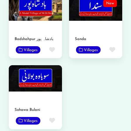
New
Sanda
Badshahpur بادشاہ پور
Favorite
Favor
Villages
Villages
Sohawa Bulani
Favorite
Villages