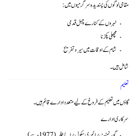
مقامی لوگوں کی پسندیدہ سرگرمیوں میں:
نہروں کے کنارے چہل قدمی
مچھلی پکڑنا
شام کے اوقات میں سیر و تفریح
شامل ہیں۔
تعلیم
گاؤں میں تعلیم کے فروغ کے لیے متعدد ادارے قائم ہیں۔
سرکاری ادارے
گورنمنٹ پرائمری سکول برائے طلبہ (1977ء سے)