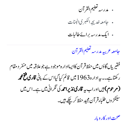
مدرسہ تعلیم القرآن
جامعہ خدیجہ الکبری البنات
ایک مدرسہ برائے طالبات
جامعہ عربیہ مدرسہ تعلیم القرآن
فقیریاں گاؤں میں حفظ قرآن کا ایسا ادارہ موجود ہے جو علاقہ میں منفرد مقام
رکھتا ہے۔ ۔ یہ ادارہ 1963 میں قائم کیا گیا اس کے بانی
قاری فتح محمد
(مرحوم)
ہیں اور اب یہ
قاری نذیر احمد
کی نگرانی میں ہے۔ اس میں
سینکڑوں طلباء قرآن مجید حفظ کر چکے ہیں۔
صحت اور کاروبار