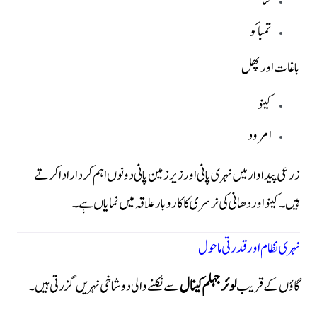
گنا
تمباکو
باغات اور پھل
کینو
امرود
زرعی پیداوار میں نہری پانی اور زیر زمین پانی دونوں اہم کردار ادا کرتے
ہیں۔کینو اور دھانی کی نرسری کا کاروبار علاقہ میں نمایاں ہے۔
نہری نظام اور قدرتی ماحول
گاؤں کے قریب
لوئر جہلم کینال
سے نکلنے والی دو شاخی نہریں گزرتی ہیں۔