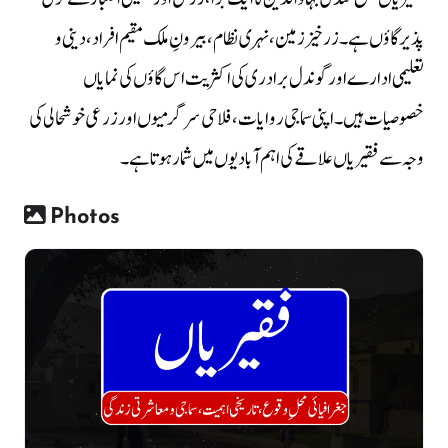
پذیر گاؤں ہے۔ زرخیز زمین، نہری نظام، بیرونِ ملک مقیم افراد، دینی و
تعلیمی ادارے اور گوندل برادری کی اکثریت اس گاؤں کی نمایاں
خصوصیات ہیں۔ اپنی سماجی روایات، فلاحی سرگرمیوں اور زرعی خوشحالی کی
وجہ سے فقیریاں علاقے کی اہم آبادیوں میں شمار ہوتا ہے۔
Photos