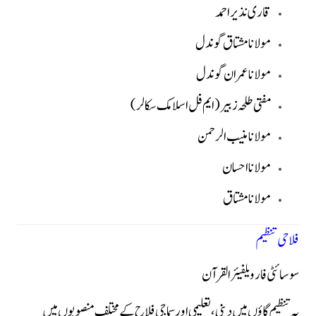
قاری نذیر احمد
مولانا مشتاق گوندل
مولانا عمران گوندل
مفتی طلحہ زبیر (ایم فل اسلامک سکالر)
مولانا منیب الرحمن
مولانا احسان
مولانا مشتاق
فلاحی تنظیم
سوسائٹی فار ویلفیئر القرآن
یہ تنظیم گاؤں میں دینی، تعلیمی اور سماجی فلاح کے مختلف منصوبوں میں