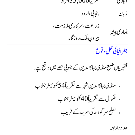
آبادی
تقریباً 35,000 افراد
زبان
پنجابی، اردو
زراعت، سرکاری ملازمت،
بنیادی پیشہ
بیرونِ ملک روزگار
جغرافیائی محلِ وقوع
فقیریاں ضلع منڈی بہاؤالدین کے جنوبی حصے میں واقع ہے۔
منڈی بہاؤالدین شہر سے تقریباً 54 کلومیٹر جنوب
ملکوال سے تقریباً 40 کلومیٹر جنوب
ضلع سرگودھا کی سرحد کے قریب
حدود اربعہ