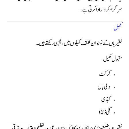
سرگرم کردار ادا کرتی ہے۔
کھیل
فقیریاں کے نوجوان مختلف کھیلوں میں دلچسپی رکھتے ہیں۔
مقبول کھیل
کرکٹ
والی بال
کبڈی
گلی ڈنڈا
فقیریاں ضلع منڈی بہاؤالدین کا ایک بڑا، زرعی اور تعلیمی اعتبار سے ترقی