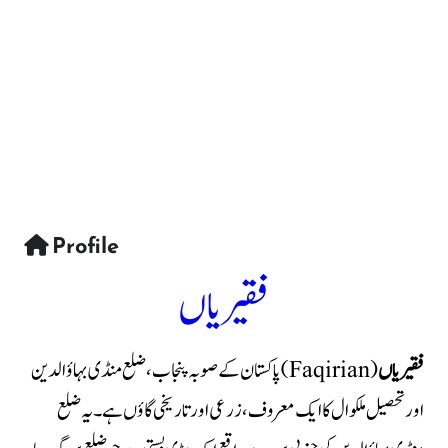
Profile
فقیریاں
فقیریاں
(Faqirian) پاکستان کے صوبہ پنجاب، ضلع منڈی بہاؤالدین
اور تحصیل ملکوال کا ایک معروف، زرعی اور تاریخی گاؤں ہے۔ یہ ضلع