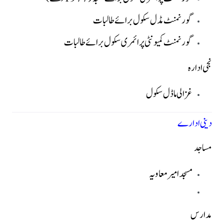
گورنمنٹ مڈل سکول برائے طالبات
گورنمنٹ کمیونٹی پرائمری سکول برائے طالبات
نجی ادارہ
غزالی ماڈل سکول
دینی ادارے
مساجد
مسجد امیر معاویہ
مدارس