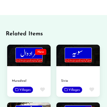
Related Items
New
Muradwal
Sivia
Favorite
Favor
Villages
Villages