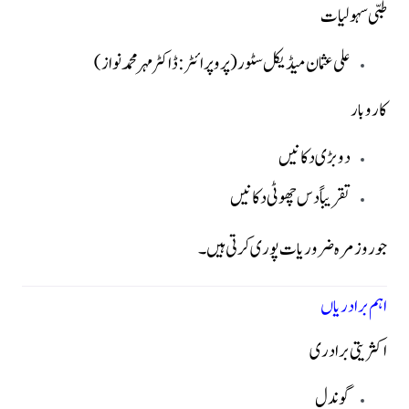
طبی سہولیات
علی عثمان میڈیکل سٹور
(پروپرائٹر: ڈاکٹر مہر محمد نواز)
کاروبار
دو بڑی دکانیں
تقریباً دس چھوٹی دکانیں
جو روزمرہ ضروریات پوری کرتی ہیں۔
اہم برادریاں
اکثریتی برادری
گوندل