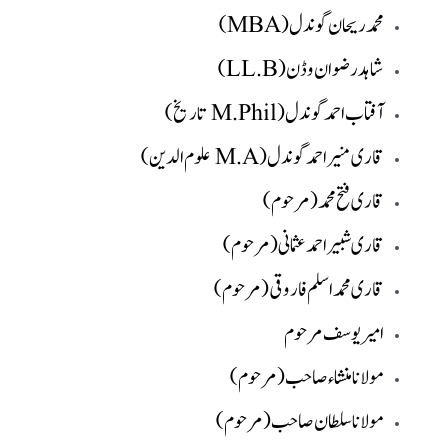
محمد ریحان گوندل (MBA)
شاہد رضوان وڈن (LL.B)
آفتاب احمد گوندل (M.Phil تاریخ)
قاری منیر احمد گوندل (M.A علوم الدین)
قاری فتح محمد (مرحوم)
قاری شبیر احمد عثمانی (مرحوم)
قاری محمد اسلم فاروقی (مرحوم)
امیر یوسف مرحوم
مولانا منشاء صاحب (مرحوم)
مولانا سلطان صاحب (مرحوم)