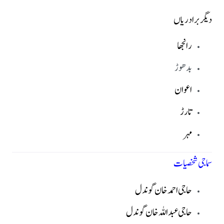
دیگر برادریاں
رانجھا
بدھوڑ
اعوان
تارڑ
مہر
سماجی شخصیات
حاجی احمد خان گوندل
حاجی عبداللہ خان گوندل