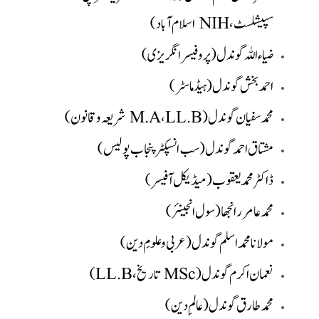
سپیشلسٹ، NIH اسلام آباد)
ضیاء اللہ گوندل (پروفیسر انگریزی)
احمد بخش گوندل (ہیڈ ماسٹر)
محمد سفیان گوندل (M.A، LL.B شریعہ و قانون)
مشتاق احمد گوندل (سب انسپکٹر پنجاب پولیس)
ڈاکٹر محمد یعقوب (میڈیکل آفیسر)
محمد عامر رانجھا (سول انجینئر)
مولانا محمد اسلم گوندل (عربی و علومِ دین)
نعمان اکرم گوندل (MSc تاریخ، LL.B)
محمد طارق گوندل (عالمِ دین)