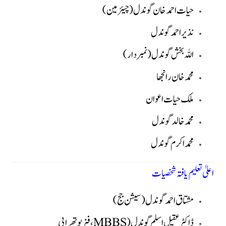
حیات احمد خان گوندل (چیئرمین)
نذیر احمد گوندل
اللہ بخش گوندل (نمبردار)
محمد خان رانجھا
ملک حیات اعوان
محمد خالد گوندل
محمد اکرم گوندل
اعلیٰ تعلیم یافتہ شخصیات
مشتاق احمد گوندل (سیشن جج)
ڈاکٹر عقیل اسلم گوندل (MBBS، فزیوتھراپی