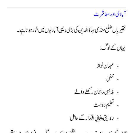
آبادی اور معاشرت
فقیریاں ضلع منڈی بہاؤالدین کی بڑی دیہی آبادیوں میں شمار ہوتا ہے۔
یہاں کے لوگ:
مہمان نواز
محنتی
مذہبی رجحان رکھنے والے
تعلیم دوست
روایتی پنجابی اقدار کے حامل