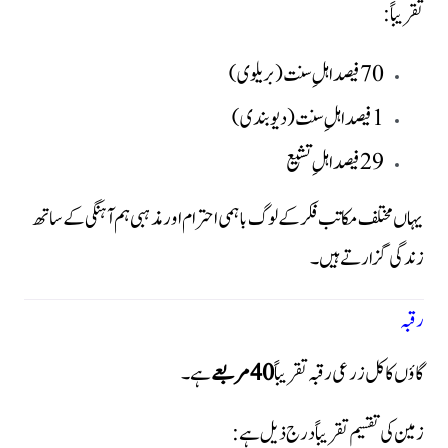
تقریباً:
70 فیصد اہلِ سنت (بریلوی)
1 فیصد اہلِ سنت (دیوبندی)
29 فیصد اہلِ تشیع
یہاں مختلف مکاتب فکر کے لوگ باہمی احترام اور مذہبی ہم آہنگی کے ساتھ
زندگی گزارتے ہیں۔
رقبہ
گاؤں کا کل زرعی رقبہ تقریباً
40 مربعے
ہے۔
زمین کی تقسیم تقریباً درج ذیل ہے: