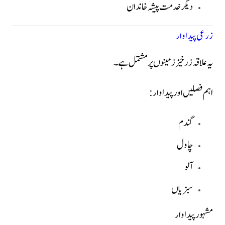
دیگر خدمت پیشہ خاندان
زرعی پیداوار
یہ علاقہ زرخیز زمینوں پر مشتمل ہے۔
اہم فصلیں اور پیداوار:
گندم
چاول
آلو
سبزیاں
مشہور پیداوار