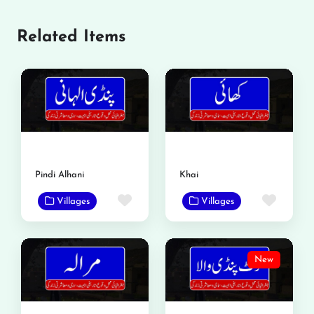
Related Items
Pindi Alhani
Khai
Favorite
Favor
Villages
Villages
New