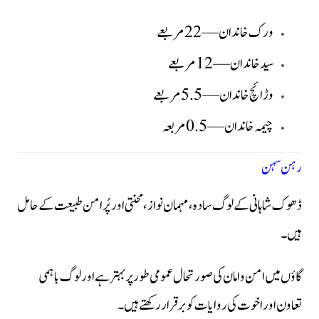
ورک خاندان — 22 مربعے
سید خاندان — 12 مربعے
وڑائچ خاندان — 5.5 مربعے
چیمہ خاندان — 0.5 مربعہ
رہن سہن
ڈھوک شاہانی کے لوگ سادہ، مہمان نواز، محنتی اور پُرامن طبیعت کے حامل
ہیں۔
گاؤں میں امن و امان کی صورتحال عمومی طور پر بہتر ہے اور لوگ باہمی
تعاون اور اخوت کی روایات کو برقرار رکھتے ہیں۔