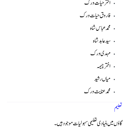
اختر حیات ورک
فاروق حیات ورک
محمد عباس شاہ
سید عابد شاہ
مہدی ورک
اختر چیمہ
میاں رشید
محمد عنایت ورک
تعلیم
گاؤں میں بنیادی تعلیمی سہولیات موجود ہیں۔