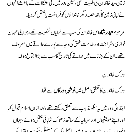
زمین سید خاندان کی ملکیت تھی، لیکن بعد میں مالی مشکلات کے باعث انہوں
نے اپنی زمین کا کچھ حصہ دیگر خاندانوں کو فروخت یا منتقل کر دیا۔
مرحوم
حیدر شاہ
اس خاندان کی سب سے نمایاں شخصیت تھے، جو اپنی مہمان
نوازی، شرافت اور خدمت خلق کی وجہ سے پورے علاقے میں معروف
تھے۔ ان کے جنازے میں علاقے کی تاریخ کا سب سے بڑا اجتماع ہوا۔
ورک خاندان
ورک خاندان کا تعلق اصل میں
نوشہرہ ورکاں
سے تھا۔
ابتدائی دور میں یہ سکھ مذہب سے تعلق رکھتے تھے، بعد ازاں اسلام قبول کیا
اور اپنے مویشیوں اور سرمایہ کے ساتھ ڈھوک شاہانی منتقل ہوئے، جہاں