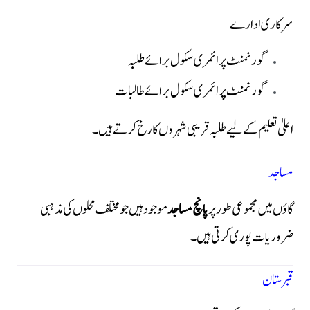
سرکاری ادارے
گورنمنٹ پرائمری سکول برائے طلبہ
گورنمنٹ پرائمری سکول برائے طالبات
اعلیٰ تعلیم کے لیے طلبہ قریبی شہروں کا رخ کرتے ہیں۔
مساجد
گاؤں میں مجموعی طور پر
پانچ مساجد
موجود ہیں جو مختلف محلوں کی مذہبی
ضروریات پوری کرتی ہیں۔
قبرستان