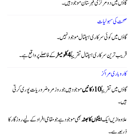
گاؤں میں دو مرکزی قبرستان موجود ہیں۔
صحت کی سہولیات
گاؤں میں کوئی سرکاری ہسپتال موجود نہیں۔
قریب ترین سرکاری ہسپتال تقریباً
4 کلومیٹر
کے فاصلے پر واقع ہے۔
کاروباری مراکز
گاؤں میں تقریباً
10 دکانیں
موجود ہیں جو روزمرہ ضروریات پوری کرتی
ہیں۔
علاوہ ازیں ایک
اینٹوں کا بھٹہ
بھی موجود ہے جو مقامی افراد کے لیے روزگار کا
ذریعہ ہے۔