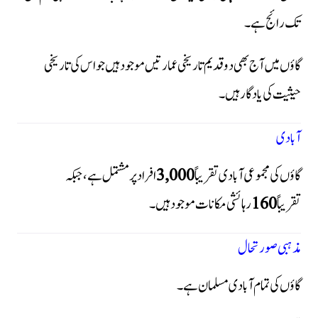
تک رائج ہے۔
گاؤں میں آج بھی دو قدیم تاریخی عمارتیں موجود ہیں جو اس کی تاریخی
حیثیت کی یادگار ہیں۔
آبادی
گاؤں کی مجموعی آبادی تقریباً
3,000
افراد پر مشتمل ہے، جبکہ
تقریباً
160
رہائشی مکانات موجود ہیں۔
مذہبی صورتحال
گاؤں کی تمام آبادی مسلمان ہے۔