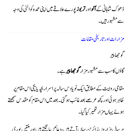
ڈھوک شاہانی کے
آلو
اور
تربوز
پورے علاقے میں اپنی عمدہ کوالٹی کی وجہ
سے مشہور ہیں۔
مزارات اور تاریخی مقامات
گوجھا پیر
گاؤں کا سب سے مشہور مزار
گوجھا پیر
ہے۔
مقامی روایت کے مطابق ایک نو یا دس سالہ پراسرار بچہ یا بچی اس مقام پر
ظاہر ہوئی اور کچھ عرصے بعد غائب ہوگئی۔ بعد میں اس مقام کو مقدس سمجھتے
ہوئے یہاں مزار تعمیر کیا گیا۔
ہر سال ہزاروں زائرین یہاں آتے ہیں، دعائیں مانگتے ہیں اور منتیں پوری