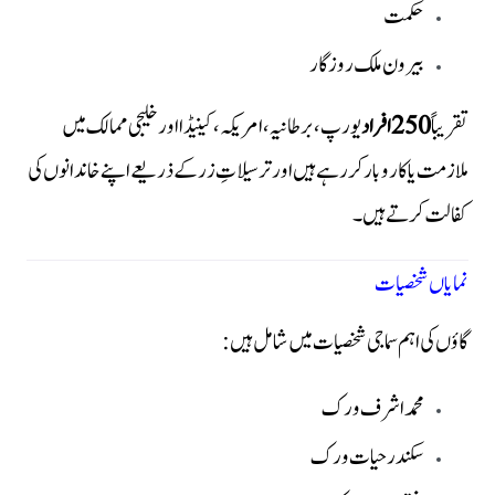
حکمت
بیرون ملک روزگار
تقریباً
250 افراد
یورپ، برطانیہ، امریکہ، کینیڈا اور خلیجی ممالک میں
ملازمت یا کاروبار کر رہے ہیں اور ترسیلاتِ زر کے ذریعے اپنے خاندانوں کی
کفالت کرتے ہیں۔
نمایاں شخصیات
گاؤں کی اہم سماجی شخصیات میں شامل ہیں:
محمد اشرف ورک
سکندر حیات ورک