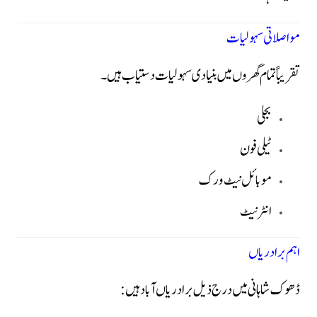
مواصلاتی سہولیات
تقریباً تمام گھروں میں بنیادی سہولیات دستیاب ہیں۔
بجلی
ٹیلی فون
موبائل نیٹ ورک
انٹرنیٹ
اہم برادریاں
ڈھوک شاہانی میں درج ذیل برادریاں آباد ہیں: