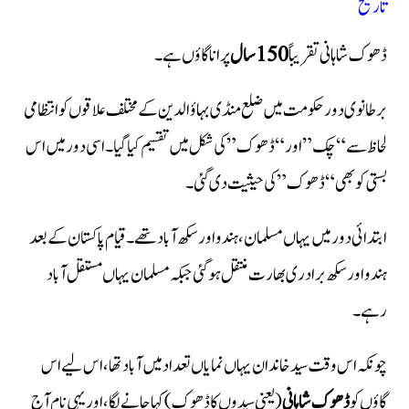
تاریخ
ڈھوک شاہانی تقریباً
150 سال
پرانا گاؤں ہے۔
برطانوی دور حکومت میں ضلع منڈی بہاؤالدین کے مختلف علاقوں کو انتظامی
لحاظ سے “چک” اور “ڈھوک” کی شکل میں تقسیم کیا گیا۔ اسی دور میں اس
بستی کو بھی “ڈھوک” کی حیثیت دی گئی۔
ابتدائی دور میں یہاں مسلمان، ہندو اور سکھ آباد تھے۔ قیام پاکستان کے بعد
ہندو اور سکھ برادری بھارت منتقل ہوگئی جبکہ مسلمان یہاں مستقل آباد
رہے۔
چونکہ اس وقت سید خاندان یہاں نمایاں تعداد میں آباد تھا، اس لیے اس
گاؤں کو
ڈھوک شاہانی
(یعنی سیدوں کا ڈھوک) کہا جانے لگا، اور یہی نام آج