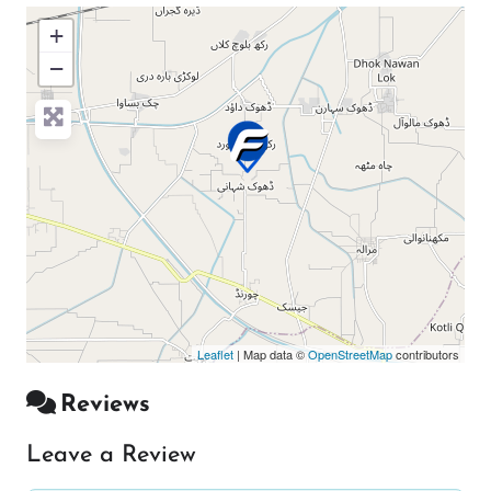
+
−
Press Enter key to search
Leaflet
| Map data ©
OpenStreetMap
contributors
Reviews
Leave a Review