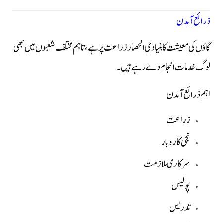
ذرائع آمدن
گاؤں کی معیشت کا بنیادی انحصار زراعت پر ہے، تاہم مختلف شعبوں میں بھی
لوگ خدمات انجام دے رہے ہیں۔
اہم ذرائع آمدن
زراعت
نجی کاروبار
سرکاری ملازمت
پولیس
تدریس