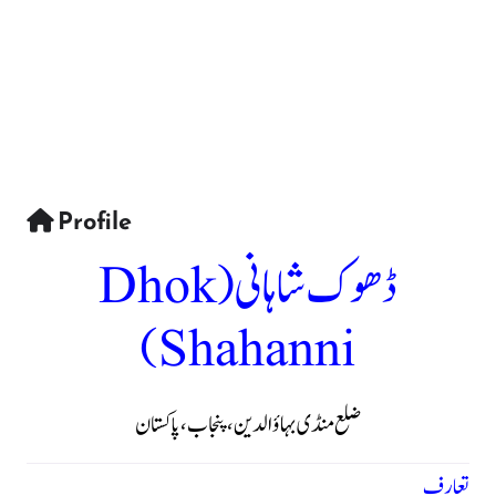
Profile
ڈھوک شاہانی (Dhok
Shahanni)
ضلع منڈی بہاؤالدین، پنجاب، پاکستان
تعارف