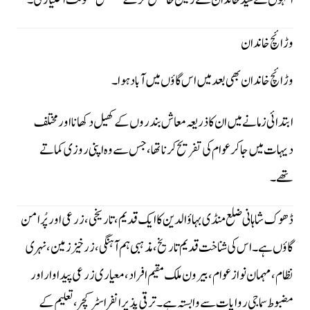
انہوں نے سید خاندان سے زمین حاصل کرکے مستقل سکونت اختیار کی۔
وڑائچ خاندان
وڑائچ خاندان بھی بعد میں اس گاؤں میں آباد ہوا۔
ابتدائی زمانے میں ان کا ذریعہ معاش بندروں کے کھیل دکھانا اور مختلف
دیہات میں جا کر عوام کی تفریح کرنا تھا، جس سے وہ اپنی روزی کماتے
تھے۔
ڈھوک شاہانی ضلع منڈی بہاؤالدین کا ایک قدیم، تاریخی، زرعی اور پُرامن
گاؤں ہے۔ اس کی شناخت قدیم تاریخ، مذہبی ہم آہنگی، زرخیز زمین، نہری
نظام، مہمان نواز عوام، بیرون ملک مقیم افراد، معیاری زرعی پیداوار اور
مضبوط سماجی روایات سے وابستہ ہے۔ ترقی پذیر انفراسٹرکچر، تعلیم کے