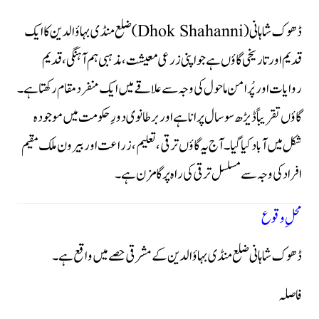
ڈھوک شاہانی (Dhok Shahanni) ضلع منڈی بہاؤالدین کا ایک
قدیم اور تاریخی گاؤں ہے جو اپنی زرعی معیشت، مذہبی ہم آہنگی، قدیم
روایات اور پُرامن ماحول کی وجہ سے علاقے میں ایک منفرد مقام رکھتا ہے۔
گاؤں تقریباً ڈیڑھ سو سال پرانا ہے اور برطانوی دورِ حکومت میں موجودہ
شکل میں آباد کیا گیا۔ آج یہ گاؤں ترقی، تعلیم، زراعت اور بیرون ملک مقیم
افراد کی وجہ سے مسلسل ترقی کی راہ پر گامزن ہے۔
محلِ وقوع
ڈھوک شاہانی ضلع منڈی بہاؤالدین کے مشرقی حصے میں واقع ہے۔
فاصلہ