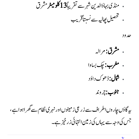
منڈی بہاؤالدین شہر سے تقریباً
13 کلومیٹر
مشرق
تحصیل پھالیہ سے نسبتاً قریب
حدود
مشرق:
مرالہ
مغرب:
چک بساوا
شمال:
ڈھوک داؤد
جنوب:
چروند
یہ گاؤں چاروں اطراف سے زرعی زمینوں اور نہری نظام سے گھرا ہوا ہے،
جس کی وجہ سے یہاں کی زمین انتہائی زرخیز ہے۔