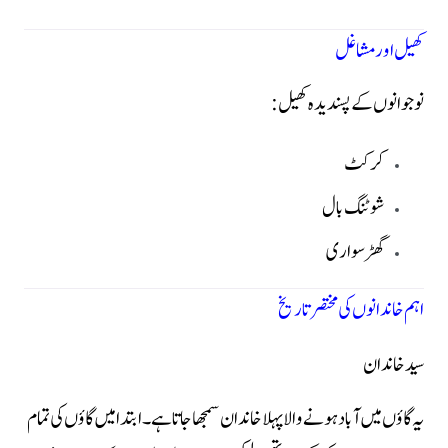
کھیل اور مشاغل
نوجوانوں کے پسندیدہ کھیل:
کرکٹ
شوٹنگ بال
گھڑ سواری
اہم خاندانوں کی مختصر تاریخ
سید خاندان
یہ گاؤں میں آباد ہونے والا پہلا خاندان سمجھا جاتا ہے۔ ابتدا میں گاؤں کی تمام