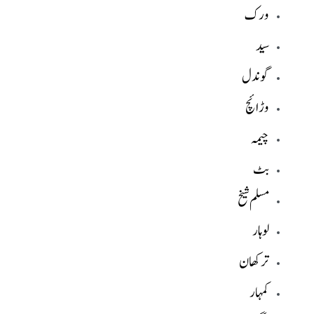
ورک
سید
گوندل
وڑائچ
چیمہ
بٹ
مسلم شیخ
لوہار
ترکھان
کمہار