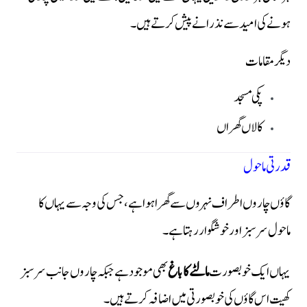
ہونے کی امید سے نذرانے پیش کرتے ہیں۔
دیگر مقامات
پکی مسجد
کالاں گھراں
قدرتی ماحول
گاؤں چاروں اطراف نہروں سے گھرا ہوا ہے، جس کی وجہ سے یہاں کا
ماحول سرسبز اور خوشگوار رہتا ہے۔
یہاں ایک خوبصورت
مالٹے کا باغ
بھی موجود ہے جبکہ چاروں جانب سرسبز
کھیت اس گاؤں کی خوبصورتی میں اضافہ کرتے ہیں۔