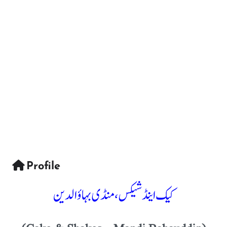
Profile
کیک اینڈ شیکس، منڈی بہاؤالدین