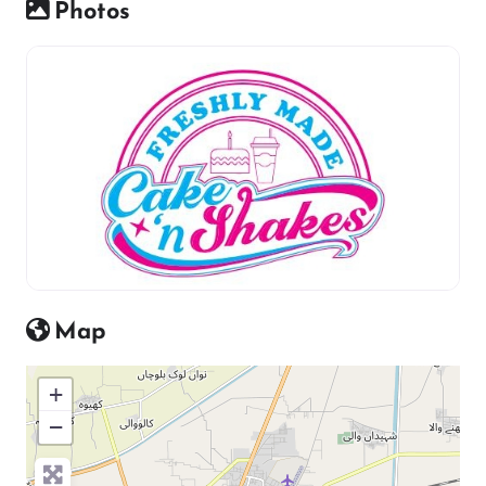
Photos
Map
+
−
Press Enter key to search