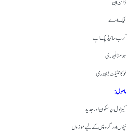
ڈائن اِن
ٹیک اوے
کرب سائیڈ پک اپ
ہوم ڈیلیوری
نو کانٹیکٹ ڈیلیوری
ماحول:
کیژول، پرسکون اور جدید
بچوں اور گروپس کے لیے موزوں