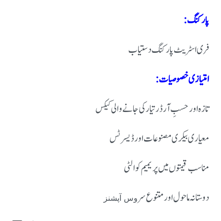
پارکنگ:
فری اسٹریٹ پارکنگ دستیاب
امتیازی خصوصیات:
تازہ اور حسبِ آرڈر تیار کی جانے والی کیکس
معیاری بیکری مصنوعات اور ڈیسرٹس
مناسب قیمتوں میں پریمیم کوالٹی
دوستانہ ماحول اور متنوع سر
وس آپشنز