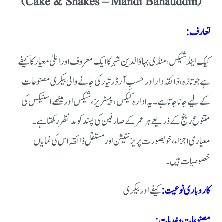
(Cake & Shakes – Mandi Bahauddin)
تعارف:
کیک اینڈ شیکس، منڈی بہاؤالدین شہر کا ایک معروف اور اعلیٰ معیار کا کیفے
ہے جو تازہ، ذائقہ دار اور حسبِ آرڈر تیار کی جانے والی بیکری مصنوعات
کے لیے جانا جاتا ہے۔ یہ ادارہ کیکس، پیسٹریز، شیکس اور میٹھے اسنیکس کی
متنوع رینج کے ذریعے ہر عمر کے صارفین کی پسند کو مدنظر رکھتا ہے۔
معیاری اجزاء، خوبصورت پریزنٹیشن اور مستقل ذائقہ اس کی نمایاں
خصوصیات ہیں۔
کاروباری نوعیت:
کیفے اور بیکری
مصنوعات و خدمات: