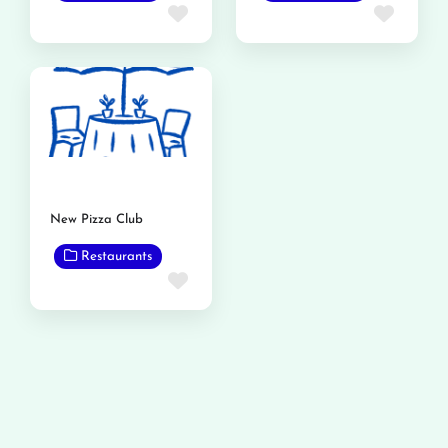
Favorite
Favor
New Pizza Club
Restaurants
Favorite