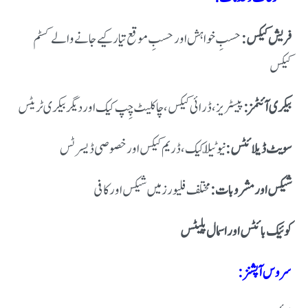
فریش کیکس:
حسبِ خواہش اور حسبِ موقع تیار کیے جانے والے کسٹم
کیکس
بیکری آئٹمز:
پیسٹریز، ڈرائی کیکس، چاکلیٹ چِپ کیک اور دیگر بیکری ٹریٹس
سویٹ ڈیلائٹس:
نیوٹیلّا کیک، ڈریم کیکس اور خصوصی ڈیسرٹس
شیکس اور مشروبات:
مختلف فلیورز میں شیکس اور کافی
کوئیک بائٹس اور اسمال پلیٹس
سروس آپشنز: