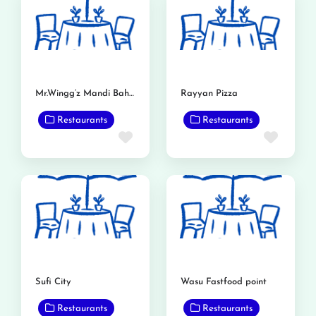
Mr.Wingg’z Mandi Bahadudin
Rayyan Pizza
Restaurants
Restaurants
Favorite
Favor
Sufi City
Wasu Fastfood point
Restaurants
Restaurants