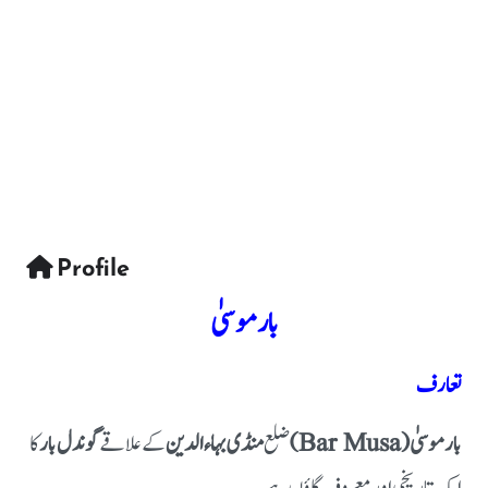
Profile
بار موسیٰ
تعارف
بار موسیٰ (Bar Musa)
ضلع
منڈی بہاءالدین
کے علاقے
گوندل بار
کا