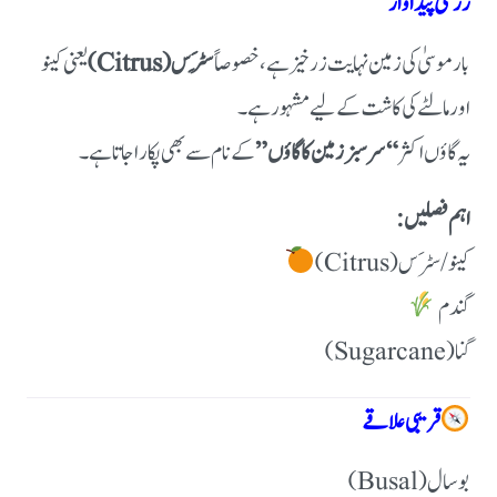
زرعی پیداوار
بار موسیٰ کی زمین نہایت زرخیز ہے، خصوصاً
سِٹرَس (Citrus)
یعنی کینو
اور مالٹے کی کاشت کے لیے مشہور ہے۔
یہ گاؤں اکثر
“سرسبز زمین کا گاؤں”
کے نام سے بھی پکارا جاتا ہے۔
اہم فصلیں:
کینو / سٹرَس (Citrus)
گندم
گنا (Sugarcane)
قریبی علاقے
بوسال (Busal)