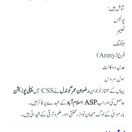
شامل ہیں:
پولیس
تعلیم
بینکنگ
فوج (Army)
عدلیہ و وکالت
سول سروس
یہاں کے ممتاز نوجوان
رضوان عمر گوندل
نے CSS میں
پہلی پوزیشن
حاصل کی اور اب
ASP اسلام آباد
کے عہدے پر فائز ہیں۔
بار موسیٰ کے لوگ مہمان نواز، محنتی، اور علم و ترقی کے شیدائی ہیں۔