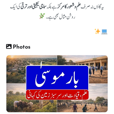
یہ گاؤں نہ صرف
علم و شعور کا مرکز
ہے بلکہ
سماجی یکجہتی اور ترقی
کی ایک
روشن مثال بھی ہے۔
Photos