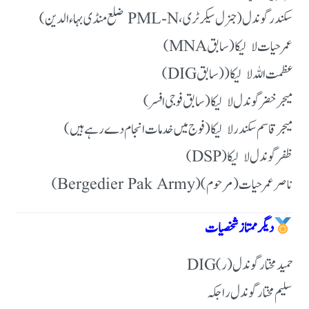
سکندر گوندل (جنرل سیکرٹری، PML-N ضلع منڈی بہاءالدین)
عمر حیات لالیکا (سابق MNA)
عظمت اللہ لالیکا ( (سابق DIG)
میجر خضر گوندل لالیکا (سابق فوجی افسر)
میجر قاسم سکندر لالیکا (فوج میں خدمات انجام دے رہے ہیں)
ظفر گوندل لالیکا (DSP)
ناصر عمر حیات (مرحوم) (Bergedier Pak Army)
دیگر ممتاز شخصیات
حمید مختار گوندل (ر) DIG
سلیم مختار گوندل راجکہ