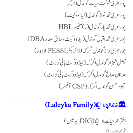
چودھری شوکت حیات گوندل اگَرکہ
چودھری محمد نواز گوندل (ایڈووکیٹ)
چودھری محمد یار گوندل (ر) آفیسر HBL
چودھری محمد اقبال گوندل (ایڈووکیٹ، سابق صدر DBA)
چودھری نواز گوندل اگَرکہ (ڈائریکٹر PESSI لاہور)
فیصل شہزاد گوندل اگَرکہ (ایڈووکیٹ ہائی کورٹ)
عدنان صالح گوندل اگَرکہ (ایڈووکیٹ ہائی کورٹ)
تیمور حسن گوندل اگَرکہ (CSP آفیسر)
🏛 خاندانِ لالیکا (Laleyka Family)
اختر عمر حیات لالیکا (DIG پولیس)
فخر عمر حیات لالیکا