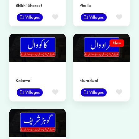
Bhikhi Shareef
Phalia
Favorite
Favor
Villages
Villages
New
Kakowal
Muradwal
Favorite
Favor
Villages
Villages