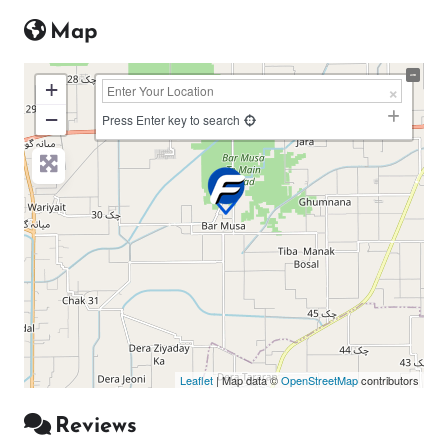
Map
+
−
Press Enter key to search
Leaflet
| Map data ©
OpenStreetMap
contributors
Reviews
1 Review
on
“Bar Musa”