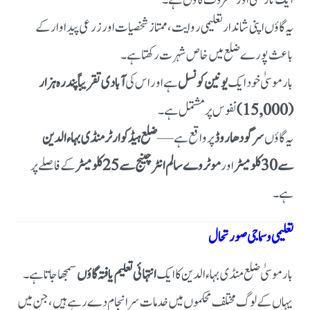
ایک تاریخی اور معروف گاؤں ہے۔
یہ گاؤں اپنی شاندار تعلیمی روایت، ممتاز شخصیات اور زرعی پیداوار کے
باعث پورے ضلع میں خاص شہرت رکھتا ہے۔
بار موسیٰ خود ایک
یونین کونسل
ہے اور اس کی
آبادی تقریباً پندرہ ہزار
(15,000)
نفوس پر مشتمل ہے۔
یہ گاؤں
سرگودھا روڈ
پر واقع ہے —
ضلع ہیڈکوارٹر منڈی بہاءالدین
سے 30 کلومیٹر
اور
موٹروےسالم انٹرچینج سے 25 کلومیٹر
کے فاصلے پر
ہے۔
تعلیمی و سماجی صورتحال
بار موسیٰ ضلع منڈی بہاءالدین کا ایک
انتہائی تعلیم یافتہ گاؤں
سمجھا جاتا ہے۔
یہاں کے لوگ مختلف محکموں میں خدمات سرانجام دے رہے ہیں، جن میں