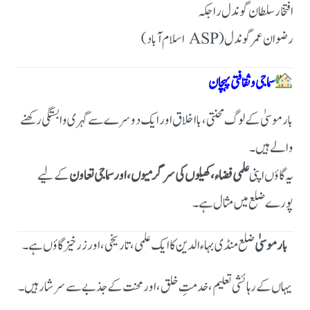
افتخار سلطان گوندل راجکہ
رضوان عمر گوندل (ASP اسلام آباد)
سماجی و ثقافتی پہچان
بار موسیٰ کے لوگ محنتی، بااخلاق اور ایک دوسرے سے گہری وابستگی رکھنے
والے ہیں۔
یہ گاؤں اپنی
علمی فضاء، کھیلوں کی سرگرمیوں، اور سماجی تعاون
کے لیے
پورے ضلع میں مثال ہے۔
بار موسیٰ
ضلع منڈی بہاءالدین کا ایک علمی، تاریخی، اور زرخیز گاؤں ہے۔
یہاں کے رہائشی تعلیم، خدمتِ خلق، اور محنت کے جذبے سے سرشار ہیں۔