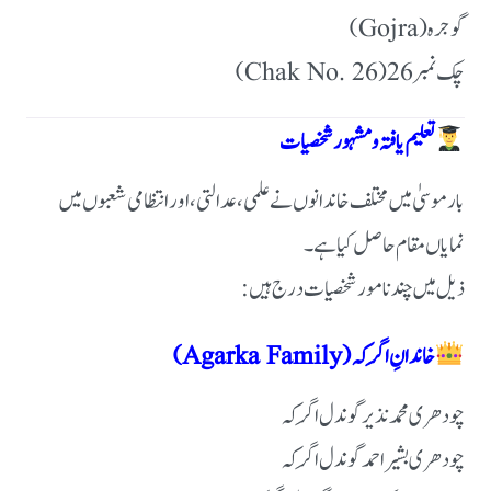
گوجرہ (Gojra)
چک نمبر 26 (Chak No. 26)
تعلیم یافتہ و مشہور شخصیات
بار موسیٰ میں مختلف خاندانوں نے علمی، عدالتی، اور انتظامی شعبوں میں
نمایاں مقام حاصل کیا ہے۔
ذیل میں چند نامور شخصیات درج ہیں:
خاندانِ اگَرکہ (Agarka Family)
چودھری محمد نذیر گوندل اگَرکہ
چودھری بشیر احمد گوندل اگَرکہ