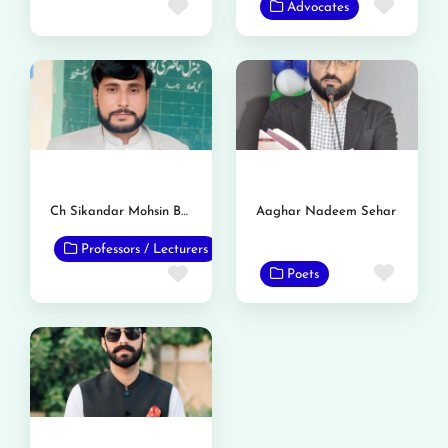
Favor
Favorite
Advocates
Ch Sikandar Mohsin Busal
Aaghar Nadeem Sehar
Professors / Lecturers
Favor
Favorite
Poets