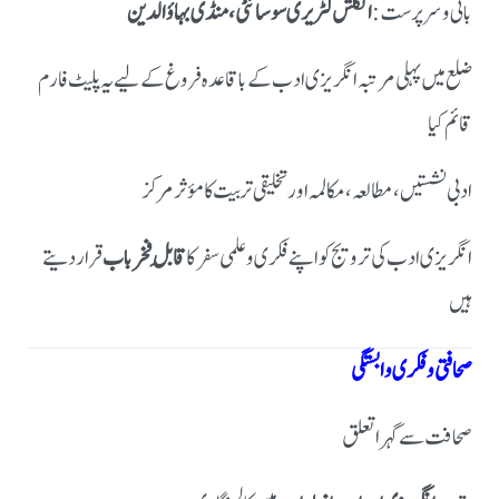
بانی و سرپرست:
انگلش لٹریری سوسائٹی، منڈی بہاؤالدین
ضلع میں پہلی مرتبہ انگریزی ادب کے باقاعدہ فروغ کے لیے یہ پلیٹ فارم
قائم کیا
ادبی نشستیں، مطالعہ، مکالمہ اور تخلیقی تربیت کا مؤثر مرکز
انگریزی ادب کی ترویج کو اپنے فکری و علمی سفر کا
قابلِ فخر باب
قرار دیتے
ہیں
صحافتی و فکری وابستگی
صحافت سے گہرا تعلق