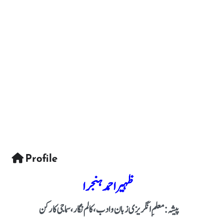
Profile
ظہیر احمد ہنجرا
پیشہ: معلمِ انگریزی زبان و ادب، کالم نگار، سماجی کارکن