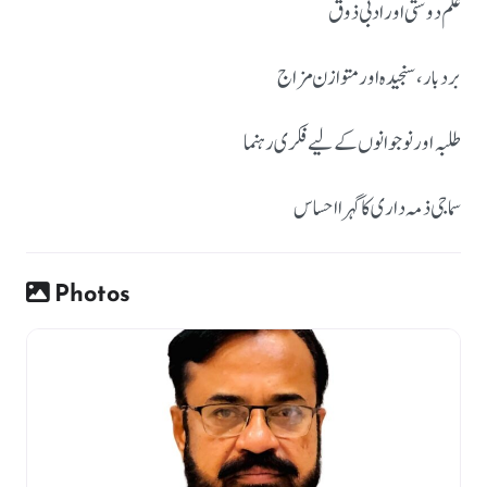
علم دوستی اور ادبی ذوق
بردبار، سنجیدہ اور متوازن مزاج
طلبہ اور نوجوانوں کے لیے فکری رہنما
سماجی ذمہ داری کا گہرا احساس
Photos