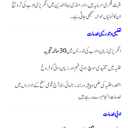
مثبت فکری سرمایہ ہیں، اور منڈی بہاؤالدین میں انگریزی ادب کی ترویج
ان کا نمایاں حوالہ سمجھی جاتی ہے۔
تعلیمی و تدریسی خدمات
انگریزی زبان و ادب کی تدریس میں
30 سالہ تجربہ
طلبہ میں تنقیدی سوچ، ادبی فہم اور زبان دانی کو فروغ
متعدد طلبہ کی علمی و پیشہ ورانہ رہنمائی، جو آج قومی سطح کے اداروں میں
خدمات انجام دے رہے ہیں
ادبی خدمات