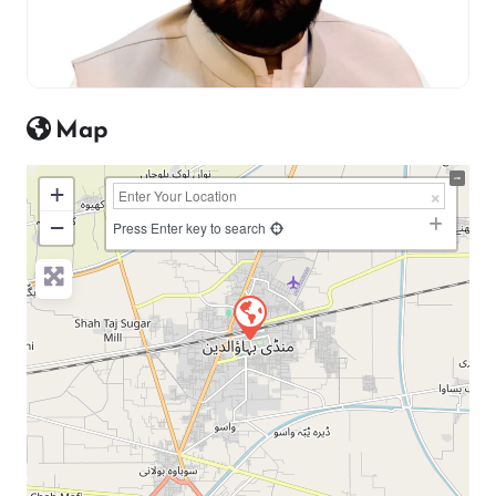
Map
+
−
Press Enter key to search