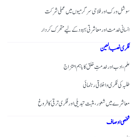
سوشل ورک اور فلاحی سرگرمیوں میں عملی شرکت
انسانی خدمت اور معاشرتی بہبود کے لیے متحرک کردار
فکری نصب العین
علم، ادب اور خدمتِ خلق کا باہم امتزاج
طلبہ کی فکری و اخلاقی رہنمائی
معاشرے میں شعور، مثبت تبدیلی اور فکری ترقی کا فروغ
شخصی اوصاف