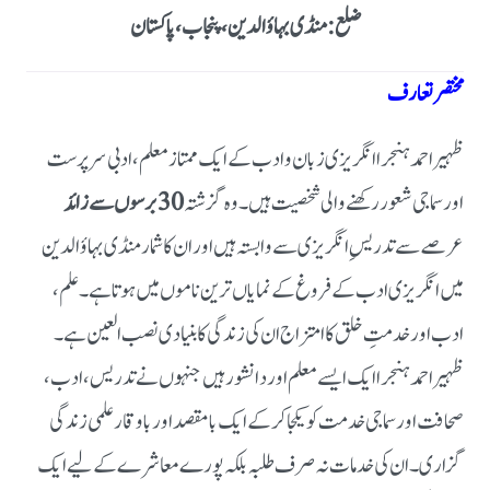
ضلع: منڈی بہاؤالدین، پنجاب، پاکستان
مختصر تعارف
ظہیر احمد ہنجرا انگریزی زبان و ادب کے ایک ممتاز معلم، ادبی سرپرست
اور سماجی شعور رکھنے والی شخصیت ہیں۔ وہ گزشتہ
30 برسوں سے زائد
عرصے سے تدریسِ انگریزی سے وابستہ ہیں اور ان کا شمار منڈی بہاؤالدین
میں انگریزی ادب کے فروغ کے نمایاں ترین ناموں میں ہوتا ہے۔ علم،
ادب اور خدمتِ خلق کا امتزاج ان کی زندگی کا بنیادی نصب العین ہے۔
ظہیر احمد ہنجرا ایک ایسے معلم اور دانشور ہیں جنہوں نے تدریس، ادب،
صحافت اور سماجی خدمت کو یکجا کر کے ایک بامقصد اور باوقار علمی زندگی
گزاری۔ ان کی خدمات نہ صرف طلبہ بلکہ پورے معاشرے کے لیے ایک