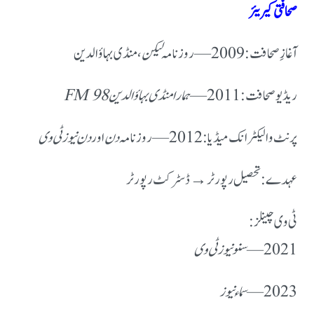
صحافتی کیریئر
آغازِ صحافت:
2009 — روزنامہ
لیکن
، منڈی بہاؤالدین
ریڈیو صحافت:
2011 —
ہمارا منڈی بہاؤالدین FM 98
پرنٹ و الیکٹرانک میڈیا:
2012 — روزنامہ
دن
اور
دن نیوز ٹی وی
عہدے: تحصیل رپورٹر → ڈسٹرکٹ رپورٹر
ٹی وی چینلز:
2021 —
سنو نیوز ٹی وی
2023 —
سماء نیوز