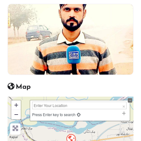
Map
+
−
Press Enter key to search