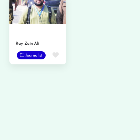
Ray Zain Ali
Favorite
Journalist