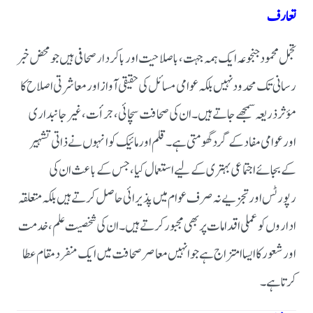
تعارف
تجمل محمود جنجوعہ ایک ہمہ جہت، باصلاحیت اور باکردار صحافی ہیں جو محض خبر
رسانی تک محدود نہیں بلکہ عوامی مسائل کی حقیقی آواز اور معاشرتی اصلاح کا
مؤثر ذریعہ سمجھے جاتے ہیں۔ ان کی صحافت سچائی، جرأت، غیر جانبداری
اور عوامی مفاد کے گرد گھومتی ہے۔ قلم اور مائیک کو انہوں نے ذاتی تشہیر
کے بجائے اجتماعی بہتری کے لیے استعمال کیا، جس کے باعث ان کی
رپورٹس اور تجزیے نہ صرف عوام میں پذیرائی حاصل کرتے ہیں بلکہ متعلقہ
اداروں کو عملی اقدامات پر بھی مجبور کرتے ہیں۔ ان کی شخصیت علم، خدمت
اور شعور کا ایسا امتزاج ہے جو انہیں معاصر صحافت میں ایک منفرد مقام عطا
کرتا ہے۔