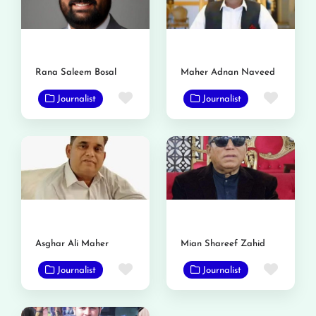
Rana Saleem Bosal
Maher Adnan Naveed
Favorite
Favor
Journalist
Journalist
Asghar Ali Maher
Mian Shareef Zahid
Favorite
Favor
Journalist
Journalist