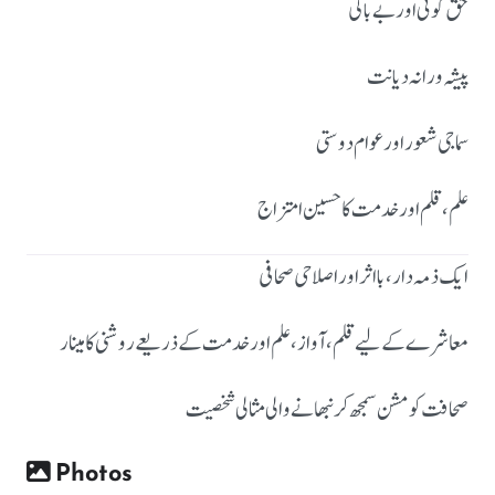
حق گوئی اور بے باکی
پیشہ ورانہ دیانت
سماجی شعور اور عوام دوستی
علم، قلم اور خدمت کا حسین امتزاج
ایک ذمہ دار، بااثر اور اصلاحی صحافی
معاشرے کے لیے قلم، آواز، علم اور خدمت کے ذریعے روشنی کا مینار
صحافت کو مشن سمجھ کر نبھانے والی مثالی شخصیت
Photos