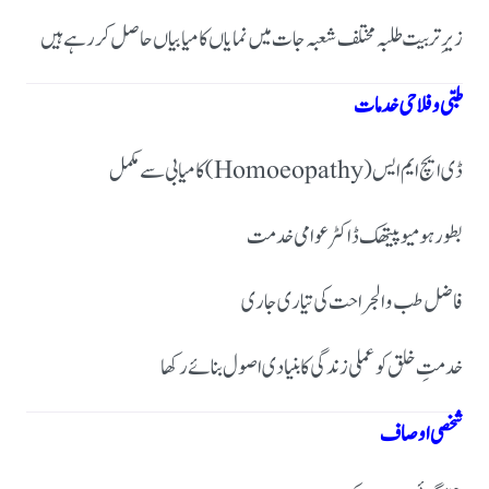
زیرِ تربیت طلبہ مختلف شعبہ جات میں نمایاں کامیابیاں حاصل کر رہے ہیں
طبی و فلاحی خدمات
ڈی ایچ ایم ایس (Homoeopathy) کامیابی سے مکمل
بطور ہومیوپیتھک ڈاکٹر عوامی خدمت
فاضل طب و الجراحت کی تیاری جاری
خدمتِ خلق کو عملی زندگی کا بنیادی اصول بنائے رکھا
شخصی اوصاف