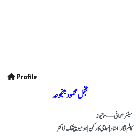
Profile
تجمل محمود جنجوعہ
سینئر صحافی — سما نیوز
کالم نگار | استاد | سماجی کارکن | ہومیوپیتھک ڈاکٹر