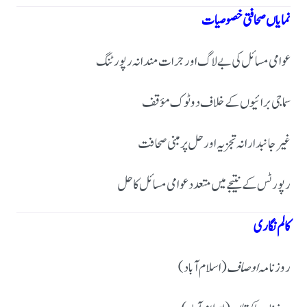
نمایاں صحافتی خصوصیات
عوامی مسائل کی بے لاگ اور جرات مندانہ رپورٹنگ
سماجی برائیوں کے خلاف دوٹوک مؤقف
غیر جانبدارانہ تجزیہ اور حل پر مبنی صحافت
رپورٹس کے نتیجے میں متعدد عوامی مسائل کا حل
کالم نگاری
روزنامہ
اوصاف
(اسلام آباد)