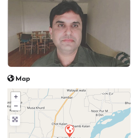
Map
+
−
Press Enter key to search