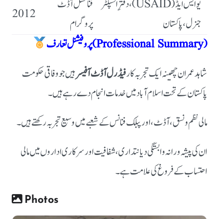
یو ایس ایڈ (USAID)، دفترِ انسپکٹر
فنانشل آڈٹ
2012
جنرل، پاکستان
پروگرام
پروفیشنل تعارف (Professional Summary)
شاہد عمران چھینہ ایک تجربہ کار
فیڈرل آڈٹ آفیسر
ہیں جو وفاقی حکومت
پاکستان کے تحت اسلام آباد میں خدمات انجام دے رہے ہیں۔
مالی نظم و نسق، آڈٹ، اور پبلک فنانس کے شعبے میں وسیع تجربہ رکھتے ہیں۔
ان کی پیشہ ورانہ وابستگی دیانتداری، شفافیت اور سرکاری اداروں میں مالی
احتساب کے فروغ کی علامت ہے۔
Photos