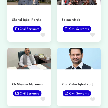
Shahid Iqbal Ranjha
Saima Aftab
Civil Servants
Civil Servants
Favorite
Favor
Ch Ghulam Muhammad Raan
Prof Zafar Iqbal Ranjha
Civil Servants
Civil Servants
Favorite
Favor