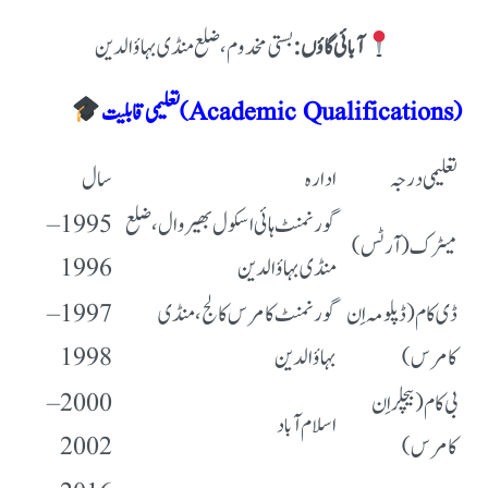
آبائی گاؤں:
بستی مخدوم، ضلع منڈی بہاؤالدین
تعلیمی قابلیت (Academic Qualifications)
تعلیمی درجہ
ادارہ
سال
1995–
گورنمنٹ ہائی اسکول بھیر وال، ضلع
میٹرک (آرٹس)
1996
منڈی بہاؤالدین
1997–
گورنمنٹ کامرس کالج، منڈی
ڈی کام (ڈپلومہ اِن
1998
بہاؤالدین
کامرس)
2000–
بی کام (بیچلر اِن
اسلام آباد
2002
کامرس)