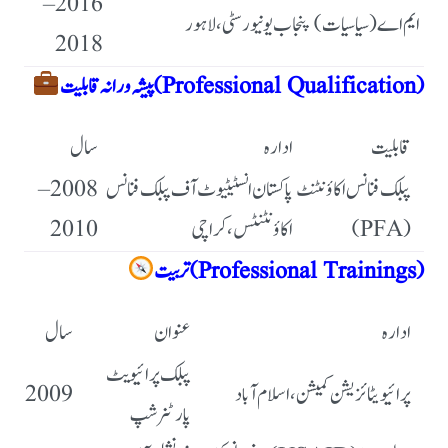
2016–
ایم اے (سیاسیات)
پنجاب یونیورسٹی، لاہور
2018
پیشہ ورانہ قابلیت (Professional Qualification)
قابلیت
ادارہ
سال
2008–
پاکستان انسٹیٹیوٹ آف پبلک فنانس
پبلک فنانس اکاؤنٹنٹ
2010
اکاؤنٹنٹس، کراچی
(PFA)
تربیت (Professional Trainings)
ادارہ
عنوان
سال
پبلک پرائیویٹ
2009
پرائیویٹائزیشن کمیشن، اسلام آباد
پارٹنرشپ