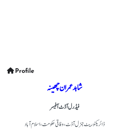
Profile
شاہد عمران چھینہ
فیڈرل آڈٹ آفیسر
ڈائریکٹوریٹ جنرل آڈٹ، وفاقی حکومت، اسلام آباد